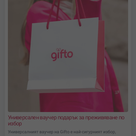
някои от предложенията ни:
Ски академия за деца
Индивидуален урок по ски или сноуборд
Уроци по езда
Конен преход
Детски рожден ден в ранчо
Офроуд каране на АТВ в Рила
И още много други.
Избери преживяването, което ще остане завинаги в
спомените ти.
Избери Боровец!
Универсален ваучер подарък за преживяване по
избор
Универсалният ваучер на Gifto е най-сигурният избор,