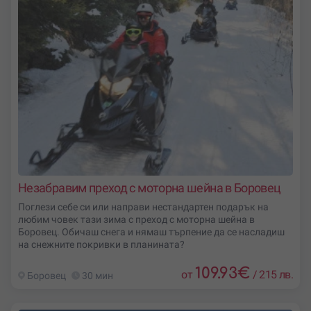
Незабравим преход с моторна шейна в Боровец
Поглези себе си или направи нестандартен подарък на
любим човек тази зима с преход с моторна шейна в
Боровец. Обичаш снега и нямаш търпение да се насладиш
на снежните покривки в планината?
109.93
€
от
/
215 лв.
Боровец
30 мин