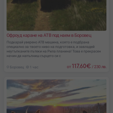
Офроуд каране на АТВ под наем в Боровец
Подкарай уверено АТВ машина, която е подбрана
специално за твоето ниво на подготовка, и завладей
неутъпканите пътеки на Рила планина! Това е прекрасен
начин да напълниш сърцето си с
117.60
€
от
/
230 лв.
Боровец
1 час