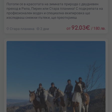
Потопи се в красотата на зимната природа с двудневен
преход в Рила, Пирин или Стара планина! С подкрепата на
професионален водач и специална екипировка ще
изследваш снежни пътеки, ще преоткриеш
92.03
€
от
/
180 лв.
Стара планина
2 дни