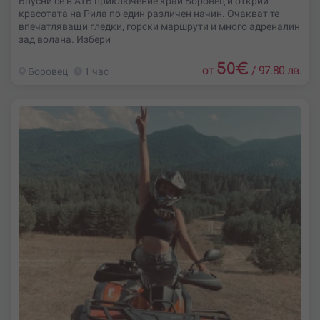
Впусни се в АТВ приключение край Боровец и открий
красотата на Рила по един различен начин. Очакват те
впечатляващи гледки, горски маршрути и много адреналин
зад волана. Избери
50
€
от
/
97.80 лв.
Боровец
1 час