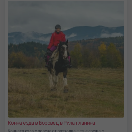
Конна езда в Боровец в Рила планина
Конната езда е повече от разходка – тя е среща с