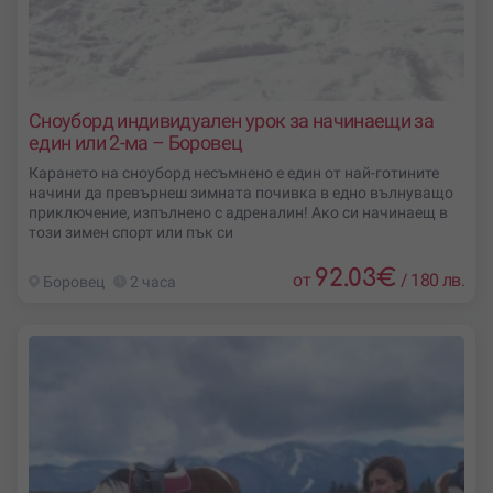
Сноуборд индивидуален урок за начинаещи за
един или 2-ма – Боровец
Карането на сноуборд несъмнено е един от най-готините
начини да превърнеш зимната почивка в едно вълнуващо
приключение, изпълнено с адреналин! Ако си начинаещ в
този зимен спорт или пък си
92.03
€
от
/
180 лв.
Боровец
2 часа