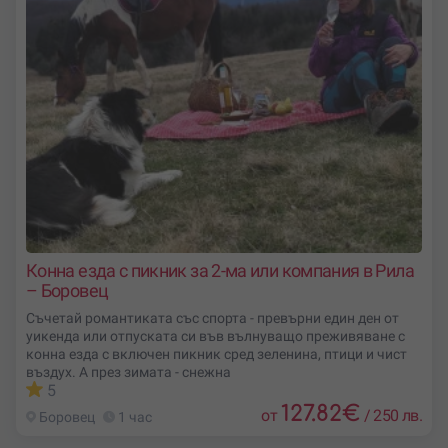
Конна езда с пикник за 2-ма или компания в Рила
– Боровец
Съчетай романтиката със спорта - превърни един ден от
уикенда или отпуската си във вълнуващо преживяване с
конна езда с включен пикник сред зеленина, птици и чист
въздух. А през зимата - снежна
5
127.82
€
от
/
250 лв.
Боровец
1 час