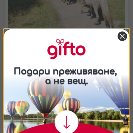
Уроци по езда за деца и възрастни край Самоков
– к.к. Боровец
Наслади се на свежия планински въздух в Боровец,
отпусни се и комуникирай с конете на техен терен. Научи
основите на конната езда или усъвършенствай своите
умения сред природата на Рила
Съгласие
Подробности
Относно
20.45
€
от
/
40 лв.
Боровец
45 мин
Ние използваме бисквитки. Използваме
бисквитки и подобни технологии, за да осигурим
работата на уебсайта, да подобрим
изживяването ви, да анализираме използването
на сайта и да ви показваме персонализирано