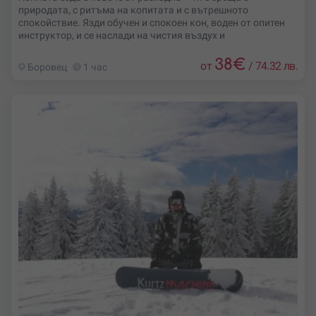
природата, с ритъма на копитата и с вътрешното
спокойствие. Язди обучен и спокоен кон, воден от опитен
инструктор, и се наслади на чистия въздух и
38
€
от
/
74.32 лв.
Боровец
1 час