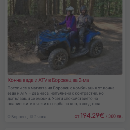
Конна езда и ATV в Боровец за 2-ма
Потопи се в магията на Боровец с комбинация от конна
езда и ATV – два часа, изпълнени с контрастни, но
допълващи се емоции. Усети спокойствието на
планинските пътеки от гърба на кон, а след това
194.29
€
от
/
380 лв.
Боровец
2 часа