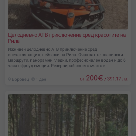
Целодневно АТВ приключение сред красотите на
Рила
Изживей целодневно АТВ приключение сред
впечатляващите пейзажи на Рила. Очакват те планински
маршрути, панорамни гледки, професионален водач и до 6
часа офроуд емоции. Резервирай своето място и
200
€
от
/
391.17 лв.
Боровец
1 ден