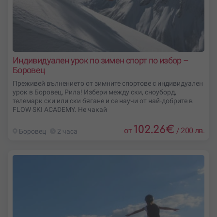
Индивидуален урок по зимен спорт по избор –
Боровец
Преживей вълнението от зимните спортове с индивидуален
урок в Боровец, Рила! Избери между ски, сноуборд,
телемарк ски или ски бягане и се научи от най-добрите в
FLOW SKI ACADEMY. Не чакай
102.26
€
от
/
200 лв.
Боровец
2 часа