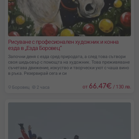
Рисуване с професионален художник и конна
езда в „Eзда Боровец“
Започни деня с езда сред природата, а след това сътвори
своя шедьовър с помощта на художник. Това преживяване
съчетава движение, изкуство и творчески уют с чаша вино
в ръка. Резервирай сега и си
66.47
€
от
/
130 лв.
Боровец
2 часа