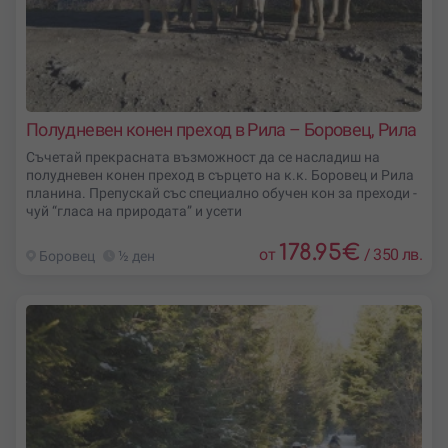
Полудневен конен преход в Рила – Боровец, Рила
Съчетай прекрасната възможност да се насладиш на
полудневен конен преход в сърцето на к.к. Боровец и Рила
планина. Препускай със специално обучен кон за преходи -
чуй “гласа на природата” и усети
178.95
€
от
/
350 лв.
Боровец
½ ден