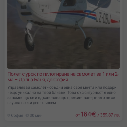
Полет с урок по пилотиране на самолет за 1 или 2-
ма – Долна Баня, до София
Управлявай самолет - сбъдни една своя мечта или подари
нещо уникално на твой близък! Това със сигурност е едно
запомнящо се и вдъхновяващо преживяване, което не се
случва всеки ден - съвсем
184
€
от
/
359.87 лв.
София
30 мин