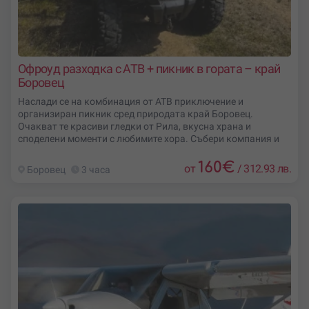
Офроуд разходка с АТВ + пикник в гората – край
Боровец
Наслади се на комбинация от АТВ приключение и
организиран пикник сред природата край Боровец.
Очакват те красиви гледки от Рила, вкусна храна и
споделени моменти с любимите хора. Събери компания и
160
€
от
/
312.93 лв.
Боровец
3 часа