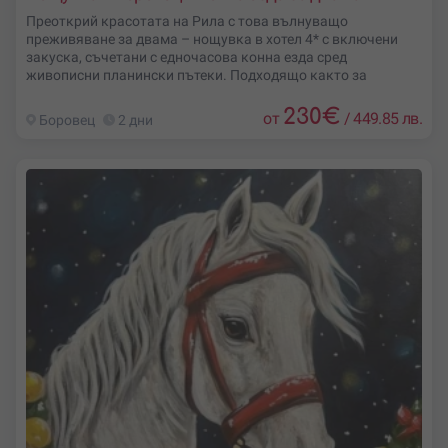
Преоткрий красотата на Рила с това вълнуващо
преживяване за двама – нощувка в хотел 4* с включени
закуска, съчетани с едночасова конна езда сред
живописни планински пътеки. Подходящо както за
230
€
от
/
449.85 лв.
Боровец
2 дни