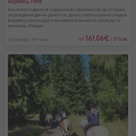
Боровец, Рила
Ако всяка година се чудиш какво празненство да устроиш
за рождения ден на детето си, детско парти в ранчо с езда в
Боровец и много други активности би могло силно да го
впечатли. Избери
161.06
€
от
/
315 лв.
Боровец
4 часа