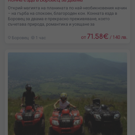
Открий магията на планината по най-необикновения начин
– на гърба на спокоен, благороден кон. Конната езда в
Боровец за двама е прекрасно преживяване, което
съчетава природа, романтика и усещане за
71.58
€
от
/
140 лв.
Боровец
1 час