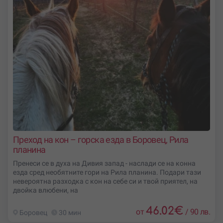
Преход на кон – горска езда в Боровец, Рила
планина
Пренеси се в духа на Дивия запад - наслади се на конна
езда сред необятните гори на Рила планина. Подари тази
невероятна разходка с кон на себе си и твой приятел, на
двойка влюбени, на
46.02
€
от
/
90 лв.
Боровец
30 мин