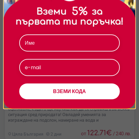
съдържание и реклами. Можете да приемете
всички бисквитки, да откажете всички или да
изберете предпочитания.За повече информация
относно начина, по който обработваме вашите
данни, моля, посетете нашата страница за
поверителност.
Приемам
Персонализиране
ВЗЕМИ КОДА
Базов курс за оцеляване в дивата природа
Потопи се в двудневно приключение с базов курс за
оцеляване, където ще научиш как да се справяш във всяка
ситуация сред природата! Овладей уменията за
изграждане на подслон, намиране на вода и
122.71
€
от
/
240 лв.
Цяла България
2 дни