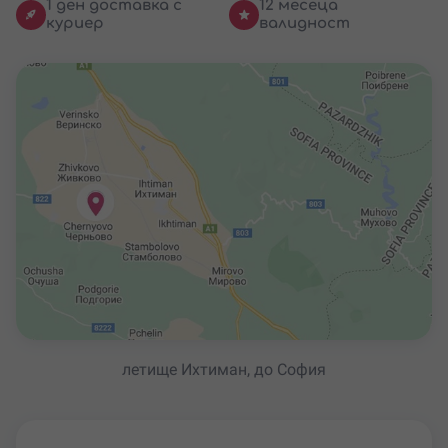
1 ден доставка с
12 месеца
куриер
валидност
летище Ихтиман, до София