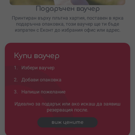
Подаръчен ваучер
Принтиран върху плътна хартия, поставен в ярка
подаръчна опаковка, този ваучер ще ти бъде
изпратен с Еконт до избрания офис или адрес.
Купи ваучер
1.
Избери ваучер
2.
Добави опаковка
3.
Напиши пожелание
Идеално за подарък или ако искаш да заявиш
резервация после.
виж цените