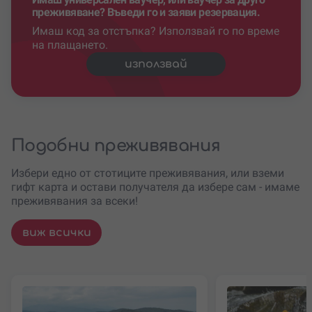
преживяване? Въведи го и заяви резервация.
Имаш код за отстъпка? Използвай го по време
на плащането.
използвай
Подобни преживявания
Избери едно от стотиците преживявания, или вземи
гифт карта и остави получателя да избере сам - имаме
преживявания за всеки!
виж всички