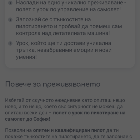
Наслади на едно уникално преживяване -
полет с урок по управление на самолет!
Запознай се с тънкостите на
пилотирането и пробвай да поемеш сам
контрола над летателната машина!
Урок, който ще ти достави уникална
тръпка, незабравими емоции и нови
умения!
Повече за преживяването
Избягай от скучното ежедневие като опиташ нещо
ново, и то нещо, което със сигурност не можеш да
опиташ всеки ден –
полет с урок по пилотиране на
самолет до София!
Позволи на
опитен и квалифициран пилот
да ти
покаже тънкостите на пилотирането, да те запознае с