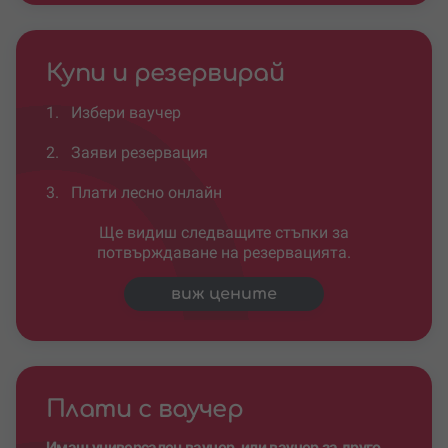
Купи и резервирай
1.
Избери ваучер
2.
Заяви резервация
3.
Плати лесно онлайн
Ще видиш следващите стъпки за
потвърждаване на резервацията.
виж цените
Плати с ваучер
Имаш универсален ваучер, или ваучер за друго