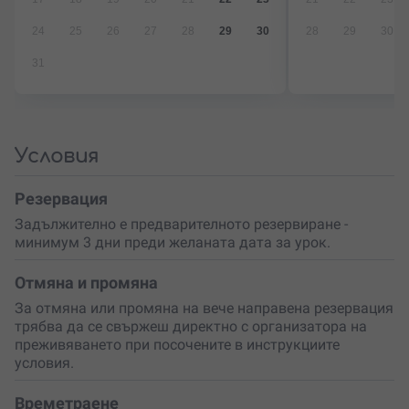
малко сам – изборът е твой!
24
25
26
27
28
29
30
28
29
30
31
Условия
Резервация
Задължително е предварителното резервиране -
минимум 3 дни преди желаната дата за урок.
Отмяна и промяна
За отмяна или промяна на вече направена резервация
трябва да се свържеш директно с организатора на
преживяването при посочените в инструкциите
условия.
Времетраене