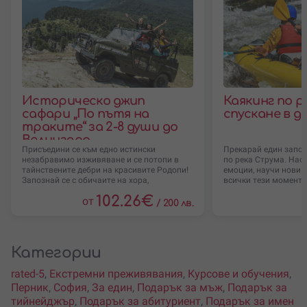
Историческо джип
Каякинг по р
сафари „По пътя на
спускане в д
траките“ за 2-8 души до
Велинград
Присъедини се към едно истински
Прекарай един запом
незабравимо изживяване и се потопи в
по река Струма. Нас
тайнствените дебри на красивите Родопи!
емоции, научи нови т
Запознай се с обичаите на хора,
всички тези моменти
102.26
€
от
/
200 лв.
Категории
rated-5
,
Екстремни преживявания
,
Курсове и обучения
,
Перник
,
София
,
За един
,
Подарък за мъж
,
Подарък за
тийнейджър
,
Подарък за абитуриент
,
Подарък за имен