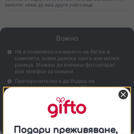
пилотът, няма да има други участници.
Важно
Не е позволено качването на багаж в
самолета, освен дамска чанта или малка
раница. Можеш да вземеш фотоапарат
или телефон за снимки.
Препоръчително е да бъдеш на
уговореното място около 15-тина минути
преди излитането.
Пилотът си запазва правото да прецени
дали полетът ще се състои и дали да
преотстъпи управлението на самолета, в
зависимост от метеорологичните условия.