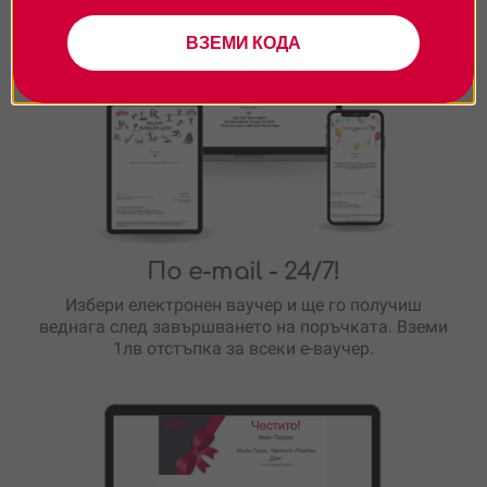
ВЗЕМИ КОДА
По e-mail
- 24/7!
Избери електронен ваучер и ще го получиш
веднага след завършването на поръчката. Вземи
1лв отстъпка за всеки е-ваучер.