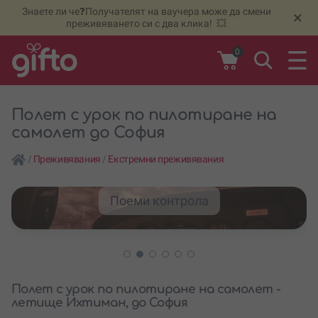
Знаете ли че❓Получателят на ваучера може да смени
🆕
Н
×
преживяването си с два клика! 💥
0
Полет с урок по пилотиране на
самолет до София
/
Преживявания
/
Екстремни преживявания
Поеми контрола
Полет с урок по пилотиране на самолет -
летище Ихтиман, до София