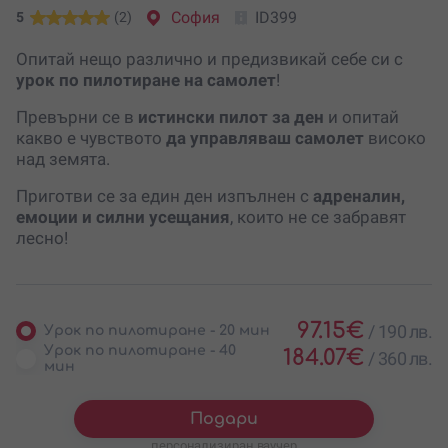
София
ID399
5
(2)
Опитай нещо различно и предизвикай себе си с
урок по пилотиране на самолет
!
Превърни се в
истински пилот за ден
и опитай
какво е чувството
да управляваш самолет
високо
над земята.
Приготви се за един ден изпълнен с
адреналин,
емоции и силни усещания
, които не се забравят
лесно!
97.15
€
/
190 лв.
Урок по пилотиране - 20 мин
Урок по пилотиране - 40
184.07
€
/
360 лв.
мин
Подари
персонализиран ваучер