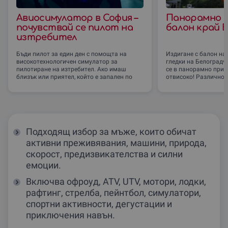
Авиосимулатор в София –
Панорамно и
почувствай се пилот на
балон край 
изтребител
Бъди пилот за един ден с помощта на
Издигане с балон на
високотехнологичен симулатор за
гледки на Белоградч
пилотиране на изтребител. Ако имаш
се в панорамно прик
близък или приятел, който е запален по
отвисоко! Различно е
Подходящ избор за мъже, които обичат
активни преживявания, машини, природа,
скорост, предизвикателства и силни
емоции.
Включва офроуд, ATV, UTV, мотори, лодки,
рафтинг, стрелба, пейнтбол, симулатори,
спортни активности, дегустации и
приключения навън.