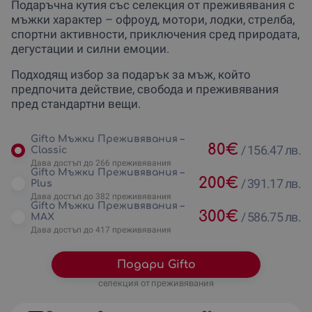
Подаръчна кутия със селекция от преживявания с
мъжки характер – офроуд, мотори, лодки, стрелба,
спортни активности, приключения сред природата,
дегустации и силни емоции.
Подходящ избор за подарък за мъж, който
предпочита действие, свобода и преживявания
пред стандартни вещи.
Gifto Мъжки Преживявания –
80
€
/
156.47 лв.
Classic
Дава достъп до 266 преживявания
Gifto Мъжки Преживявания –
200
€
/
391.17 лв.
Plus
Дава достъп до 382 преживявания
Gifto Мъжки Преживявания –
300
€
/
586.75 лв.
MAX
Дава достъп до 417 преживявания
Подари Gifto
селекция от преживявания