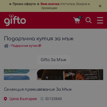
🔥
Промо оферти
🔥
Виж всички
отстъпки, бонуси и
×
промоции
0
Подаръчна кутия за мъж
/
Подаръчни кутии 🎁
Gifto За Мъж
Селекция преживявания За Мъж
Цяла България
ID133840