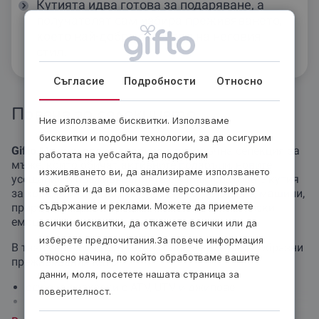
Кутията идва готова за подаряване, а
получателят сам избира преживяването,
което най-добре отговаря на неговия
стил.
Съгласие
Подробности
Относно
Повече за селекцията
Ние използваме бисквитки. Използваме
бисквитки и подобни технологии, за да осигурим
Gifto Мъжки преживявания
е подаръчна селекция за
работата на уебсайта, да подобрим
мъже, които обичат активните подаръци, новите
изживяването ви, да анализираме използването
усещания и преживяванията с характер. Това е кутия
на сайта и да ви показваме персонализирано
за хора, които се радват повече на движение, машини,
съдържание и реклами. Можете да приемете
природа, скорост, предизвикателства и истински
емоции, отколкото на поредния предмет.
всички бисквитки, да откажете всички или да
изберете предпочитания.За повече информация
В тази селекция получателят ще открие разнообразни
относно начина, по който обработваме вашите
преживявания като
данни, моля, посетете нашата страница за
офроуд разходки с ATV, UTV и джипове,
поверителност.
ендуро и електрически мотори,
разходки с лодки и яхти, рафтинг,