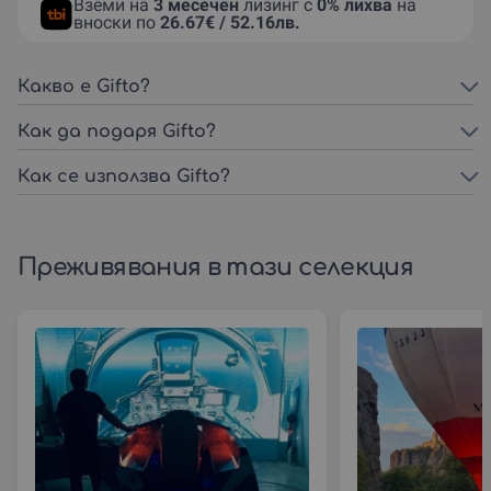
Вземи на
3 месечен
лизинг с
0% лихва
на
вноски по
26.67€ / 52.16лв.
Какво е Gifto?
Как да подаря Gifto?
Как се използва Gifto?
Преживявания в тази селекция