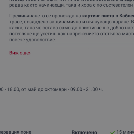
радва както начинаещи, така и хора с по-състезателен 
Преживяването се провежда на
картинг писта в Кабл
трасе, създадено за динамично и вълнуващо каране.
каска, така че остава само да пристигнеш с добро нас
потегляне ще усетиш как напрежението отстъпва място
повече удоволствие.
Пистата е подходяща както за любители, така и за
по-
Виж още
прави отсечки и завои, които правят карането интере
не е просто забавление — то развива концентрация, к
картингът е толкова обичан: дава ти възможност да с
умения
зад волана.
Преживяването е подходящо и за по-млади участници, с
 - 18.00, от май до октомври - 09.00 - 21.00 ч.
които не могат да управляват самостоятелно, могат д
заплащане на място. Пистата работи целогодишно, ко
всеки сезон, когато ти се иска да подариш емоция вме
Подари ваучер
за картинг в Бургас и превърни обикнов
дълго. Това е страхотен избор за подарък и още по-до
— защото някои емоции просто трябва да се изживеят
зервация поне
Включено
15 мину