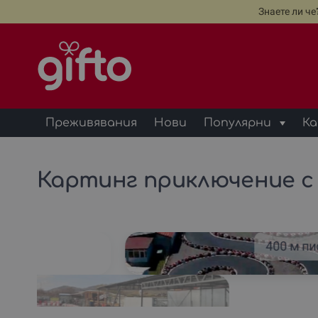
Знаете ли ч
Преживявания
Нови
Популярни
Ка
Картинг приключение с 
400 м пи