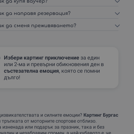
ак да купя ваучер?
ак да направя резервация?
ак да сменя преживяването?
Избери картинг приключение
за един
или 2-ма и превърни обикновения ден в
състезателна емоция
, която се помни
дълго!
едизвикателствата и силните емоции?
Картинг Бургас
и тръпката от моторните спортове отблизо.
 изненада или подарък за празник, така и без
еналин и незабравим спомен, а най-хубавото е, че