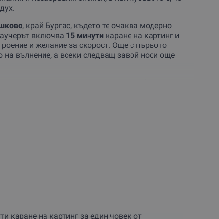
дух.
ешково
, край Бургас, където те очаква модерно
 Ваучерът включва
15 минути
каране на картинг и
троение и желание за скорост. Още с първото
 на вълнение, а всеки следващ завой носи още
уверени
пилоти. Трасето предлага комбинация от
сно, разнообразно и увлекателно. Това приключение
оординация и бързи реакции. Именно затова
е забавляваш, докато
тестваш собствените си
тига да са с ръст поне 140 см. По-малките деца,
а се качат на
двоен карт с родител
, с допълнително
ето прави това приключение чудесен избор през
сто вещ.
ения ден в състезателна история, която се помни
бра причина да запазиш преживяването и за себе си
на пълна скорост!
ти каране на картинг за един човек от