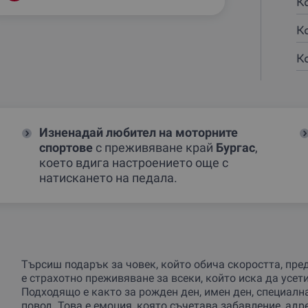
К
К
К
Изненадай любител на моторните
спортове
с преживяване край
Бургас
,
което вдига настроението още с
натискането на педала.
Търсиш подарък за човек, който обича скоростта, пр
е страхотно преживяване за всеки, който иска да усет
Подходящо е както за рожден ден, имен ден, специална
повод. Това е емоция, която съчетава забавление, адр