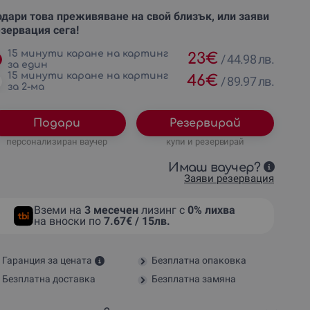
дари това преживяване на свой близък, или заяви
зервация сега!
15 минути каране на картинг
23
€
/
44.98 лв.
за един
15 минути каране на картинг
46
€
/
89.97 лв.
за 2-ма
Подари
Резервирай
персонализиран ваучер
купи и резервирай
Имаш ваучер?
Заяви резервация
Вземи на
3 месечен
лизинг с
0% лихва
на вноски по
7.67€ / 15лв.
Гаранция за цената
Безплатна опаковка
Безплатна доставка
Безплатна замяна