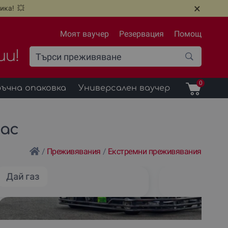
×
ика! 💥
Моят ваучер
Резервация
Помощ
ии!
0
ъчна опаковка
Универсален ваучер
гас
/
Преживявания
/
Екстремни преживявания
Дай газ