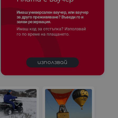
Имаш универсален ваучер, или ваучер
за друго преживяване? Въведи го и
заяви резервация.
Имаш код за отстъпка? Използвай
го по време на плащането.
използвай