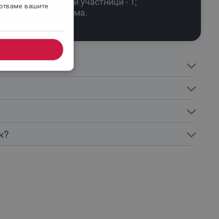
Минимален брой участници - 1;
ботваме вашите
максимален - 6-ма.
к?