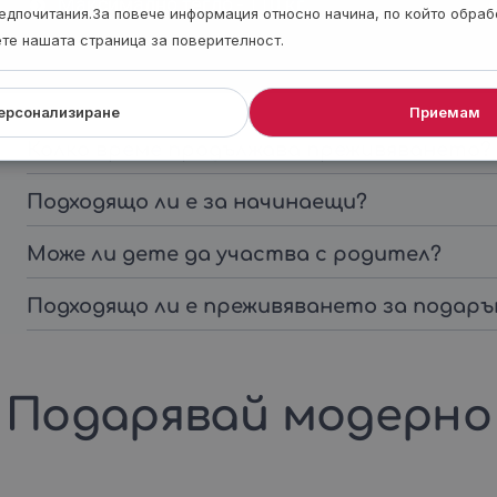
Максимално тегло - 110 кг.
едпочитания.За повече информация относно начина, по който обра
ете нашата страница за поверителност.
ерсонализиране
Приемам
Колко време продължава преживяването?
Подходящо ли е за начинаещи?
Може ли дете да участва с родител?
Подходящо ли е преживяването за подаръ
Подарявай модерно