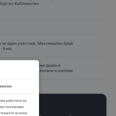
 Бургас, Каблешково
.
е за един участник. Максимален брой
- 6-ма.
телно е да си е удобни дрехи и
 обувки, без висящи колани и шалове.
носно
рим работата на
 ви показваме
откажете всички