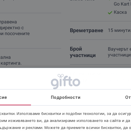
Go Kart
Каска
правена
директно с
Времетраене
15 минути
ри посочените
Брой
Ваучерът 
участници
участници 
мална
 картинга.
мално тегло -
Облекло или
Препоръчи
съвети
затворени
сие
Подробности
От
квитки. Използваме бисквитки и подобни технологии, за да осигу
Важно
рим изживяването ви, да анализираме използването на сайта и да
ъдържание и реклами. Можете да приемете всички бисквитки, да 