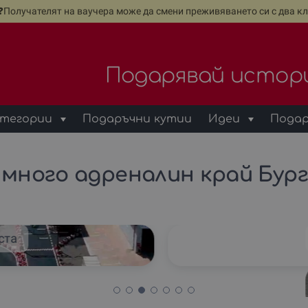
е❓Получателят на ваучера може да смени преживяването си с два кл
Подарявай истор
тегории
Подаръчни кутии
Идеи
Подар
много адреналин край Бур
ста