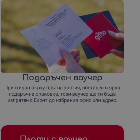
Подаръчен ваучер
Принтиран върху плътна хартия, поставен в ярка
подаръчна опаковка, този ваучер ще ти бъде
изпратен с Еконт до избрания офис или адрес.
Плати с ваучер