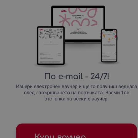
По e-mail
- 24/7!
Избери електронен ваучер и ще го получиш веднага
след завършването на поръчката. Вземи 1лв
отстъпка за всеки е-ваучер.
Купи ваучер