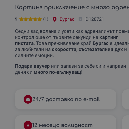
Картинг приключение с много адрен
Бургас
ID128721
5
(1)
Седни зад волана и усети как адреналинът поем
контрол още от първите секунди на
картинг
пистата
. Това преживяване край
Бургас
е идеал
за любители на
скоростта, състезателния дух
и
силните емоции.
Подари ваучер
или запази за себе си и направи
деня си
много по-вълнуващ!
24/7 доставка по e-mail
12 месеца валидност