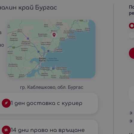
алин край Бургас
По
ре
а
но
гр. Каблешково, обл. Бургас
1 ден доставка с куриер
14 дни право на връщане