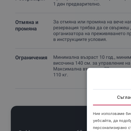
1 ден предварително.
Отмяна и
За отмяна или промяна на вече на
резервация трябва да се свържеш 
промяна
организатора на преживяването п
в инструкциите условия.
Ограничения
Минимална възраст 10 год., мини
височина 140 см. за управление на
Максимална възраст - 70 г., макси
110 кг.
Съгла
Ние използваме бис
уебсайта, да подоб
персонализирано с