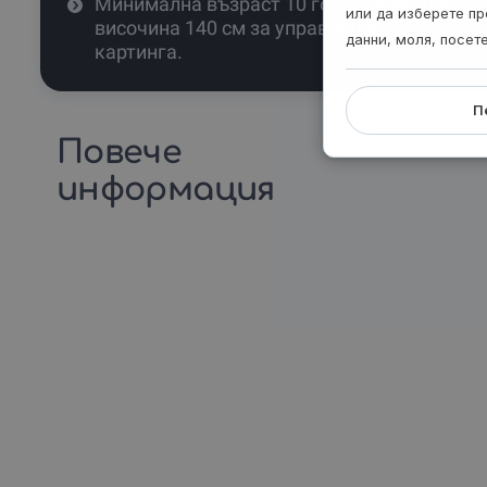
Минимална възраст 10 год., минимална
или да изберете пр
височина 140 см за управление на
данни, моля, посет
картинга.
П
Повече
информация