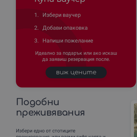
1.
Избери ваучер
2.
Добави опаковка
3.
Напиши пожелание
Идеално за подарък или ако искаш
да заявиш резервация после.
виж цените
Подобни
преживявания
Избери едно от стотиците
преживявания, или вземи гифт карта и