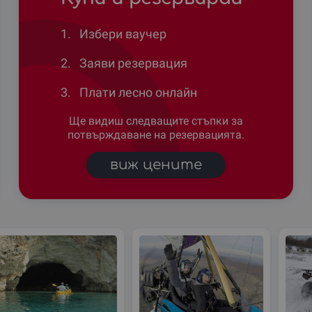
1.
Избери ваучер
2.
Заяви резервация
3.
Плати лесно онлайн
Ще видиш следващите стъпки за
потвърждаване на резервацията.
виж цените