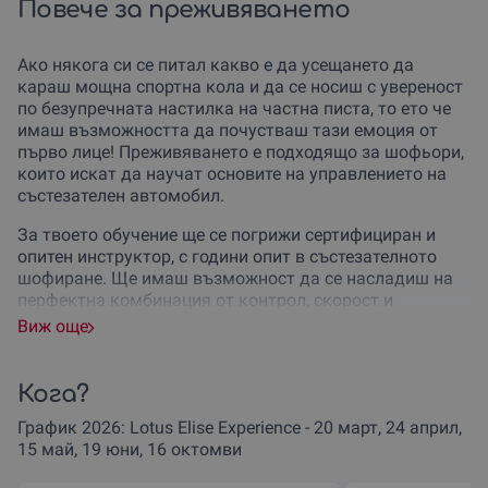
Повече за преживяването
Ако някога си се питал какво е да усещането да
караш мощна спортна кола и да се носиш с увереност
по безупречната настилка на частна писта, то ето че
имаш възможността да почустваш тази емоция от
първо лице! Преживяването е подходящо за шофьори,
които искат да научат основите на управлението на
състезателен автомобил.
За твоето обучение ще се погрижи сертифициран и
опитен инструктор, с години опит в състезателното
шофиране. Ще имаш възможност да се насладиш на
перфектна комбинация от контрол, скорост и
адреналин!
Виж още
По време на преживяването на твое разположение ще
е Lotus Elise, впечатляващ, луксозен и красив спортен
Кога?
автомобил, с изключителна визия и ниска маса.
Колата се държи перфектно на писта, маневрира се
График 2026: Lotus Elise Experience - 20 март, 24 април,
лесно, а предизвикателствата се преодоляват с
15 май, 19 юни, 16 октомви
лекота.