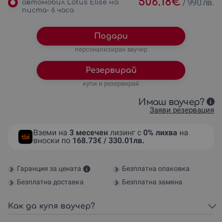
506.18
€
/
990 лв.
автомобил Lotus Elise на
писта- 6 часа
Подари
персонализиран ваучер
Резервирай
купи и резервирай
Имаш ваучер?
Заяви резервация
Вземи на
3 месечен
лизинг с
0% лихва
на
вноски по
168.73€ / 330.01лв.
Гаранция за цената
Безплатна опаковка
Безплатна доставка
Безплатна замяна
Как да купя ваучер?