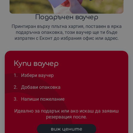
Подаръчен ваучер
Принтиран върху плътна хартия, поставен в ярка
подаръчна опаковка, този ваучер ще ти бъде
изпратен с Еконт до избрания офис или адрес.
Купи ваучер
1.
Избери ваучер
2.
Добави опаковка
3.
Напиши пожелание
Идеално за подарък или ако искаш да заявиш
резервация после.
виж цените