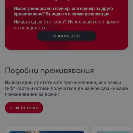
Имаш универсален ваучер, или ваучер за друго
преживяване? Въведи го и заяви резервация.
Имаш код за отстъпка? Използвай го по време
на плащането.
използвай
Подобни преживявания
Избери едно от стотиците преживявания, или вземи
гифт карта и остави получателя да избере сам - имаме
преживявания за всеки!
виж всички