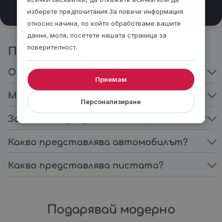
да бъде одобрена на рецепция.
изберете предпочитания.За повече информация
относно начина, по който обработваме вашите
данни, моля, посетете нашата страница за
поверителност.
Повече информация
Ограничения
Приемам
Мога ли да доведа приятели?
Персонализиране
За кого е подходящо това преживяване?
Какво представлява автомобилът?
Какво представлява пистата?
Подарявай модерно