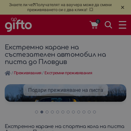
Знаете ли че❓Получателят на ваучера може да смени
🆕
Н
×
преживяването си с два клика! 💥
0
Екстремно каране на
състезателен автомобил на
писта до Пловдив
/
Преживявания
/
Екстремни преживявания
Подари преживяване на писта
Екстремно каране на спортна кола на писта