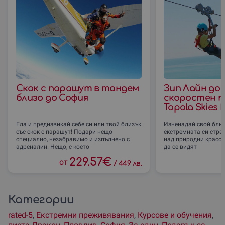
Скок с парашут в тандем
Зип Лайн до 
близо до София
скоростен т
Topola Skies
Ела и предизвикай себе си или твой близък
Изненадай свой близ
със скок с парашут! Подари нещо
екстремната си страна
специално, незабравимо и изпълнено с
над природни красот
адреналин. Нещо, с което
да се видят
229.57
€
от
/
449 лв.
Категории
rated-5
,
Екстремни преживявания
,
Курсове и обучения
,