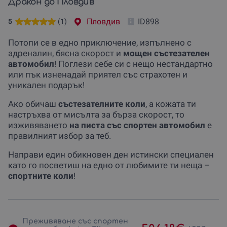
Дракон до Пловдив
Пловдив
ID898
5
(1)
Потопи се в едно приключение, изпълнено с
адреналин, бясна скорост и
мощен състезателен
автомобил
! Поглези себе си с нещо нестандартно
или пък изненадай приятел със страхотен и
уникален подарък!
Ако обичаш
състезателните коли
, а кожата ти
настръхва от мисълта за бърза скорост, то
изживяването
на писта със спортен автомобил
е
правилният избор за теб.
Направи един обикновен ден истински специален
като го посветиш на едно от любимите ти неща –
спортните коли
!
Преживяване със спортен