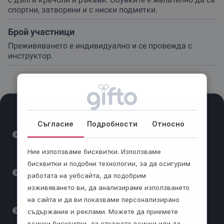
спортни, затворени и с ниски подметки.
Брой участници
Преживяването е индивидуално и се провежда с
инструктор.
Важно
Съгласие
Подробности
Относно
Задължително е носенето на осигурената
екипировка през цялата продължителност
Ние използваме бисквитки. Използваме
на преживяването.
бисквитки и подобни технологии, за да осигурим
През цялото време ще си в компанията на
работата на уебсайта, да подобрим
лицензиран и опитен професионален
изживяването ви, да анализираме използването
инструктор по спортно шофиране.
на сайта и да ви показваме персонализирано
Ако имаш собствена екипировка, можеш
съдържание и реклами. Можете да приемете
да я използваш, но преди това тя трябва
всички бисквитки, да откажете всички или да