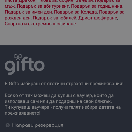
писта Дракон
,
Пловдив
,
София
,
За един
,
Подарък за
мъж
,
Подарък за абитуриент
,
Подарък за годишнина
,
Подарък за имен ден
,
Подарък за Коледа
,
Подарък за
рожден ден
,
Подарък за юбилей
,
Дрифт шофиране
,
Спортно и екстремно шофиране
В Gifto избираш от стотици страхотни преживявания!
Всяко от тях можеш да купиш с ваучер, който да
използваш сам или да подариш на свой близък.
Ти купуваш ваучера - получателят избира датата на
преживяването!
Направи резервация