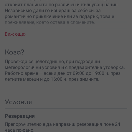
открият планината по различен и вълнуващ начин.
Независимо дали го избираш за себе си, за
романтично приключение или за подарък, това е
преживяване, което остава в спомените.
Разходката започва от района на
село Бели Искър
,
Виж още
разположено само на няколко километра от Боровец.
След кратък инструктаж и подготовка ще поемеш по
живописни маршрути с
висок клас АТВ
машини Honda,
Кога?
CS Moto или Kymco с мощност 550 куб. см. По време
Провежда се целогодишно, при подходящи
на тура професионален водач ще води групата и ще се
метеорологични условия и с предварителна уговорка.
грижи за безопасността на участниците.
Работно време – всеки ден от 09:00 до 19:00 ч. през
Маршрутите преминават през едни от
най-красивите
летните месеци и до 16:00 ч. през зимните.
кътчета
в района. По пътя ще имаш възможност да
видиш параклис „Рождество Богородично“,
историческата местност „Смилица“, водопад „Гръчка
Условия
река“ и панорамната площадка „Орлови скали“,
откъдето се разкриват впечатляващи гледки към
Рила.
Резервация
Препоръчително е да направиш резервация поне 24
Можеш да избереш разходка с продължителност
1 или
часа по-рано.
2 часа
, като на едно АТВ могат да се качат до двама