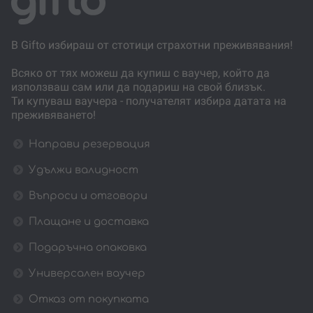
В Gifto избираш от стотици страхотни преживявания!
Всяко от тях можеш да купиш с ваучер, който да
използваш сам или да подариш на свой близък.
Ти купуваш ваучера - получателят избира датата на
преживяването!
Направи резервация
Удължи валидност
Въпроси и отговори
Плащане и доставка
Подаръчна опаковка
Универсален ваучер
Отказ от покупката