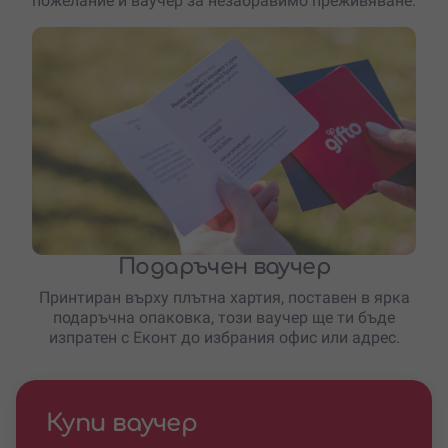
пожелание и ваучер за незабравимо преживяване.
Подаръчен ваучер
Принтиран върху плътна хартия, поставен в ярка
подаръчна опаковка, този ваучер ще ти бъде
изпратен с Еконт до избрания офис или адрес.
Купи ваучер