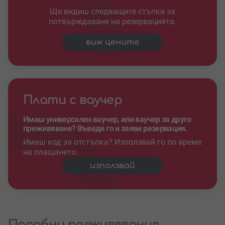
Ще видиш следващите стъпки за
потвърждаване на резервацията.
виж цените
Плати с ваучер
Имаш универсален ваучер, или ваучер за друго
преживяване? Въведи го и заяви резервация.
Имаш код за отстъпка? Използвай го по време
на плащането.
използвай
Подобни преживявания