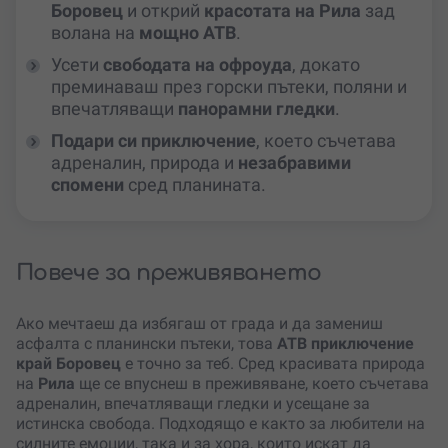
Боровец
и открий
красотата на Рила
зад
волана на
мощно АТВ
.
Усети
свободата на офроуда
, докато
преминаваш през горски пътеки, поляни и
впечатляващи
панорамни гледки
.
Подари си приключение
, което съчетава
адреналин, природа и
незабравими
спомени
сред планината.
Повече за преживяването
Ако мечтаеш да избягаш от града и да замениш
асфалта с планински пътеки, това
АТВ приключение
край Боровец
е точно за теб. Сред красивата природа
на
Рила
ще се впуснеш в преживяване, което съчетава
адреналин, впечатляващи гледки и усещане за
истинска свобода. Подходящо е както за любители на
силните емоции, така и за хора, които искат да