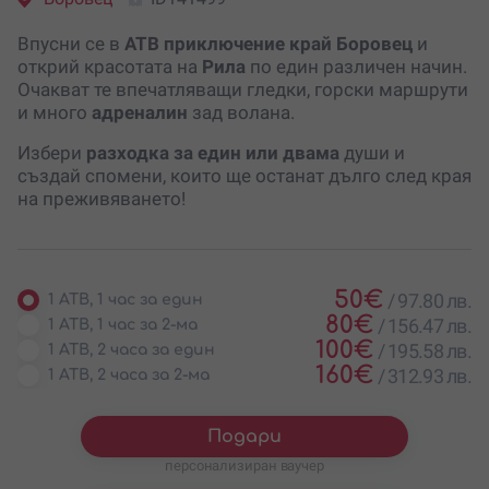
Впусни се в
АТВ приключение край Боровец
и
открий красотата на
Рила
по един различен начин.
Очакват те впечатляващи гледки, горски маршрути
и много
адреналин
зад волана.
Избери
разходка за един или двама
души и
създай спомени, които ще останат дълго след края
на преживяването!
50
€
/
97.80 лв.
1 АТВ, 1 час за един
80
€
/
156.47 лв.
1 АТВ, 1 час за 2-ма
100
€
/
195.58 лв.
1 АТВ, 2 часа за един
160
€
/
312.93 лв.
1 АТВ, 2 часа за 2-ма
Подари
персонализиран ваучер