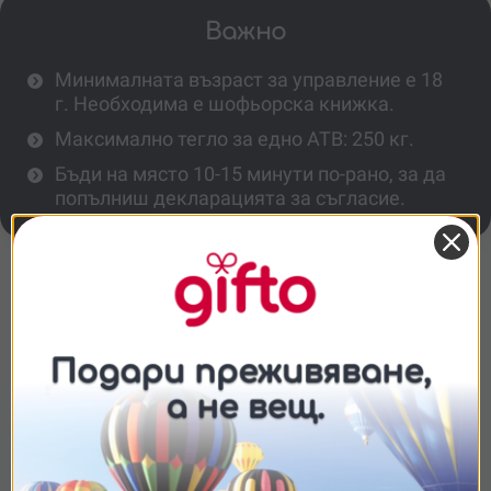
Важно
Минималната възраст за управление е 18
г. Необходима е шофьорска книжка.
Максимално тегло за едно АТВ: 250 кг.
Бъди на място 10-15 минути по-рано, за да
попълниш декларацията за съгласие.
Повече информация
Необходим ли е предишен опит?
Какви места ще посетим по
Съгласие
Подробности
Относно
маршрута?
Колко души могат да се качат на едно
Ние използваме бисквитки. Използваме