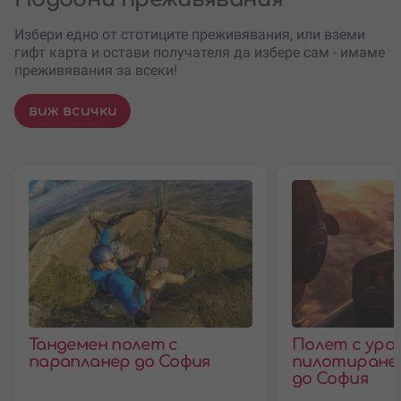
Избери едно от стотиците преживявания, или вземи
гифт карта и остави получателя да избере сам - имаме
преживявания за всеки!
виж всички
Тандемен полет с
Полет с урок
парапланер до София
пилотиране 
до София