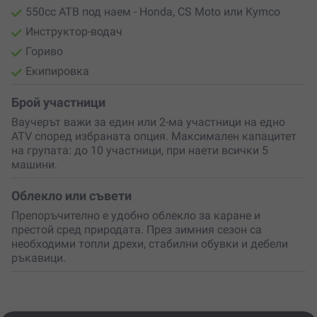
550cc АТВ под наем - Honda, CS Moto или Kymco
Инструктор-водач
Гориво
Екипировка
Брой участници
Ваучерът важи за един или 2-ма участници на едно
ATV според избраната опция. Максимален капацитет
на групата: до 10 участници, при наети всички 5
машини.
Облекло или съвети
Препоръчително е удобно облекло за каране и
престой сред природата. През зимния сезон са
необходими топли дрехи, стабилни обувки и дебели
ръкавици.