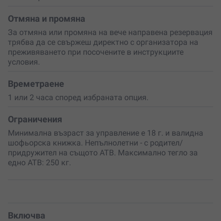
души. Темпото се съобразява с групата, което прави
преживяването подходящо както за начинаещи, така
Отмяна и промяна
и за по-опитни любители на офроуда.
За отмяна или промяна на вече направена резервация
трябва да се свържеш директно с организатора на
Подари си
среща с дивата красота на Рила и усети
преживяването при посочените в инструкциите
удоволствието от карането сред планински пътеки,
условия.
чист въздух и спиращи дъха гледки.
Приключението
те очаква!
Времетраене
1 или 2 часа според избраната опция.
Ограничения
Минимална възраст за управление е 18 г. и валидна
шофьорска книжка. Непълнолетни - с родител/
придружител на същото АТВ. Максимално тегло за
едно АТВ: 250 кг.
Включва