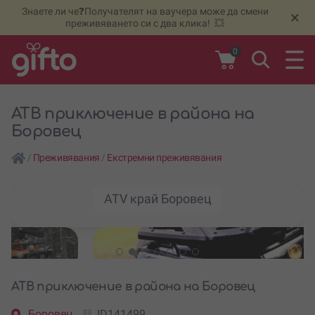
Знаете ли че❓Получателят на ваучера може да смени
🆕
Н
×
преживяването си с два клика! 💥
0
АТВ приключение в района на
Боровец
/
Преживявания
/
Екстремни преживявания
ATV край Боровец
АТВ приключение в района на Боровец
Боровец
ID141499