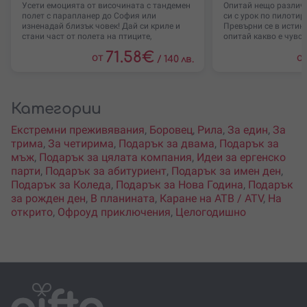
Усети емоцията от височината с тандемен
Опитай нещо различн
полет с парапланер до София или
си с урок по пилотир
изненадай близък човек! Дай си криле и
Превърни се в истинс
стани част от полета на птиците,
опитай какво е чувс
71.58
€
от
о
/
140 лв.
Категории
Екстремни преживявания
,
Боровец
,
Рила
,
За един
,
За
трима
,
За четирима
,
Подарък за двама
,
Подарък за
мъж
,
Подарък за цялата компания
,
Идеи за ергенско
парти
,
Подарък за абитуриент
,
Подарък за имен ден
,
Подарък за Коледа
,
Подарък за Нова Година
,
Подарък
за рожден ден
,
В планината
,
Каране на АТВ / ATV
,
На
открито
,
Офроуд приключения
,
Целогодишно