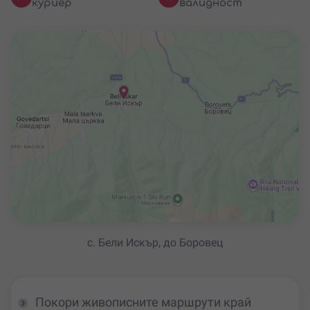
куриер
валидност
с. Бели Искър, до Боровец
Покори живописните маршрути край