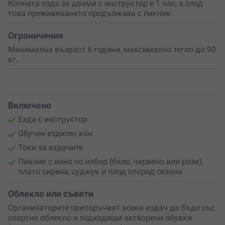
Бъди спокоен – събитието е подходящо
за малки и
Конната езда за двама с инструктор е 1 час, а след
големи, за начинаещи и напреднали,
като не е
това преживяването продължава с пикник.
необходим опит. Просто се наслади на приятните
мигове с езда и пикник в планината!
Ограничения
Минимална възраст 6 години, максимално тегло до 90
кг.
Включено
Езда с инструктор
Обучен ездитен кон
Токи за ездачите
Пикник с вино по избор (бяло, червено или розе),
плато сирена, суджук и плод според сезона
Облекло или съвети
Организаторите препоръчват всеки ездач да бъде със
спортно облекло и подходящи затворени обувки