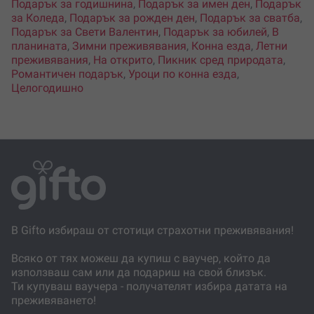
Подарък за годишнина
,
Подарък за имен ден
,
Подарък
за Коледа
,
Подарък за рожден ден
,
Подарък за сватба
,
Подарък за Свети Валентин
,
Подарък за юбилей
,
В
планината
,
Зимни преживявания
,
Конна езда
,
Летни
преживявания
,
На открито
,
Пикник сред природата
,
Романтичен подарък
,
Уроци по конна езда
,
Целогодишно
В Gifto избираш от стотици страхотни преживявания!
Всяко от тях можеш да купиш с ваучер, който да
използваш сам или да подариш на свой близък.
Ти купуваш ваучера - получателят избира датата на
преживяването!