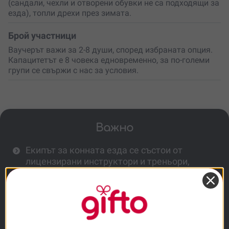
(сандали, чехли и отворени обувки не са подходящи за
езда), топли дрехи през зимата.
Брой участници
Ваучерът важи за 2-8 души, според избраната опция.
Капацитетът е 8 човека едновременно, за по-големи
групи се свържи с нас за условия.
Важно
Екипът за конната езда се състои от
лицензирани инструктори и треньори,
които ще ти осигурят безопасност и
комфорт.
Минимална възраст над 6 г., максимално
тегло до 90 кг. Не се изисква опит.
Може да се проведе в група от 2-8 човека.