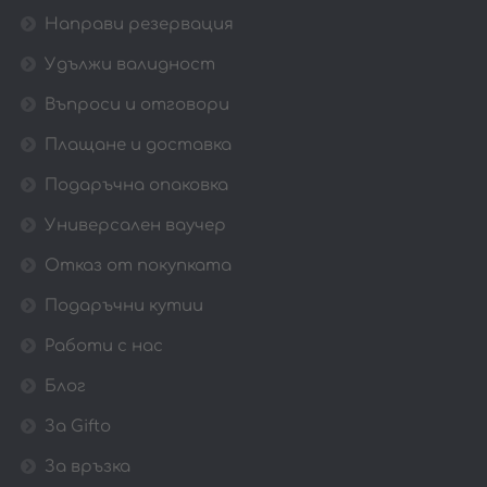
Направи резервация
Удължи валидност
Въпроси и отговори
Плащане и доставка
Подаръчна опаковка
Универсален ваучер
Отказ от покупката
Подаръчни кутии
Работи с нас
Блог
За Gifto
За връзка