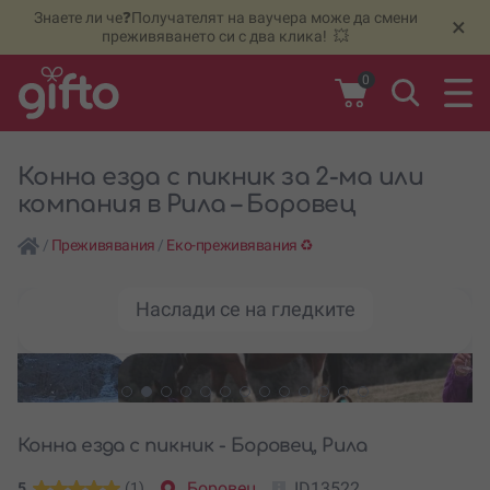
Знаете ли че❓Получателят на ваучера може да смени
🆕
Н
×
преживяването си с два клика! 💥
0
Конна езда с пикник за 2-ма или
компания в Рила – Боровец
/
Преживявания
/
Еко-преживявания ♻️
Наслади се на гледките
Конна езда с пикник - Боровец, Рила
Боровец
ID13522
5
(1)