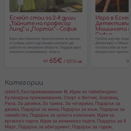
Ескейп стаи за 2-8 души
Игра в Еске
„Тайните на професор
Детективът
Линд“ и „Портал“ – София
Машината н
София
Едно мистериозно приключение за малки
Грабни ваучер подар
и големи, което ще накара мозъкът да
Детективът и Машина
работи на нечувани обороти. Подари едно
потопи себе си или 
уникално изживяване - игра в
escape room приключ
65
€
от
о
/
127.13 лв.
Категории
rated-5
,
Еко-преживявания ♻️
,
Идеи за тиймбилдинг
,
Кулинарни преживявания
,
Спорт и Фитнес
,
Боровец
,
Рила
,
За двойки
,
За трима
,
За четирима
,
Подарък за
двама
,
Подарък за жена
,
Подарък за мъж
,
Подарък за
семейство
,
Подарък за цялата компания
,
Идеи за
ергенско парти
,
Идеи за моминско парти
,
Подарък за 8
Март
,
Подарък за абитуриент
,
Подарък за годеж
,