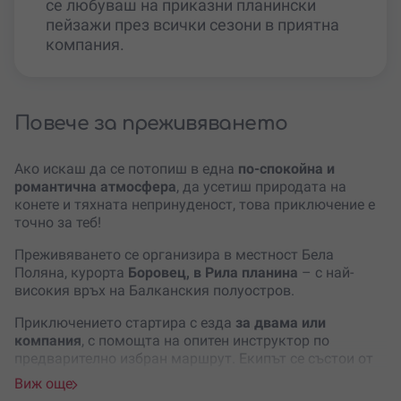
се любуваш на приказни планински
пейзажи през всички сезони в приятна
компания.
Повече за преживяването
Ако искаш да се потопиш в една
по-спокойна и
романтична атмосфера
, да усетиш природата на
конете и тяхната непринуденост, това приключение е
точно за теб!
Преживяването се организира в местност Бела
Поляна, курорта
Боровец, в Рила планина
– с най-
високия връх на Балканския полуостров.
Приключението стартира с езда
за двама или
компания
, с помощта на опитен инструктор по
предварително избран маршрут. Екипът се състои от
лицензирани инструктори и треньори
.
Виж още