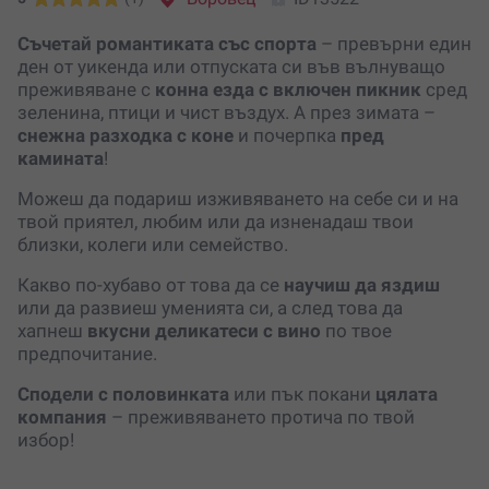
Съчетай романтиката със спорта
– превърни един
ден от уикенда или отпуската си във вълнуващо
преживяване с
конна езда с включен пикник
сред
зеленина, птици и чист въздух. А през зимата –
снежна разходка с коне
и почерпка
пред
камината
!
Можеш да подариш изживяването на себе си и на
твой приятел, любим или да изненадаш твои
близки, колеги или семейство.
Какво по-хубаво от това да се
научиш да яздиш
или да развиеш уменията си, а след това да
хапнеш
вкусни деликатеси с вино
по твое
предпочитание.
Сподели с половинката
или пък покани
цялата
компания
– преживяването протича по твой
избор!