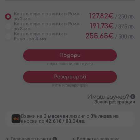
Конна езда с пикник в Рила -
127.82
€
/
250 лв.
за 2-ма
Конна езда с пикник в Рила -
191.73
€
/
375 лв.
за 3-ма
Конна езда с пикник в
255.65
€
/
500 лв.
Рила - за 4-ма
Подари
персонализиран ваучер
Резервирай
купи и резервирай
Имаш ваучер?
Заяви резервация
Вземи на
3 месечен
лизинг с
0% лихва
на
вноски по
42.61€ / 83.34лв.
Гаранция за цената
Безплатна опаковка