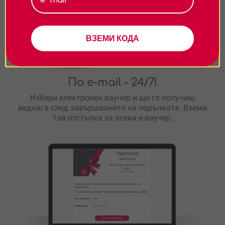
Персонализиране
ВЗЕМИ КОДА
По e-mail
- 24/7!
Избери електронен ваучер и ще го получиш
веднага след завършването на поръчката. Вземи
1лв отстъпка за всеки е-ваучер.