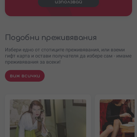
използвай
Подобни преживявания
Избери едно от стотиците преживявания, или вземи
гифт карта и остави получателя да избере сам - имаме
преживявания за всеки!
виж всички