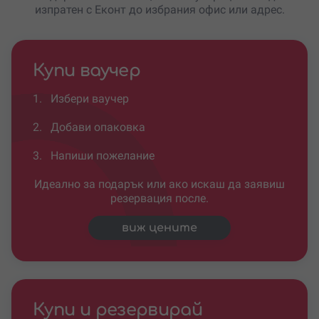
изпратен с Еконт до избрания офис или адрес.
Купи ваучер
1.
Избери ваучер
2.
Добави опаковка
3.
Напиши пожелание
Идеално за подарък или ако искаш да заявиш
резервация после.
виж цените
Купи и резервирай