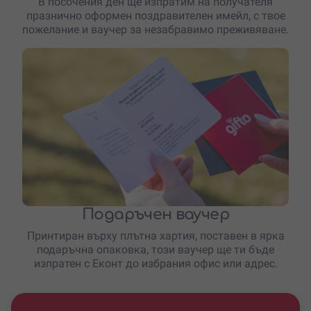
В посочения ден ще изпратим на получателя
празнично оформен поздравителен имейл, с твое
пожелание и ваучер за незабравимо преживяване.
Подаръчен ваучер
Принтиран върху плътна хартия, поставен в ярка
подаръчна опаковка, този ваучер ще ти бъде
изпратен с Еконт до избрания офис или адрес.