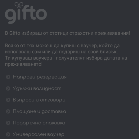
В Gifto избираш от стотици страхотни преживявания!
Всяко от тях можеш да купиш с ваучер, който да
използваш сам или да подариш на свой близък.
Ти купуваш ваучера - получателят избира датата на
преживяването!
Направи резервация
Удължи валидност
Въпроси и отговори
Плащане и доставка
Подаръчна опаковка
Универсален ваучер