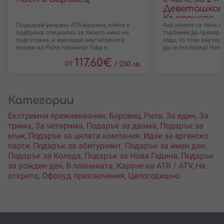
Деветашкото
Кърпачево
Подкарай уверено АТВ машина, която е
Ако конете са твоя 
подбрана специално за твоето ниво на
търпение да прекара
подготовка, и завладей неутъпканите
езда, то този ваучер
пътеки на Рила планина! Това е
да се поглезиш! Нап
117.60
€
от
/
230 лв.
Категории
Екстремни преживявания
,
Боровец
,
Рила
,
За един
,
За
трима
,
За четирима
,
Подарък за двама
,
Подарък за
мъж
,
Подарък за цялата компания
,
Идеи за ергенско
парти
,
Подарък за абитуриент
,
Подарък за имен ден
,
Подарък за Коледа
,
Подарък за Нова Година
,
Подарък
за рожден ден
,
В планината
,
Каране на АТВ / ATV
,
На
открито
,
Офроуд приключения
,
Целогодишно