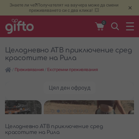
Знаете ли че❓Получателят на ваучера може да смени
🆕
Н
×
преживяването си с два клика! 💥
0
Целодневно АТВ приключение сред
красотите на Рила
/
Преживявания
/
Екстремни преживявания
Цял ден офроуд
Целодневно АТВ приключение сред
красотите на Рила