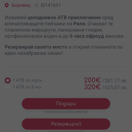
Боровец
ID141631
Изживей
целодневно АТВ приключение
сред
впечатляващите пейзажи на
Рила
. Очакват те
планински маршрути, панорамни гледки,
професионален водач и до
6 часа офроуд
емоции.
Резервирай своето място
и открий планината по
един незабравим начин!
200
€
/
391.17 лв.
1 АТВ за един
320
€
/
625.87 лв.
1 АТВ за 2-ма
Подари
персонализиран ваучер
Резервирай
купи и резервирай