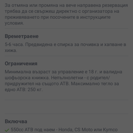
може да бъде адаптиран според групата и условията.
За отмяна или промяна на вече направена резервация
трябва да се свържеш директно с организатора на
Подари си ден на свобода, приключения и красиви
преживяването при посочените в инструкциите
гледки или изненадай близък човек с преживяване,
условия.
което ще остави спомени за цял живот.
Рила те
очаква
!
Времетраене
5-6 часа. Предвидена е спирка за почивка и хапване в
хижа.
Ограничения
Минимална възраст за управление е 18 г. и валидна
шофьорска книжка. Непълнолетни - с родител/
придружител на същото АТВ. Максимално тегло за
едно АТВ: 250 кг.
Включва
550cc АТВ под наем - Honda, CS Moto или Kymco