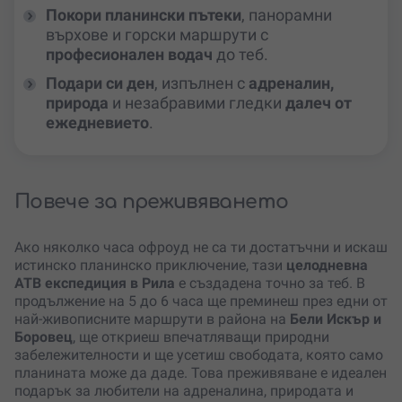
Покори планински пътеки
, панорамни
върхове и горски маршрути с
професионален водач
до теб.
Подари си ден
, изпълнен с
адреналин,
природа
и незабравими гледки
далеч от
ежедневието
.
Повече за преживяването
Ако няколко часа офроуд не са ти достатъчни и искаш
истинско планинско приключение, тази
целодневна
АТВ експедиция в Рила
е създадена точно за теб. В
продължение на 5 до 6 часа ще преминеш през едни от
най-живописните маршрути в района на
Бели Искър и
Боровец
, ще откриеш впечатляващи природни
забележителности и ще усетиш свободата, която само
планината може да даде. Това преживяване е идеален
подарък за любители на адреналина, природата и