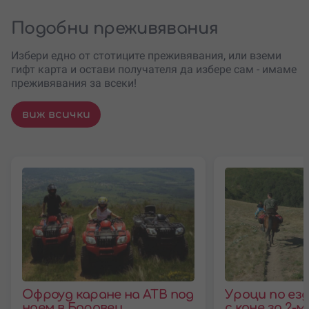
Подобни преживявания
Избери едно от стотиците преживявания, или вземи
гифт карта и остави получателя да избере сам - имаме
преживявания за всеки!
виж всички
Офроуд каране на АТВ под
Уроци по езд
наем в Боровец
с коне за 2-м