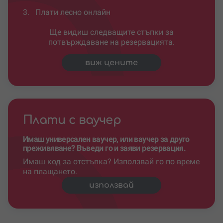
3.
Плати лесно онлайн
Ще видиш следващите стъпки за
потвърждаване на резервацията.
виж цените
Плати с ваучер
Имаш универсален ваучер, или ваучер за друго
преживяване? Въведи го и заяви резервация.
Имаш код за отстъпка? Използвай го по време
на плащането.
използвай