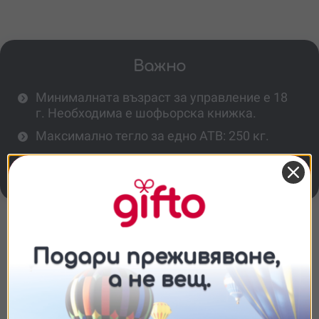
Важно
Минималната възраст за управление е 18
г. Необходима е шофьорска книжка.
Максимално тегло за едно АТВ: 250 кг.
Бъди на място 10-15 минути по-рано, за да
попълниш декларацията за съгласие.
Повече информация
Включена ли е храна?
Съгласие
Подробности
Относно
Необходим ли е предишен опит?