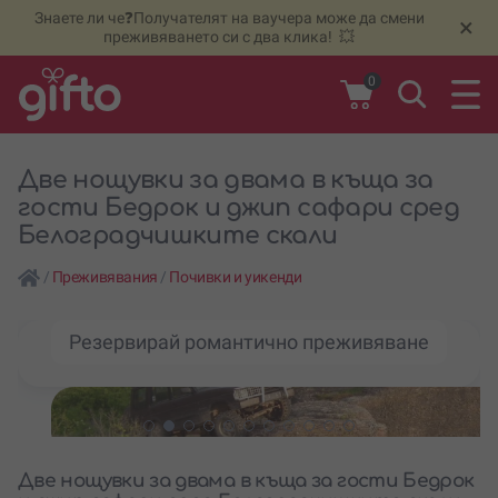
Знаете ли че❓Получателят на ваучера може да смени
🆕
Н
×
преживяването си с два клика! 💥
0
Две нощувки за двама в къща за
гости Бедрок и джип сафари сред
Белоградчишките скали
/
Преживявания
/
Почивки и уикенди
Резервирай романтично преживяване
Две нощувки за двама в къща за гости Бедрок