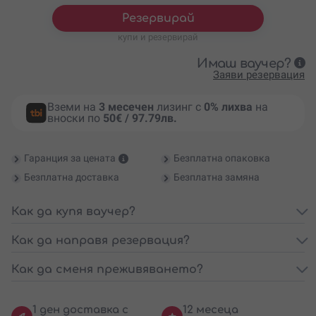
Резервирай
купи и резервирай
Имаш ваучер?
Заяви резервация
Вземи на
3 месечен
лизинг с
0% лихва
на
вноски по
50€ / 97.79лв.
Гаранция за цената
Безплатна опаковка
Безплатна доставка
Безплатна замяна
Как да купя ваучер?
Как да направя резервация?
Как да сменя преживяването?
1 ден доставка с
12 месеца