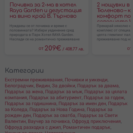
Почивка за 2-ма в хотел
2 нощувки в г
Raya Garden и дегустация
Тюленово – к
на вино край В. Търново
комфорт под
северното 
Нуждаеш се от почивка и време с
Прекарай няколко но
половинката? Избери уединение сред
комплекс от специал
природата в Парк Хотел RAYA Garden.
целта глемпинг пала
Наслади се на романтично преживяване
преживяване под но
за
209
€
от
от
/
408.77 лв.
Категории
Екстремни преживявания
,
Почивки и уикенди
,
Белоградчик
,
Видин
,
За двойки
,
Подарък за двама
,
Подарък за жена
,
Подарък за мъж
,
Подарък за цялата
компания
,
Подарък за абитуриент
,
Подарък за годеж
,
Подарък за годишнина
,
Подарък за имен ден
,
Подарък
за Коледа
,
Подарък за Нова Година
,
Подарък за
рожден ден
,
Подарък за сватба
,
Подарък за Свети
Валентин
,
Ваучер за почивка
,
Офроуд приключения
,
Офроуд разходка с джип
,
Романтичен подарък
,