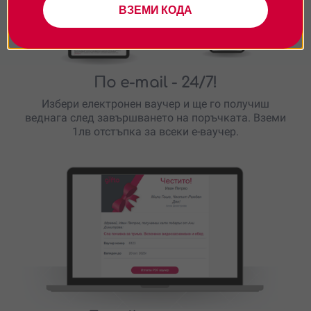
ВЗЕМИ КОДА
По e-mail
- 24/7!
Избери електронен ваучер и ще го получиш
веднага след завършването на поръчката. Вземи
1лв отстъпка за всеки е-ваучер.