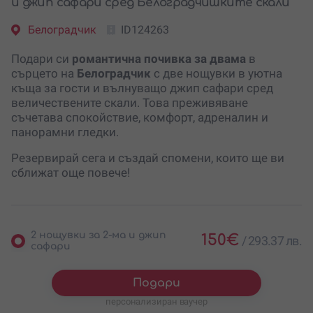
и джип сафари сред Белоградчишките скали
Белоградчик
ID124263
Подари си
романтична почивка за двама
в
сърцето на
Белоградчик
с две нощувки в уютна
къща за гости и вълнуващо джип сафари сред
величествените скали. Това преживяване
съчетава спокойствие, комфорт, адреналин и
панорамни гледки.
Резервирай сега и създай спомени, които ще ви
сближат още повече!
2 нощувки за 2-ма и джип
150
€
/
293.37 лв.
сафари
Подари
персонализиран ваучер