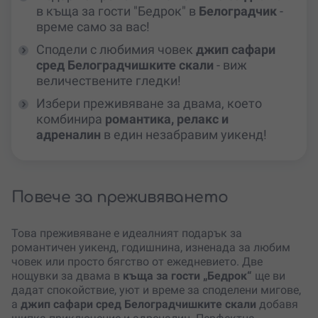
в къща за гости "Бедрок" в
Белоградчик
-
време само за вас!
Сподели с любимия човек
джип сафари
сред Белоградчишките скали
- виж
величествените гледки!
Избери преживяване за двама, което
комбинира
романтика, релакс и
адреналин
в един незабравим уикенд!
Повече за преживяването
Това преживяване е идеалният подарък за
романтичен уикенд, годишнина, изненада за любим
човек или просто бягство от ежедневието. Две
нощувки за двама в
къща за гости „Бедрок“
ще ви
дадат спокойствие, уют и време за споделени мигове,
а
джип сафари сред Белоградчишките скали
добавя