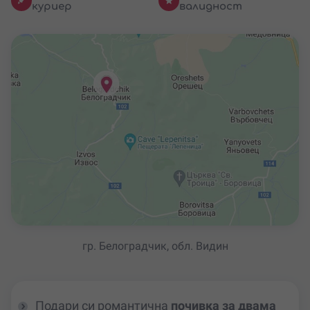
куриер
валидност
гр. Белоградчик, обл. Видин
Подари си романтична
почивка за двама