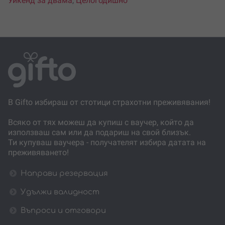
Уикенд за двама
,
Целогодишно
В Gifto избираш от стотици страхотни преживявания!
Всяко от тях можеш да купиш с ваучер, който да
използваш сам или да подариш на свой близък.
Ти купуваш ваучера - получателят избира датата на
преживяването!
Направи резервация
Удължи валидност
Въпроси и отговори