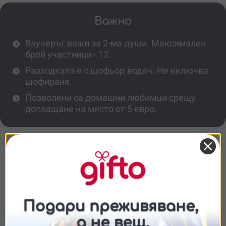
Важно
Ваучерът важи за 2-ма души. Максимален
брой участници - 12.
Разходката е с шофьор-водач. Не включва
шофиране.
Позволени са домашни любимци срещу
доплащане на място от 5 евро.
Повече информация
За колко души е валиден ваучерът?
Колко време продължава джип
сафарито?
Съгласие
Подробности
Относно