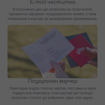
E-mail честитка
В посочения ден ще изпратим на получателя
празнично оформен поздравителен имейл, с твое
пожелание и ваучер за незабравимо преживяване.
Подаръчен ваучер
Принтиран върху плътна хартия, поставен в ярка
подаръчна опаковка, този ваучер ще ти бъде
изпратен с Еконт до избрания офис или адрес.