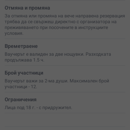
два джипа.
Отмяна и промяна
Изживяването съчетава комфорт, природа и
За отмяна или промяна на вече направена резервация
динамика в перфектен баланс.
Резервирай за себе си
трябва да се свържеш директно с организатора на
и любим човек
приключение, което ще остане в
преживяването при посочените в инструкциите
сърцата ви завинаги!
условия.
Времетраене
Ваучерът е валиден за две нощувки. Разходката
продължава 1.5 ч.
Брой участници
Ваучерът важи за 2-ма души. Максимален брой
участници - 12.
Ограничения
Лица под 18 г. - с придружител.