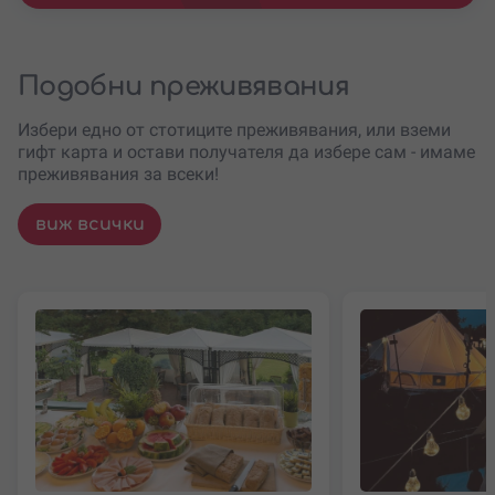
Подобни преживявания
Избери едно от стотиците преживявания, или вземи
гифт карта и остави получателя да избере сам - имаме
преживявания за всеки!
виж всички