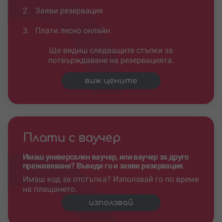
2.
Заяви резервация
3.
Плати лесно онлайн
Ще видиш следващите стъпки за
потвърждаване на резервацията.
виж цените
Плати с ваучер
Имаш универсален ваучер, или ваучер за друго
преживяване? Въведи го и заяви резервация.
Имаш код за отстъпка? Използвай го по време
на плащането.
използвай