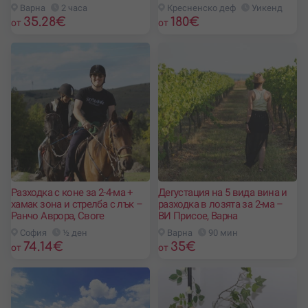
Варна
2 часа
Кресненско деф
Уикенд
35.28
€
180
€
от
от
Разходка с коне за 2-4-ма +
Дегустация на 5 вида вина и
хамак зона и стрелба с лък –
разходка в лозята за 2-ма –
Ранчо Аврора, Своге
ВИ Присое, Варна
София
½ ден
Варна
90 мин
74.14
€
35
€
от
от