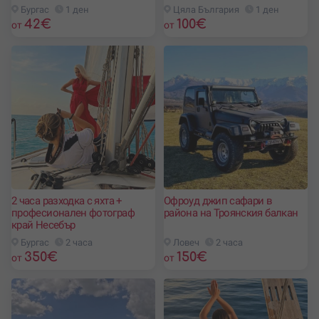
Бургас
1 ден
Цяла България
1 ден
42
€
100
€
от
от
2 часа разходка с яхта +
Офроуд джип сафари в
професионален фотограф
района на Троянския балкан
край Несебър
Бургас
2 часа
Ловеч
2 часа
350
€
150
€
от
от