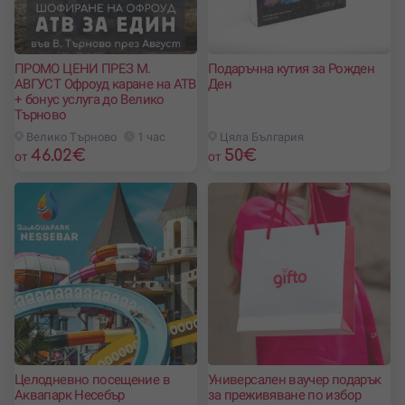
ПРОМО ЦЕНИ ПРЕЗ М.
Подаръчна кутия за Рожден
АВГУСТ Офроуд каране на АТВ
Ден
+ бонус услуга до Велико
Tърново
Велико Търново
1 час
Цяла България
46.02
€
50
€
от
от
Целодневно посещение в
Универсален ваучер подарък
Аквапарк Несебър
за преживяване по избор