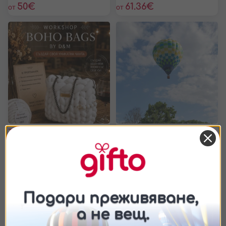
50
€
61.36
€
от
от
Творческа работилница –
Полет с балон край
ръчно изработена чанта с
Белоградчик и
чаша вино – София
Белоградчишките скали
София
3 часа
Белоградчик
30 мин
89
€
120
€
от
от
Съгласие
Подробности
Относно