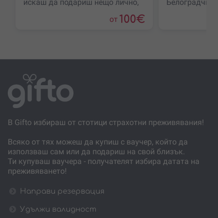
искаш да подариш нещо лично,
Белоградчишк
но не си напълно сигурен кое
се в панорам
100
€
от
преживяване ще зарадва
поглед отвисо
когато
В Gifto избираш от стотици страхотни преживявания!
Всяко от тях можеш да купиш с ваучер, който да
използваш сам или да подариш на свой близък.
Ти купуваш ваучера - получателят избира датата на
преживяването!
Направи резервация
Удължи валидност