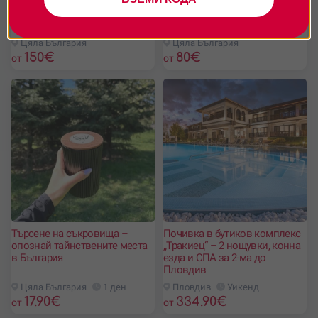
Подаръчна кутия Необичайни
Подаръчна кутия за мъж
Нощувки
Цяла България
Цяла България
150
€
80
€
от
от
Търсене на съкровища –
Почивка в бутиков комплекс
опознай тайнствените места
„Тракиец“ – 2 нощувки, конна
в България
езда и СПА за 2-ма до
Пловдив
Цяла България
1 ден
Пловдив
Уикенд
17.90
€
334.90
€
от
от