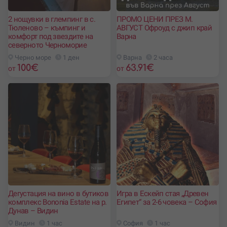
2 нощувки в глемпинг в с.
ПРОМО ЦЕНИ ПРЕЗ М.
Тюленово – къмпинг и
АВГУСТ Офроуд с джип край
комфорт под звездите на
Варна
северното Черноморие
Черно море
1 ден
Варна
2 часа
100
€
63.91
€
от
от
Дегустация на вино в бутиков
Игра в Ескейп стая „Древен
комплекс Bononia Estate на р.
Египет“ за 2-6 човека – София
Дунав – Видин
Видин
1 час
София
1 час