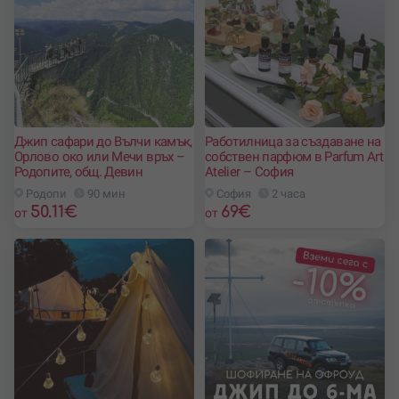
Джип сафари до Вълчи камък,
Работилница за създаване на
Орлово око или Мечи връх –
собствен парфюм в Parfum Art
Родопите, общ. Девин
Atelier – София
Родопи
90 мин
София
2 часа
50.11
€
69
€
от
от