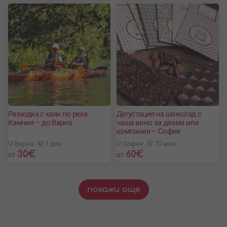
Разходка с каяк по река
Дегустация на шоколад с
Камчия – до Варна
чаша вино за двама или
компания – София
Варна
1 ден
София
70 мин
30
€
60
€
от
от
покажи още