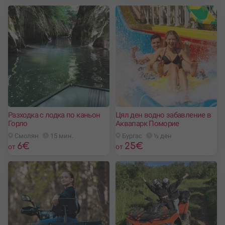
Разходка с лодка по каньон
Цял ден водно забавление в
Горло
Аквапарк Поморие
Смолян
15 мин.
Бургас
½ ден
6
€
25
€
от
от