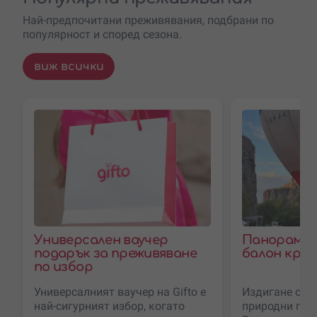
Най-предпочитани преживявания, подбрани по
популярност и според сезона.
виж всички
Универсален ваучер
Панорамно
подарък за преживяване
балон край
по избор
Универсалният ваучер на Gifto е
Издигане с б
най-сигурният избор, когато
природни гле