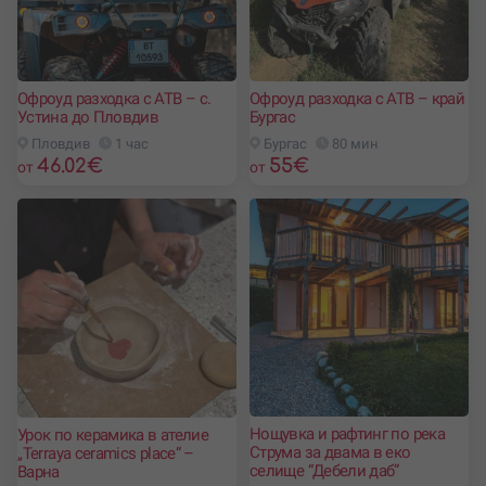
Офроуд разходка с АТВ – с.
Офроуд разходка с АТВ – край
Устина до Пловдив
Бургас
Пловдив
1 час
Бургас
80 мин
46.02
€
55
€
от
от
Нощувка и рафтинг по река
Урок по керамика в ателие
Струма за двама в еко
,,Terraya ceramics place“ –
селище “Дебели даб”
Варна