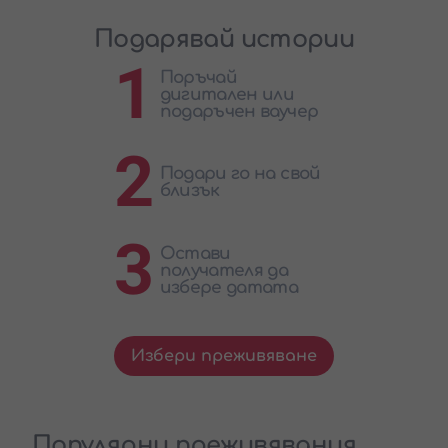
Подарявай истории
1
Поръчай
дигитален или
подаръчен ваучер
2
Подари го на свой
близък
3
Остави
получателя да
избере датата
Избери преживяване
Популярни преживявания