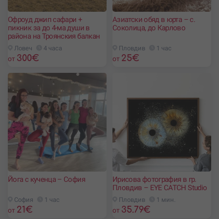
Офроуд джип сафари +
Азиатски обяд в юрта – с.
пикник за до 4-ма души в
Соколица, до Карлово
района на Троянския балкан
Ловеч
4 часа
Пловдив
1 час
300
€
25
€
от
от
Йога с кученца – София
Ирисова фотография в гр.
Пловдив – EYE CATCH Studio
София
1 час
Пловдив
1 мин.
21
€
35.79
€
от
от