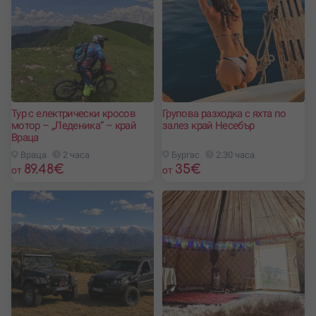
Тур с електрически кросов
Групова разходка с яхта по
мотор – „Леденика“ – край
залез край Несебър
Враца
Враца
2 часа
Бургас
2:30 часа
89.48
€
35
€
от
от