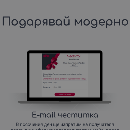
Подарявай модерно
E-mail честитка
В посочения ден ще изпратим на получателя