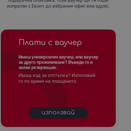
подаръчна опаковка, този ваучер ще ти бъде
изпратен с Еконт до избрания офис или адрес.
Плати с ваучер
Имаш универсален ваучер, или ваучер
за друго преживяване? Въведи го и
заяви резервация.
Имаш код за отстъпка? Използвай
го по време на плащането.
използвай