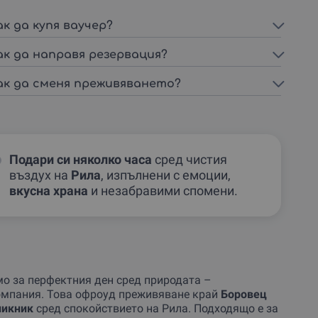
ак да купя ваучер?
ак да направя резервация?
ак да сменя преживяването?
Подари си няколко часа
сред чистия
въздух на
Рила
, изпълнени с емоции,
вкусна храна
и незабравими спомени.
о за перфектния ден сред природата –
компания. Това офроуд преживяване край
Боровец
пикник
сред спокойствието на Рила. Подходящо е за