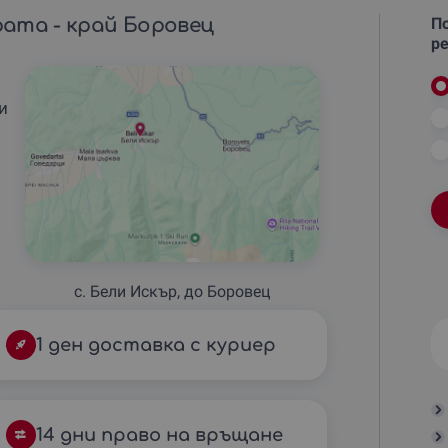
рата - край Боровец
По
ре
и
с. Бели Искър, до Боровец
1 ден доставка с куриер
14 дни право на връщане