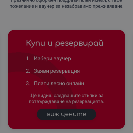
празнично оформен поздравителен имейл, с твое
пожелание и ваучер за незабравимо преживяване.
Купи и резервирай
1.
Избери ваучер
2.
Заяви резервация
3.
Плати лесно онлайн
Ще видиш следващите стъпки за
потвърждаване на резервацията.
виж цените