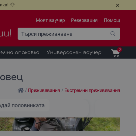
×
ика! 💥
Моят ваучер
Резервация
Помощ
ии!
0
ъчна опаковка
Универсален ваучер
ровец
/
Преживявания
/
Екстремни преживявания
адай половинката