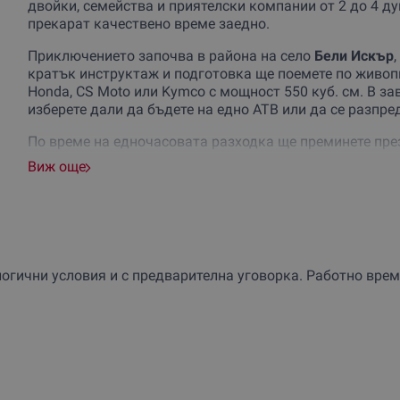
двойки, семейства и приятелски компании от 2 до 4 ду
прекарат качествено време заедно.
Приключението започва в района на село
Бели Искър
кратък инструктаж и подготовка ще поемете по живо
Honda, CS Moto или Kymco с мощност 550 куб. см. В з
изберете дали да бъдете на едно АТВ или да се разпр
По време на едночасовата разходка ще преминете пре
впечатляващи гледки към Рила
. Маршрутът преминав
Виж още
Богородично“, местността „Смилица“, водопад „Гръчка
откъдето се разкриват едни от най-красивите гледки в
След офроуд приключението ви очакват два часа пълн
грижи за всичко необходимо –
уютно място за пикник
млечни продукти, безалкохолни напитки, вода и десерт.
ични условия и с предварителна уговорка. Работно време –
чистия планински въздух и приятната компания.
Подари си ден сред природата
или изненадай близки х
релакс и споделени моменти. Защото най-хубавите спо
планината.