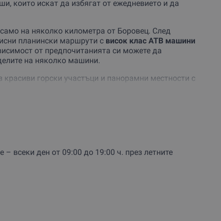
ши, които искат да избягат от ежедневието и да
, само на няколко километра от Боровец. След
писни планински маршрути с
висок клас АТВ машини
ависимост от предпочитанията си можете да
еделите на няколко машини.
з красиви горски участъци и панорамни местности с
а през района на параклис „Рождество
 река“ и панорамната площадка „Орлови скали“,
 района.
оценна почивка сред природата. Организаторът се
и вкусно
меню
с различни видове месо, зеленчуци,
 Остава само да се отпуснете и да се насладите на
 всеки ден от 09:00 до 19:00 ч. през летните
ора с преживяване, което съчетава адреналин,
мени често се създават далеч от града и близо до