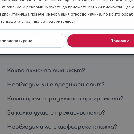
ъдържание и реклами. Можете да приемете всички бисквитки, да 
едпочитания.За повече информация относно начина, по който обра
Важно
ете нашата страница за поверителност.
Максимално тегло за едно АТВ: 250 кг.
ерсонализиране
Приемам
Какво включва пикникът?
Необходим ли е предишен опит?
Колко време продължава програмата?
За колко души е преживяването?
Необходима ли е шофьорска книжка?