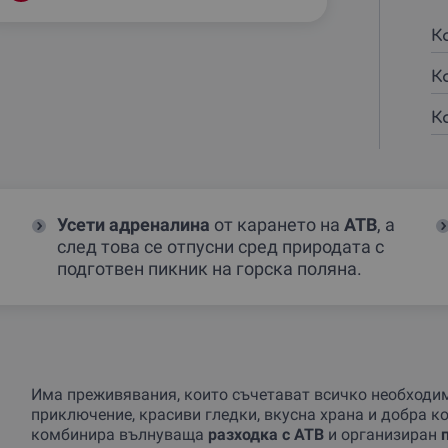
К
К
К
Усети адреналина
от карането на
АТВ
, а
след това се отпусни сред природата с
подготвен пикник на горска поляна.
Има преживявания, които съчетават всичко необходим
приключение, красиви гледки, вкусна храна и добра 
комбинира вълнуваща
разходка с
АТВ
и организиран