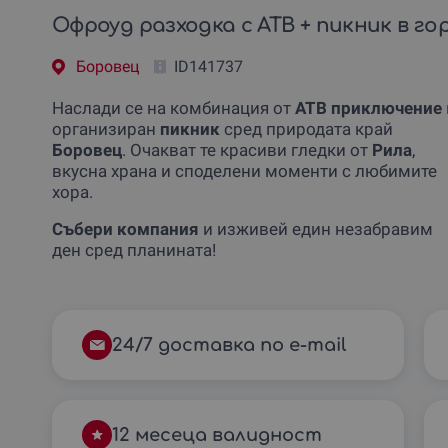
Офроуд разходка с АТВ + пикник в го
Боровец
ID141737
Наслади се на комбинация от
АТВ приключение
организиран
пикник
сред природата край
Боровец
. Очакват те красиви гледки от
Рила
,
вкусна храна и споделени моменти с любимите
хора.
Събери компания
и изживей един незабравим
ден сред планината!
24/7 доставка по e-mail
12 месеца валидност