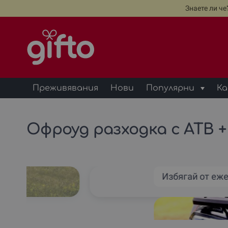
Знаете ли ч
Преживявания
Нови
Популярни
Ка
Офроуд разходка с АТВ +
Рила
Избягай от еж