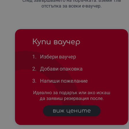
след завършването на поръчката. Вземи 1лв
отстъпка за всеки е-ваучер.
Купи ваучер
1.
Избери ваучер
2.
Добави опаковка
3.
Напиши пожелание
Идеално за подарък или ако искаш
да заявиш резервация после.
виж цените