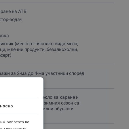
аране на АТВ
ктор-водач
овка
пикник (меню от няколко вида месо,
ци, млечни продукти, безалкохолни,
есерт)
важи за 2-ма до 4-ма участници според
 опция.
телно е удобно облекло за каране и
ред природата. През зимния сезон са
носно
и топли дрехи, стабилни обувки и
кавици.
рим работата на
 ви показваме