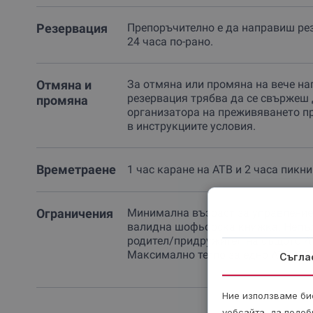
Резервация
Препоръчително е да направиш ре
24 часа по-рано.
Отмяна и
За отмяна или промяна на вече на
резервация трябва да се свържеш 
промяна
организатора на преживяването п
в инструкциите условия.
Времетраене
1 час каране на АТВ и 2 часа пикни
Ограничения
Минимална възраст за управление е
валидна шофьорска книжка. Непъл
родител/придружител на същото А
Максимално тегло за едно АТВ: 250
Съгла
Ние използваме бис
уебсайта, да подоб