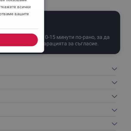
откажете всички
ботваме вашите
Бъди на място 10-15 минути по-рано, за да
попълниш декларацията за съгласие.