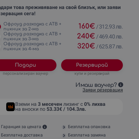
дари това преживяване на свой близък, или заяви
зервация сега!
Офроуд разходка с АТВ +
160
€
/
312.93 лв.
пикник за 2-ма
Офроуд разходка с АТВ +
240
€
/
469.40 лв.
пикник за 3-ма
Офроуд разходка с АТВ +
320
€
/
625.87 лв.
пикник за 4-ма
Подари
Резервирай
персонализиран ваучер
купи и резервирай
Имаш ваучер?
Заяви резервация
Вземи на
3 месечен
лизинг с
0% лихва
на вноски по
53.33€ / 104.3лв.
Гаранция за цената
Безплатна опаковка
Безплатна доставка
Безплатна замяна