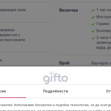
зервация поне
Включва
1 час к
Инстру
Гориво
правена
Екипир
директно с
2 часа 
ри посочените
зеленчу
вода, д
к.
Брой
Ваучерът 
участници
избраната
 18 г. и
нолетни - с
Облекло или
Препоръчи
ТВ.
престой с
съвети
 кг.
сие
Подробности
От
необходим
дебели ръ
квитки. Използваме бисквитки и подобни технологии, за да осигу
рим изживяването ви, да анализираме използването на сайта и да