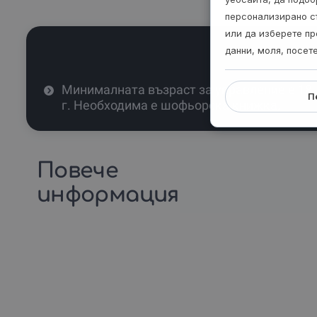
персонализирано с
или да изберете пр
данни, моля, посет
Минималната възраст за управление е 18
П
г. Необходима е шофьорска книжка.
Повече
информация