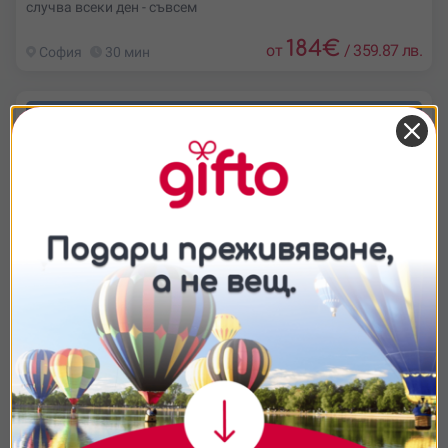
случва всеки ден - съвсем
184
€
от
/
359.87 лв.
София
30 мин
Съгласие
Подробности
Относно
Ние използваме бисквитки. Използваме
бисквитки и подобни технологии, за да осигурим
работата на уебсайта, да подобрим
изживяването ви, да анализираме използването
на сайта и да ви показваме персонализирано