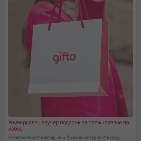
вдъхновение!
Нашата селекция от оригинални идеи за подаръци
включват:
Ваучер подарък за разходка със самолет за двама
– подходящо за Св. Валентин, годишнина,
предложение за брак и други романтични поводи
Полет с малък самолет
– възможност за
опознаване на различни видове малки самолети
Панорамен полет със самолет
– разходка най
красиви забележителности и природни ценности
Ние ще осигурим всичко необходимо, за да изглежда
твоят подарък съвършен!
Универсален ваучер подарък за преживяване по
избор
Универсалният ваучер на Gifto е най-сигурният избор,