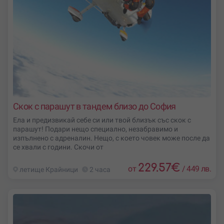
Скок с парашут в тандем близо до София
Ела и предизвикай себе си или твой близък със скок с
парашут! Подари нещо специално, незабравимо и
изпълнено с адреналин. Нещо, с което човек може после да
се хвали с години. Скочи от
229.57
€
от
/
449 лв.
летище Крайници
2 часа