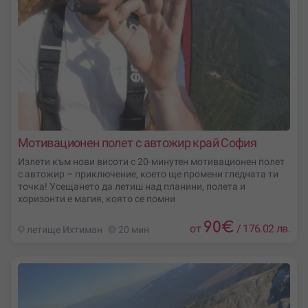
Мотивационен полет с автожир край София
Излети към нови висоти с 20-минутен мотивационен полет
с автожир – приключение, което ще промени гледната ти
точка! Усещането да летиш над планини, полета и
хоризонти е магия, която се помни
90
€
от
/
176.02 лв.
летище Ихтиман
20 мин