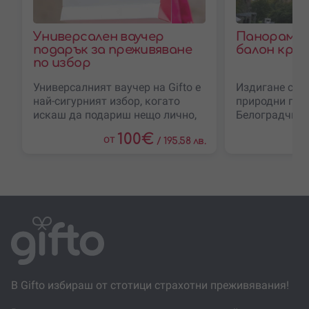
Универсален ваучер
Панорамно
подарък за преживяване
балон край
по избор
Универсалният ваучер на Gifto е
Издигане с б
най-сигурният избор, когато
природни гле
искаш да подариш нещо лично,
Белоградчишк
но не си напълно сигурен кое
се в панорам
100
€
от
преживяване ще зарадва
/
195.58 лв.
поглед отвисо
когато
В Gifto избираш от стотици страхотни преживявания!