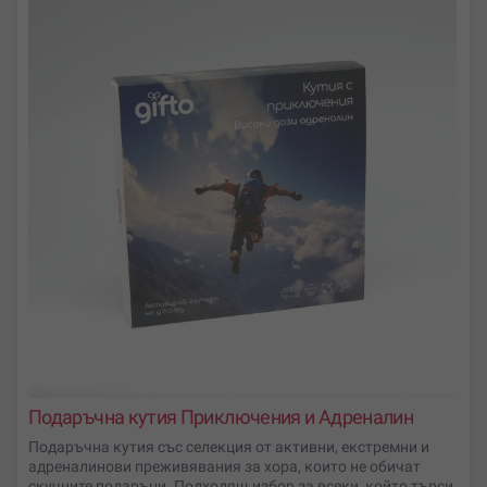
Подаръчна кутия Приключения и Адреналин
Подаръчна кутия със селекция от активни, екстремни и
адреналинови преживявания за хора, които не обичат
скучните подаръци. Подходящ избор за всеки, който търси