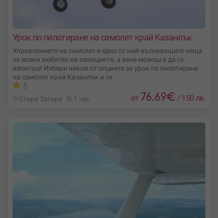
Урок по пилотиране на самолет край Казанлък
Управлението на самолет е едно от най-вълнуващите неща
за всеки любител на авиацията, а вече можеш и да го
изпиташ! Избери някоя от опциите за урок по пилотиране
на самолет край Казанлък и се
5
76.69
€
от
/
150 лв.
Стара Загора
1 час