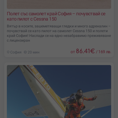
Полет със самолет край София – почувствай се
като пилот с Cessna 150
Вятър в косите, зашеметяващи гледки и много адреналин –
почувствай се като пилот на самолет Cessna 150 и полети
край София! Наслади се на едно незабравимо преживяване
с лицензиран
86.41
€
от
/
169 лв.
София
20 мин