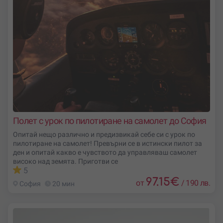
Полет с урок по пилотиране на самолет до София
Опитай нещо различно и предизвикай себе си с урок по
пилотиране на самолет! Превърни се в истински пилот за
ден и опитай какво е чувството да управляваш самолет
високо над земята. Приготви се
5
97.15
€
от
/
190 лв.
София
20 мин