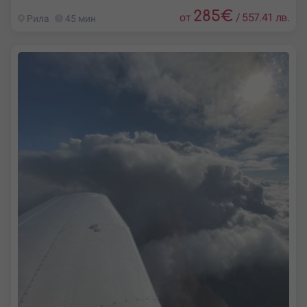
285
€
от
/
557.41 лв.
Рила
45 мин