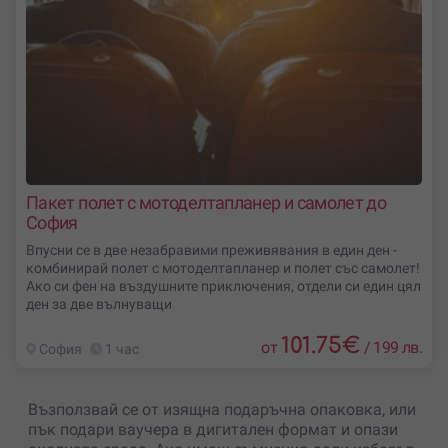
Пакет полет с мотоделтапланер и самолет до
София
Впусни се в две незабравими преживявания в един ден -
комбинирай полет с мотоделтапланер и полет със самолет!
Ако си фен на въздушните приключения, отдели си един цял
ден за две вълнуващи
101.75
€
от
/
199 лв.
София
1 час
Възползвай се от изящна подаръчна опаковка, или
пък подари ваучера в дигитален формат и опази