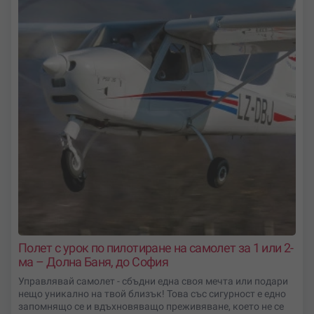
Полет с урок по пилотиране на самолет за 1 или 2-
ма – Долна Баня, до София
Управлявай самолет - сбъдни една своя мечта или подари
нещо уникално на твой близък! Това със сигурност е едно
запомнящо се и вдъхновяващо преживяване, което не се