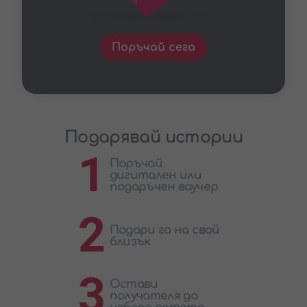
Поръчай сега
Подарявай истории
1
Поръчай
дигитален или
подаръчен ваучер
2
Подари го на свой
близък
3
Остави
получателя да