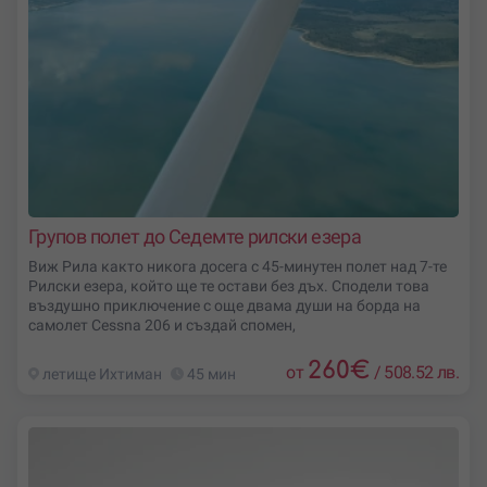
Групов полет до Седемте рилски езера
Виж Рила както никога досега с 45-минутен полет над 7-те
Рилски езера, който ще те остави без дъх. Сподели това
въздушно приключение с още двама души на борда на
самолет Cessna 206 и създай спомен,
260
€
от
/
508.52 лв.
летище Ихтиман
45 мин