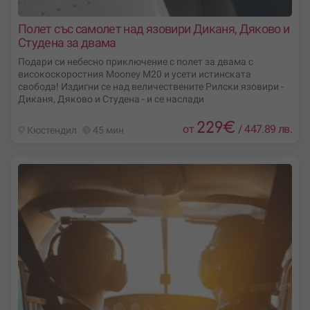
Полет със самолет над язовири Диканя, Дяково и
Студена за двама
Подари си небесно приключение с полет за двама с
високоскоростния Mooney M20 и усети истинската
свобода! Издигни се над величествените Рилски язовири -
Диканя, Дяково и Студена - и се наслади
229
€
от
/
447.89 лв.
Кюстендил
45 мин