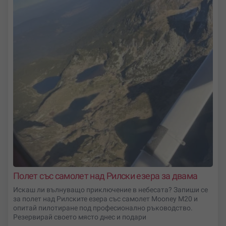
Полет със самолет над Рилски езера за двама
Искаш ли вълнуващо приключение в небесата? Запиши се
за полет над Рилските езера със самолет Mooney M20 и
опитай пилотиране под професионално ръководство.
Резервирай своето място днес и подари