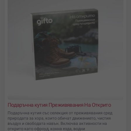
Подаръчна кутия Преживявания На Открито
Подаръчна кутия със селекция от преживявания сред
природата за хора, които обичат движението, чистия
въздух и свободата навън. Включва активности на
открито като офроуд, конна езда, водни