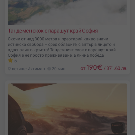
Тандемен скок с парашут край София
Скочи от над 3000 метра и преоткрий какво значи
истинска свобода – сред облаците, с вятър в лицето и
адреналин в кръвта! Тандемният скок с парашут край
София е не просто преживяване, а лична победа
5
190
€
от
/
371.60 лв.
летище Ихтиман
20 мин