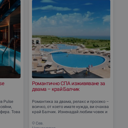
se
Романтично СПА изживяване за
двама – край Балчик
в Pulse
Романтика за двама, релакс и просеко –
сейни,
всичко, от което имате нужда, ви очаква
фера. Това
край Балчик. Изненадай любим човек и
ъзрастни
се потопете в луксозно СПА изживяване
се
с балийски масаж и време само за
Сев.
Черноморие