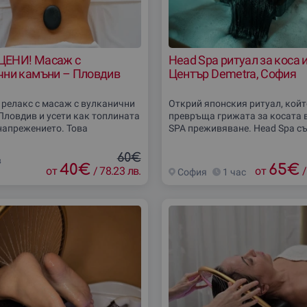
ЕНИ! Масаж с
Head Spa ритуал за коса 
чни камъни – Пловдив
Център Demetra, София
 релакс с масаж с вулканични
Открий японския ритуал, койт
Пловдив и усети как топлината
превръща грижата за косата 
напрежението. Това
SPA преживяване. Head Spa с
не носи спокойствие, комфорт
дълбока терапия за скалпа, п
а грижа за тялото и сетивата.
на косата и релаксиращ маса
60€
в
чер
цялостно
40
€
65
€
от
/
78.23 лв.
от
/
София
1 час