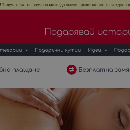
е❓Получателят на ваучера може да смени преживяването си с два кл
Подарявай истор
тегории
Подаръчни кутии
Идеи
Подар
бно плащане
Безплатна замя