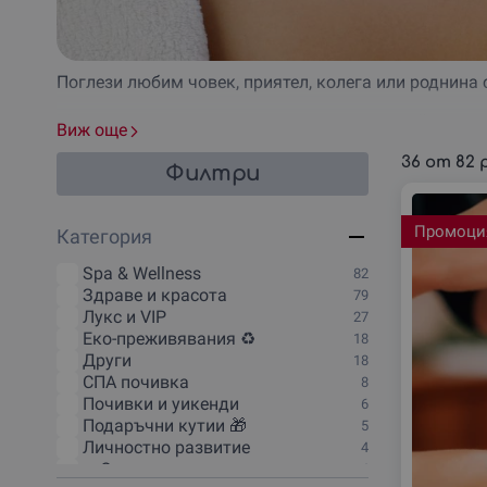
Поглези любим човек, приятел, колега или роднина 
Масажите са страхотна идея за подарък, тъй като т
Виж още
Възползвай се от нашите различни предложения и и
36
от
82
Филтри
Ваучер подарък за нея
Ваучер подарък за него
Промоци
Категория
Ваучер подарък за двойка
Различни масажни пакети и специални ритуали
Spa & Wellness
82
Опция за резервиране в различни точки на Бълга
Здраве и красота
79
Достъп до професионални масажисти
Лукс и VIP
27
Еко-преживявания ♻️
18
Други
18
СПА почивка
8
Почивки и уикенди
6
Подаръчни кутии 🎁
5
Личностно развитие
4
🔥Отстъпки и промоции
4