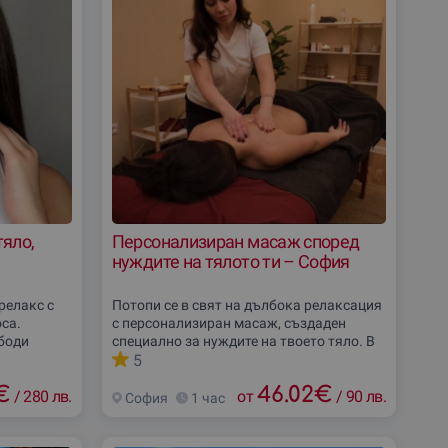
яло,
Персонализиран масаж според
нуждите на тялото ти – София
релакс с
Потопи се в свят на дълбока релаксация
оса.
с персонализиран масаж, създаден
боди
специално за нуждите на твоето тяло. В
гията ти, а
бутикова атмосфера и с професионален
5
 за лице,
подход ще усетиш истинска грижа.
€
46.02
€
/
280 лв.
Поръчай ваучер
от
/
90 лв.
София
1 час