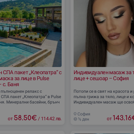
 СПА пакет „Клеопатра“ с
Индивидуален масаж за т
маска за лице в Pulse
лице + сешоар – София
 с. Баня
 пълноценен релакс с
Потопи се в свят на красота и 
 СПА пакет „Клеопатра“ в Pulse
пълна грижа за тяло, лице и к
ня. Минерални басейни, брънч
Индивидуален масаж ще осво
на гледка и разкрасителен
напрежението и ще върне енер
лице с кал или глина се
дълбокомоделиращата терапия
София
58.50
€
143.16
 в едно
от
/
114.42 лв.
шия и деколте ще
от
½ ден