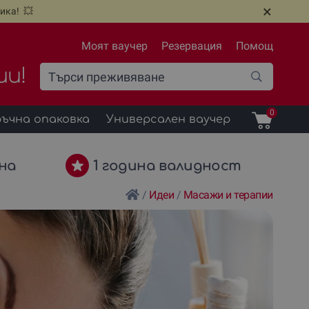
×
ика! 💥
Моят ваучер
Резервация
Помощ
ии!
0
ъчна опаковка
Универсален ваучер
на
1 година валидност
/
Идеи
/
Масажи и терапии