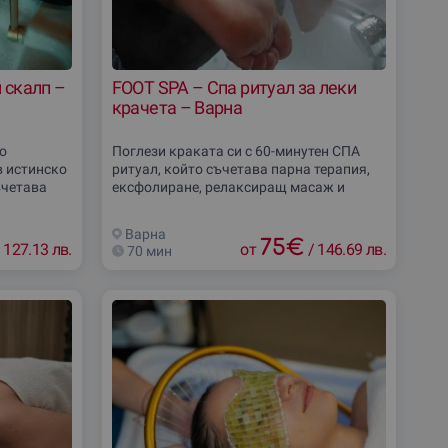
и скалп –
FOOT SPA – Спа ритуал за леки
крачета – Варна
о
Поглези краката си с 60-минутен СПА
в истинско
ритуал, който съчетава парна терапия,
ъчетава
ексфолиране, релаксиращ масаж и
одхранване
дълбока хидратация. Наслади се на
ж за
професионална грижа, която ще ти
Варна
върне усещането за
75
€
127.13 лв.
от
/
146.69 лв.
70 мин