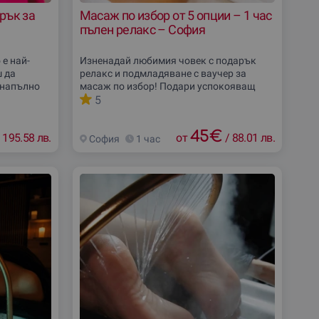
рък за
Масаж по избор от 5 опции – 1 час
пълен релакс – София
 е най-
Изненадай любимия човек с подарък
ш да
релакс и подмладяване с ваучер за
 напълно
масаж по избор! Подари успокояващ
зарадва
масаж, който ще облекчи стреса и ще
5
 да
подмлади сетивата. Независимо дали е
за специален повод
45
€
195.58 лв.
от
/
88.01 лв.
София
1 час