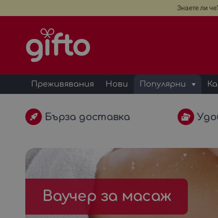
Знаете ли ч
Преживявания
Нови
Популярни
Ка
Бърза доставка
Удо
Ваучер за масаж