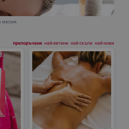
а масаж.
ка.
препоръчани
най-евтини
най-скъпи
най-нови
Подреди
по: