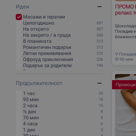
Дегустации и гурме
3
Идеи
ПРОМО 
Кулинарни преживявания
3
релакс 
Идеи за парти
2
Масажи и терапии
Идеи за тиймбилдинг
2
Целогодишно
687
Творчество и изкуство
2
Шоколадов
На открито
507
Спорт и Фитнес
Пловдив е
2
На закрито / в града
340
блаженств
Екстремни преживявания
1
В планината
313
Пилингът,
Курсове и обучения
1
Романтичен подарък
313
релаксира
Онлайн преживявания
1
Летни преживявания
преживява
233
Пловди
комфорт 
Офроуд приключения
90 мин
226
Подарък за родители
190
Във водата
187
Ваучер за почивка
176
Продължителност
Работилници
175
Промоци
Уикенд за двама
166
1 час
33
Спортно и екстремно шофиране
152
90 мин
18
Каране на АТВ / ATV
144
2 часа
15
Необичайни нощувки
142
½ ден
8
Конна езда
137
70 мин
8
Дегустация на вино
132
4 часа
6
Рисуване и вино
130
1 ден
5
Офроуд разходка с джип
124
30 мин
5