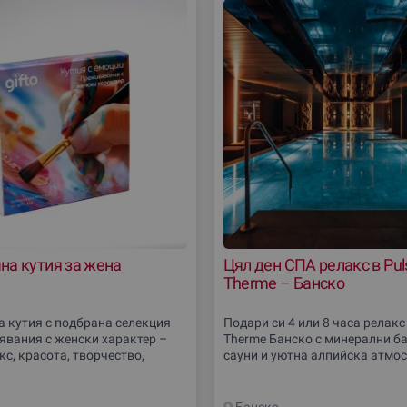
на кутия за жена
Цял ден СПА релакс в Pul
Therme – Банско
 кутия с подбрана селекция
Подари си 4 или 8 часа релакс 
явания с женски характер –
Therme Банско с минерални ба
кс, красота, творчество,
сауни и уютна алпийска атмос
кушения, романтични моменти
СПА преживяване е само за в
емоции. Идеален подарък за
(18+). Включва и бюфет, за да 
то
насладиш на
Банско