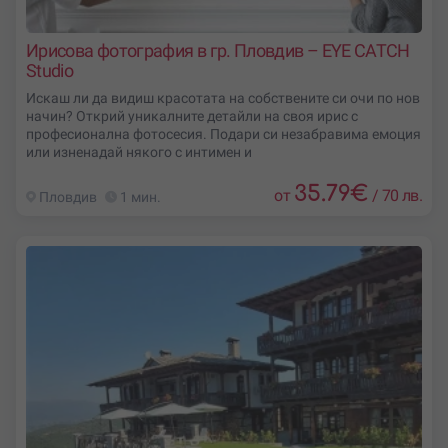
Ирисова фотография в гр. Пловдив – EYE CATCH
Studio
Искаш ли да видиш красотата на собствените си очи по нов
начин? Открий уникалните детайли на своя ирис с
професионална фотосесия. Подари си незабравима емоция
или изненадай някого с интимен и
35.79
€
от
/
70 лв.
Пловдив
1 мин.