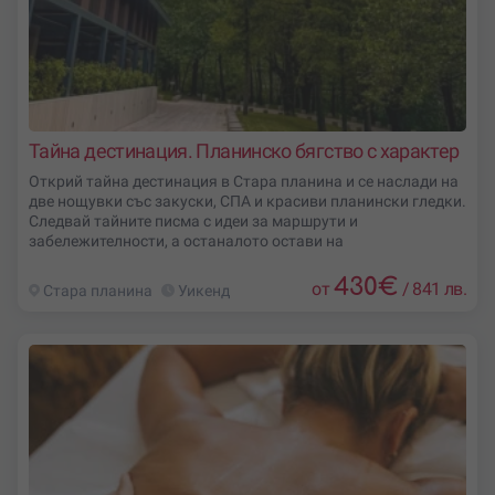
Тайна дестинация. Планинско бягство с характер
Открий тайна дестинация в Стара планина и се наслади на
две нощувки със закуски, СПА и красиви планински гледки.
Следвай тайните писма с идеи за маршрути и
забележителности, а останалото остави на
430
€
от
/
841 лв.
Стара планина
Уикенд