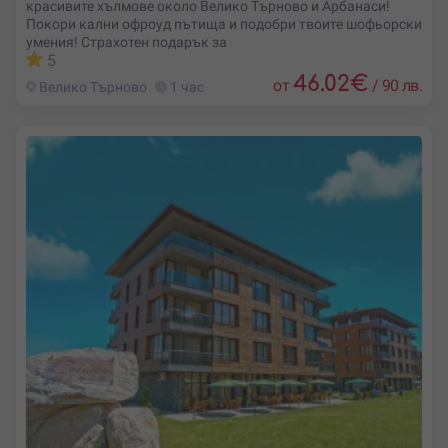
красивите хълмове около Велико Търново и Арбанаси!
Покори кални офроуд пътища и подобри твоите шофьорски
умения! Страхотен подарък за
5
46.02
€
от
/
90 лв.
Велико Търново
1 час