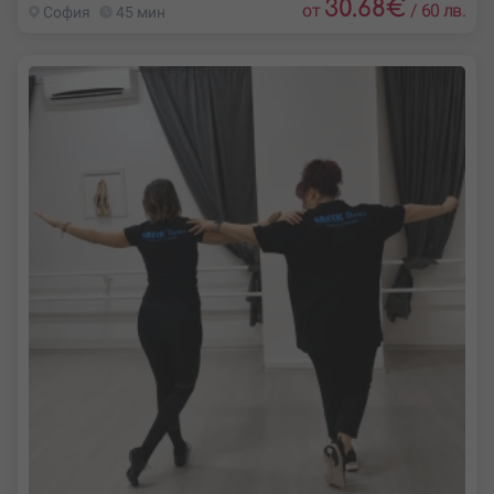
30.68
€
от
/
60 лв.
София
45 мин