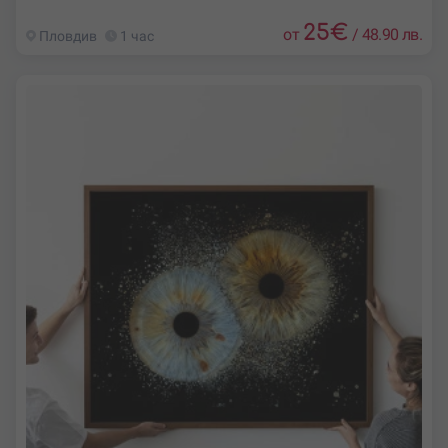
25
€
от
/
48.90 лв.
Пловдив
1 час