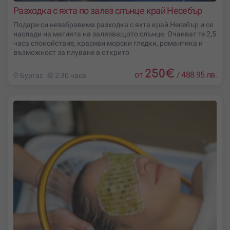
Разходка с яхта по залез слънце край Несебър
Подари си незабравима разходка с яхта край Несебър и се
наслади на магията на залязващото слънце. Очакват те 2,5
часа спокойствие, красиви морски гледки, романтика и
възможност за плуване в открито
250
€
от
/
488.95 лв.
Бургас
2:30 часа