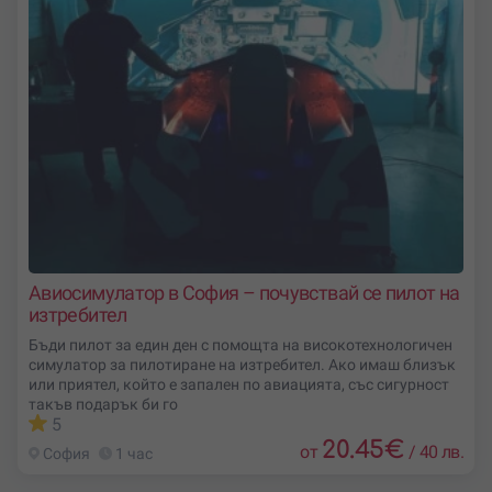
Авиосимулатор в София – почувствай се пилот на
изтребител
Бъди пилот за един ден с помощта на високотехнологичен
симулатор за пилотиране на изтребител. Ако имаш близък
или приятел, който е запален по авиацията, със сигурност
такъв подарък би го
5
20.45
€
от
/
40 лв.
София
1 час