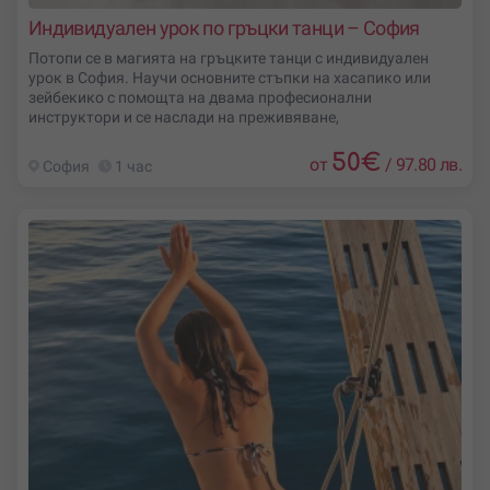
Индивидуален урок по гръцки танци – София
Потопи се в магията на гръцките танци с индивидуален
урок в София. Научи основните стъпки на хасапико или
зейбекико с помощта на двама професионални
инструктори и се наслади на преживяване,
50
€
от
/
97.80 лв.
София
1 час