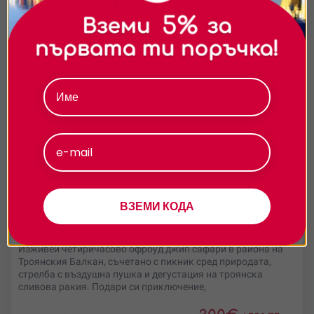
съдържание и реклами. Можете да приемете
всички бисквитки, да откажете всички или да
изберете предпочитания.За повече информация
относно начина, по който обработваме вашите
данни, моля, посетете нашата страница за
поверителност.
Приемам
Персонализиране
ВЗЕМИ КОДА
Офроуд джип сафари + пикник за до 4-ма души в
района на Троянския балкан
Изживей четиричасово офроуд джип сафари в района на
Троянския Балкан, съчетано с пикник сред природата,
стрелба с въздушна пушка и дегустация на троянска
сливова ракия. Подари си приключение,