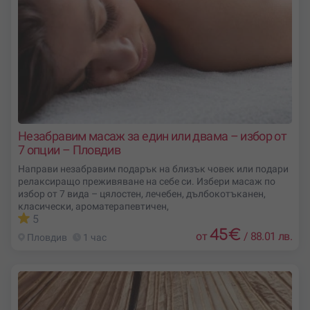
Незабравим масаж за един или двама – избор от
7 опции – Пловдив
Направи незабравим подарък на близък човек или подари
релаксиращо преживяване на себе си. Избери масаж по
избор от 7 вида – цялостен, лечебен, дълбокотъканен,
класически, ароматерапевтичен,
5
45
€
от
/
88.01 лв.
Пловдив
1 час