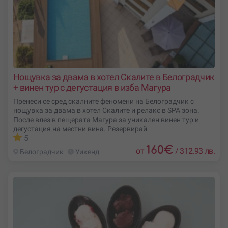
Нощувка за двама в хотел Скалите в Белоградчик
+ винен тур с дегустация в изба Магура
Пренеси се сред скалните феномени на Белоградчик с
нощувка за двама в хотел Скалите и релакс в SPA зона.
После влез в пещерата Магура за уникален винен тур и
дегустация на местни вина. Резервирай
5
160
€
от
/
312.93 лв.
Белоградчик
Уикенд