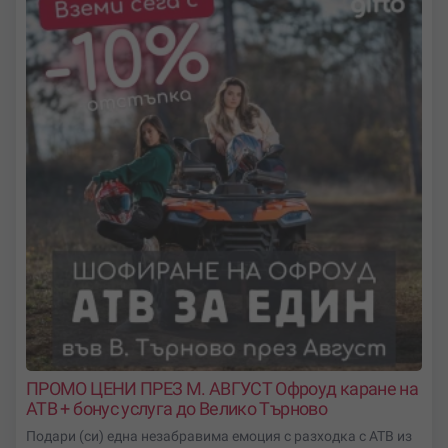
уиски и още много възможности.
Тук ще намериш:
идеи за подарък за юбилей от дъщеря или син
ваучер подаръци за юбилей от половинката
подаръчни ваучери за юбилей от приятели (малки и
големи компании)
ПРОМО ЦЕНИ ПРЕЗ М. АВГУСТ Офроуд каране на
АТВ + бонус услуга до Велико Tърново
Подари (си) една незабравима емоция с разходка с АТВ из