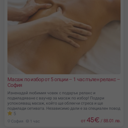
Масаж по избор от 5 опции – 1 час пълен релакс –
София
Изненадай любимия човек с подарък релакс и
подмладяване с ваучер за масаж по избор! Подари
успокояващ масаж, който ще облекчи стреса и ще
подмлади сетивата. Независимо дали е за специален повод
5
45
€
от
/
88.01 лв.
София
1 час