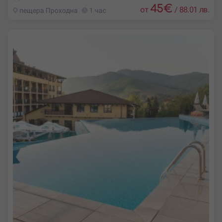
45
€
от
/
88.01 лв.
пещера Проходна
1 час