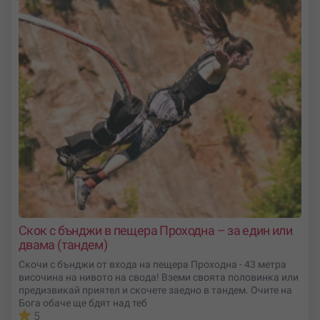
Скок с бънджи в пещера Проходна – за един или
двама (тандем)
Скочи с бънджи от входа на пещера Проходна - 43 метра
височина на нивото на свода! Вземи своята половинка или
предизвикай приятел и скочете заедно в тандем. Очите на
Бога обаче ще бдят над теб
5