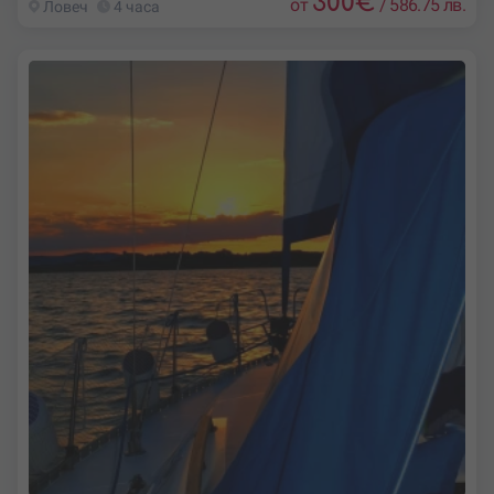
300
€
от
/
586.75 лв.
Ловеч
4 часа