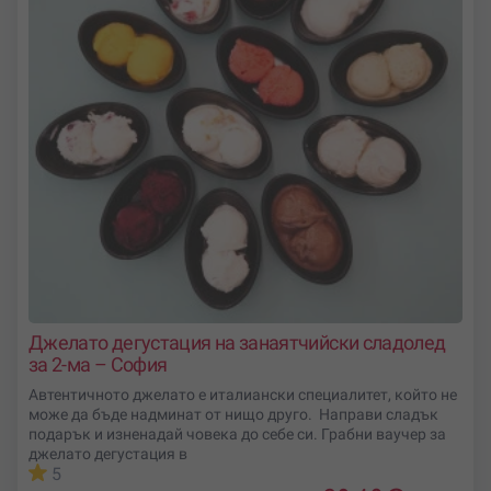
Джелато дегустация на занаятчийски сладолед
за 2-ма – София
Автентичното джелато е италиански специалитет, който не
може да бъде надминат от нищо друго. Направи сладък
подарък и изненадай човека до себе си. Грабни ваучер за
джелато дегустация в
5