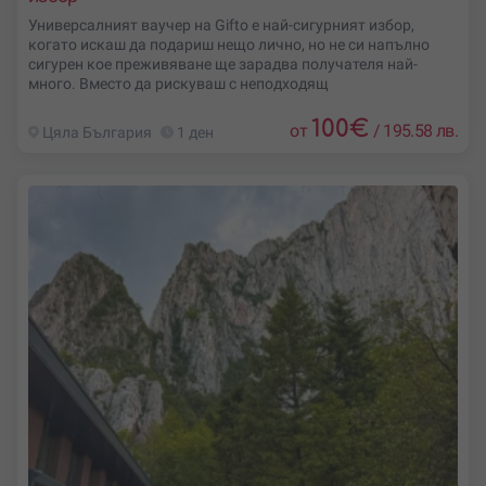
Универсалният ваучер на Gifto е най-сигурният избор,
когато искаш да подариш нещо лично, но не си напълно
сигурен кое преживяване ще зарадва получателя най-
много. Вместо да рискуваш с неподходящ
100
€
от
/
195.58 лв.
Цяла България
1 ден