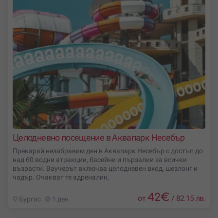
Целодневно посещение в Аквапарк Несебър
Прекарай незабравим ден в Аквапарк Несебър с достъп до
над 60 водни атракции, басейни и пързалки за всички
възрасти. Ваучерът включва целодневен вход, шезлонг и
чадър. Очакват те адреналин,
42
€
от
/
82.15 лв.
Бургас
1 ден