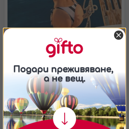
Групова разходка с яхта по залез край Несебър
Наслади се на незабравим круиз с ветроходна яхта по
залез край Несебър! Очакват те 2,5 часа красиви гледки,
морски бриз и възможност за плуване в открито море.
Запази своето място и изживей една
Съгласие
Подробности
Относно
35
€
от
/
68.45 лв.
Бургас
2:30 часа
Ние използваме бисквитки. Използваме
бисквитки и подобни технологии, за да осигурим
работата на уебсайта, да подобрим
изживяването ви, да анализираме използването
на сайта и да ви показваме персонализирано