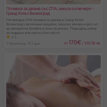
Почивка за двама със СПА, закуска и вечеря –
Гранд Хотел Велинград
Петзвездна СПА почивка за двама в Гранд Хотел
Велинград с включени нощувка, закуска, вечеря и достъп
до минерални басейни и зони за релакс. Подходящ избор
за подарък или кратко бягство от
4.5
170
€
от
/
332.50 лв.
Велинград
2 дни