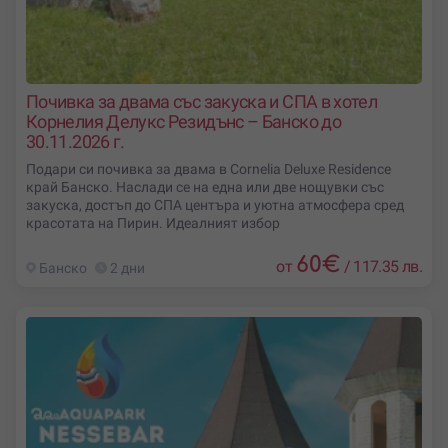
Почивка за двама със закуска и СПА в хотел
Корнелия Делукс Резидънс – Банско до
30.11.2026 г.
Подари си почивка за двама в Cornelia Deluxe Residence
край Банско. Наслади се на една или две нощувки със
закуска, достъп до СПА центъра и уютна атмосфера сред
красотата на Пирин. Идеалният избор
60
€
от
/
117.35 лв.
Банско
2 дни