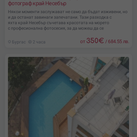
фотограф край Несебър
Някои моменти заслужават не само да бъдат изживени, но
и да останат завинаги запечатани. Тази разходка с
яхта край Несебър съчетава красотата на морето
с професионална фотосесия, за да можеш да се
350
€
от
/
684.55 лв.
Бургас
2 часа