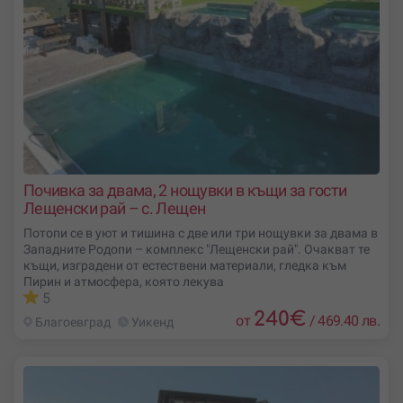
Почивка за двама, 2 нощувки в къщи за гости
Лещенски рай – с. Лещен
Потопи се в уют и тишина с две или три нощувки за двама в
Западните Родопи – комплекс "Лещенски рай". Очакват те
къщи, изградени от естествени материали, гледка към
Пирин и атмосфера, която лекува
5
240
€
от
/
469.40 лв.
Благоевград
Уикенд