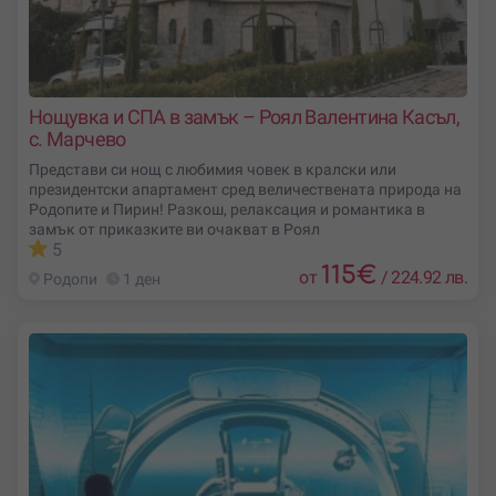
Нощувка и СПА в замък – Роял Валентина Касъл,
с. Марчево
Представи си нощ с любимия човек в кралски или
президентски апартамент сред величествената природа на
Родопите и Пирин! Разкош, релаксация и романтика в
замък от приказките ви очакват в Роял
5
115
€
от
/
224.92 лв.
Родопи
1 ден