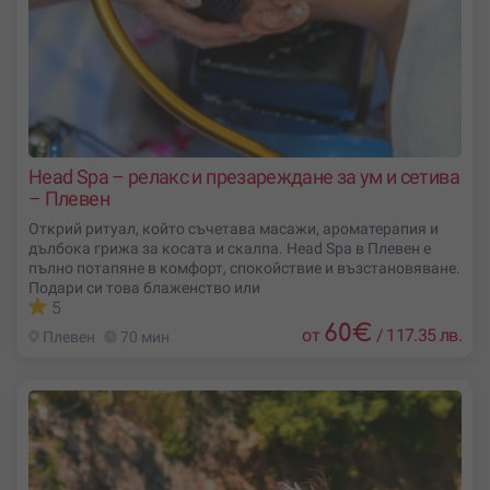
Head Spa – релакс и презареждане за ум и сетива
– Плевен
Открий ритуал, който съчетава масажи, ароматерапия и
дълбока грижа за косата и скалпа. Head Spa в Плевен е
пълно потапяне в комфорт, спокойствие и възстановяване.
Подари си това блаженство или
5
60
€
от
/
117.35 лв.
Плевен
70 мин