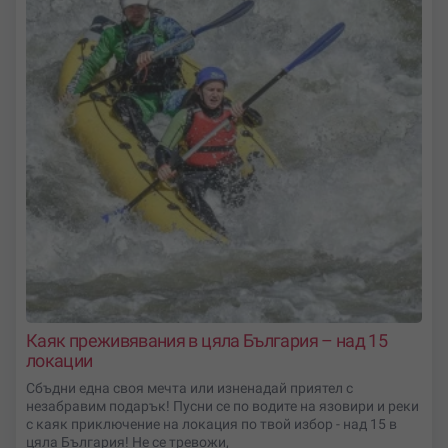
Каяк преживявания в цяла България – над 15
локации
Сбъдни една своя мечта или изненадай приятел с
незабравим подарък! Пусни се по водите на язовири и реки
с каяк приключение на локация по твой избор - над 15 в
цяла България! Не се тревожи,