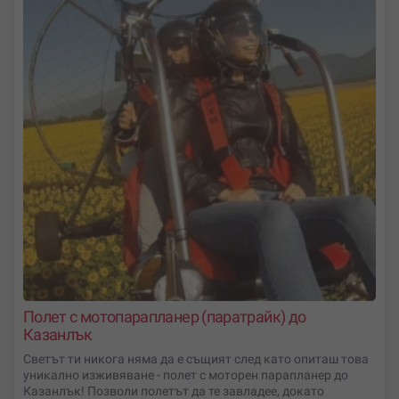
Полет с мотопарапланер (паратрайк) до
Казанлък
Светът ти никога няма да е същият след като опиташ това
уникално изживяване - полет с моторен парапланер до
Казанлък! Позволи полетът да те завладее, докато