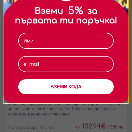
съдържание и реклами. Можете да приемете
всички бисквитки, да откажете всички или да
изберете предпочитания.За повече информация
относно начина, по който обработваме вашите
данни, моля, посетете нашата страница за
поверителност.
Приемам
Персонализиране
Най-забавната фотосесия – Cake Smash and
ВЗЕМИ КОДА
Splash – Стара Загора
Cake Smash and Splash – най-веселата детска фотосесия за
първи рожден ден! Включва, разбира се, торта - за мачкане,
цапане и допълнителна сладост. След това идва ред на
къпане във ваничка с плискане
132.94
€
от
/
260 лв.
Стара Загора
1 час