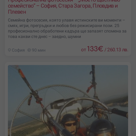
семейство“ – София, Стара Загора, Пловдив и
Плевен
Семейна фотосесия, която улавя истинските ви моменти –
смях, игри, прегръдки и любов без режисирани пози. 25
професионално обработени кадъра ще запазят спомена за
това какви сте днес – заедно, шумни
133
€
от
/
260.13 лв.
София
90 мин