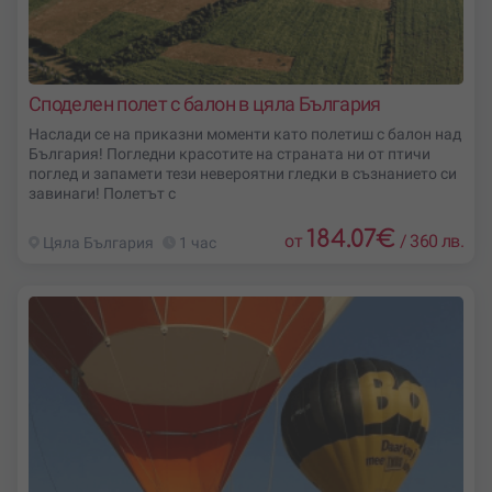
Споделен полет с балон в цяла България
Наслади се на приказни моменти като полетиш с балон над
България! Погледни красотите на страната ни от птичи
поглед и запамети тези невероятни гледки в съзнанието си
завинаги! Полетът с
184.07
€
от
/
360 лв.
Цяла България
1 час