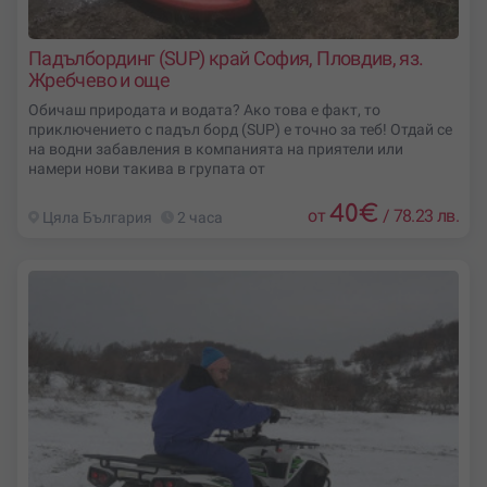
Падълбординг (SUP) край София, Пловдив, яз.
Жребчево и още
Обичаш природата и водата? Ако това е факт, то
приключението с падъл борд (SUP) e точно за теб! Отдай се
на водни забавления в компанията на приятели или
намери нови такива в групата от
40
€
от
/
78.23 лв.
Цяла България
2 часа