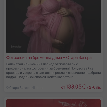
Фотосесия на бременна дама – Стара Загора
Запечатай най-нежния период от живота си с
професионална фотосесия за бременни! Почувствай се
красива и уверена с елегантни рокли и специално подбрани
кадри. Подари си спомен, който ще остане
138.05
€
от
/
270 лв.
Стара Загора
1 час