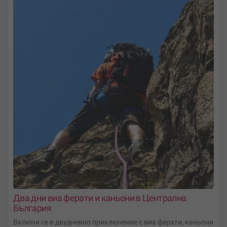
Два дни виа ферати и каньони в Централна
България
Включи се в двудневно приключение с виа ферати, каньони