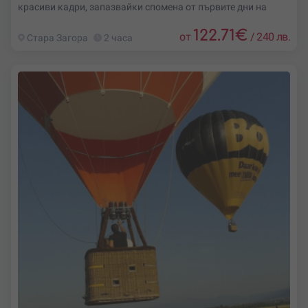
красиви кадри, запазвайки спомена от първите дни на
122.71
€
от
/
240 лв.
Стара Загора
2 часа