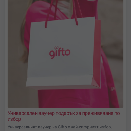
Разгледай нашите предложения и
избери своето
следващо приключение
!
Универсален ваучер подарък за преживяване по
избор
Универсалният ваучер на Gifto е най-сигурният избор,