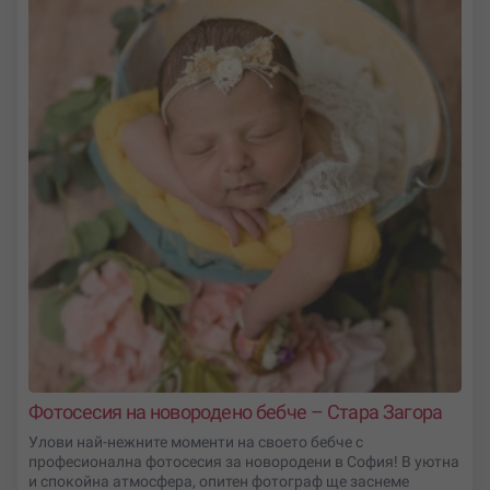
Фотосесия на новородено бебче – Стара Загора
Улови най-нежните моменти на своето бебче с
професионална фотосесия за новородени в София! В уютна
и спокойна атмосфера, опитен фотограф ще заснеме