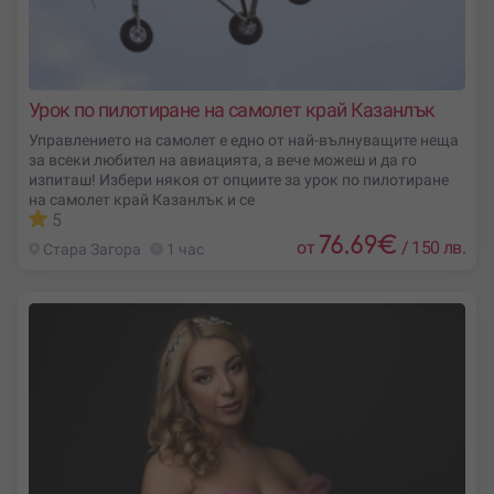
Урок по пилотиране на самолет край Казанлък
Управлението на самолет е едно от най-вълнуващите неща
за всеки любител на авиацията, а вече можеш и да го
изпиташ! Избери някоя от опциите за урок по пилотиране
на самолет край Казанлък и се
5
76.69
€
от
/
150 лв.
Стара Загора
1 час