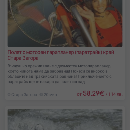
Полет с моторен парапланер (паратрайк) край
Стара Загора
Въздушно преживяване с двуместен мотопарапланер,
което никога няма да забравиш! Понеси се високо в
облаците над Тракийската равнина! Приключението с
паратрайк ще те накара да полетиш над
58.29
€
от
/
114 лв.
Стара Загора
20 мин