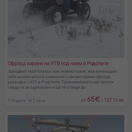
Офроуд каране на АТВ под наем в Родопите
Зарадвай твой близък или любим човек, или изненадай
себе си или цялата компания с неповторима офроуд
разходка с ATV в Родопите. Преживяването ще засити
глада ти за адреналин и ще те отведе до
65
€
от
/
127.13 лв.
Родопи
2 часа