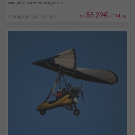
емоциите ти се зареждат на
58.29
€
от
/
114 лв.
Стара Загора
1 час