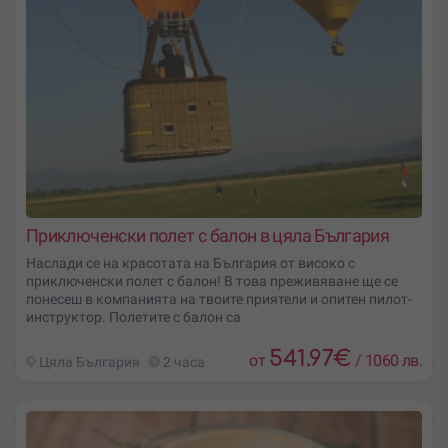
Приключенски полет с балон в цяла България
Наслади се на красотата на България от високо с
приключенски полет с балон! В това преживяване ще се
понесеш в компанията на твоите приятели и опитен пилот-
инструктор. Полетите с балон са
541.97
€
от
/
1060 лв.
Цяла България
2 часа