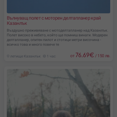
Вълнуващ полет с моторен делтапланер край
Казанлък
Въздушно преживяване с мотоделтапланер над Казанлък.
Полет високо в небето, който ще помниш винаги. Модерен
делтапланер, опитен пилот и стотици метри височина -
всичко това и много повече те
76.69
€
от
/
150 лв.
летище Казанлък
1 час