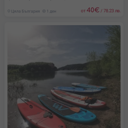
40
€
от
/
78.23 лв.
Цяла България
1 ден