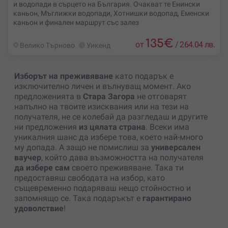
и водопади в сърцето на България. Очакват те Енински
каньон, Мъглижки водопади, Хотнишки водопад, Еменски
каньон и финален маршрут със залез
135
€
от
/
264.04 лв.
Велико Търново
Уикенд
Изборът на преживяване
като подарък е
изключително личен и вълнуващ момент. Ако
предложенията в
Стара Загора
не отговарят
напълно на твоите изисквания или на тези на
получателя, не се колебай да разгледаш и другите
ни предложения
из цялата страна
. Всеки има
уникалния шанс да избере това, което най-много
му допада. А защо не помислиш за
универсален
ваучер
, който дава възможността на получателя
да избере сам
своето преживяване. Така ти
предоставяш свободата на избор, като
същевременно подаряваш нещо стойностно и
запомнящо се. Така подаръкът е
гарантирано
удоволствие
!