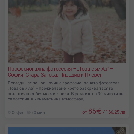
Професионална фотосесия – „Това съм Аз“ –
София, Стара Загора, Пловдив и Плевен
Погледни се по нов начин с професионалната фотосесия
„Това съм Аз“ – преживяване, което разкрива твоята
автентичност без маски и роли. В рамките на 90 минути ще
се потопиш в кинематична атмосфера,
85
€
от
/
166.25 лв.
София
90 мин