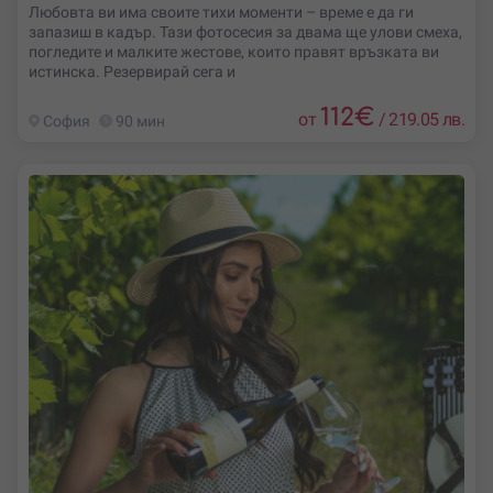
Любовта ви има своите тихи моменти – време е да ги
запазиш в кадър. Тази фотосесия за двама ще улови смеха,
погледите и малките жестове, които правят връзката ви
истинска. Резервирай сега и
112
€
от
/
219.05 лв.
София
90 мин