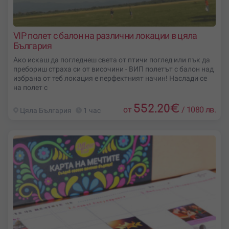
VIP полет с балон на различни локации в цяла
България
Ако искаш да погледнеш света от птичи поглед или пък да
пребориш страха си от височини - ВИП полетът с балон над
избрана от теб локация е перфектният начин! Наслади се
на полет с
552.20
€
от
/
1080 лв.
Цяла България
1 час