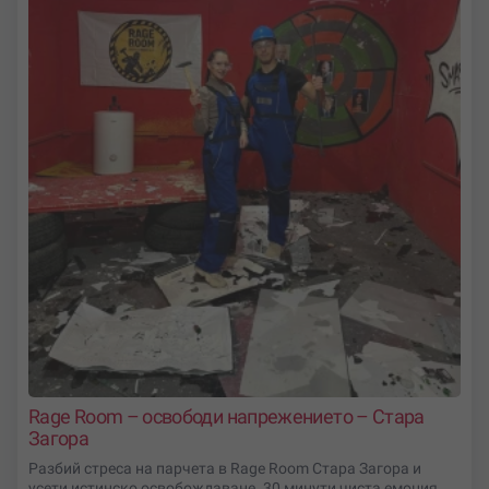
Rage Room – освободи напрежението – Стара
Загора
Разбий стреса на парчета в Rage Room Стара Загора и
усети истинско освобождаване. 30 минути чиста емоция,