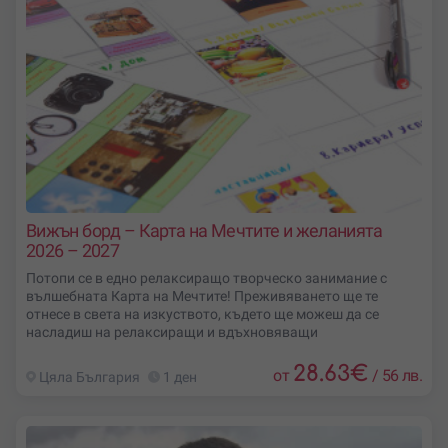
Вижън борд – Карта на Мечтите и желанията
2026 – 2027
Потопи се в едно релаксиращо творческо занимание с
вълшебната Карта на Мечтите! Преживяването ще те
отнесе в света на изкуството, където ще можеш да се
насладиш на релаксиращи и вдъхновяващи
28.63
€
от
/
56 лв.
Цяла България
1 ден