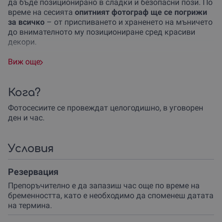
да бъде позиционирано в сладки и безопасни пози. По
време на сесията
опитният фотограф ще се погрижи
за всичко
– от приспиването и храненето на мъничето
до внимателното му позициониране сред красиви
декори.
Фотосесията протича в
спокойна и уютна атмосфера
Виж още
и продължава около 2-3 часа, за да има време за
почивки, хранене и успокояване на бебето. В студиото
ще намериш
всичко необходимо
– от меки одеяла и
Кога?
нежни плетени кошници до специални аксесоари като
Фотосесиите се провеждат целогодишно, в уговорен
ленти за глава и сладки костюмчета, които придават
ден и час.
завършеност на кадрите. Родителите и други членове
на семейството също могат да се включат в снимките
(срещу предварителна уговорка и доплащане), за да
Условия
създадат спомен заедно със своето мъниче.
Важно е да имаш пред вид следните препоръки
:
Резервация
За да протече всичко гладко, препоръчително е
Препоръчително е да запазиш час още по време на
бебчето да бъде будно и гладно преди
бременността, като е необходимо да споменеш датата
фотосесията. Така, когато го нахраниш точно преди
на термина.
пристигането в студиото (или по време на