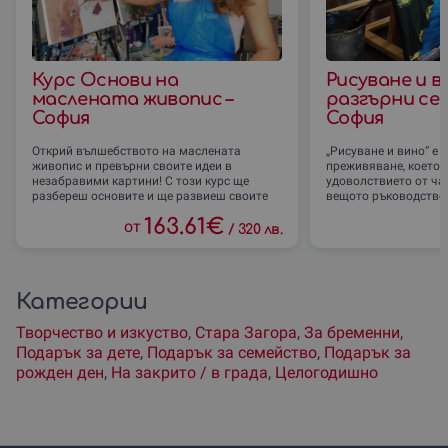
Курс Основи на
Рисуване и в
маслената живопис –
разгърни се
София
София
Открий вълшебството на маслената
„Рисуване и вино“ е 
живопис и превърни своите идеи в
преживяване, което 
незабравими картини! С този курс ще
удоволствието от ча
разбереш основите и ще развиеш своите
вещото ръководство
умения
163.61
€
от
/
320 лв.
Категории
Творчество и изкуство
,
Стара Загора
,
За бременни
,
Подарък за дете
,
Подарък за семейство
,
Подарък за
рожден ден
,
На закрито / в града
,
Целогодишно