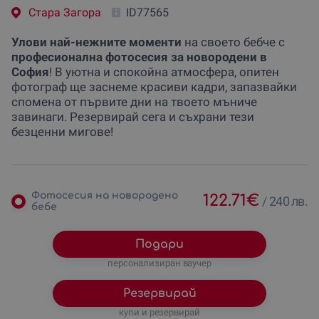
Стара Загора
ID77565
Улови най-нежните моменти
на своето бебче с
професионална фотосесия за новородени в
София
! В уютна и спокойна атмосфера, опитен
фотограф ще заснеме красиви кадри, запазвайки
спомена от първите дни на твоето мъниче
завинаги. Резервирай сега и съхрани тези
безценни мигове!
Фотосесия на новородено
122.71
€
/
240 лв.
бебе
Подари
персонализиран ваучер
Резервирай
купи и резервирай