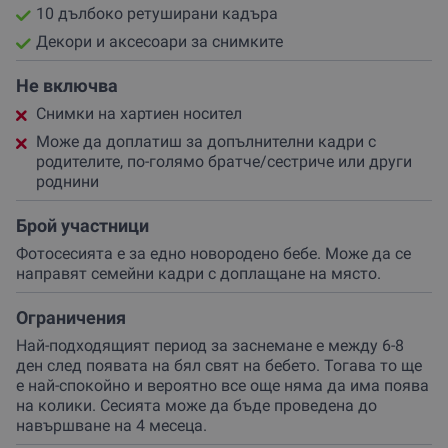
10 дълбоко ретуширани кадъра
ще направи сесията по-бърза и комфортна както за
бебето, така и за теб!
Декори и аксесоари за снимките
Ако очакваш бебче или търсиш
специален подарък за
Не включва
нови родители
, тази фотосесия е
перфектният избор
.
Резервирай своя час още по време на бременността,
Снимки на хартиен носител
за да е сигурно, че ще уловиш тези безценни мигове,
Може да доплатиш за допълнителни кадри с
преди да са отлетели.
родителите, по-голямо братче/сестриче или други
роднини
Брой участници
Фотосесията е за едно новородено бебе. Може да се
направят семейни кадри с доплащане на място.
Ограничения
Най-подходящият период за заснемане е между 6-8
ден след появата на бял свят на бебето. Тогава то ще
е най-спокойно и вероятно все още няма да има поява
на колики. Сесията може да бъде проведена до
навършване на 4 месеца.