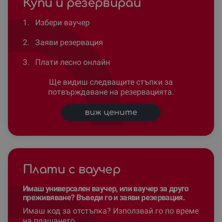
Купи и резервирай
1.
Избери ваучер
2.
Заяви резервация
3.
Плати лесно онлайн
Ще видиш следващите стъпки за
потвърждаване на резервацията.
виж цените
Плати с ваучер
Имаш универсален ваучер, или ваучер за друго
преживяване? Въведи го и заяви резервация.
Имаш код за отстъпка? Използвай го по време
на плащането.