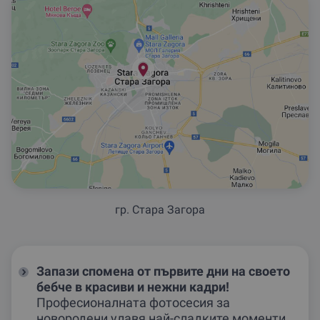
гр. Стара Загора
Запази спомена от първите дни на своето
бебче в красиви и нежни кадри!
Професионалната фотосесия за
новородени улавя най-сладките моменти.