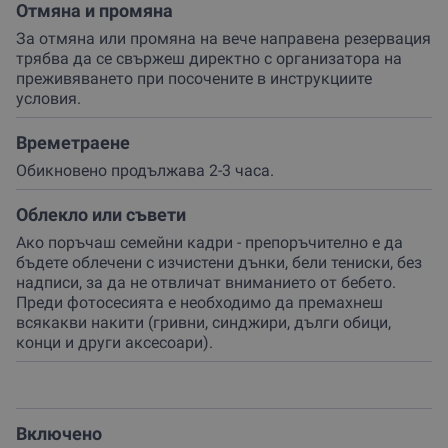
пътуването), то ще спи дълбоко, което ще позволи
Отмяна и промяна
заснемането на красиви и спокойни кадри. Особено
За отмяна или промяна на вече направена резервация
важно е при кърмените бебета храненето да
трябва да се свържеш директно с организатора на
продължи поне 30-40 минути, за да се осигури
преживяването при посочените в инструкциите
пълноценен сън.
условия.
За по-добра адаптация към сесията,
препоръчително е бебето да бъде оставяно по
Времетраене
памперс по 15-20 минути няколко пъти дневно, за
да свикне с допира и температурата на околната
Обикновено продължава 2-3 часа.
среда. Температурата в помещението също е важна
– поддържай я до 21 градуса, за да му е
Облекло или съвети
комфортно. Още в първите дни след раждането е
Ако поръчаш семейни кадри - препоръчително е да
добре бебето да бъде поставяно по коремче и
бъдете облечени с изчистени дънки, бели тениски, без
настрани – това са основните пози за фотосесията
надписи, за да не отвличат вниманието от бебето.
и предварителното привикване ще допринесе за по-
Преди фотосесията е необходимо да премахнеш
лесното му позициониране.
всякакви накити (гривни, синджири, дълги обици,
При будно или спящо състояние бебето трябва да
конци и други аксесоари).
бъде оставяно по гръб, с прибрани към коремчето
крачета и сгънати ръчички към гърдите, в поза,
наподобяваща ембрионалната. Това му помага да
се чувства сигурно и спокойно.
ВАЖНО:
Задължително е да носиш шише с кърма
Включено
или адаптирано мляко за поне две хранения. Това