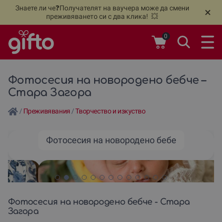
Знаете ли че❓Получателят на ваучера може да смени
🆕
Н
×
преживяването си с два клика! 💥
0
Фотосесия на новородено бебче –
Стара Загора
/
Преживявания
/
Творчество и изкуство
Фотосесия на новородено бебе
Фотосесия на новородено бебче - Стара
Загора