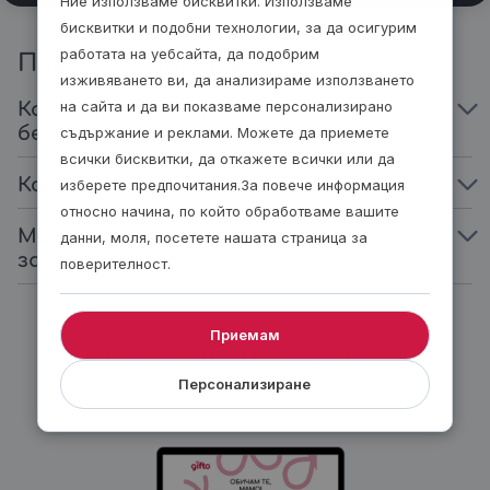
Ние използваме бисквитки. Използваме
бисквитки и подобни технологии, за да осигурим
работата на уебсайта, да подобрим
Повече информация
изживяването ви, да анализираме използването
на сайта и да ви показваме персонализирано
Какви дрешки и аксесоари да нося за
бебето?
съдържание и реклами. Можете да приемете
всички бисквитки, да откажете всички или да
Кога ще получа готовите снимки?
изберете предпочитания.За повече информация
относно начина, по който обработваме вашите
Мога ли да участвам в снимките
данни, моля, посетете нашата страница за
заедно с бебето?
поверителност.
Приемам
Подарявай модерно
Персонализиране