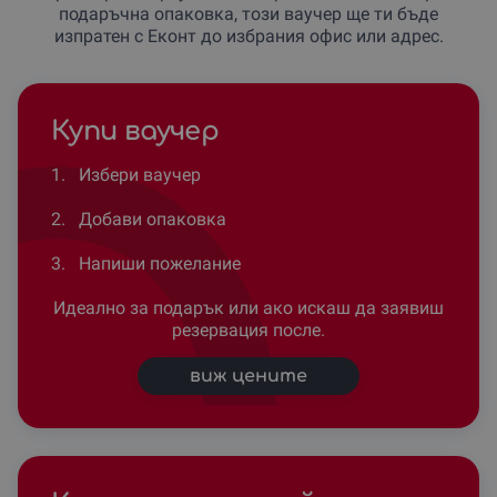
подаръчна опаковка, този ваучер ще ти бъде
изпратен с Еконт до избрания офис или адрес.
Купи ваучер
1.
Избери ваучер
2.
Добави опаковка
3.
Напиши пожелание
Идеално за подарък или ако искаш да заявиш
резервация после.
виж цените