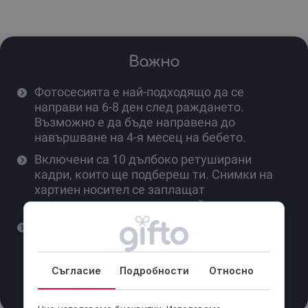
Важно
Фотосесията е най-подходящо да се
направи на 6-8 ден след раждането.
Възможно е да бъде направена до
навършване на 4-я месец на бебето.
Включени са 10 дълбоко ретуширани
кадри, които ще подбереш ти. Снимки на
хартиен носител се заплащат
допълнително, както и семейни кадри.
Задължително е да носиш ШИШЕ с
адаптирано мляко или кърма за 2
хранения на бебчето. По този начин
Съгласие
Подробности
Относно
сесията преминава доста по-бързо и
спокойно.