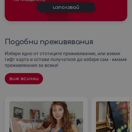
използвай
Подобни преживявания
Избери едно от стотиците преживявания, или вземи
гифт карта и остави получателя да избере сам - имаме
преживявания за всеки!
виж всички