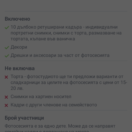
Включено
10 дълбоко ретуширани кадъра - индивидуални
портретни снимки, снимки с торта, размазване на
тортата, къпане във ваничка
Декори
Дрешки и аксесоари за част от фотосесията
Не включва
Торта - фотостудиото ще ти предложи варианти от
сладкарници за целите на фотосесията с цени от 15-
20 лв.
Снимки на хартиен носител
Кадри с други членове на семейството
Брой участници
Фотосесията е за едно дете. Може да се направят
семейни кадри с доплащане на място.