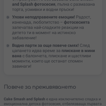
and Splash фотосесия
, пълна с размазана
торта, усмивки и водни пръски!
Улови неподправените емоции!
Радост,
изненада, любопитство –
фотосесията
запечатва най-сладките реакции на
детето ти в момент на истинско
забавление!
Водно парти за още повече смях!
След
цапането идва време за
плискане в мини
вана
с балончета, плискане и щастливи
моменти, които ще останат спомен
завинаги!
Повече за преживяването
Cake Smash and Splash
е една изключително сладка и
емоционална детска фотосесия, отбелязваща първата