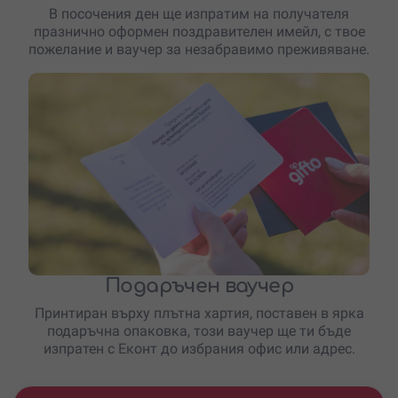
В посочения ден ще изпратим на получателя
празнично оформен поздравителен имейл, с твое
пожелание и ваучер за незабравимо преживяване.
Подаръчен ваучер
Принтиран върху плътна хартия, поставен в ярка
подаръчна опаковка, този ваучер ще ти бъде
изпратен с Еконт до избрания офис или адрес.