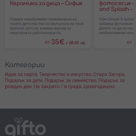
Керамика за деца – София
фотосесия –
and Splash –
Подари незабравимо преживяване на
Cake Smash & Splash 
твоето дете или пък на малчугана на твой
забавна фотосесия з
приятел, като му вземеш ваучер за
Детето ти ще се насл
творческата работилница по
необикновения начин
35
€
от
от
/
68.45 лв.
Категории
Идеи за парти
,
Творчество и изкуство
,
Стара Загора
,
Подарък за дете
,
Подарък за семейство
,
Подарък за
рожден ден
,
На закрито / в града
,
Целогодишно