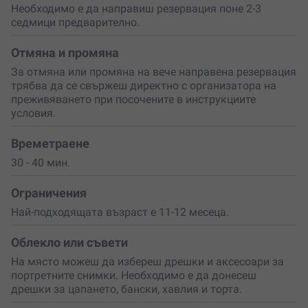
След сесията ще получиш линк с
всички сполучливи
Необходимо е да направиш резервация поне 2-3
кадри
с воден знак, от които да избереш кои да бъдат
седмици предварително.
обработени. Финалните снимки ще бъдат готови до 35
дни след избора ти.
Отмяна и промяна
За отмяна или промяна на вече направена резервация
Подари на своето дете
първата му забавна фотосесия
трябва да се свържеш директно с организатора на
или
изненадай
семейство с малко бебче с
ваучер за
преживяването при посочените в инструкциите
незабравимо преживяване
!
условия.
Времетраене
30 - 40 мин.
Ограничения
Най-подходящата възраст е 11-12 месеца.
Облекло или съвети
На място можеш да избереш дрешки и аксесоари за
портретните снимки. Необходимо е да донесеш
дрешки за цапането, бански, хавлия и торта.