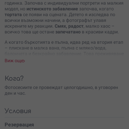
годинка. Започва с индивидуални портрети на малкия
модел, но
истинското забавление
започва, когато
тортата
се появи на сцената. Детето я изследва по
всички възможни начини, а фотографът улавя
искрените му реакции.
Смях, радост
, малко хаос –
всичко това ще остане
запечатано
в красиви кадри.
А когато бъркотията е пълна, идва ред на втория етап
– плискане в малка вана, пълна с мляко/вода,
балончета и безкрайно забавление. Това преживяване
е идеално
за първи рожден ден
и ще създаде
Виж още
спомени, които ще те разсмиват
години наред!
Фотосесията се провежда в специално подготвено
Кога?
студио, а ти можеш да
избереш декор
от наличните
варианти или да заявиш
персонализиран
.
Фотосесиите се провеждат целогодишно, в уговорен
Организаторът разполага с облекло и аксесоари за
ден и час.
детето, но за частта с тортата е добре да донесеш
стари дрешки, които няма да се използват отново.
Родителите също могат да участват в кадрите като
Условия
допълнителна услуга, като семейните снимки се
правят на отделен декор.
Резервация