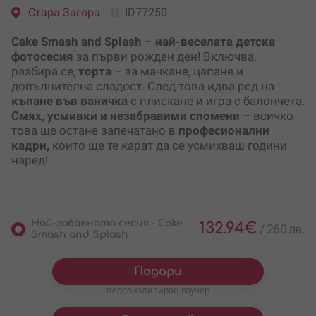
Стара Загора
ID77250
Cake Smash and Splash
–
най-веселата детска
фотосесия
за първи рожден ден! Включва,
разбира се,
торта
– за мачкане, цапане и
допълнителна сладост. След това идва ред на
къпане във ваничка
с плискане и игра с балончета.
Смях, усмивки и незабравими спомени
– всичко
това ще остане запечатано в
професионални
кадри,
които ще те карат да се усмихваш години
наред!
Най-забавната сесия - Cake
132.94
€
/
260 лв.
Smash and Splash
Подари
персонализиран ваучер