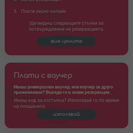
3.
Плати лесно онлайн
Ще видиш следващите стъпки за
потвърждаване на резервацията.
виж цените
Плати с ваучер
Имаш универсален ваучер, или ваучер за друго
преживяване? Въведи го и заяви резервация.
Имаш код за отстъпка? Използвай го по време
на плащането.
използвай