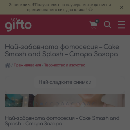
Знаете ли че❓Получателят на ваучера може да смени
🆕
Н
×
преживяването си с два клика! 💥
0
Най-забавната фотосесия – Cake
Smash and Splash – Стара Загора
/
Преживявания
/
Творчество и изкуство
Най-сладките снимки
Най-забавната фотосесия - Cake Smash and
Splash - Стара Загора