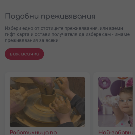
Подобни преживявания
Избери едно от стотиците преживявания, или вземи
гифт карта и остави получателя да избере сам - имаме
преживявания за всеки!
виж всички
Работилница по
Най-забавн