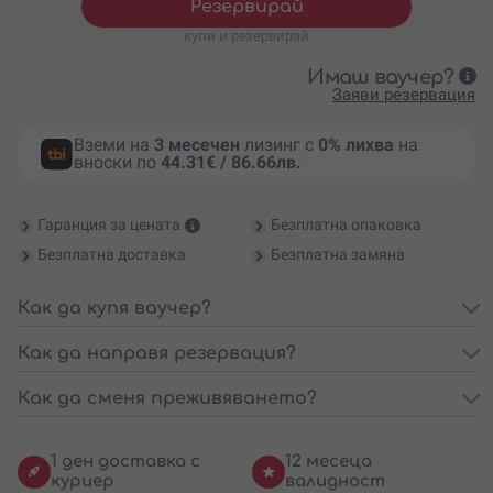
Резервирай
купи и резервирай
Имаш ваучер?
Заяви резервация
Вземи на
3 месечен
лизинг с
0% лихва
на
вноски по
44.31€ / 86.66лв.
Гаранция за цената
Безплатна опаковка
Безплатна доставка
Безплатна замяна
Как да купя ваучер?
Как да направя резервация?
Как да сменя преживяването?
1 ден доставка с
12 месеца
куриер
валидност