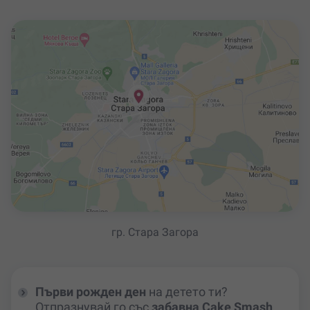
гр. Стара Загора
Първи рожден ден
на детето ти?
Отпразнувай го със
забавна Cake Smash