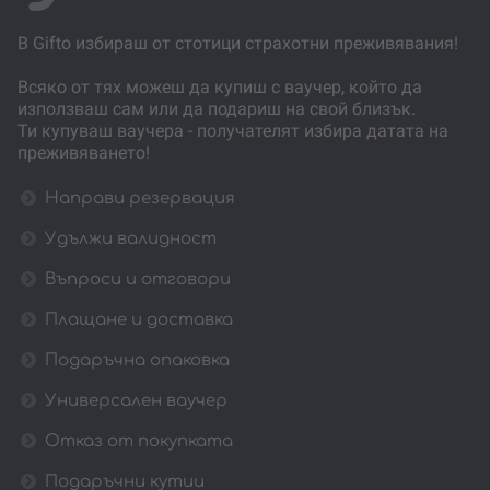
В Gifto избираш от стотици страхотни преживявания!
Всяко от тях можеш да купиш с ваучер, който да
използваш сам или да подариш на свой близък.
Ти купуваш ваучера - получателят избира датата на
преживяването!
Направи резервация
Удължи валидност
Въпроси и отговори
Плащане и доставка
Подаръчна опаковка
Универсален ваучер
Отказ от покупката
Подаръчни кутии