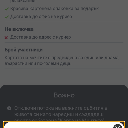
релаксация.
Красива картонена опаковка за подарък
Доставка до офис на куриер
Не включва
Доставка до адрес с куриер
Брой участници
Картата на мечтите е предвидена за един или двама,
възрастни или по-големи деца.
Важно
Отключи потока на важните събития в
живота си като наредиш и създадеш
своята собствена "Карта на Мечтите".