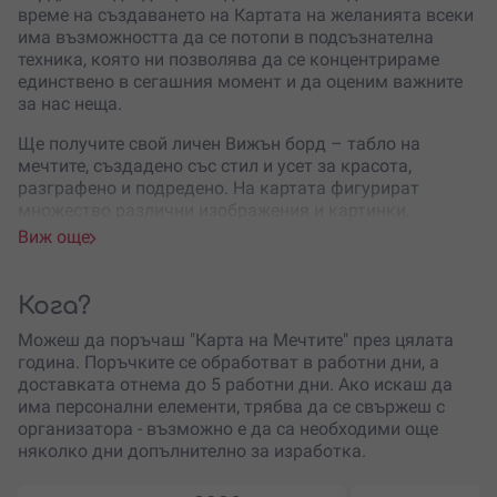
време на създаването на Картата на желанията всеки
има възможността да се потопи в подсъзнателна
техника, която ни позволява да се концентрираме
единствено в сегашния момент и да оценим важните
за нас неща.
Ще получите свой личен Вижън борд – табло на
мечтите, създадено със стил и усет за красота,
разграфено и подредено. На картата фигурират
множество различни изображения и картинки,
символизиращи желания, мечти и пътувания. В
Виж още
комплекта за Vision board можеш да откриеш
материални, нематериални, езотерични, стандартни и
нестандартни мечти. Всяка карта може да бъде
Кога?
персонализирана спрямо получателя.
Можеш да поръчаш "Карта на Мечтите" през цялата
Всеки комплект включва:
година. Поръчките се обработват в работни дни, а
доставката отнема до 5 работни дни. Ако искаш да
Красиво разграфена карта / vision board
има персонални елементи, трябва да се свържеш с
Картини, изобразяващи мечти, желания и цели
организатора - възможно е да са необходими още
Готови афермации, с опция за персонализиране
няколко дни допълнително за изработка.
Подробно описание
Списък с подходящи дати за подреждане на