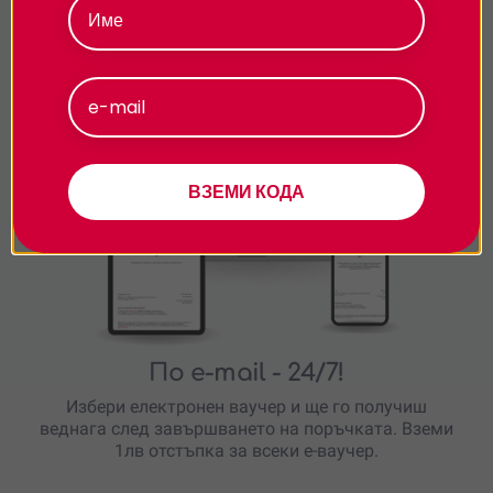
поверителност.
Подарявай модерно
Приемам
Персонализиране
ВЗЕМИ КОДА
По e-mail
- 24/7!
Избери електронен ваучер и ще го получиш
веднага след завършването на поръчката. Вземи
1лв отстъпка за всеки е-ваучер.