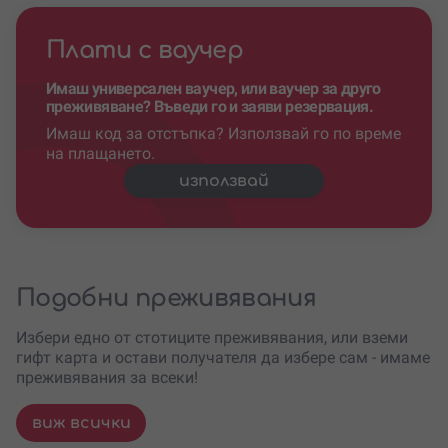
Плати с ваучер
Имаш универсален ваучер, или ваучер за друго
преживяване? Въведи го и заяви резервация.
Имаш код за отстъпка? Използвай го по време
на плащането.
използвай
Подобни преживявания
Избери едно от стотиците преживявания, или вземи
гифт карта и остави получателя да избере сам - имаме
преживявания за всеки!
виж всички