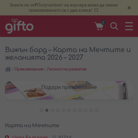
Знаете ли че❓Получателят на ваучера може да смени
🆕
Н
×
преживяването си с два клика! 💥
0
Вижън борд – Карта на Мечтите и
желанията 2026 – 2027
/
Преживявания
/
Личностно развитие
Подари преживяване
Карта на Мечтите
Цяла България
ID714