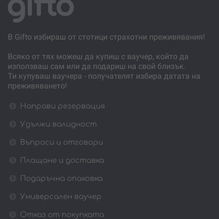
В Gifto избираш от стотици страхотни преживявания!
Всяко от тях можеш да купиш с ваучер, който да
използваш сам или да подариш на свой близък.
Ти купуваш ваучера - получателят избира датата на
преживяването!
Направи резервация
Удължи валидност
Въпроси и отговори
Плащане и доставка
Подаръчна опаковка
Универсален ваучер
Отказ от покупката