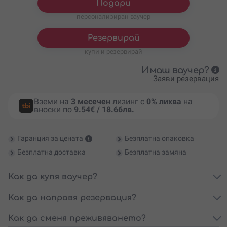
Подари
персонализиран ваучер
Резервирай
купи и резервирай
Имаш ваучер?
Заяви резервация
Вземи на
3 месечен
лизинг с
0% лихва
на
вноски по
9.54€ / 18.66лв.
Гаранция за цената
Безплатна опаковка
Безплатна доставка
Безплатна замяна
Как да купя ваучер?
Как да направя резервация?
Как да сменя преживяването?