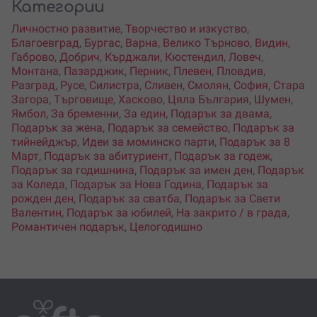
Категории
Личностно развитие
,
Творчество и изкуство
,
Благоевград
,
Бургас
,
Варна
,
Велико Търново
,
Видин
,
Габрово
,
Добрич
,
Кърджали
,
Кюстендил
,
Ловеч
,
Монтана
,
Пазарджик
,
Перник
,
Плевен
,
Пловдив
,
Разград
,
Русе
,
Силистра
,
Сливен
,
Смолян
,
София
,
Стара
Загора
,
Търговище
,
Хасково
,
Цяла България
,
Шумен
,
Ямбол
,
За бременни
,
За един
,
Подарък за двама
,
Подарък за жена
,
Подарък за семейство
,
Подарък за
тийнейджър
,
Идеи за моминско парти
,
Подарък за 8
Март
,
Подарък за абитуриент
,
Подарък за годеж
,
Подарък за годишнина
,
Подарък за имен ден
,
Подарък
за Коледа
,
Подарък за Нова Година
,
Подарък за
рожден ден
,
Подарък за сватба
,
Подарък за Свети
Валентин
,
Подарък за юбилей
,
На закрито / в града
,
Романтичен подарък
,
Целогодишно