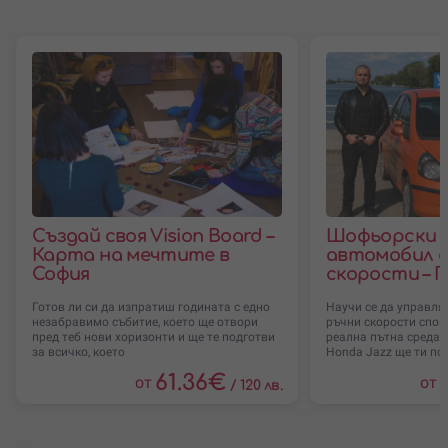
Създай своя Vision Board –
Шофьорски к
Карта на мечтите в
автомобил с
София
скорости – 
Готов ли си да изпратиш годината с едно
Научи се да управл
незабравимо събитие, което ще отвори
ръчни скорости спок
пред теб нови хоризонти и ще те подготви
реална пътна среда. 
за всичко, което
Honda Jazz ще ти по
61.36
€
от
от
/
120 лв.