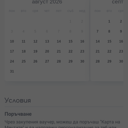
август
2026
септе
картата
Активиращи карти
пон
вто
сря
чет
пет
съб
нед
пон
вто
сря
Червен маркер
1
2
1
2
*Бонуси – Въвеждаща, релаксираща и вдъхновяваща
релаксация.
3
4
5
6
7
8
9
7
8
9
Поглези себе си или подари нещо различно и
10
11
12
13
14
15
16
14
15
16
нестандартно на близък човек или двойка с „Карта на
17
18
19
20
21
22
23
21
22
23
Мечтите“ – сбъдни желания, използвайки принципите
на филма „Тайната“ и Фън Шуй!
24
25
26
27
28
29
30
28
29
30
31
Условия
Поръчване
Чрез закупения ваучер, можеш да поръчаш "Карта на
Мечтите" и да направиш персонализация за теб или