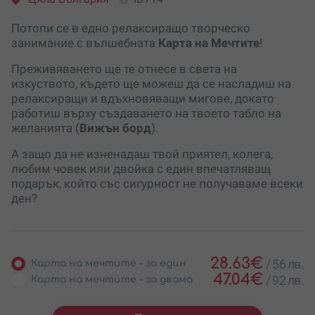
Потопи се в едно релаксиращо творческо
занимание с вълшебната
Карта на Мечтите
!
Преживяването ще те отнесе в света на
изкуството, където ще можеш да се насладиш на
релаксиращи и вдъхновяващи мигове, докато
работиш върху създаването на твоето табло на
желанията (
Вижън борд
).
А защо да не изненадаш твой приятел, колега,
любим човек или двойка с един впечатляващ
подарък, който със сигурност не получаваме всеки
ден?
28.63
€
/
56 лв.
Карта на мечтите - за един
47.04
€
/
92 лв.
Карта на мечтите - за двама