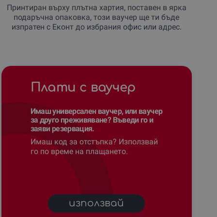
Принтиран върху плътна хартия, поставен в ярка
подаръчна опаковка, този ваучер ще ти бъде
изпратен с Еконт до избрания офис или адрес.
Плати с ваучер
Имаш универсален ваучер, или ваучер
за друго преживяване? Въведи го и
заяви резервация.
Имаш код за отстъпка? Използвай
го по време на плащането.
използвай