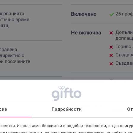
зервацията
Включено
25 про
атъчно време
ята,
Не включва
Допълни
доплащ
Гориво 
правена
Създав
директно с
ри посочените
Създав
Ограничения
Подходящо 
Облекло или
След резе
а.
сие
Подробности
От
препоръки
съвети
получиш п
и позиран
квитки. Използваме бисквитки и подобни технологии, за да осигу
рим изживяването ви, да анализираме използването на сайта и да