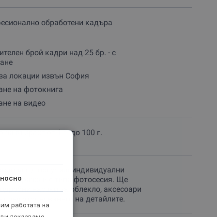
фесионално обработени кадъра
телен брой кадри над 25 бр. - с
ане
за локации извън София
ане на фотокнига
ане на видео
за възраст от 1 г. до 100 г.
рвация ще получиш индивидуални
носно
, съобразени с типа фотосесия. Ще
одробни насоки за облекло, аксесоари
е след уточняването на детайлите.
рим работата на
 ви показваме