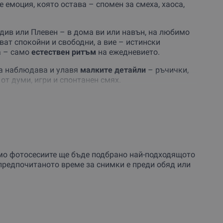
е емоция, която остава – спомен за смеха, хаоса,
див или Плевен – в дома ви или навън, на любимо
ват спокойни и свободни, а вие – истински
а – само
естествен ритъм
на ежедневието.
а наблюдава и улавя
малките детайли
– ръчички,
от думи, игри и спонтанен смях.
бравите за камерата.
ботени кадъра. Имаш възможност да добавиш още
ъздадеш
фото книга или видео заснемане
– за още
 който не се износва. Избери ваучер за това
рямо фотосесиите ще бъде подбрано най-подходящото
аквато е – истинска.
й-предпочитаното време за снимки е преди обяд или