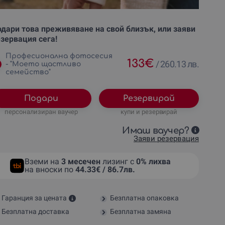
дари това преживяване на свой близък, или заяви
зервация сега!
Професионална фотосесия
133
€
/
260.13 лв.
- "Моето щастливо
семейство"
Подари
Резервирай
персонализиран ваучер
купи и резервирай
Имаш ваучер?
Заяви резервация
Вземи на
3 месечен
лизинг с
0% лихва
на вноски по
44.33€ / 86.7лв.
Гаранция за цената
Безплатна опаковка
Безплатна доставка
Безплатна замяна