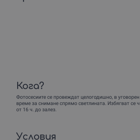
Кога?
Фотосесиите се провеждат целогодишно, в уговорен
време за снимане спрямо светлината. Избягват се ча
от 16 ч. до залез.
Условия