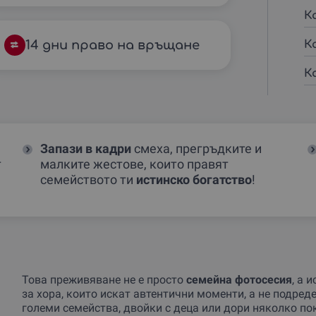
К
14 дни право на връщане
К
К
Запази в кадри
смеха, прегръдките и
т
малките жестове, които правят
семейството ти
истинско богатство
!
Това преживяване не е просто
семейна фотосесия
, а 
за хора, които искат автентични моменти, а не подред
големи семейства, двойки с деца или дори няколко по