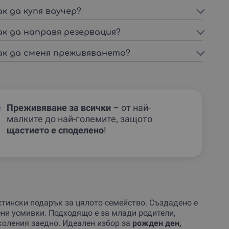
ак да купя ваучер?
ак да направя резервация?
ак да сменя преживяването?
Преживяване за всички
– от най-
малките до най-големите, защото
щастието е споделено
!
истински подарък за цялото семейство. Създадено е
ени усмивки. Подходящо е за млади родители,
коления заедно. Идеален избор за
рожден ден,