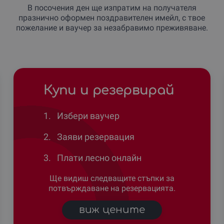
В посочения ден ще изпратим на получателя
празнично оформен поздравителен имейл, с твое
пожелание и ваучер за незабравимо преживяване.
Купи и резервирай
1.
Избери ваучер
2.
Заяви резервация
3.
Плати лесно онлайн
Ще видиш следващите стъпки за
потвърждаване на резервацията.
виж цените