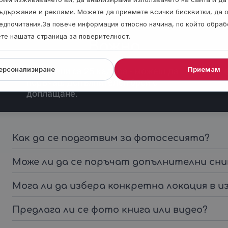
ъдържание и реклами. Можете да приемете всички бисквитки, да 
едпочитания.За повече информация относно начина, по който обра
ете нашата страница за поверителност.
Важно
ерсонализиране
Приемам
Включени са 25 кадъра - можеш да
поръчаш допълнителен брой с
доплащане.
Как да се подготвим за фотосесията?
Може ли да се поръчат допълнителни сн
Мога ли да избера конкретна локация в и
Предлага ли се фото книга или видео?