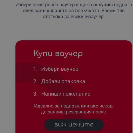
Избери електронен ваучер и ще го получиш веднага
след завършването на поръчката. Вземи 1лв
отстъпка за всеки е-ваучер.
Купи ваучер
1.
Избери ваучер
2.
Добави опаковка
3.
Напиши пожелание
Идеално за подарък или ако искаш
да заявиш резервация после.
виж цените