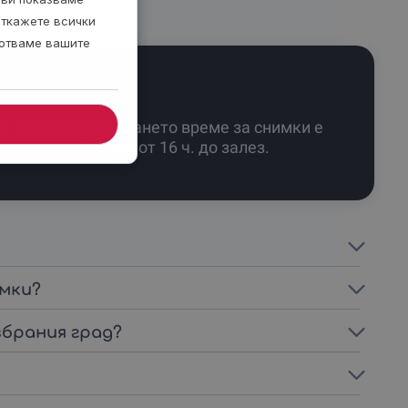
откажете всички
ботваме вашите
Най-предпочитането време за снимки е
преди обяд или от 16 ч. до залез.
имки?
збрания град?