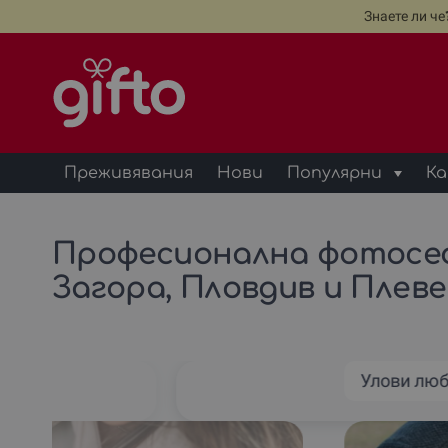
Знаете ли ч
Преживявания
Нови
Популярни
Ка
Професионална фотосес
Загора, Пловдив и Плев
Улови лю