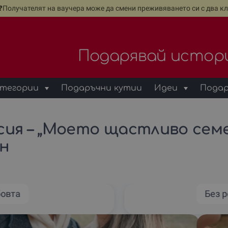
е❓Получателят на ваучера може да смени преживяването си с два кл
Подарявай истор
тегории
Подаръчни кутии
Идеи
Подар
ия – „Моето щастливо семе
ен
бовта
Без 