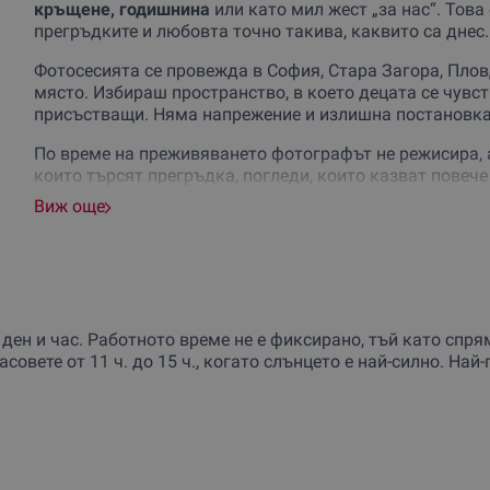
кръщене, годишнина
или като мил жест „за нас“. Това 
прегръдките и любовта точно такива, каквито са днес.
Фотосесията се провежда в София, Стара Загора, Плов
място. Избираш пространство, в което децата се чувст
присъстващи. Няма напрежение и излишна постановк
По време на преживяването фотографът не режисира, 
които търсят прегръдка, погледи, които казват повече 
Продължителността позволява да се отпуснете и да за
Виж още
След фотосесията получаваш 25 професионално обра
снимки срещу допълнително заплащане, както и да с
по-пълноценно изживяване.
Подари си запечатани мигове заедно.
Подари спомен
,
 ден и час. Работното време не е фиксирано, тъй като сп
преживяване и запази семейната ви история такава, к
совете от 11 ч. до 15 ч., когато слънцето е най-силно. На