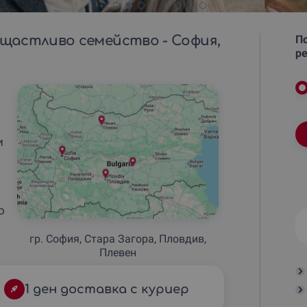
щастливо семейство - София,
По
ре
и
о
гр. София, Стара Загора, Пловдив,
Плевен
1 ден доставка с куриер