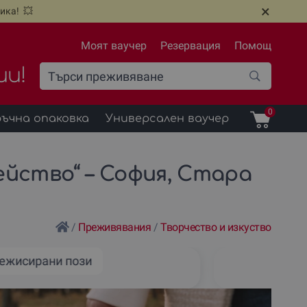
×
ика! 💥
Моят ваучер
Резервация
Помощ
ии!
0
ъчна опаковка
Универсален ваучер
йство“ – София, Стара
/
Преживявания
/
Творчество и изкуство
режисирани пози