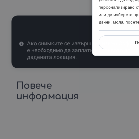
персонализирано с
или да изберете пр
данни, моля, посет
П
Ако снимките се извършват извън София
е необходимо да заплатиш горивото до
дадената локация.
Повече
информация