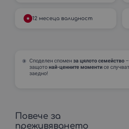
12 месеца валидност
Споделен спомен
за цялото семейство
–
защото
най-ценните моменти
се случва
заедно!
Повече за
преживяването