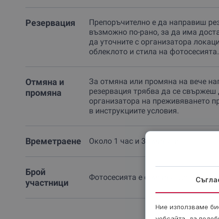
Резервация
Препоръчително е да направиш ре
възможно по-рано, за да има дост
да уточните с организатора локаци
облеклото и стила на фотосесията.
Отмяна и
За отмяна или промяна на вече на
резервация трябва да се свържеш 
промяна
организатора на преживяването п
в инструкциите условия.
Времетраене
Около 1 час и 30 минути.
Брой
Фотосесията е семейна, до 5 човек
Съгла
участници
Ние използваме бис
уебсайта, да подоб