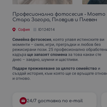
Професионална фотосесия - Моето 
Стара Загора, Пловдив и Плевен
София
ID124014
Семейна фотосесия
, която улавя истинските ви
моменти – смях, игри, прегръдки и любов без
режисирани пози. 25 професионално обработен
кадъра
ще запазят спомена
за това какви сте
днес – заедно, шумни и щастливи.
Подари преживяване за цялото семейство
и
създай история, към която ще се връщате отнов
и отново.
24/7 доставка по e-mail