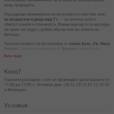
сред природата.
Подходящо изживяване за ентусиасти с или без опит,
за възрастни и деца над 7 г.
– за всички, които
обичат конете и планината. Вземи ваучер и се наслади
на един час езда с добре обучен кон из алеите на
Витоша.
Приключението се организира от
конна база „Св. Иван
Рилски“
, която се намира в
с. Владая
, местността
„Ямите“ – на 13 км от центъра на София.
Виж още
Само на минути от столицата ще получиш автентично
преживяване сред природата и възможност да
Кога?
опознаеш едно от най-благородните животни.
Ездата се провежда с
професионален инструктор
,
Горските разходки с кон се провеждат целогодишно от
който дава насоки преди и по време на разходката.
11:00 до 17:00 ч. Почивни дни - 24.12, 25.12 31.12, 01.01
Осигурена е и екипировка.
и Великден.
Така че за теб – независимо дали си
начинаещ или
опитен ездач
, остава само да се насладиш на
Условия
живописните пътеки, чистия планински въздух и
приятната компания, ако си избрал да споделиш