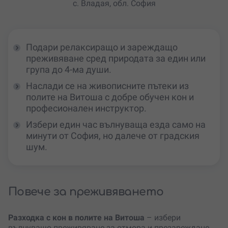
с. Владая, обл. София
Подари релаксиращо и зареждащо
преживяване сред природата за един или
група до 4-ма души.
Наслади се на живописните пътеки из
полите на Витоша с добре обучен кон и
професионален инструктор.
Избери един час вълнуваща езда само на
минути от София, но далече от градския
шум.
Повече за преживяването
Разходка с кон в полите на Витоша
– избери
вълнуващо преживяване за отмора и презареждане