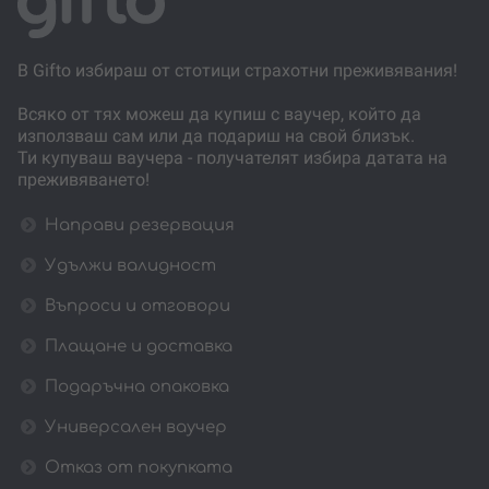
В Gifto избираш от стотици страхотни преживявания!
Всяко от тях можеш да купиш с ваучер, който да
използваш сам или да подариш на свой близък.
Ти купуваш ваучера - получателят избира датата на
преживяването!
Направи резервация
Удължи валидност
Въпроси и отговори
Плащане и доставка
Подаръчна опаковка
Универсален ваучер
Отказ от покупката