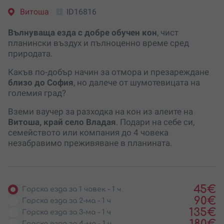
Витоша
ID16816
Вълнуваща езда с добре обучен кон
, чист
планински въздух и пълноценно време сред
природата.
Какъв по-добър начин за отмора и презареждане
близо до София
, но далече от шумотевицата на
големия град?
Вземи ваучер за разходка на кон из алеите на
Витоша, край село Владая
. Подари на себе си,
семейството или компания до 4 човека
незабравимо преживяване в планината.
45
€
Горска езда за 1 човек - 1 ч
90
€
Горска езда за 2-ма - 1 ч
135
€
Горска езда за 3-ма - 1 ч
180
€
Горска езда за 4-ма - 1 ч