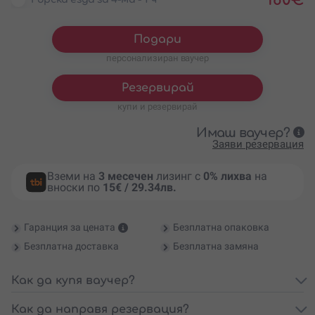
Подари
персонализиран ваучер
Резервирай
купи и резервирай
Имаш ваучер?
Заяви резервация
Вземи на
3 месечен
лизинг с
0% лихва
на
вноски по
15€ / 29.34лв.
Гаранция за цената
Безплатна опаковка
Безплатна доставка
Безплатна замяна
Как да купя ваучер?
Как да направя резервация?