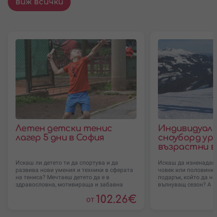
виж всички
Летен детски тенис
Индивидуале
лагер 5 дни в София
сноуборд уро
възрастни в
Искаш ли детето ти да спортува и да
Искаш да изненадаш 
развива нови умения и техники в сферата
човек или половинка
на тениса? Мечтаеш детето да е в
подарък, който да н
здравословна, мотивираща и забавна
вълнуващ сезон? А 
102.26
€
от