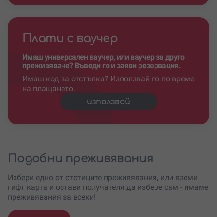
Плати с ваучер
Имаш универсален ваучер, или ваучер за друго
преживяване? Въведи го и заяви резервация.
Имаш код за отстъпка? Използвай го по време
на плащането.
използвай
Подобни преживявания
Избери едно от стотиците преживявания, или вземи
гифт карта и остави получателя да избере сам - имаме
преживявания за всеки!