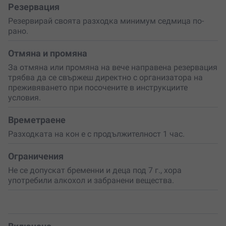
Резервация
приключението.
Резервирай своята разходка минимум седмица по-
Преживяването се провежда
индивидуално
, а
рано.
горската езда може да се проведе за
група от
максимум 4 човека
едновременно.
Отмяна и промяна
За отмяна или промяна на вече направена резервация
трябва да се свържеш директно с организатора на
преживяването при посочените в инструкциите
условия.
Времетраене
Разходката на кон е с продължителност 1 час.
Ограничения
Не се допускат бременни и деца под 7 г., хора
употребили алкохол и забранени вещества.