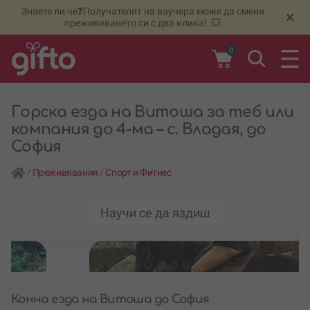
Знаете ли че❓Получателят на ваучера може да смени
🆕
Н
×
преживяването си с два клика! 💥
0
Горска езда на Витоша за теб или
компания до 4-ма – с. Владая, до
София
/
Преживявания
/
Спорт и Фитнес
Научи се да яздиш
Конна езда на Витоша до София