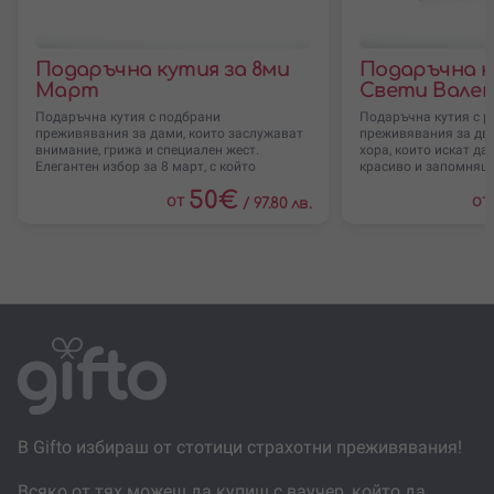
преживяване от включената селекция без
доплащане.
Преживяванията са на различни локации в
Подаръчна кутия за 8ми
Подаръчна к
страната.
Март
Свети Вале
Някои предложения могат да имат сезонни, часови
или организационни условия според конкретния
Подаръчна кутия с подбрани
Подаръчна кутия с 
преживявания за дами, които заслужават
преживявания за два
партньор.
внимание, грижа и специален жест.
хора, които искат да
Ако избраното преживяване е на по-ниска стойност,
Елегантен избор за 8 март, с който
красиво и запомнящо
остатъкът може да се използва като код за
подаряваш не
50
€
от
от
/
97.80 лв.
отстъпка при следваща резервация или покупка.
Конкретните предложения от селекцията се виждат
по-долу на страницата.
В Gifto избираш от стотици страхотни преживявания!
Всяко от тях можеш да купиш с ваучер, който да