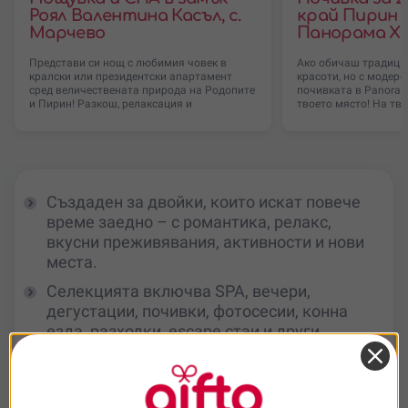
Роял Валентина Касъл, с.
край Пирин 
Марчево
Панорама Хау
Представи си нощ с любимия човек в
Ако обичаш традици
кралски или президентски апартамент
красоти, но с модерен
сред величествената природа на Родопите
почивката в Panoram
и Пирин! Разкош, релаксация и
твоето място! На тво
Създаден за двойки, които искат повече
време заедно – с романтика, релакс,
вкусни преживявания, активности и нови
места.
Селекцията включва SPA, вечери,
дегустации, почивки, фотосесии, конна
езда, разходки, escape стаи и други
предложения за двама.
Добър избор за годишнина, Свети
Валентин, сватба, рожден ден, Коледа или