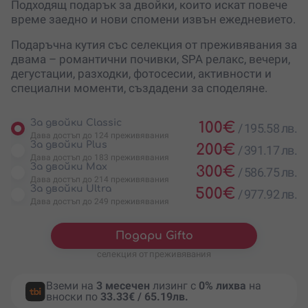
Подходящ подарък за двойки, които искат повече
време заедно и нови спомени извън ежедневието.
Подаръчна кутия със селекция от преживявания за
двама – романтични почивки, SPA релакс, вечери,
дегустации, разходки, фотосесии, активности и
специални моменти, създадени за споделяне.
За двойки Classic
100
€
/
195.58 лв.
Дава достъп до 124 преживявания
За двойки Plus
200
€
/
391.17 лв.
Дава достъп до 183 преживявания
За двойки Max
300
€
/
586.75 лв.
Дава достъп до 214 преживявания
За двойки Ultra
500
€
/
977.92 лв.
Дава достъп до 249 преживявания
Подари Gifto
селекция от преживявания
Вземи на
3 месечен
лизинг с
0% лихва
на
вноски по
33.33€ / 65.19лв.