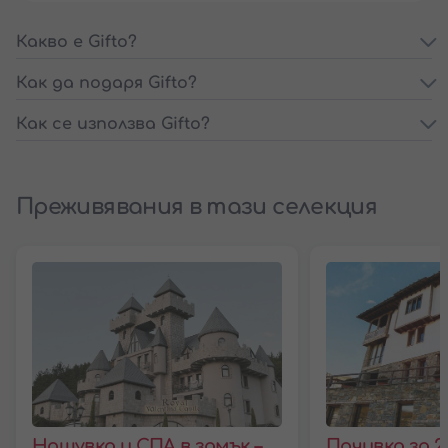
Какво е Gifto?
Как да подаря Gifto?
Как се използва Gifto?
Преживявания в тази селекция
Нощувка и СПА в замък –
Почивка за 2