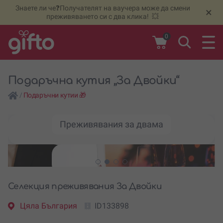
Знаете ли че❓Получателят на ваучера може да смени
🆕
Н
×
преживяването си с два клика! 💥
0
Подаръчна кутия „За Двойки“
/
Подаръчни кутии 🎁
Преживявания за двама
Селекция преживявания За Двойки
Цяла България
ID133898