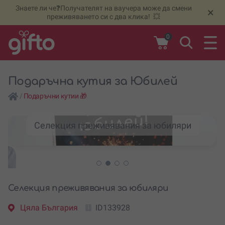
Знаете ли че❓Получателят на ваучера може да смени
🆕
Н
×
преживяването си с два клика! 💥
0
Подаръчна кутия за Юбилей
/
Подаръчни кутии 🎁
Селекция преживявания за юбиляри
Селекция преживявания за юбиляри
Цяла България
ID133928