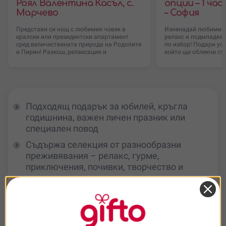
Роял Валентина Касъл, с.
опции – 1 час
Марчево
– София
Представи си нощ с любимия човек в
Изненадай любимия 
кралски или президентски апартамент
релакс и подмладява
сред величествената природа на Родопите
по избор! Подари ус
и Пирин! Разкош, релаксация и
който ще облекчи ст
Подходящ подарък за юбилей, кръгла
годишнина, важен личен празник или
специален повод
Съдържа селекция от разнообразни
преживявания – релакс, гурме,
приключения, почивки, творчество и
споделени моменти
Красива подаръчна кутия с ваучер, който
получателят активира и използва според
своя избор