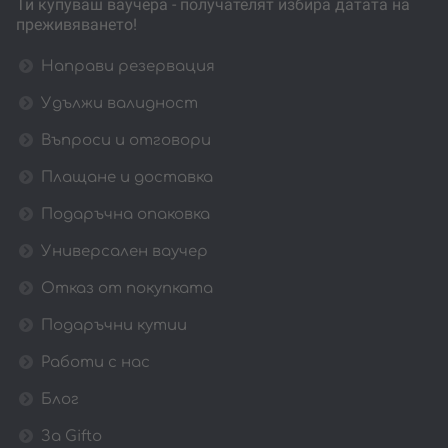
Ти купуваш ваучера - получателят избира датата на
преживяването!
Направи резервация
Удължи валидност
Въпроси и отговори
Плащане и доставка
Подаръчна опаковка
Универсален ваучер
Отказ от покупката
Подаръчни кутии
Работи с нас
Блог
За Gifto