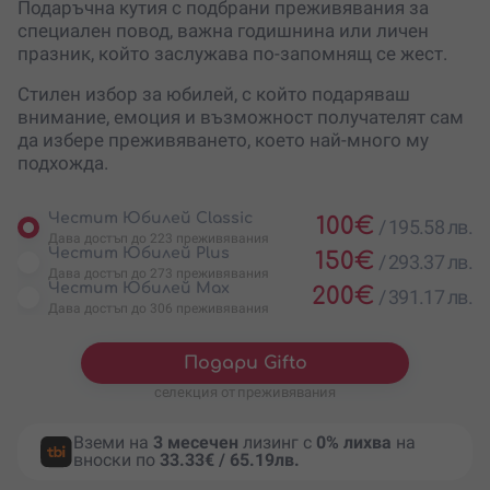
Подаръчна кутия с подбрани преживявания за
специален повод, важна годишнина или личен
празник, който заслужава по-запомнящ се жест.
Стилен избор за юбилей, с който подаряваш
внимание, емоция и възможност получателят сам
да избере преживяването, което най-много му
подхожда.
Честит Юбилей Classic
100
€
/
195.58 лв.
Дава достъп до 223 преживявания
Честит Юбилей Plus
150
€
/
293.37 лв.
Дава достъп до 273 преживявания
Честит Юбилей Max
200
€
/
391.17 лв.
Дава достъп до 306 преживявания
Подари Gifto
селекция от преживявания
Вземи на
3 месечен
лизинг с
0% лихва
на
вноски по
33.33€ / 65.19лв.