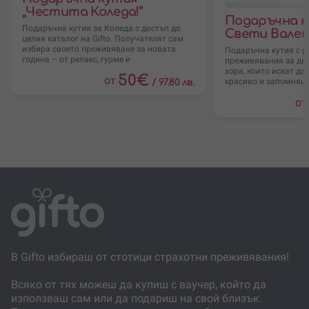
избере това, което иска да използва.
„Честита Коледа!“
Подаръчна к
Подаръчна кутия за Коледа с достъп до
Свети Вале
Резервацията се прави според условията, свободните
целия каталог на Gifto. Получателят сам
дати и изискванията на избраното преживяване.
избира своето преживяване за новата
Подаръчна кутия с 
година – от релакс, гурме и
преживявания за два
хора, които искат да
Преживяванията в селекцията могат да се променят
50
€
от
красиво и запомнящо
/
97.80 лв.
според сезонност, наличност и партньорски условия.
от
В Gifto избираш от стотици страхотни преживявания!
Всяко от тях можеш да купиш с ваучер, който да
използваш сам или да подариш на свой близък.