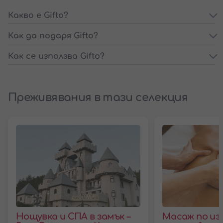
Какво е Gifto?
Как да подаря Gifto?
Как се използва Gifto?
Преживявания в тази селекция
Нощувка и СПА в замък –
Масаж по из