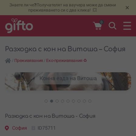
Знаете ли че❓Получателят на ваучера може да смени
🆕
Н
×
преживяването си с два клика! 💥
0
Разходка с кон на Витоша – София
/
Преживявания
/
Еко-преживявания ♻️
Конна езда на Витоша
Разходка с кон на Витоша - София
София
ID75711