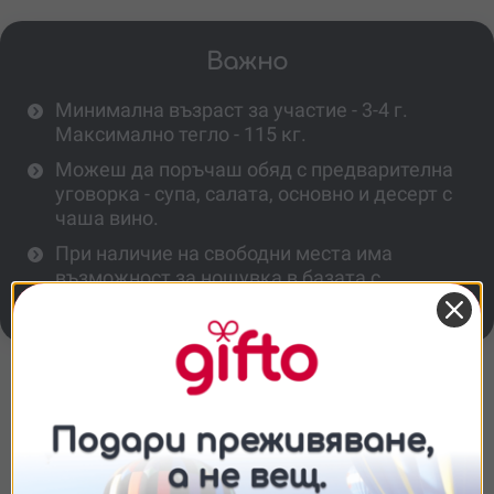
Важно
Минимална възраст за участие - 3-4 г.
Максимално тегло - 115 кг.
Можеш да поръчаш обяд с предварителна
уговорка - супа, салата, основно и десерт с
чаша вино.
При наличие на свободни места има
възможност за нощувка в базата с
предварителна уговорка.
Повече информация
Подходящо ли е за хора без опит в
ездата?
Съгласие
Подробности
Относно