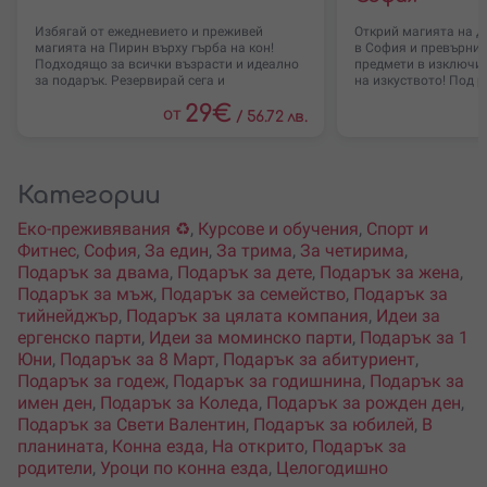
Избягай от ежедневието и преживей
Открий магията на 
магията на Пирин върху гърба на кон!
в София и превърни 
Подходящо за всички възрасти и идеално
предмети в изключи
за подарък. Резервирай сега и
на изкуството! Под 
29
€
от
/
56.72 лв.
Категории
Еко-преживявания ♻️
,
Курсове и обучения
,
Спорт и
Фитнес
,
София
,
За един
,
За трима
,
За четирима
,
Подарък за двама
,
Подарък за дете
,
Подарък за жена
,
Подарък за мъж
,
Подарък за семейство
,
Подарък за
тийнейджър
,
Подарък за цялата компания
,
Идеи за
ергенско парти
,
Идеи за моминско парти
,
Подарък за 1
Юни
,
Подарък за 8 Март
,
Подарък за абитуриент
,
Подарък за годеж
,
Подарък за годишнина
,
Подарък за
имен ден
,
Подарък за Коледа
,
Подарък за рожден ден
,
Подарък за Свети Валентин
,
Подарък за юбилей
,
В
планината
,
Конна езда
,
На открито
,
Подарък за
родители
,
Уроци по конна езда
,
Целогодишно