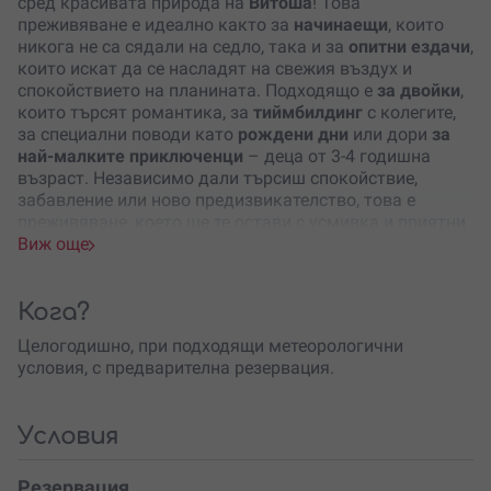
сред красивата природа на
Витоша
! Това
преживяване е идеално както за
начинаещи
, които
никога не са сядали на седло, така и за
опитни ездачи
,
които искат да се насладят на свежия въздух и
спокойствието на планината. Подходящо е
за двойки
,
които търсят романтика, за
тиймбилдинг
с колегите,
за специални поводи като
рождени дни
или дори
за
най-малките приключенци
– деца от 3-4 годишна
възраст. Независимо дали търсиш спокойствие,
забавление или ново предизвикателство, това е
преживяване, което ще те остави с усмивка и приятни
спомени.
Виж още
Преживяването започва с кратък инструктаж от
професионален инструктор
, който ще се погрижи за
Кога?
твоята
безопасност и комфорт
. Дори никога да не си
Целогодишно, при подходящи метеорологични
яздил, не се притеснявай – всичко ще бъде
условия, с предварителна резервация.
съобразено с
твоето ниво
. За напредналите ездачи
има възможност за по-динамични маршрути и темпо,
докато начинаещите могат спокойно да се насладят
Условия
на леката езда и красивите гледки.
Разходките с кон преминават през
живописни пътеки
Резервация