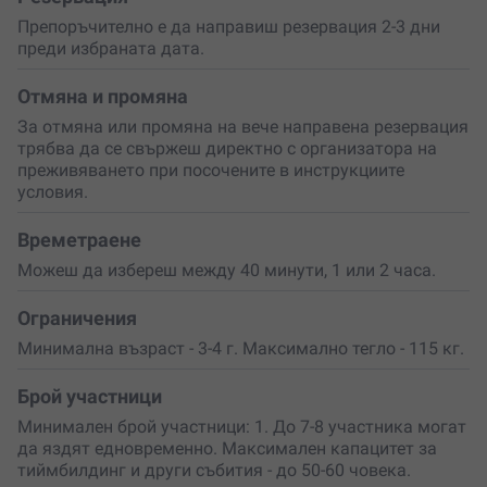
на Витоша, където ще усетиш невероятната връзка
Препоръчително е да направиш резервация 2-3 дни
между човек и природа. Всеки кон е
добре обучен
, а
преди избраната дата.
инструкторите са до теб през цялото време, за да ти
дадат
насоки и увереност
. Преживяването може да
бъде индивидуално или групово, което го прави
Отмяна и промяна
страхотен избор за семейни излети, приятелски
За отмяна или промяна на вече направена резервация
събирания или дори специални поводи като моминско
трябва да се свържеш директно с организатора на
или ергенско парти.
преживяването при посочените в инструкциите
условия.
Продължителността на разходката е
по твой избор
–
можеш да избереш кратка сесия, за да опиташ, или по-
Времетраене
дълго приключение из гората. Осигурена е цялата
необходима екипировка – седла, каски и всичко
Можеш да избереш между 40 минути, 1 или 2 часа.
друго, за да се чувстваш
комфортно и защитено
.
Ограничения
Не пропускай
да се докоснеш до това красиво
преживяване и да се насладиш на свободата, която
Минимална възраст - 3-4 г. Максимално тегло - 115 кг.
само ездата може да ти даде. Това не е просто
разходка – това е момент на
свързване с природата
,
Брой участници
със себе си и с благородните животни, които
Минимален брой участници: 1. До 7-8 участника могат
вдъхновяват с грацията си.
да яздят едновременно. Максимален капацитет за
тиймбилдинг и други събития - до 50-60 човека.
Подари си
това уникално приключение или
изненадай