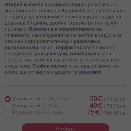
Открий магията на конната езда
с разходка из
живописните пътеки на
Витоша
! Това преживяване
е подходящо
за всички
– начинаещи, напреднали,
деца над 3 години, двойки, семейства или групи
приятели.
Потопи се в спокойствието
на
планината, наслаждавай се на чистия въздух и се
свържи с природата по един
различен и
вдъхновяващ
начин.
Перфектно
за специални
поводи като
рождени дни, тиймбилдинг
или
просто, когато искаш да избягаш от забързаното
ежедневие.
Грабни ваучер
и си подари моменти,
които ще останат в сърцето ти
завинаги
!
30
€
/
58.67 лв.
Разходка с кон - 40 минути
40
€
/
78.23 лв.
Разходка с кон - 1 час
75
€
/
146.69 лв.
Разходка с кон - 2 часа
Подари