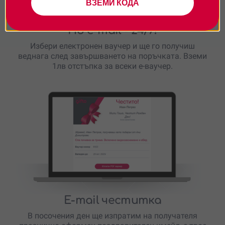
ВЗЕМИ КОДА
По e-mail
- 24/7!
Избери електронен ваучер и ще го получиш
веднага след завършването на поръчката. Вземи
1лв отстъпка за всеки е-ваучер.
E-mail честитка
В посочения ден ще изпратим на получателя