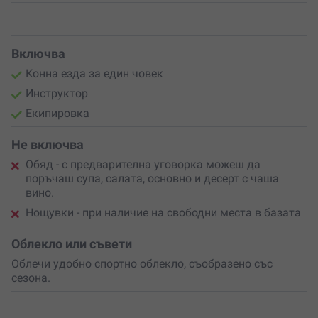
любим човек с ваучер
за незабравими спомени сред
природата!
Включва
Конна езда за един човек
Инструктор
Екипировка
Не включва
Обяд - с предварителна уговорка можеш да
поръчаш супа, салата, основно и десерт с чаша
вино.
Нощувки - при наличие на свободни места в базата
Облекло или съвети
Облечи удобно спортно облекло, съобразено със
сезона.