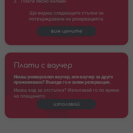
3.
Плати лесно онлайн
Ще видиш следващите стъпки за
потвърждаване на резервацията.
виж цените
Плати с ваучер
Имаш универсален ваучер, или ваучер за друго
преживяване? Въведи го и заяви резервация.
Имаш код за отстъпка? Използвай го по време
на плащането.
използвай