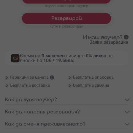
персонализиран ваучер
Резервирай
купи и резервирай
Имаш ваучер?
Заяви резервация
Вземи на
3 месечен
лизинг с
0% лихва
на
вноски по
10€ / 19.56лв.
Гаранция за цената
Безплатна опаковка
Безплатна доставка
Безплатна замяна
Как да купя ваучер?
Как да направя резервация?
Как да сменя преживяването?