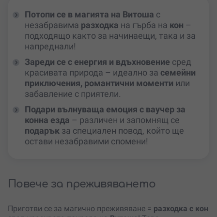
Потопи се в магията на Витоша
с
незабравима
разходка
на гърба на
кон
–
подходящо както за начинаещи, така и за
напреднали!
Зареди се с енергия и вдъхновение
сред
красивата природа – идеално за
семейни
приключения, романтични моменти
или
забавление с приятели.
Подари вълнуваща емоция с ваучер за
конна езда
– различен и запомнящ се
подарък
за специален повод, който ще
остави незабравими спомени!
Повече за преживяването
Приготви се за магично преживяване =
разходка с кон