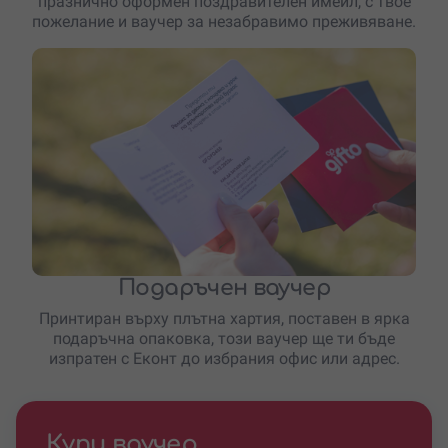
празнично оформен поздравителен имейл, с твое
пожелание и ваучер за незабравимо преживяване.
Подаръчен ваучер
Принтиран върху плътна хартия, поставен в ярка
подаръчна опаковка, този ваучер ще ти бъде
изпратен с Еконт до избрания офис или адрес.
Купи ваучер