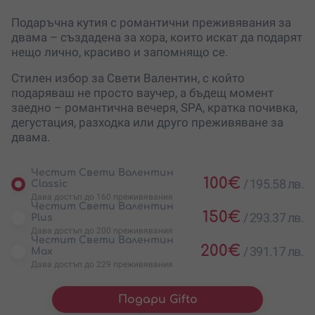
Подаръчна кутия с романтични преживявания за
двама – създадена за хора, които искат да подарят
нещо лично, красиво и запомнящо се.
Стилен избор за Свети Валентин, с който
подаряваш не просто ваучер, а бъдещ момент
заедно – романтична вечеря, SPA, кратка почивка,
дегустация, разходка или друго преживяване за
двама.
Честит Свети Валентин
100
€
/
195.58 лв.
Classic
Дава достъп до 160 преживявания
Честит Свети Валентин
150
€
/
293.37 лв.
Plus
Дава достъп до 200 преживявания
Честит Свети Валентин
200
€
/
391.17 лв.
Max
Дава достъп до 229 преживявания
Подари Gifto