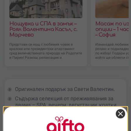
Нощувка и СПА в замък –
Масаж по из
Роял Валентина Касъл, с.
опции – 1 час
Марчево
– София
Представи си нощ с любимия човек в
Изненадай любимия 
кралски или президентски апартамент
релакс и подмладява
сред величествената природа на Родопите
по избор! Подари ус
и Пирин! Разкош, релаксация и
който ще облекчи ст
Оригинален подарък за Свети Валентин.
Съдържа селекция от преживявания за
двама – SPA, вечери, дегустации, кратки
почивки, разходки и романтични моменти
Красива подаръчна кутия с ваучер, който
получателят активира и използва според