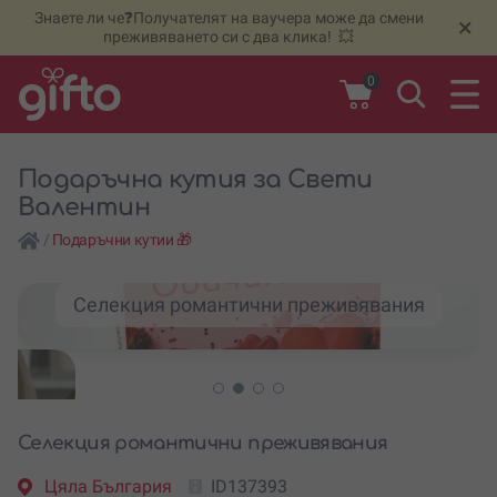
Знаете ли че❓Получателят на ваучера може да смени
🆕
Н
×
преживяването си с два клика! 💥
0
Подаръчна кутия за Свети
Валентин
/
Подаръчни кутии 🎁
Селекция романтични преживявания
Селекция романтични преживявания
Цяла България
ID137393