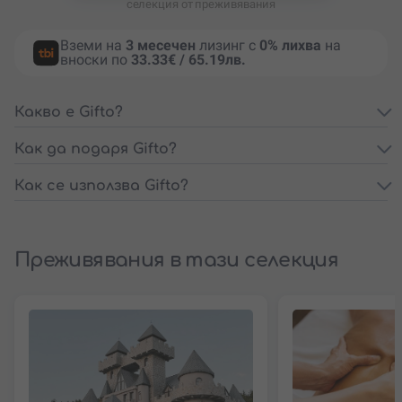
селекция от преживявания
Вземи на
3 месечен
лизинг с
0% лихва
на
вноски по
33.33€ / 65.19лв.
Какво е Gifto?
Как да подаря Gifto?
Как се използва Gifto?
Преживявания в тази селекция