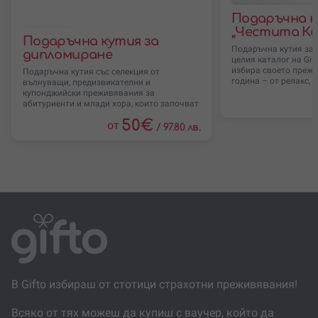
Получателят активира ваучера на
gifto.bg
, след което
Подаръчна 
може да разгледа включените преживявания и да
„Честита Ко
избере това, което иска да използва.
Подаръчна кутия за
Подаръчна кутия за 
дипломиране
целия каталог на Gif
Резервацията се прави според условията, свободните
избира своето прежи
Подаръчна кутия със селекция от
дати и изискванията на избраното преживяване.
година – от релакс, 
вълнуващи, предизвикателни и
купонджийски преживявания за
Преживяванията в селекцията могат да се променят
абитуриенти и млади хора, които започват
нов етап от живота
според сезонност, наличност и партньорски условия.
50
€
от
/
97.80 лв.
В Gifto избираш от стотици страхотни преживявания!
Всяко от тях можеш да купиш с ваучер, който да