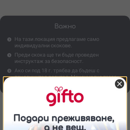
Важно
На тази локация предлагаме само
индивидуални скокове.
Преди скока ще ти бъде проведен
инструктаж за безопасност.
Ако си под 18 г. трябва да бъдеш с
придружител-родител. Максимално тегло -
115 кг.
Повече информация
Ограничения
Съгласие
Подробности
Относно