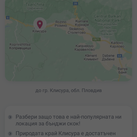
до гр. Клисура, обл. Пловдив
Разбери защо това е най-популярната ни
локация за бънджи скок!
Природата край Клисура е достатъчен