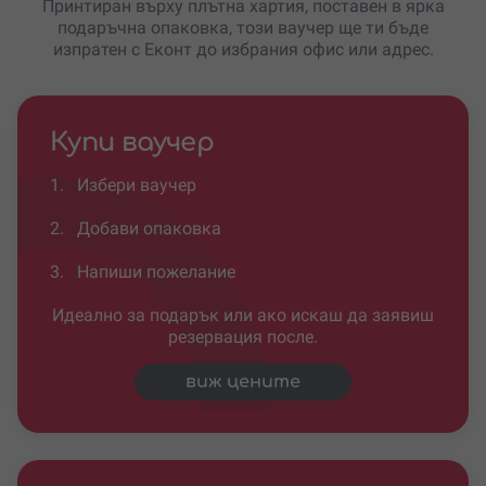
Принтиран върху плътна хартия, поставен в ярка
подаръчна опаковка, този ваучер ще ти бъде
изпратен с Еконт до избрания офис или адрес.
Купи ваучер
1.
Избери ваучер
2.
Добави опаковка
3.
Напиши пожелание
Идеално за подарък или ако искаш да заявиш
резервация после.
виж цените