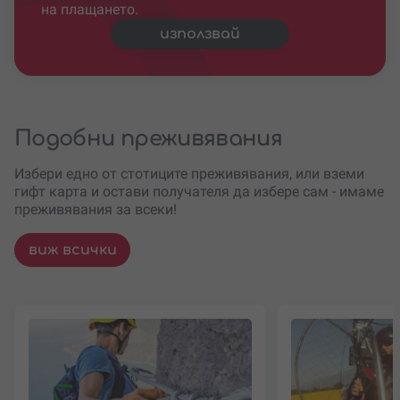
на плащането.
използвай
Подобни преживявания
Избери едно от стотиците преживявания, или вземи
гифт карта и остави получателя да избере сам - имаме
преживявания за всеки!
виж всички