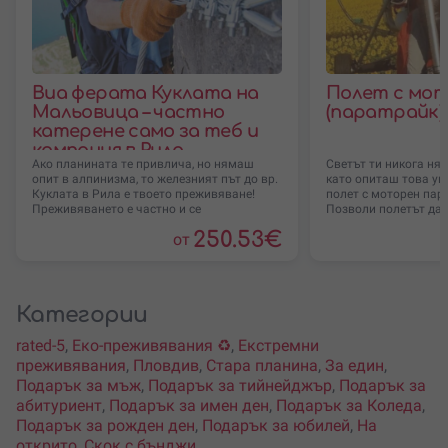
Виа ферата Куклата на
Полет с мо
Мальовица – частно
(паратрайк)
катерене само за теб и
компания в Рила
Ако планината те привлича, но нямаш
Светът ти никога ня
опит в алпинизма, то железният път до вр.
като опиташ това ун
Куклата в Рила е твоето преживяване!
полет с моторен пар
Преживяването е частно и се
Позволи полетът да 
250.53
€
от
Категории
rated-5
,
Еко-преживявания ♻️
,
Екстремни
преживявания
,
Пловдив
,
Стара планина
,
За един
,
Подарък за мъж
,
Подарък за тийнейджър
,
Подарък за
абитуриент
,
Подарък за имен ден
,
Подарък за Коледа
,
Подарък за рожден ден
,
Подарък за юбилей
,
На
открито
,
Скок с бънджи