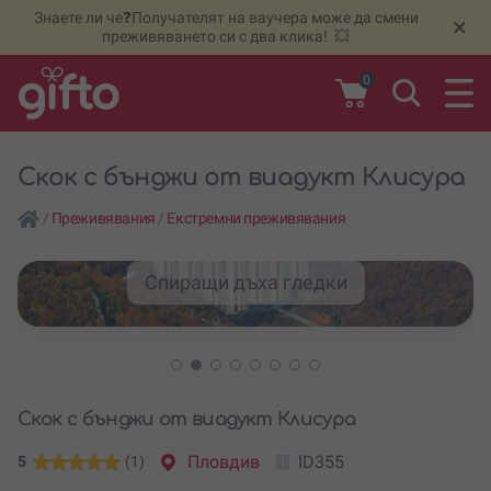
Знаете ли че❓Получателят на ваучера може да смени
🆕
Н
×
преживяването си с два клика! 💥
0
Скок с бънджи от виадукт Клисура
/
Преживявания
/
Екстремни преживявания
Спиращи дъха гледки
Скок с бънджи от виадукт Клисура
Пловдив
ID355
5
(1)