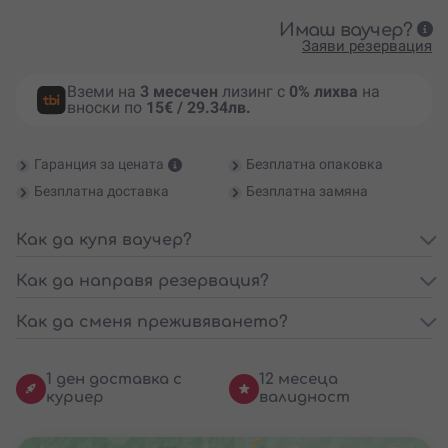
Имаш ваучер?
Заяви резервация
Вземи на
3 месечен
лизинг с
0% лихва
на
вноски по
15€ / 29.34лв.
Гаранция за цената
Безплатна опаковка
Безплатна доставка
Безплатна замяна
Как да купя ваучер?
Как да направя резервация?
Как да сменя преживяването?
1 ден доставка с
12 месеца
куриер
валидност