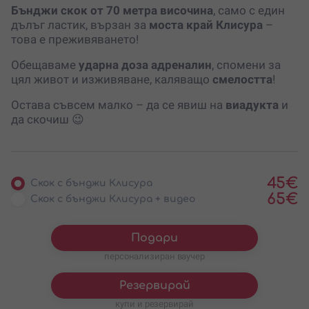
Бънджи скок от 70 метра височина
, само с един
дълъг ластик, вързан за
моста край Клисура
–
това е преживяването!
Обещаваме
ударна доза адреналин
, спомени за
цял живот и изживяване, каляващо
смелостта
!
Остава съвсем малко – да се явиш на
виадукта
и
да скочиш 😉
45
€
Скок с бънджи Клисура
65
€
Скок с бънджи Клисура + видео
Подари
персонализиран ваучер
Резервирай
купи и резервирай