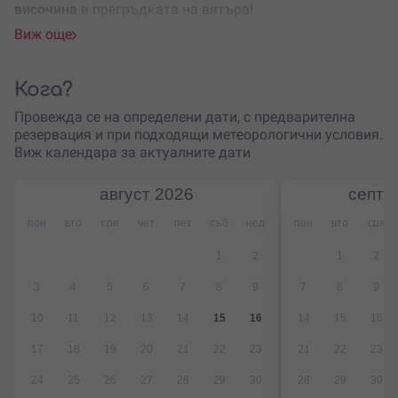
височина
в прегръдката на вятъра!
Виж още
Кога?
Провежда се на определени дати, с предварителна
резервация и при подходящи метеорологични условия.
Виж календара за актуалните дати
август
2026
септе
пон
вто
сря
чет
пет
съб
нед
пон
вто
сря
1
2
1
2
3
4
5
6
7
8
9
7
8
9
10
11
12
13
14
15
16
14
15
16
17
18
19
20
21
22
23
21
22
23
24
25
26
27
28
29
30
28
29
30