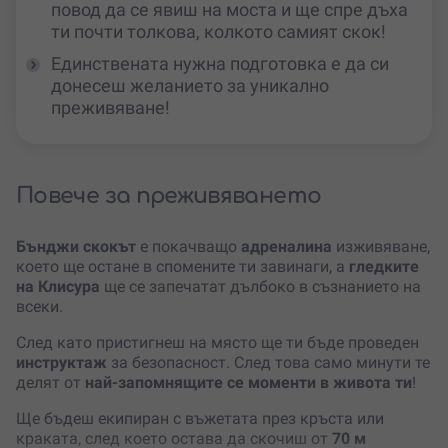
повод да се явиш на моста и ще спре дъха
ти почти толкова, колкото самият скок!
Единствената нужна подготовка е да си
донесеш желанието за уникално
преживяване!
Повече за преживяването
Бънджи скокът
е покачващо
адреналина
изживяване,
което ще остане в спомените ти завинаги, а
гледките
на Клисура
ще се запечатат дълбоко в съзнанието на
всеки.
След като пристигнеш на място ще ти бъде проведен
инструктаж
за безопасност. След това само минути те
делят от
най-запомнящите се моменти в живота ти
!
Ще бъдеш екипиран с въжетата през кръста или
краката, след което остава да скочиш от
70 м