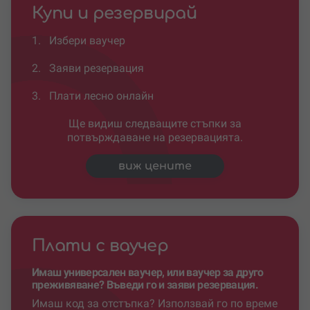
Купи и резервирай
1.
Избери ваучер
2.
Заяви резервация
3.
Плати лесно онлайн
Ще видиш следващите стъпки за
потвърждаване на резервацията.
виж цените
Плати с ваучер
Имаш универсален ваучер, или ваучер за друго
преживяване? Въведи го и заяви резервация.
Имаш код за отстъпка? Използвай го по време