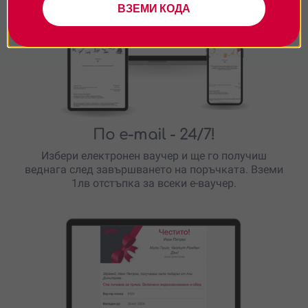
ВЗЕМИ КОДА
По e-mail
- 24/7!
Избери електронен ваучер и ще го получиш
веднага след завършването на поръчката. Вземи
1лв отстъпка за всеки е-ваучер.