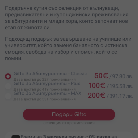
Подаръчна кутия със селекция от вълнуващи,
предизвикателни и купонджийски преживявания
за абитуриенти и млади хора, които започват нов
етап от живота си.
Подходящ подарък за завършване на училище или
университет, който заменя баналното с истинска
емоция, свобода на избор и спомен, който се
помни.
Gifto За Абитуриенти – Classic
50
€
/
97.80 лв.
Дава достъп до 227 преживявания
Gifto За Абитуриенти – Plus
100
€
/
195.58 лв.
Дава достъп до 419 преживявания
Gifto За Абитуриенти – MAX
200
€
/
391.17 лв.
Дава достъп до 531 преживявания
Подари Gifto
селекция от преживявания
Вземи на
3 месечен
лизинг с
0% лихва
на