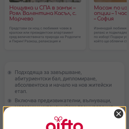
Нощувка и СПА в замък –
Масаж по из
Роял Валентина Касъл, с.
опции – 1 час
Марчево
– София
Представи си нощ с любимия човек в
Изненадай любимия 
кралски или президентски апартамент
релакс и подмладява
сред величествената природа на Родопите
по избор! Подари ус
и Пирин! Разкош, релаксация и
който ще облекчи ст
Подходяща за завършване,
абитуриентски бал, дипломиране,
абсолвентска и начало на нов житейски
етап.
Включва предизвикателни, вълнуващи,
модерни и купонджийски преживявания,
подходящи за млад човек.
Вместо пореден предмет – реална
емоция, свобода на избор и запомнящо се