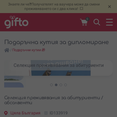
Знаете ли че❓Получателят на ваучера може да смени
🆕
Н
×
преживяването си с два клика! 💥
0
Подаръчна кутия за дипломиране
/
Подаръчни кутии 🎁
Селекция преживявания за абитуриенти
Селекция преживявания за абитуриенти /
абсолвенти
Цяла България
ID133919