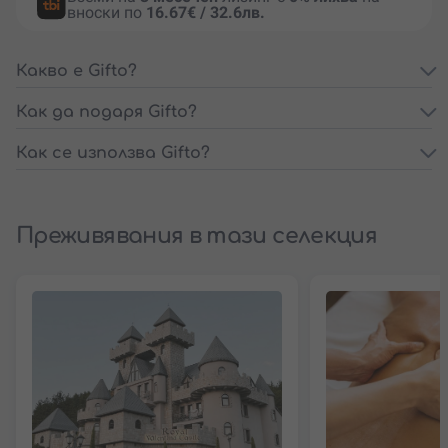
вноски по
16.67€ / 32.6лв.
Какво е Gifto?
Как да подаря Gifto?
Как се използва Gifto?
Преживявания в тази селекция