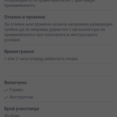
Резервацията се прави най-късно 1 ден преди
опознаеш по-добре
природата и културата на
преживяването.
региона.
Отмяна и промяна
Не пропускай възможността да изживееш нещо
За отмяна или промяна на вече направена резервация
различно и вълнуващо!
Вземи ваучер за шофиране на
трябва да се свържеш директно с организатора на
офроуд джип край Варна
и подари на себе си или на
преживяването при посочените в инструкциите
близките си незабравими моменти сред природата.
условия
Времетраене
1 или 2 часа според избраната опция.
Включено
Гориво
Инструктаж
Брой участници
До 6-ма