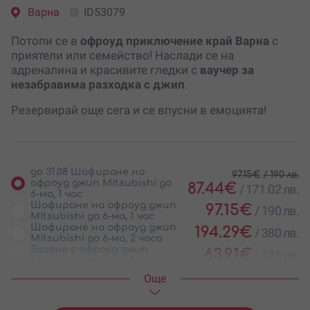
Варна
ID53079
Потопи се в
офроуд приключение край Варна
с
приятели или семейство! Наслади се на
адреналина и красивите гледки с
ваучер за
незабравима разходка с джип
.
Резервирай още сега и се впусни в емоцията!
до 31.08 Шофиране на
97.15
€
/
190 лв.
офроуд джип Mitsubishi до
87.44
€
/
171.02 лв.
6-ма, 1 час
Шофиране на офроуд джип
97.15
€
/
190 лв.
Mitsubishi до 6-ма, 1 час
Шофиране на офроуд джип
194.29
€
/
380 лв.
Mitsubishi до 6-ма, 2 часа
Возене с офроуд джип
63.91
€
/
125 лв.
Mitsubishi до 6-ма, 1 час
Возене с офроуд джип
127.82
€
/
250 лв.
Oще
Mitsubishi до 6-ма, 2 часа