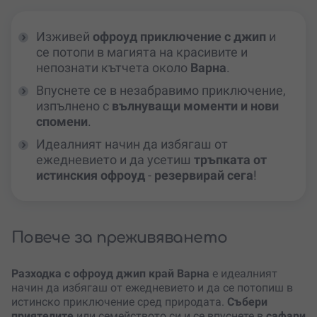
Изживей
офроуд приключение с джип
и
се потопи в магията на красивите и
непознати кътчета около
Варна
.
Впуснете се в незабравимо приключение,
изпълнено с
вълнуващи моменти и нови
спомени
.
Идеалният начин да избягаш от
ежедневието и да усетиш
тръпката от
истинския офроуд
-
резервирай сега
!
Повече за преживяването
Разходка с офроуд джип край Варна
е идеалният
начин да избягаш от ежедневието и да се потопиш в
истинско приключение сред природата.
Събери
приятелите
или семейството си и се впуснете в
сафари