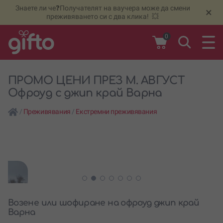
Знаете ли че❓Получателят на ваучера може да смени
🆕
Н
×
преживяването си с два клика! 💥
0
ПРОМО ЦЕНИ ПРЕЗ М. АВГУСТ
Офроуд с джип край Варна
/
Преживявания
/
Екстремни преживявания
Возене или шофиране на офроуд джип край
Варна