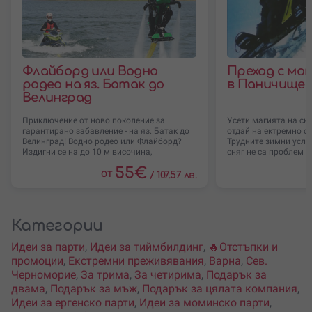
Флайборд или Водно
Преход с мо
родео на яз. Батак до
в Паничище 
Велинград
Приключение от ново поколение за
Усети магията на сн
гарантирано забавление - на яз. Батак до
отдай на ектремно с
Велинград! Водно родео или Флайборд?
Трудните зимни усло
Издигни се на до 10 м височина,
сняг не са проблем за
55
€
от
/
107.57 лв.
Категории
Идеи за парти
,
Идеи за тиймбилдинг
,
🔥Отстъпки и
промоции
,
Екстремни преживявания
,
Варна
,
Сев.
Черноморие
,
За трима
,
За четирима
,
Подарък за
двама
,
Подарък за мъж
,
Подарък за цялата компания
,
Идеи за ергенско парти
,
Идеи за моминско парти
,