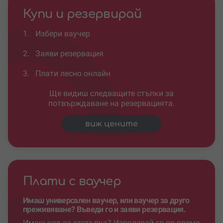
Купи и резервирай
1.
Избери ваучер
2.
Заяви резервация
3.
Плати лесно онлайн
Ще видиш следващите стъпки за
потвърждаване на резервацията.
виж цените
Плати с ваучер
Имаш универсален ваучер, или ваучер за друго
преживяване? Въведи го и заяви резервация.
Имаш код за отстъпка? Използвай го по време