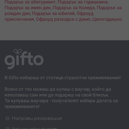
Подарък за абитуриент
,
Подарък за годишнина
,
Подарък за имен ден
,
Подарък за Коледа
,
Подарък за
рожден ден
,
Подарък за юбилей
,
Офроуд
приключения
,
Офроуд разходка с джип
,
Целогодишно
В Gifto избираш от стотици страхотни преживявания!
Всяко от тях можеш да купиш с ваучер, който да
използваш сам или да подариш на свой близък.
Ти купуваш ваучера - получателят избира датата на
преживяването!
Направи резервация