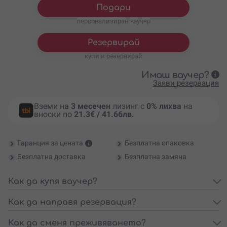
Подари
персонализиран ваучер
Резервирай
купи и резервирай
Имаш ваучер?
Заяви резервация
Вземи на
3 месечен
лизинг с
0% лихва
на
вноски по
21.3€ / 41.66лв.
Гаранция за цената
Безплатна опаковка
Безплатна доставка
Безплатна замяна
Как да купя ваучер?
Как да направя резервация?
Как да сменя преживяването?