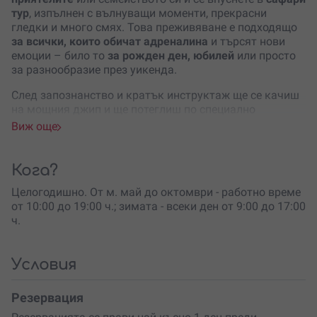
тур
, изпълнен с вълнуващи моменти, прекрасни
гледки и много смях. Това преживяване е подходящо
за всички, които обичат адреналина
и търсят нови
емоции – било то
за рожден ден, юбилей
или просто
за разнообразие през уикенда.
След запознанство и кратък инструктаж ще се качиш
на мощния джип и ще потеглиш по специално
подбрани офроуд маршрути, които ще те отведат до
Виж още
някои от
най-зашеметяващите места около Варна
.
Пътят ще преминава през
разнообразни трасета
,
предоставяйки ти възможността да усетиш офроуд
Кога?
емоцията.
Целогодишно. От м. май до октомври - работно време
През цялото време ще имаш възможността да се
от 10:00 до 19:00 ч.; зимата - всеки ден от 9:00 до 17:00
наслаждаваш на
красиви панорамни гледки
и да
ч.
правиш снимки, които ще запазят спомените от това
невероятно приключение.
Условия
След около час приключение ще се върнеш на
началната точка, изпълнен с
нови емоции и
Резервация
впечатления
. Това офроуд приключение е не само
начин да се забавляваш, но и възможност
да