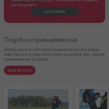
на плащането.
използвай
Подобни преживявания
Избери едно от стотиците преживявания, или вземи
гифт карта и остави получателя да избере сам - имаме
преживявания за всеки!
виж всички