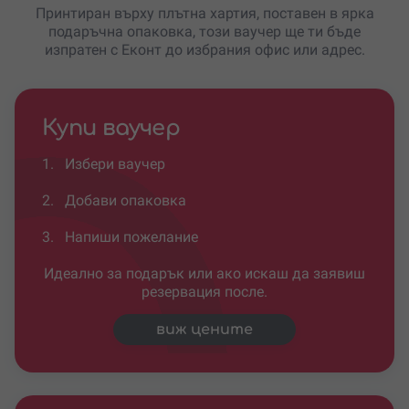
Принтиран върху плътна хартия, поставен в ярка
подаръчна опаковка, този ваучер ще ти бъде
изпратен с Еконт до избрания офис или адрес.
Купи ваучер
1.
Избери ваучер
2.
Добави опаковка
3.
Напиши пожелание
Идеално за подарък или ако искаш да заявиш
резервация после.
виж цените