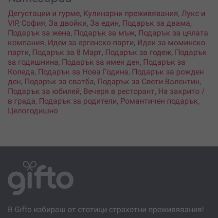
Дегустации и гурме
,
Кулинарни преживявания
,
Лукс и
VIP
,
София
,
За двойки
,
За един
,
Подарък за двама
,
Подарък за жена
,
Подарък за мъж
,
Подарък за цялата
компания
,
Идеи за ергенско парти
,
Идеи за моминско
парти
,
Подарък за 8 Март
,
Подарък за годеж
,
Подарък
за годишнина
,
Подарък за имен ден
,
Подарък за
Коледа
,
Подарък за Нова Година
,
Подарък за рожден
ден
,
Подарък за сватба
,
Подарък за Свети Валентин
,
Подарък за юбилей
,
Вечеря в ресторант
,
На закрито /
в града
,
Подарък за родители
,
Романтичен подарък
,
Целогодишно
В Gifto избираш от стотици страхотни преживявания!