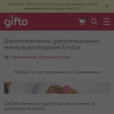
Знаете ли че❓Получателят на ваучера може да смени
🆕
Н
×
преживяването си с два клика! 💥
0
Шестстепенно дегустационно
меню в ресторант Unica
/
Преживявания
/
Дегустации и гурме
Подари си гастрономическо изживяване
Шестстепенно дегустационно меню в
ресторант Unica