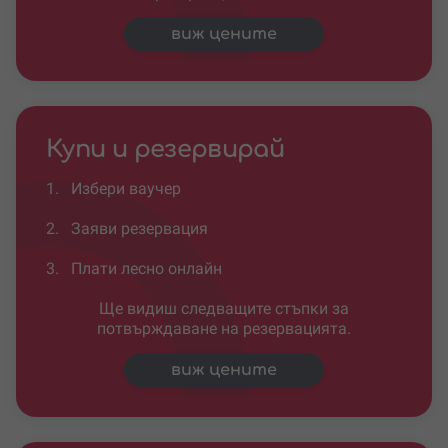
виж цените
Купи и резервирай
1.
Избери ваучер
2.
Заяви резервация
3.
Плати лесно онлайн
Ще видиш следващите стъпки за
потвърждаване на резервацията.
виж цените