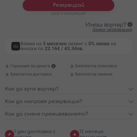
Резервирай
купи и резервирай
Имаш ваучер?
Заяви резервация
Вземи на
3 месечен
лизинг с
0% лихва
на
вноски по
22.16€ / 43.34лв.
Гаранция за цената
Безплатна опаковка
Безплатна доставка
Безплатна замяна
Как да купя ваучер?
Как да направя резервация?
Как да сменя преживяването?
1 ден доставка с
12 месеца