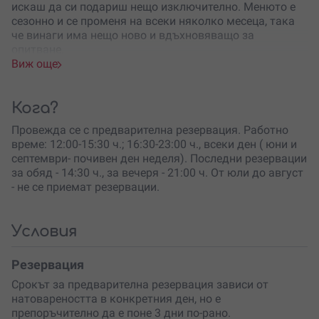
искаш да си подариш нещо изключително. Менюто е
сезонно и се променя на всеки няколко месеца, така
че винаги има нещо ново и вдъхновяващо за
опитване.
Виж още
Когато резервираш дегустационното меню, ще те
посрещне уютна и стилна обстановка, в която времето
сякаш спира. Очаква те шестстепенно меню,
Кога?
съчетаващо
най-емблематичните ястия
на
Провежда се с предварителна резервация. Работно
ресторанта, приготвени с най-свежите продукти от
време: 12:00-15:30 ч.; 16:30-23:00 ч., всеки ден ( юни и
сезона. Всяко ястие е изненада – както визуално, така
септември- почивен ден неделя). Последни резервации
и като вкус, а съчетанието им разкрива цялата
за обяд - 14:30 ч., за вечеря - 21:00 ч. От юли до август
философия на кухнята на Unica.
- не се приемат резервации.
Преживяването е
идеално за двама
– всъщност това
е и минималният брой гости за резервация. Ще имаш
възможност да се насладиш на всяко ястие с
Условия
внимание и без да бързаш, защото целият ритуал
продължава около два часа. Цената включва само
Резервация
дегустационното меню, а напитките можеш да
Срокът за предварителна резервация зависи от
избираш според предпочитанията си – от подбрана
натовареността в конкретния ден, но е
винена листа или специално подготвени предложения
препоръчително да е поне 3 дни по-рано.
от барманите.