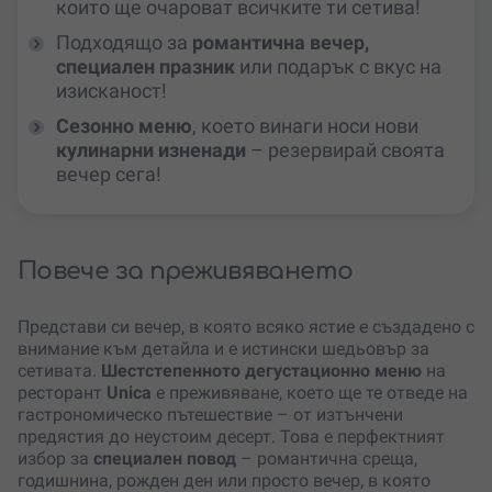
които ще очароват всичките ти сетива!
Подходящо за
романтична вечер,
специален празник
или подарък с вкус на
изисканост!
Сезонно меню
, което винаги носи нови
кулинарни изненади
– резервирай своята
вечер сега!
Повече за преживяването
Представи си вечер, в която всяко ястие е създадено с
внимание към детайла и е истински шедьовър за
сетивата.
Шестстепенното дегустационно меню
на
ресторант
Unica
е преживяване, което ще те отведе на
гастрономическо пътешествие – от изтънчени
предястия до неустоим десерт. Това е перфектният
избор за
специален повод
– романтична среща,
годишнина, рожден ден или просто вечер, в която