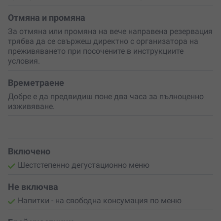
Важно е да знаеш
, че менюто не предлага
Отмяна и промяна
вегетариански вариант. Ако имаш хранителни алергии
За отмяна или промяна на вече направена резервация
или непоносимости, добре е предварително да се
трябва да се свържеш директно с организатора на
информираш за съдържанието на алергените в
преживяването при посочените в инструкциите
ястията. Така ще си гарантираш напълно безгрижна и
условия.
приятна вечер.
Това е преживяване, което създава спомени – не
Времетраене
просто вечеря, а изискан
гастрономически ритуал
,
Добре е да предвидиш поне два часа за пълноценно
който ще остави следа в сърцето ти. Сподели го с
изживяване.
любимия човек или зарадвай някого, който
заслужава незабравима вечер.
Включено
Шестстепенно дегустационно меню
Не включва
Напитки - на свободна консумация по меню