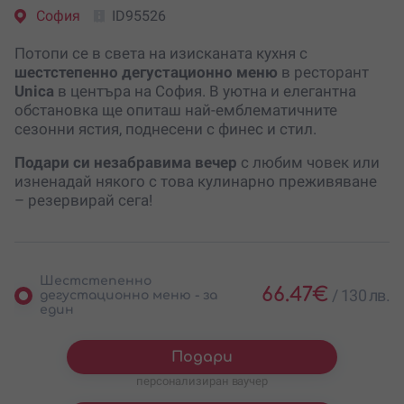
София
ID95526
Потопи се в света на изисканата кухня с
шестстепенно дегустационно меню
в ресторант
Unica
в центъра на София. В уютна и елегантна
обстановка ще опиташ най-емблематичните
сезонни ястия, поднесени с финес и стил.
Подари си незабравима вечер
с любим човек или
изненадай някого с това кулинарно преживяване
– резервирай сега!
Шестстепенно
66.47
€
/
130 лв.
дегустационно меню - за
един
Подари
персонализиран ваучер