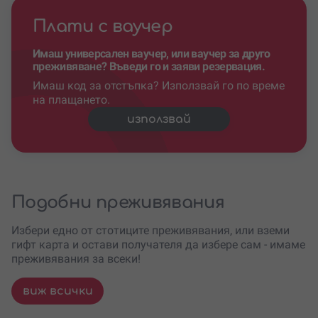
Плати с ваучер
Имаш универсален ваучер, или ваучер за друго
преживяване? Въведи го и заяви резервация.
Имаш код за отстъпка? Използвай го по време
на плащането.
използвай
Подобни преживявания
Избери едно от стотиците преживявания, или вземи
гифт карта и остави получателя да избере сам - имаме
преживявания за всеки!
виж всички