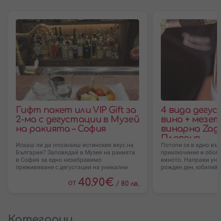
Гифт пакет или VIP Gift за
4 вида дегу
2-ма с дегустации в Музей
вино + мезет
на ракията – София
винарна Zagr
Пловдив
Искаш ли да опознаеш истинския вкус на
Потопи се в едно въ
България? Заповядай в Музея на ракията
приключение и обога
в София за едно незабравимо
виното. Направи уни
преживяване с дегустации на уникални
рожден ден, юбилей,
40.90
€
от
/
80 лв.
Категории