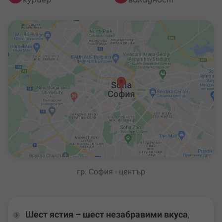
куриер
валидност
гр. София - център
Шест ястия – шест незабравими вкуса
,