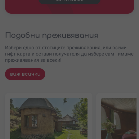
Подобни преживявания
Избери едно от стотиците преживявания, или вземи
гифт карта и остави получателя да избере сам - имаме
преживявания за всеки!
виж всички