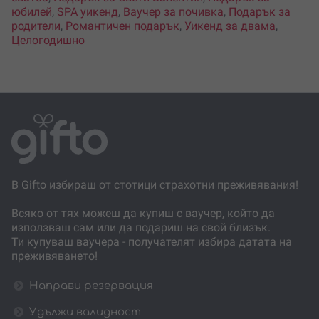
юбилей
,
SPA уикенд
,
Ваучер за почивка
,
Подарък за
родители
,
Романтичен подарък
,
Уикенд за двама
,
Целогодишно
В Gifto избираш от стотици страхотни преживявания!
Всяко от тях можеш да купиш с ваучер, който да
използваш сам или да подариш на свой близък.
Ти купуваш ваучера - получателят избира датата на
преживяването!
Направи резервация
Удължи валидност