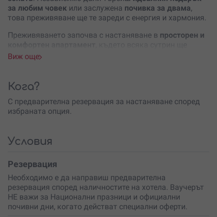
за любим човек
или заслужена
почивка за двама
,
това преживяване ще те зареди с енергия и хармония.
Преживяването започва с настаняване в
просторен и
комфортен апартамент
, където всяка сутрин ще
започва с вкусна закуска, а включените вечери ще
Виж още
бъдат наслада за небцето в уютна обстановка.
Външните термални топила
ще те потопят в магията
на минералната вода, а
Therma & SPA зоната
ще ти
Кога?
предложи разнообразие от СПА удоволствия –
С предварителна резервация за настаняване според
акватоничен басейн, арома парна баня, солна и
избраната опция.
инфраред сауна, релакс и тепидариум зона
, както и
освежаващи
приключенски душове
.
В СПА центъра те очакват още
вътрешен басейн,
Условия
джакузи, контрастен басейн, сауна, парна баня и
релакс зона
– всичко необходимо за пълно
Резервация
презареждане.
Необходимо е да направиш предварителна
Вземи си почивка
от забързаното ежедневие и се
резервация според наличностите на хотела. Ваучерът
наслади на два дни, изпълнени с топлина, комфорт и
НЕ важи за Национални празници и официални
грижа за тялото и ума. Отдай се на това незабравимо
почивни дни, когато действат специални оферти.
СПА преживяване и
подари на себе си и на любимия