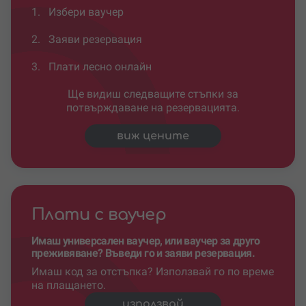
1.
Избери ваучер
2.
Заяви резервация
3.
Плати лесно онлайн
Ще видиш следващите стъпки за
потвърждаване на резервацията.
виж цените
Плати с ваучер
Имаш универсален ваучер, или ваучер за друго
преживяване? Въведи го и заяви резервация.
Имаш код за отстъпка? Използвай го по време
на плащането.
използвай