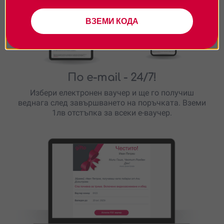
ВЗЕМИ КОДА
По e-mail
- 24/7!
Избери електронен ваучер и ще го получиш
веднага след завършването на поръчката. Вземи
1лв отстъпка за всеки е-ваучер.