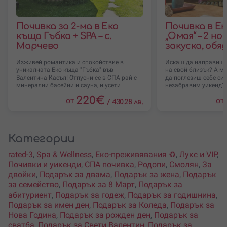
Почивка за 2-ма в Еко
Почивка в Е
къща Гъбка + SPA – с.
„Омая“ – 2 н
Марчево
закуска, обя
Изживей романтика и спокойствие в
Искаш да направиш 
уникалната Еко къща "Гъбка" във
на свой близък? А м
Валентина Касъл! Отпусни се в СПА рай с
да поглезиш себе си
минерални басейни и сауна, и усети
незабравим уикенд?
220
€
от
от
/
430.28 лв.
Категории
rated-3
,
Spa & Wellness
,
Еко-преживявания ♻️
,
Лукс и VIP
,
Почивки и уикенди
,
СПА почивка
,
Родопи
,
Смолян
,
За
двойки
,
Подарък за двама
,
Подарък за жена
,
Подарък
за семейство
,
Подарък за 8 Март
,
Подарък за
абитуриент
,
Подарък за годеж
,
Подарък за годишнина
,
Подарък за имен ден
,
Подарък за Коледа
,
Подарък за
Нова Година
,
Подарък за рожден ден
,
Подарък за
сватба
,
Подарък за Свети Валентин
,
Подарък за