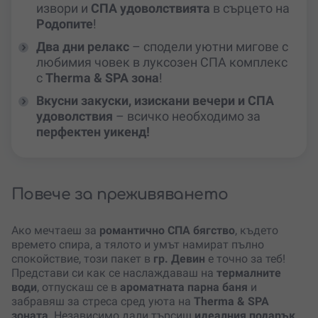
извори и
СПА удоволствията
в сърцето на
Родопите
!
Два дни релакс
– сподели уютни мигове с
любимия човек в луксозен СПА комплекс
с
Therma & SPA зона
!
Вкусни закуски, изискани вечери и СПА
удоволствия
– всичко необходимо за
перфектен уикенд!
Повече за преживяването
Ако мечтаеш за
романтично СПА бягство
, където
времето спира, а тялото и умът намират пълно
спокойствие, този пакет в
гр. Девин
е точно за теб!
Представи си как се наслаждаваш на
термалните
води
, отпускаш се в
ароматната парна баня
и
забравяш за стреса сред уюта на
Therma & SPA
зоната
. Независимо дали търсиш
идеалния подарък