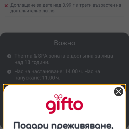
Доплащане за дете над 3.99 г и трети възрастен на
допълнително легло
Важно
Therma & SPA зоната е достъпна за лица
над 18 години.
Час на настаняване: 14.00 ч. Час на
напускане: 11.00 ч.
За настаняване на дете от 4 - 11.99 г е
необходимо да доплатиш на място 44,98
лв/23 евро на ден с вкл. закуска и вечеря;
за дете от 12 - 18 г и възрастен - с
доплащане 99,75 лв/51 евро на ден с вкл.
закуска и вечеря.