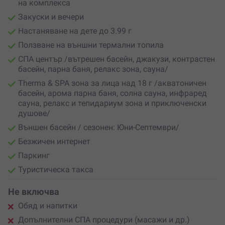
на комплекса
Закуски и вечери
Настаняване на дете до 3.99 г
Ползване на външни термални топила
СПА център /вътрешен басейн, джакузи, контрастен
басейн, парна баня, релакс зона, сауна/
Therma & SPA зона за лица над 18 г /акватоничен
басейн, арома парна баня, солна сауна, инфраред
сауна, релакс и тепидариум зона и приключенски
душове/
Външен басейн / сезонен: Юни-Септември/
Безжичен интернет
Паркинг
Туристическа такса
Не включва
Обяд и напитки
Допълнителни СПА процедури (масажи и др.)