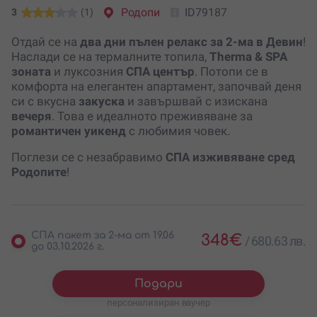
Родопи
ID79187
3
(1)
Отдай се на
два дни пълен релакс за 2-ма в Девин
!
Наслади се на термалните топила,
Therma & SPA
зоната
и луксозния
СПА център
. Потопи се в
комфорта на елегантен апартамент, започвай деня
си с вкусна
закуска
и завършвай с изискана
вечеря
. Това е идеалното преживяване за
романтичен уикенд
с любимия човек.
Поглези се с незабравимо
СПА изживяване сред
Родопите
!
СПА пакет за 2-ма от 19.06
348
€
/
680.63 лв.
до 03.10.2026 г.
Подари
персонализиран ваучер