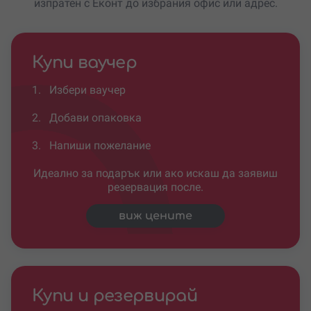
изпратен с Еконт до избрания офис или адрес.
Купи ваучер
1.
Избери ваучер
2.
Добави опаковка
3.
Напиши пожелание
Идеално за подарък или ако искаш да заявиш
резервация после.
виж цените
Купи и резервирай