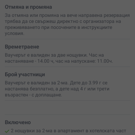
човек
уикенд, изпълнен с релакс, уют и романтика!
Отмяна и промяна
За отмяна или промяна на вече направена резервация
трябва да се свържеш директно с организатора на
преживяването при посочените в инструкциите
условия.
Времетраене
Ваучерът е валиден за две нощувки. Час на
настаняване - 14.00 ч, час на напускане: 11.00ч.
Брой участници
Ваучерът е валиден за 2-ма. Дете до 3.99 г се
настанява безплатно, а дете над 4 г или трети
възрастен - с доплащане.
Включено
2 нощувки за 2-ма в апартамент в хотелската част