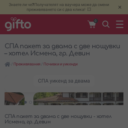
Знаете ли че❓Получателят на ваучера може да смени
🆕
Н
×
преживяването си с два клика! 💥
0
СПА пакет за двама с две нощувки
– хотел Исмена, гр. Девин
/
Преживявания
/
Почивки и уикенди
СПА уикенд за двама
СПА пакет за двама с две нощувки - хотел
Исмена, гр. Девин