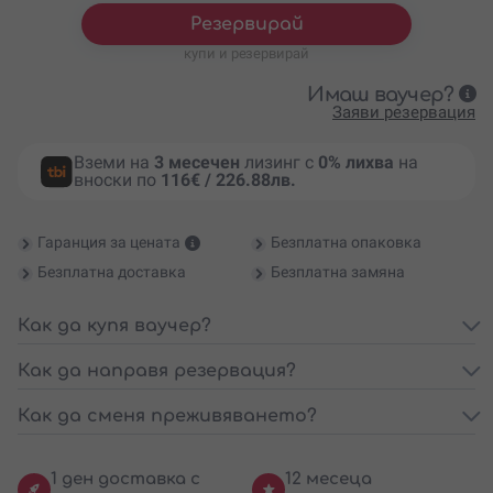
Резервирай
купи и резервирай
Имаш ваучер?
Заяви резервация
Вземи на
3 месечен
лизинг с
0% лихва
на
вноски по
116€ / 226.88лв.
Гаранция за цената
Безплатна опаковка
Безплатна доставка
Безплатна замяна
Как да купя ваучер?
Как да направя резервация?
Как да сменя преживяването?
1 ден доставка с
12 месеца