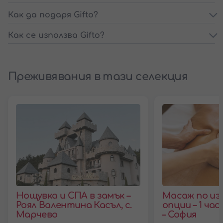
Как да подаря Gifto?
Как се използва Gifto?
Преживявания в тази селекция
Нощувка и СПА в замък –
Масаж по из
Роял Валентина Касъл, с.
опции – 1 час
Марчево
– София