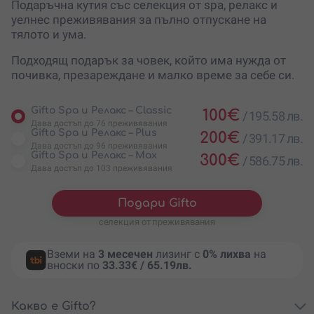
Подаръчна кутия със селекция от spa, релакс и
уелнес преживявания за пълно отпускане на
тялото и ума.
Подходящ подарък за човек, който има нужда от
почивка, презареждане и малко време за себе си.
Gifto Spa и Релакс – Classic
100
€
/
195.58 лв.
Дава достъп до 76 преживявания
Gifto Spa и Релакс – Plus
200
€
/
391.17 лв.
Дава достъп до 96 преживявания
Gifto Spa и Релакс – Max
300
€
/
586.75 лв.
Дава достъп до 103 преживявания
Подари Gifto
селекция от преживявания
Вземи на
3 месечен
лизинг с
0% лихва
на
вноски по
33.33€ / 65.19лв.
Какво е Gifto?