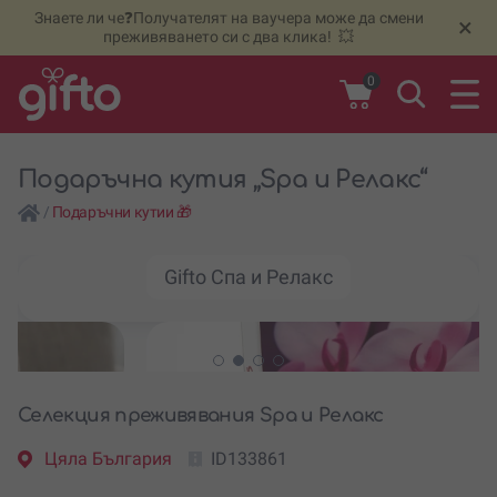
Знаете ли че❓Получателят на ваучера може да смени
🆕
Н
×
преживяването си с два клика! 💥
0
Подаръчна кутия „Spa и Релакс“
/
Подаръчни кутии 🎁
Gifto Спа и Релакс
Селекция преживявания Spa и Релакс
Цяла България
ID133861