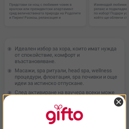
Представи си нощ с любимия човек в
Изненадай любимия 
кралски или президентски апартамент
релакс и подмладява
сред величествената природа на Родопите
по избор! Подари ус
и Пирин! Разкош, релаксация и
който ще облекчи ст
Идеален избор за хора, които имат нужда
от спокойствие, комфорт и
възстановяване.
Масажи, spa ритуали, head spa, wellness
процедури, флоатация, spa почивки и още
идеи за истинско отпускане.
След активиране на ваучера всеки може
сам да избере най-подходящото
преживяване според вкуса и
настроението си.