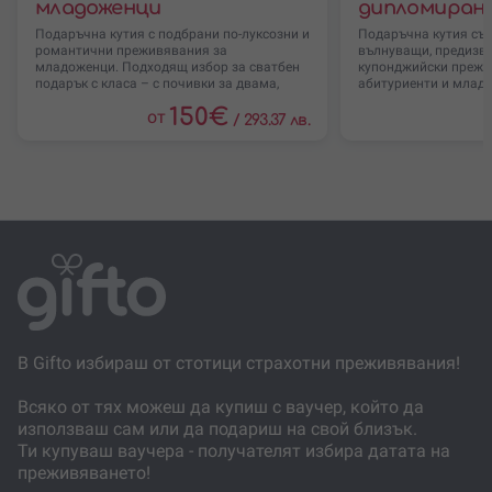
младоженци
дипломиран
Преживяванията са на различни локации в
страната.
Подаръчна кутия с подбрани по-луксозни и
Подаръчна кутия със
романтични преживявания за
вълнуващи, предизв
Някои предложения могат да имат сезонни, часови
младоженци. Подходящ избор за сватбен
купонджийски прежи
или организационни ограничения според
подарък с класа – с почивки за двама,
абитуриенти и млади
конкретния партньор.
нов етап от живота
150
€
от
/
293.37 лв.
Ако избраното преживяване е на по-ниска стойност,
остатъкът може да се използва като код за
отстъпка при следваща резервация или покупка.
Конкретните предложения от селекцията се виждат
по-долу на страницата.
В Gifto избираш от стотици страхотни преживявания!
Всяко от тях можеш да купиш с ваучер, който да
използваш сам или да подариш на свой близък.
Ти купуваш ваучера - получателят избира датата на
преживяването!