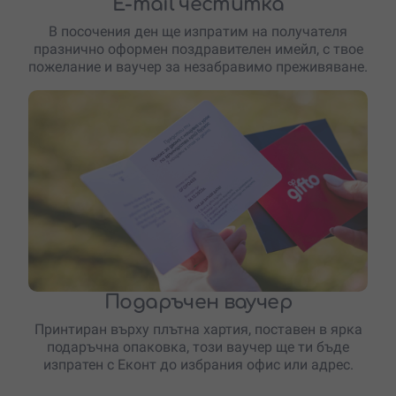
E-mail честитка
В посочения ден ще изпратим на получателя
празнично оформен поздравителен имейл, с твое
пожелание и ваучер за незабравимо преживяване.
Подаръчен ваучер
Принтиран върху плътна хартия, поставен в ярка
подаръчна опаковка, този ваучер ще ти бъде
изпратен с Еконт до избрания офис или адрес.