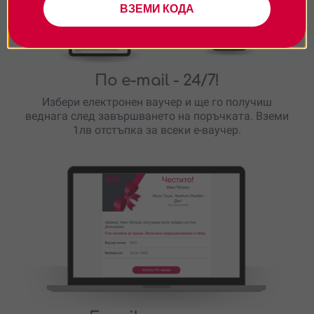
ВЗЕМИ КОДА
По e-mail
- 24/7!
Избери електронен ваучер и ще го получиш
веднага след завършването на поръчката. Вземи
1лв отстъпка за всеки е-ваучер.