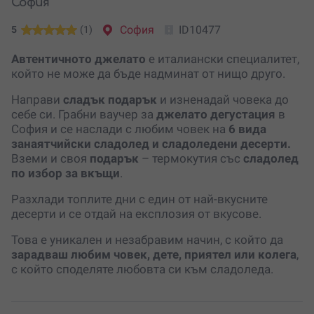
София
София
ID10477
5
(1)
Автентичното джелато
е италиански специалитет,
който не може да бъде надминат от нищо друго.
Направи
сладък подарък
и изненадай човека до
себе си. Грабни ваучер за
джелато дегустация
в
София и се наслади с любим човек на
6 вида
занаятчийски сладолед и сладоледени десерти.
Вземи и своя
подарък
– термокутия със
сладолед
по избор за вкъщи
.
Разхлади топлите дни с един от най-вкусните
десерти и се отдай на експлозия от вкусове.
Това е уникален и незабравим начин, с който да
зарадваш любим човек, дете, приятел или колега
,
с който споделяте любовта си към сладоледа.