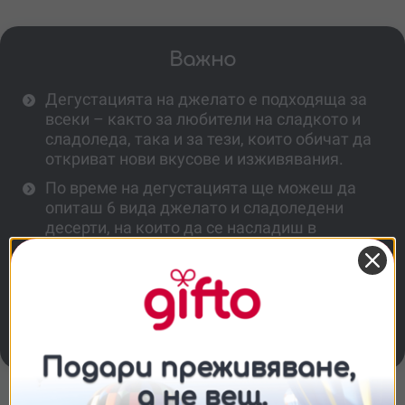
Важно
Дегустацията на джелато е подходяща за
всеки – както за любители на сладкото и
сладоледа, така и за тези, които обичат да
откриват нови вкусове и изживявания.
По време на дегустацията ще можеш да
опиташ 6 вида джелато и сладоледени
десерти, на които да се насладиш в
компанията на любим човек.
Не е необходима никаква подготовка от
твоя страна. Организаторите са
подготвили всичко за приятното ти
прекарване и вкусната дегустация.
Съгласие
Подробности
Относно