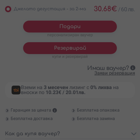
30.68
€
/
60 лв.
Джелато дегустация - за 2-ма
Подари
персонализиран ваучер
Резервирай
купи и резервирай
Имаш ваучер?
Заяви резервация
Вземи на
3 месечен
лизинг с
0% лихва
на
вноски по
10.23€ / 20.01лв.
Гаранция за цената
Безплатна опаковка
Безплатна доставка
Безплатна замяна
Как да купя ваучер?