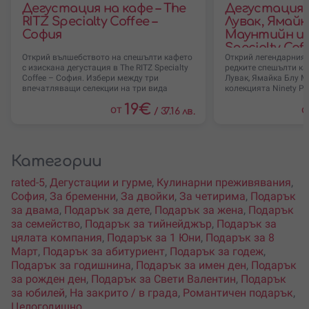
Дегустация на кафе – The
Дегустация 
RITZ Specialty Coffee –
Лувак, Ямайк
София
Маунтийн и д
Specialty Cof
Открий вълшебството на спешълти кафето
Открий легендарния в
с изискана дегустация в The RITZ Specialty
редките спешълти ка
Coffee – София. Избери между три
Лувак, Ямайка Блу М
впечатляващи селекции на три вида
колекцията Ninety Plu
19
€
от
о
/
37.16 лв.
Категории
rated-5
,
Дегустации и гурме
,
Кулинарни преживявания
,
София
,
За бременни
,
За двойки
,
За четирима
,
Подарък
за двама
,
Подарък за дете
,
Подарък за жена
,
Подарък
за семейство
,
Подарък за тийнейджър
,
Подарък за
цялата компания
,
Подарък за 1 Юни
,
Подарък за 8
Март
,
Подарък за абитуриент
,
Подарък за годеж
,
Подарък за годишнина
,
Подарък за имен ден
,
Подарък
за рожден ден
,
Подарък за Свети Валентин
,
Подарък
за юбилей
,
На закрито / в града
,
Романтичен подарък
,
Целогодишно