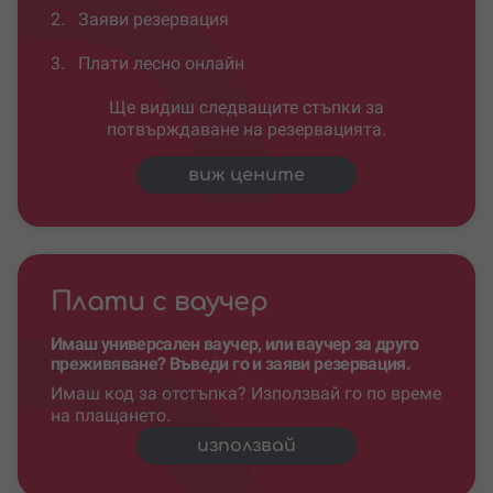
2.
Заяви резервация
3.
Плати лесно онлайн
Ще видиш следващите стъпки за
потвърждаване на резервацията.
виж цените
Плати с ваучер
Имаш универсален ваучер, или ваучер за друго
преживяване? Въведи го и заяви резервация.
Имаш код за отстъпка? Използвай го по време
на плащането.
използвай