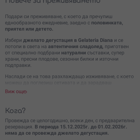
Повече за преживяването
Подари си преживяване, с което да пречупиш
еднообразното ежедневие, заедно с
половинката,
приятел или детето.
Избери
джелато дегустация в Gelateria Diana
и се
потопи в света на
автентичния сладолед
, приготвен
от специално подбрани
натурални
съставки, супер
храни, пресни плодове, сезонни билки и източни
подправки.
Наслади се на това разхлаждащо изживяване, с което
можеш да поглезиш сетивата и да зарадваш
любителите на сладоледа.
Джелато вкусовете
, които
Виж още
ще опиташ са проява на истинска изобретателност в
кулинарията и определено ще впечатлят дори най-
изтънченото небце.
Кога?
На тази дегустация ти и твоята компания ще се
Провежда се целогодишно, всеки ден, с предварителна
насладите на цели
6 невероятни джелато вкуса
,
резервация.
В периода 15.12.2025г. до 01.02.2026г.
сладоледени десерти
и
сладолед в термо кутия за
няма да се провежда джелато дегустация.
вкъщи
. Избери своя вкус и поглези сетивата си с това