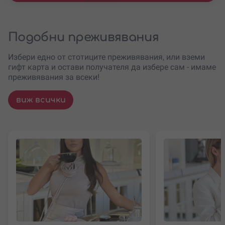
Подобни преживявания
Избери едно от стотиците преживявания, или вземи
гифт карта и остави получателя да избере сам - имаме
преживявания за всеки!
виж всички