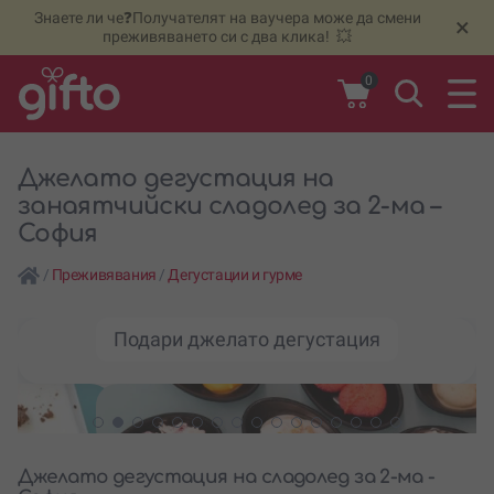
Знаете ли че❓Получателят на ваучера може да смени
🆕
Н
×
преживяването си с два клика! 💥
0
Джелато дегустация на
занаятчийски сладолед за 2-ма –
София
/
Преживявания
/
Дегустации и гурме
Подари джелато дегустация
Джелато дегустация на сладолед за 2-ма -