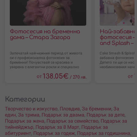
Фотосесия на бременна
Най-забавн
дама – Стара Загора
фотосесия –
and Splash –
Запечатай най-нежния период от живота
Cake Smash & Splash 
си с професионална фотосесия за
забавна фотосесия з
бременни! Почувствай се красива и
Детето ти ще се насл
уверена с елегантни рокли и специално
необикновения начин
138.05
€
от
от
/
270 лв.
Категории
Творчество и изкуство
,
Пловдив
,
За бременни
,
За
един
,
За трима
,
Подарък за двама
,
Подарък за дете
,
Подарък за жена
,
Подарък за семейство
,
Подарък за
тийнейджър
,
Подарък за 8 Март
,
Подарък за
абитуриент
,
Подарък за годеж
,
Подарък за годишнина
,