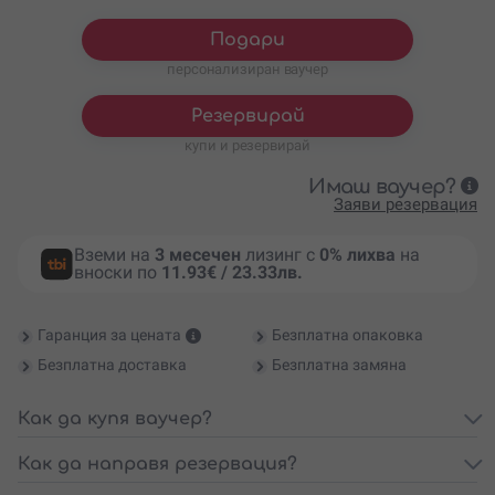
ириса
Заснемане на четири
138.05
€
/
270 лв.
ириса и рамка
Подари
127.82
€
/
250 лв.
Заснемане на пет ириса
персонализиран ваучер
Заснемане на пет ириса и
153.39
€
/
300 лв.
рамка
Резервирай
купи и резервирай
Имаш ваучер?
Заяви резервация
Вземи на
3 месечен
лизинг с
0% лихва
на
вноски по
11.93€ / 23.33лв.
Гаранция за цената
Безплатна опаковка
Безплатна доставка
Безплатна замяна
Как да купя ваучер?
Как да направя резервация?