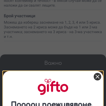
носят контейнер и течност - в някои случаи може да се
наложи да си свалят лещите.
Брой участници
Можеш да избереш заснемане на 1, 2, 3, 4 или 5 ириса.
Заснемането на 2 ириса може да бъде на 1 или 2-ма
участника; заснемането на 3 ириса - на 3-ма участника
и т.н.
Важно
Ако носиш контактни лещи, носи
контейнер за тях, за да можеш да ги
свалиш ако е нужно.
За деца под 2 години е задължително
обаждане преди резервация.
Срокът на изпълнение след заснемането e