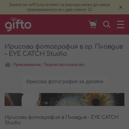
Знаете ли че❓Получателят на ваучера може да смени
🆕
Н
×
преживяването си с два клика! 💥
0
Ирисова фотография в гр. Пловдив
– EYE CATCH Studio
/
Преживявания
/
Творчество и изкуство
Ирисова фотография за двойки
Ирисова фотография в Пловдив - EYE CATCH
Studio