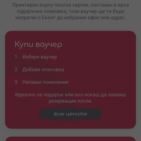
Принтиран върху плътна хартия, поставен в ярка
подаръчна опаковка, този ваучер ще ти бъде
изпратен с Еконт до избрания офис или адрес.
Купи ваучер
1.
Избери ваучер
2.
Добави опаковка
3.
Напиши пожелание
Идеално за подарък или ако искаш да заявиш
резервация после.
виж цените