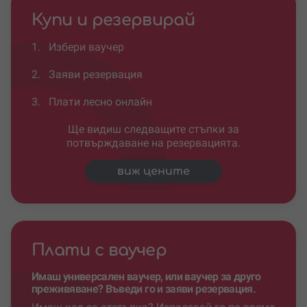
Купи и резервирай
1.
Избери ваучер
2.
Заяви резервация
3.
Плати лесно онлайн
Ще видиш следващите стъпки за
потвърждаване на резервацията.
виж цените
Плати с ваучер
Имаш универсален ваучер, или ваучер за друго
преживяване? Въведи го и заяви резервация.