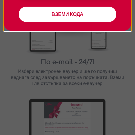
ВЗЕМИ КОДА
По e-mail
- 24/7!
Избери електронен ваучер и ще го получиш
веднага след завършването на поръчката. Вземи
1лв отстъпка за всеки е-ваучер.