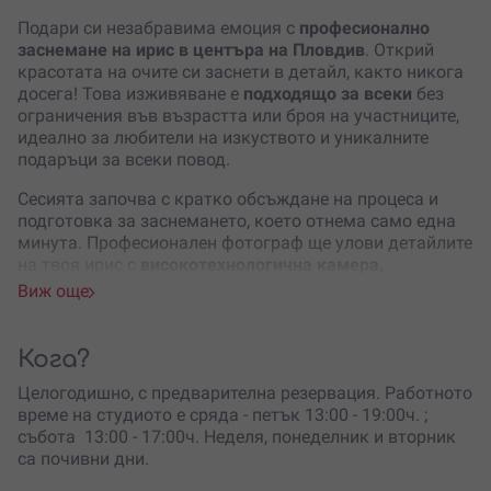
Подари си незабравима емоция с
професионално
заснемане на ирис в центъра на Пловдив
. Открий
красотата на очите си заснети в детайл, както никога
досега! Това изживяване е
подходящо за всеки
без
ограничения във възрастта или броя на участниците,
идеално за любители на изкуството и уникалните
подаръци за всеки повод.
Сесията започва с кратко обсъждане на процеса и
подготовка за заснемането, което отнема само една
минута. Професионален фотограф ще улови детайлите
на твоя ирис с
високотехнологична камера,
гарантираща изключително качество
. Обработката
Виж още
на снимките става на място и да отнема 15 работни
дни, като имаш възможност да избереш и
допълнителни ефекти, рамка
или принт върху
Кога?
специални материали като
канава или акрилен
Целогодишно, с предварителна резервация. Работното
дибонд
. Готовата снимка/картина се получава с
време на студиото е сряда - петък 13:00 - 19:00ч. ;
безплатна доставка до автомат на BOXNOW
събота 13:00 - 17:00ч. Неделя, понеделник и вторник
Не изпускай възможността да имаш уникален
са почивни дни.
портрет на твоя ирис
или да подариш това