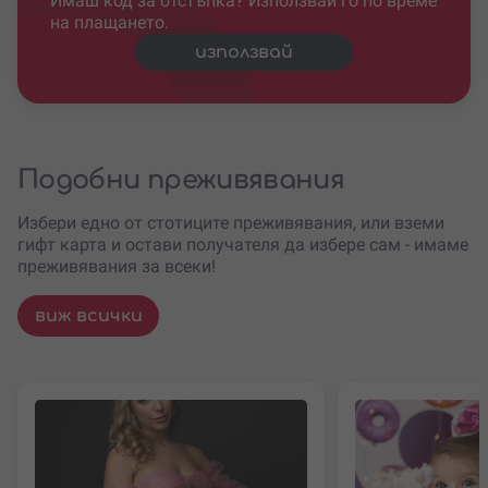
Имаш код за отстъпка? Използвай го по време
на плащането.
използвай
Подобни преживявания
Избери едно от стотиците преживявания, или вземи
гифт карта и остави получателя да избере сам - имаме
преживявания за всеки!
виж всички