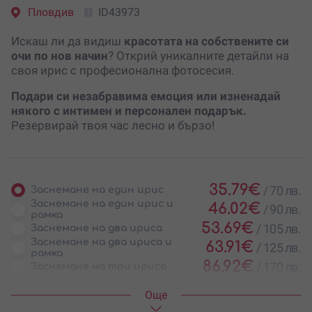
Пловдив
ID43973
Искаш ли да видиш
красотата на собствените си
очи по нов начин
? Открий уникалните детайли на
своя ирис с професионална фотосесия.
Подари си незабравима емоция или изненадай
някого с интимен и персонален подарък.
Резервирай твоя час лесно и бързо!
35.79
€
/
70 лв.
Заснемане на един ирис
Заснемане на един ирис и
46.02
€
/
90 лв.
рамка
53.69
€
/
105 лв.
Заснемане на два ириса
Заснемане на два ириса и
63.91
€
/
125 лв.
рамка
86.92
€
/
170 лв.
Заснемане на три ириса
Заснемане на три ириса и
104.81
€
/
205 лв.
рамка
Oще
Заснемане на четири
109.93
€
/
215 лв.