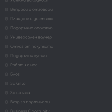
Удължи валидност
Въпроси и отговори
Плащане и доставка
Подаръчна опаковка
Универсален ваучер
Отказ от покупката
Подаръчни кутии
Работи с нас
Блог
За Gifto
За връзка
Вход за партньори
Business Oportunity