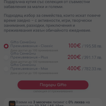
Подаръчна кутия със селекция от съвместни
забавления за малки и големи.
Подходящ избор за семейства, които искат повече
време заедно – с активности, игри, творчески
занимания, разходки, приключения и
преживявания извън обичайното ежедневие.
Gifto Семейни
100
€
/
195.58 лв.
Преживявания – Classic
Дава достъп до 100 преживявания
Gifto Семейни
200
€
/
391.17 лв.
Преживявания – Plus
Дава достъп до 100 преживявания
Gifto Семейни
400
€
/
782.33 лв.
Преживявания – Max
Дава достъп до 100 преживявания
Подари Gifto
селекция от преживявания
Вземи на
3 месечен
лизинг с
0% лихва
на
вноски по
33.33€ / 65.19лв.