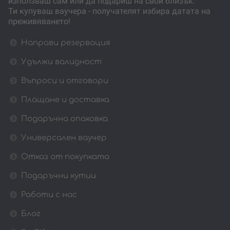
използваш сам или да подариш на свой близък.
Ти купуваш ваучера - получателят избира датата на
преживяването!
Направи резервация
Удължи валидност
Въпроси и отговори
Плащане и доставка
Подаръчна опаковка
Универсален ваучер
Отказ от покупката
Подаръчни кутии
Работи с нас
Блог