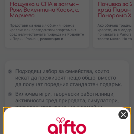
Нощувка и СПА в замък –
Почивка за 2
Роял Валентина Касъл, с.
край Пирин 
Марчево
Панорама Хау
Представи си нощ с любимия човек в
Ако обичаш традици
кралски или президентски апартамент
красоти, но с модерен
сред величествената природа на Родопите
почивката в Panoram
и Пирин! Разкош, релаксация и
твоето място! На тво
Подходящ избор за семейства, които
искат да преживеят нещо общо, вместо
да получат поредния стандартен подарък.
Включва игри, творчески работилници,
активности сред природата, симулатори,
разходки, приключения и семейни
почивки.
Получателят сам избира преживяването,
което най-добре пасва на възрастта,