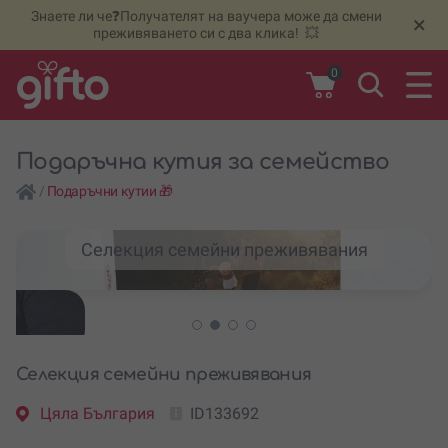
Знаете ли че❓Получателят на ваучера може да смени
🆕
Н
×
преживяването си с два клика! 💥
0
Подаръчна кутия за семейство
/
Подаръчни кутии 🎁
Селекция семейни преживявания
Селекция семейни преживявания
Цяла България
ID133692