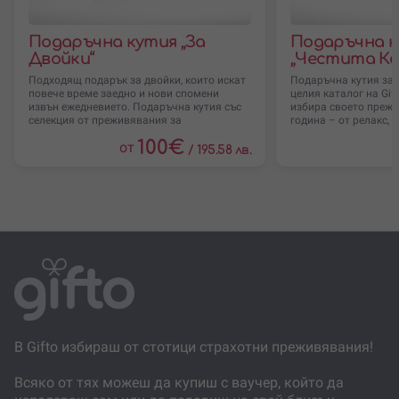
Валидността на ваучера и селекцията е
12 месеца
.
Получателят може да избере и резервира
Подаръчна кутия „За
Подаръчна 
преживяване от включената селекция без
Двойки“
„Честита Ко
доплащане.
Подходящ подарък за двойки, които искат
Подаръчна кутия за 
Преживяванията в селекцията са достъпни на
повече време заедно и нови спомени
целия каталог на Gif
извън ежедневието. Подаръчна кутия със
избира своето прежи
различни локации в страната.
селекция от преживявания за
година – от релакс, 
Някои преживявания може да имат възрастови,
сезонни или организационни условия според
100
€
от
/
195.58 лв.
конкретния партньор.
Ако избраното преживяване е на по-ниска стойност,
остатъкът може да се използва като код за
отстъпка при следваща резервация или покупка.
Конкретните преживявания в селекцията могат да
се видят по-долу на страницата.
В Gifto избираш от стотици страхотни преживявания!
Всяко от тях можеш да купиш с ваучер, който да