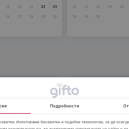
19
20
21
22
23
21
22
23
24
25
26
27
28
29
30
28
29
30
резервация
Включено
Полет с
Скок с 
Лиценз
сие
Подробности
От
правена
Екипир
директно с
Инстру
ри посочените
квитки. Използваме бисквитки и подобни технологии, за да осигу
рим изживяването ви, да анализираме използването на сайта и да