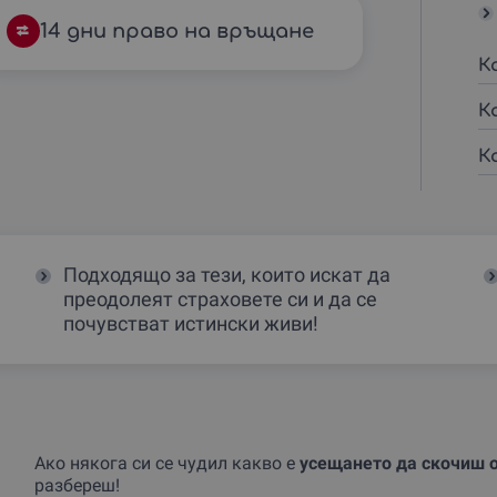
14 дни право на връщане
К
К
К
Подходящо за тези, които искат да
преодолеят страховете си и да се
почувстват истински живи!
Ако някога си се чудил какво е
усещането да скочиш 
разбереш!