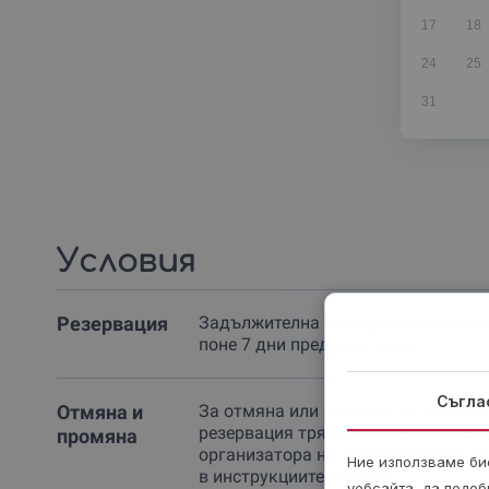
17
18
24
25
31
Условия
Резервация
Задължителна е предварителната 
поне 7 дни предварително.
Съгла
Отмяна и
За отмяна или промяна на вече на
резервация трябва да се свържеш 
промяна
организатора на преживяването п
Ние използваме бис
в инструкциите условия.
уебсайта, да подоб