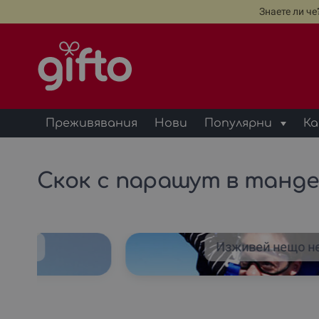
Знаете ли ч
Преживявания
Нови
Популярни
Ка
Скок с парашут в танде
яване
Изживей нещо н