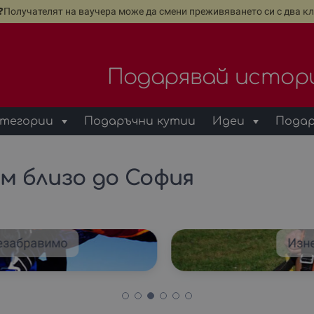
е❓Получателят на ваучера може да смени преживяването си с два кл
Подарявай истор
тегории
Подаръчни кутии
Идеи
Подар
м близо до София
езабравимо
Изн