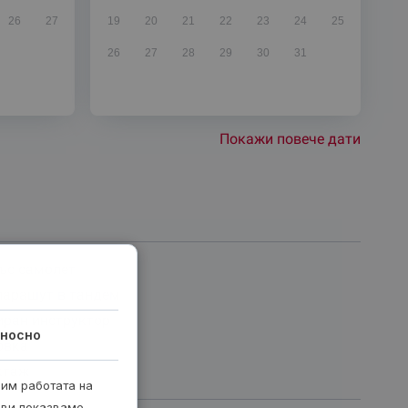
26
27
19
20
21
22
23
24
25
26
27
28
29
30
31
Покажи повече дати
ъс самолет
парашут в тандем
иран инструктор
носно
овка
ктаж
рим работата на
 ви показваме