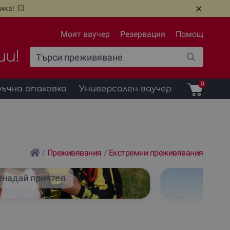
×
ика! 💥
Моят ваучер
Резервация
Помощ
ии!
0
ъчна опаковка
Универсален ваучер
/
Преживявания
/
Екстремни преживявания
енадай приятел