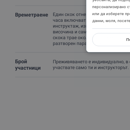
персонализирано с
или да изберете пр
Времетраене
Един скок отнема общо около два 
часа включват престой на летищет
данни, моля, посет
инструктаж, изкачване на самолет
височина и самия скок. Свободнот
скока трае около 30-40 секунди, а 
П
разтворен парашут около 5-6 мину
Брой
Преживяването е индивидуално, в
участници
участвате само ти и инструкторът.