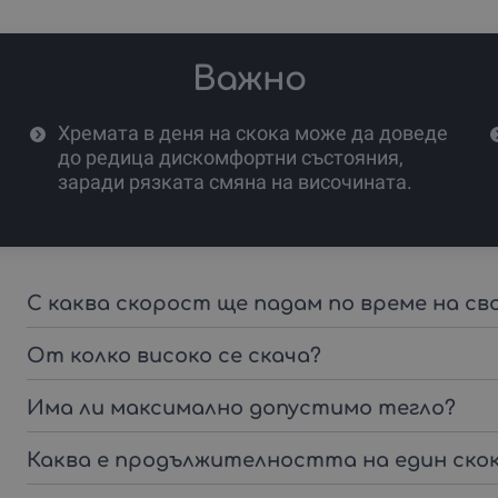
Важно
Хремата в деня на скока може да доведе
до редица дискомфортни състояния,
заради рязката смяна на височината.
С каква скорост ще падам по време на св
От колко високо се скача?
Има ли максимално допустимо тегло?
Каква е продължителността на един ско