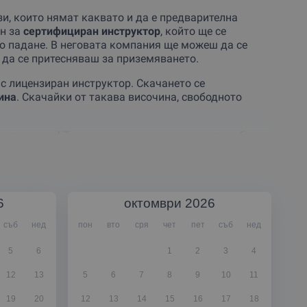
зи, които нямат каквато и да е предварителна
ан за
сертифициран инструктор
, който ще се
то падане. В неговата компания ще можеш да се
з да се притесняваш за приземяването.
с лицензиран инструктор. Скачането се
ина
. Скачайки от такава височина, свободното
етра в час!
Трудно е да се опише с думи подобна
ш! Средната продължителност на полета е около 5
нструкторът ще се погрижи за останалото.
ните приключения
, а тръпката е несравнима. Щом се
реност! Ще можеш да продължиш пълноценно деня си,
6
октомври
2026
съб
нед
пон
вто
сря
чет
пет
съб
нед
ашут са
опитни професионалисти
, с хиляди скокове
5
6
1
2
3
4
12
13
5
6
7
8
9
10
11
19
20
12
13
14
15
16
17
18