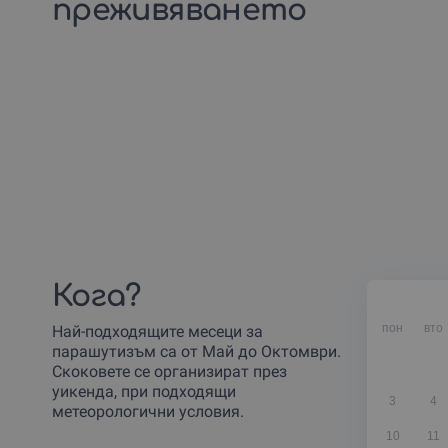
преживяването
Кога?
пон
вто
Най-подходящите месеци за
парашутизъм са от Май до Октомври.
Скоковете се организират през
уикенда, при подходящи
3
4
метеорологични условия.
10
11