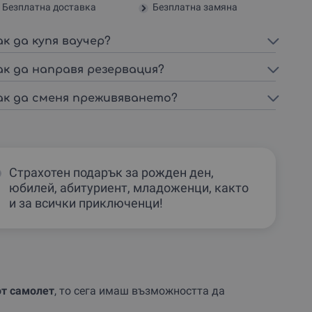
Безплатна доставка
Безплатна замяна
ак да купя ваучер?
ак да направя резервация?
ак да сменя преживяването?
Страхотен подарък за рожден ден,
юбилей, абитуриент, младоженци, както
и за всички приключенци!
от самолет
, то сега имаш възможността да