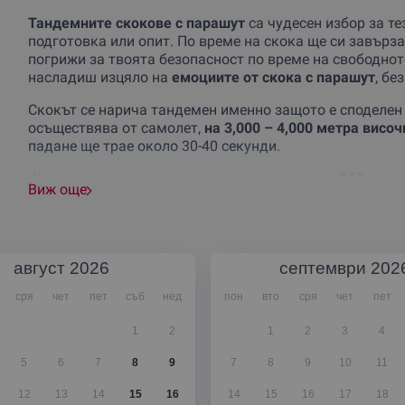
Тандемните скокове с парашут
са чудесен избор за те
подготовка или опит. По време на скока ще си завърз
погрижи за твоята безопасност по време на свободно
насладиш изцяло на
емоциите от скока с парашут
, бе
Скокът се нарича тандемен именно защото е споделен 
осъществява от самолет,
на 3,000 – 4,000 метра височ
падане ще трае около 30-40 секунди.
Ще можеш да развиеш
скорост на падане от 240 килом
Виж още
емоция, можеш да разбереш истински само като опита
минути. Просто се наслади и запечатай тези мигове. И
Парашутизмът е „ферарито“ на въздушните екстрем
приземиш на земята, ще си изпълнен с енергия и уве
август
2026
септември
202
който е започнал със
скок от 3500 метра
.
сря
чет
пет
съб
нед
пон
вто
сря
чет
пет
Инструкторите, които провеждат тандемен скок с пар
1
2
1
2
3
4
зад гърба си.
5
6
7
8
9
7
8
9
10
11
12
13
14
15
16
14
15
16
17
18