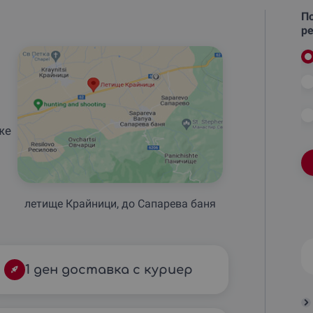
По
ре
же
летище Крайници, до Сапарева баня
1 ден доставка с куриер