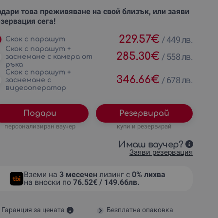
дари това преживяване на свой близък, или заяви
зервация сега!
229.57
€
/
449 лв.
Скок с парашут
Скок с парашут +
285.30
€
/
558 лв.
заснемане с камера от
ръка
Скок с парашут +
346.66
€
/
678 лв.
заснемане с
видеооператор
Подари
Резервирай
персонализиран ваучер
купи и резервирай
Имаш ваучер?
Заяви резервация
Вземи на
3 месечен
лизинг с
0% лихва
на вноски по
76.52€ / 149.66лв.
Гаранция за цената
Безплатна опаковка