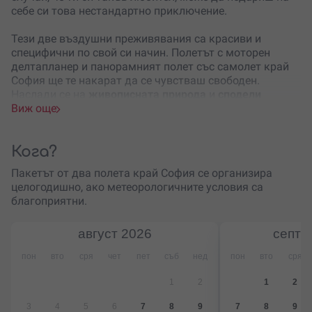
себе си това нестандартно приключение.
Тези две въздушни преживявания са красиви и
специфични по свой си начин. Полетът
с моторен
делтапланер и панорамният полет със самолет край
София ще те накарат да се чувстваш свободен.
Наслади се на
живописната природа
и
сподели
момента
Виж още
с най-обичаните от теб хора.
Когато пристигнеш на място, ще те чака
лицензиран
пилот и инструктор
Кога?
, който ще ти разкаже това, което
трябва да знаеш за мотоделтапланера и за самолета.
Пакетът от два полета край София се организира
Той ще бъде с теб по време на полета, а преди него ще
целогодишно, ако метеорологичните условия са
проведе кратък инструктаж.
благоприятни.
Със сигурност изживяването ще ти остави незабравим
август
2026
септе
спомен и ще разказваш дълго за него на всички твои
познати.
пон
вто
сря
чет
пет
съб
нед
пон
вто
сря
Преживяването включва
:
1
2
1
2
Полет със самолет Cessna 150;
3
4
5
6
7
8
9
7
8
9
Полет с моторен делтапланер от най-висок клас, с