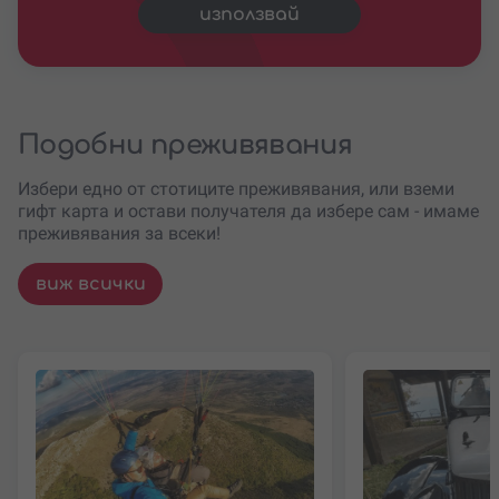
използвай
Подобни преживявания
Избери едно от стотиците преживявания, или вземи
гифт карта и остави получателя да избере сам - имаме
преживявания за всеки!
виж всички