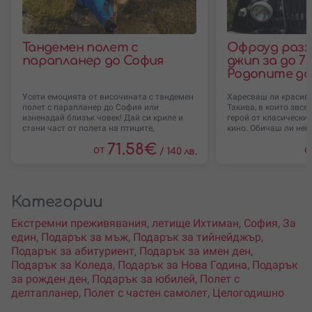
Тандемен полет с
Офроуд разх
парапланер до София
джип за до 7 
Родопите до
Усети емоцията от височината с тандемен
Харесваш ли красиви
полет с парапланер до София или
Такива, в които звсе
изненадай близък човек! Дай си криле и
герой от класически
стани част от полета на птиците,
кино. Обичаш ли не
71.58
€
от
о
/
140 лв.
Категории
Екстремни преживявания
,
летище Ихтиман
,
София
,
За
един
,
Подарък за мъж
,
Подарък за тийнейджър
,
Подарък за абитуриент
,
Подарък за имен ден
,
Подарък за Коледа
,
Подарък за Нова Година
,
Подарък
за рожден ден
,
Подарък за юбилей
,
Полет с
делтапланер
,
Полет с частен самолет
,
Целогодишно