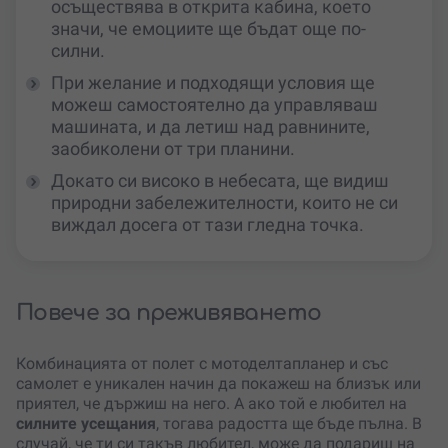
осъществява в открита кабина, което
значи, че емоциите ще бъдат още по-
силни.
При желание и подходящи условия ще
можеш самостоятелно да управляваш
машината, и да летиш над равнините,
заобиколени от три планини.
Докато си високо в небесата, ще видиш
природни забележителности, които не си
виждал досега от тази гледна точка.
Повече за преживяването
Комбинацията от полет с мотоделтапланер и със
самолет е уникален начин да покажеш на близък или
приятел, че държиш на него. А ако той е любител на
силните усещания
, тогава радостта ще бъде пълна. В
случай, че ти си такъв любител, може да подариш на