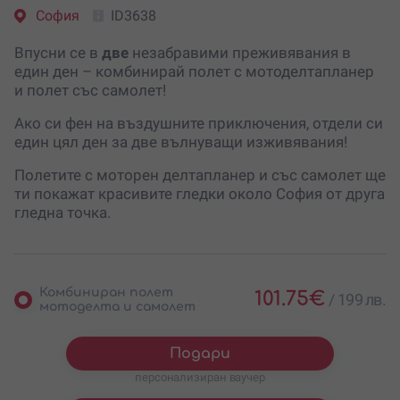
София
ID3638
Впусни се в
две
незабравими преживявания в
един ден – комбинирай полет с мотоделтапланер
и полет със самолет!
Ако си фен на въздушните приключения, отдели си
един цял ден за две вълнуващи изживявания!
Полетите с моторен делтапланер и със самолет ще
ти покажат красивите гледки около София от друга
гледна точка.
Комбиниран полет
101.75
€
/
199 лв.
мотоделта и самолет
Подари
персонализиран ваучер