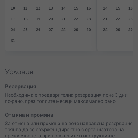
балистична система за спасяване;
10
11
12
13
14
15
16
14
15
16
Професионален пилот и инструктор, който
провежда предварителен инструктаж;
17
18
19
20
21
22
23
21
22
23
Екипировка;
24
Професионално фото и видеозаснемане.
25
26
27
28
29
30
28
29
30
31
Обичаш ли екстремните приключения? Този
комбиниран полет осигурява нужния баланс между
екстремност и безопасност!
Условия
Резервация
Необходима е предварителна резервация поне 3 дни
по-рано, през топлите месеци максимално рано.
Отмяна и промяна
За отмяна или промяна на вече направена резервация
трябва да се свържеш директно с организатора на
преживяването при посочените в инструкциите