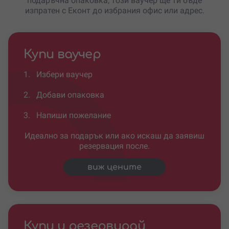
подаръчна опаковка, този ваучер ще ти бъде
изпратен с Еконт до избрания офис или адрес.
Купи ваучер
1.
Избери ваучер
2.
Добави опаковка
3.
Напиши пожелание
Идеално за подарък или ако искаш да заявиш
резервация после.
виж цените
Купи и резервирай