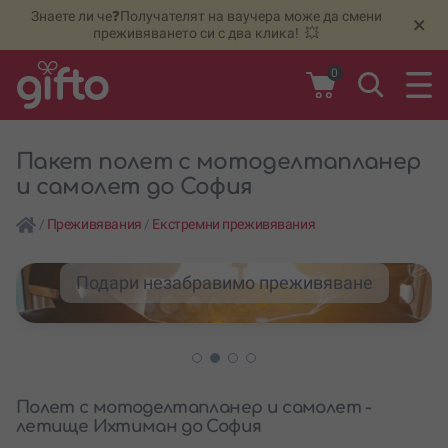
Знаете ли че❓Получателят на ваучера може да смени
🆕
Н
×
преживяването си с два клика! 💥
0
Пакет полет с мотоделтапланер
и самолет до София
/
Преживявания
/
Екстремни преживявания
Подари незабравимо преживяване
Полет с мотоделтапланер и самолет -
летище Ихтиман до София