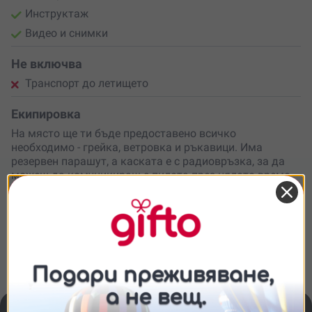
Инструктаж
Видео и снимки
Не включва
Транспорт до летището
Екипировка
На място ще ти бъде предоставено всичко
необходимо - грейка, ветровка и ръкавици. Има
резервен парашут, а каската е с радиовръзка, за да
можеш да комуникираш с пилота през цялото време.
Брой участници
Полетът се провежда само с теб и пилота, няма да
има други участници.
Съгласие
Подробности
Относно