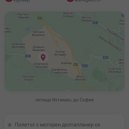
куриер
валидност
летище Ихтиман, до София
Полетът с моторен делтапланер се