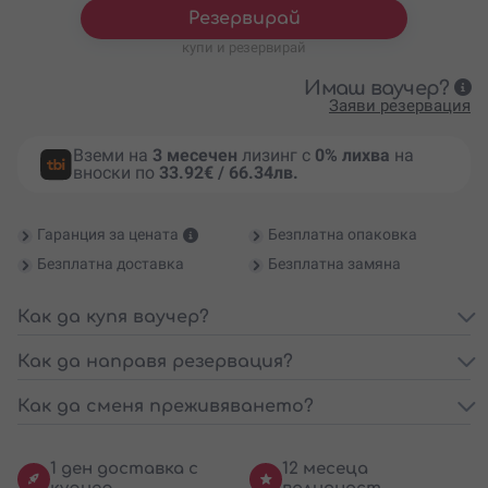
Резервирай
купи и резервирай
Имаш ваучер?
Заяви резервация
Вземи на
3 месечен
лизинг с
0% лихва
на
вноски по
33.92€ / 66.34лв.
Гаранция за цената
Безплатна опаковка
Безплатна доставка
Безплатна замяна
Как да купя ваучер?
Как да направя резервация?
Как да сменя преживяването?
1 ден доставка с
12 месеца