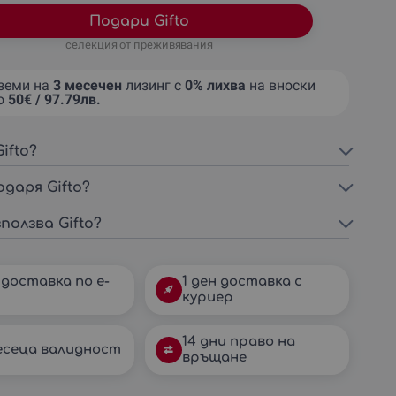
Подари Gifto
селекция от преживявания
земи на
3 месечен
лизинг с
0% лихва
на вноски
о
50€ / 97.79лв.
ifto?
одаря Gifto?
ползва Gifto?
 доставка по e-
1 ден доставка с
куриер
14 дни право на
есеца валидност
връщане