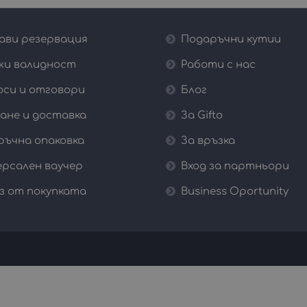
ави резервация
Подаръчни кутии
жи валидност
Работи с нас
оси и отговори
Блог
ане и доставка
За Gifto
ръчна опаковка
За връзка
ерсален ваучер
Вход за партньори
з от покупката
Business Oportunity