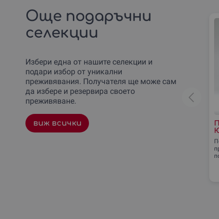
Още подаръчни
селекции
Избери една от нашите селекции и
подари избор от уникални
преживявания. Получателя ще може сам
да избере и резервира своето
преживяване.
виж всички
П
Ю
П
п
п
л
з
ж