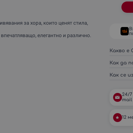
вявания за хора, които ценят стила,
В
п
впечатляващо, елегантно и различно.
Какво е G
Как да п
Как се из
24/7
mail
12 м