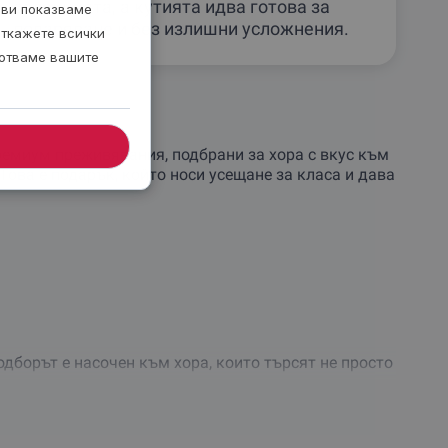
селекцията, а кутията идва готова за
 ви показваме
подаряване и без излишни усложнения.
откажете всички
ботваме вашите
ремиум преживявания, подбрани за хора с вкус към
Това е подарък, който носи усещане за класа и дава
дборът е насочен към хора, които търсят не просто
 дава достъп до цялата селекция. След активиране
 резервира всяко едно от тях без доплащане.