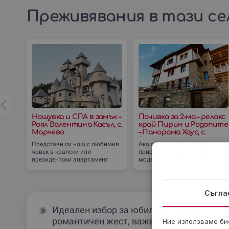
Преживявания в тази се
Нощувка и СПА в замък –
Почивка за 2-ма – релакс
Роял Валентина Касъл, с.
край Пирин и Родопите
Марчево
– Панорама Хаус, с.
Лещен
Представи си нощ с любимия
Ако обичаш традициите и
човек в кралски или
природните красоти, но с
президентски апартамент
модерен привкус и лукс, то
сред величествената природа
почивката в Panorama House
на Родопите и Пирин! Разкош,
с. Лещен е твоето място! На
релаксация и
твое
Съгла
Идеален избор за юбилей, сватба,
романтичен жест, важен рожден ден ил
Ние използваме бис