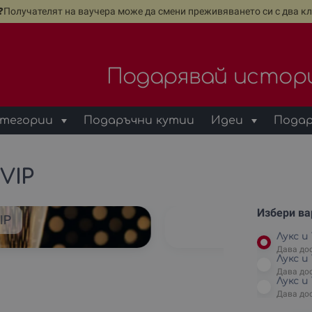
е❓Получателят на ваучера може да смени преживяването си с два кл
Подарявай истор
тегории
Подаръчни кутии
Идеи
Подар
VIP
Избери вар
VIP
Gi
Лукс и 
Дава до
Лукс и 
Дава до
Лукс и
Дава до