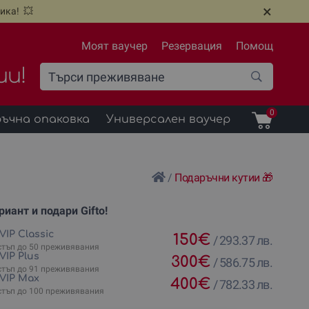
×
ика! 💥
Моят ваучер
Резервация
Помощ
ии!
0
ъчна опаковка
Универсален ваучер
/
Подаръчни кутии 🎁
иант и подари Gifto!
fto Лукс и VIP
VIP Classic
150
€
/
293.37 лв.
стъп до 50 преживявания
VIP Plus
300
€
/
586.75 лв.
стъп до 91 преживявания
 VIP Max
400
€
/
782.33 лв.
стъп до 100 преживявания