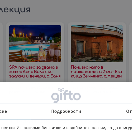
лекция
SPA почивка за двама в
Почивка като в
хотел Аспа Вила със
приказките за 2-ма – Еко
закуски и вечери, с. Баня
къща Землянка, с. Лещен
Поглези себе си и своята
Планината е място, което те
половинка с незабравима
кара да се чувстваш у дома, а
релаксираща почивка за
уникалното село Лещен е
двама в хотел Аспа Вила,
сгушено между две планини -
разположен в живописното
Родопите и Пирин. От еко
село Баня. Включва закуска
къща
сие
Подробности
От
Включва SPA и хотелски преживявания,
и
романтични вечери, вино, яхти,
квитки. Използваме бисквитки и подобни технологии, за да осигу