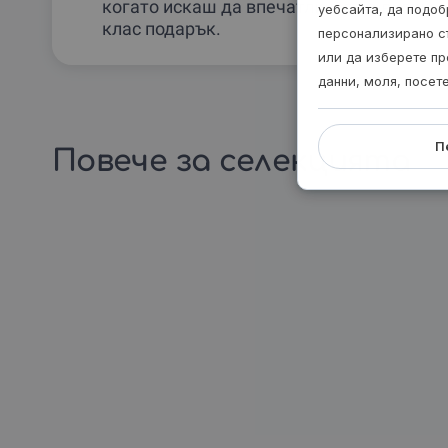
когато искаш да впечатлиш с по-висок
уебсайта, да подоб
клас подарък.
персонализирано с
или да изберете пр
данни, моля, посет
П
Повече за селекцията