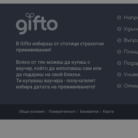
Напр
Удъл
Въпр
В Gifto избираш от стотици страхотни
преживявания!
Плащ
Всяко от тях можеш да купиш с
Пода
ваучер, който да използваш сам или
да подариш на свой близък.
Унив
Ти купуваш ваучера - получателят
Отка
избира датата на преживяването!
Общи условия
Поверителност
Бисквитки
Карта