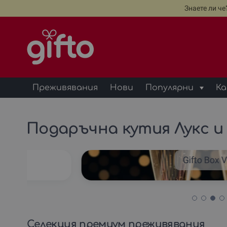
Знаете ли ч
Преживявания
Нови
Популярни
Ка
Подаръчна кутия Лукс и 
ания
Gifto Box 
Селекция премиум преживявания