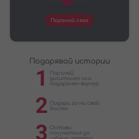
Поръчай сега
Подарявай истории
1
Поръчай
дигитален или
подаръчен ваучер
2
Подари го на свой
близък
3
Остави
получателя да
избере датата