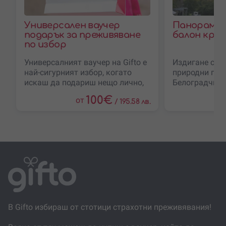
Универсален ваучер
Панорамно
подарък за преживяване
балон край
по избор
Универсалният ваучер на Gifto е
Издигане с б
най-сигурният избор, когато
природни гле
искаш да подариш нещо лично,
Белоградчишк
но не си напълно сигурен кое
се в панорам
100
€
от
преживяване ще зарадва
/
195.58 лв.
поглед отвисо
когато
В Gifto избираш от стотици страхотни преживявания!