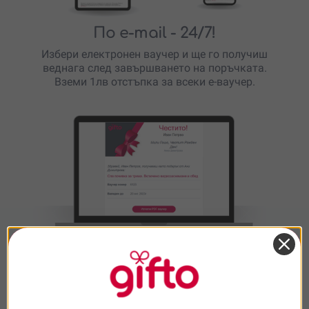
По e-mail
- 24/7!
Избери електронен ваучер и ще го получиш
веднага след завършването на поръчката.
Вземи 1лв отстъпка за всеки е-ваучер.
E-mail честитка
В посочения ден ще изпратим на получателя
празнично оформен поздравителен имейл, с
твое пожелание и ваучер за незабравимо