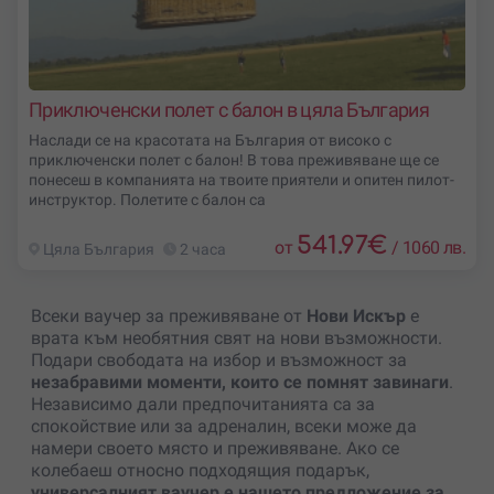
Приключенски полет с балон в цяла България
Наслади се на красотата на България от високо с
приключенски полет с балон! В това преживяване ще се
понесеш в компанията на твоите приятели и опитен пилот-
инструктор. Полетите с балон са
541.97
€
от
/
1060 лв.
Цяла България
2 часа
Всеки ваучер за преживяване от
Нови Искър
е
врата към необятния свят на нови възможности.
Подари свободата на избор и възможност за
незабравими моменти, които се помнят завинаги
.
Независимо дали предпочитанията са за
спокойствие или за адреналин, всеки може да
намери своето място и преживяване. Ако се
колебаеш относно подходящия подарък,
универсалният ваучер е нашето предложение за