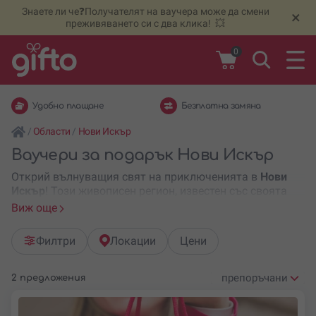
Знаете ли че❓Получателят на ваучера може да смени
🆕
Н
×
преживяването си с два клика! 💥
0
Удобно плащане
Безплатна замяна
/
Области
/
Нови Искър
Ваучери за подарък Нови Искър
Открий вълнуващия свят на приключенията в
Нови
Искър
! Този живописен регион, известен със своята
природна красота и богатство на културно
Виж още
наследство, предлага уникални преживявания,
идеални за подарък
. Защо не опиташ например
полет
Филтри
Локации
Цени
с балон
? От спокойни разходки до екстремни
приключения, Нови Искър е мястото, където всяко
приключение остава незабравимо.
2 предложения
Подреди
по: