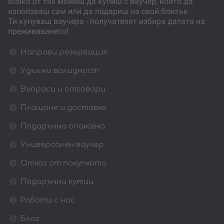
Всяко от тях можеш да купиш с ваучер, който да
използваш сам или да подариш на свой близък.
Ти купуваш ваучера - получателят избира датата на
преживяването!
Направи резервация
Удължи валидност
Въпроси и отговори
Плащане и доставка
Подаръчна опаковка
Универсален ваучер
Отказ от покупката
Подаръчни кутии
Работи с нас
Блог