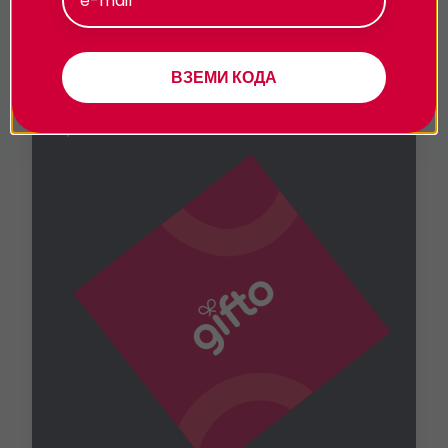
Персонализиране
Избери универсален ваучер
ВЗЕМИ КОДА
Купи универсална гифт карта - ти избираш
стойността, а получателят избира своето
преживяване.