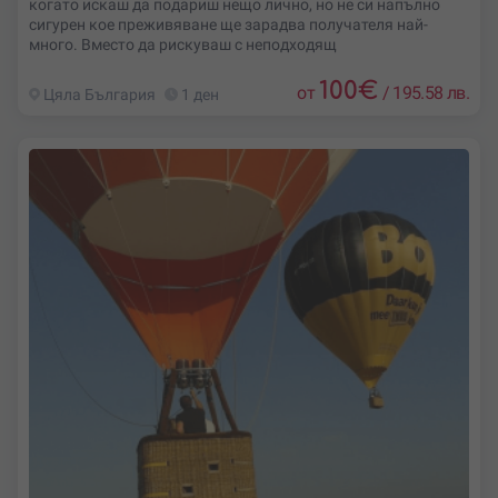
когато искаш да подариш нещо лично, но не си напълно
сигурен кое преживяване ще зарадва получателя най-
много. Вместо да рискуваш с неподходящ
100
€
от
/
195.58 лв.
Цяла България
1 ден