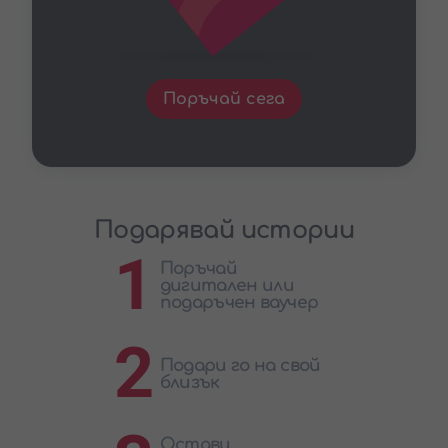
Поръчай сега
Подарявай истории
1
Поръчай
дигитален или
подаръчен ваучер
2
Подари го на свой
близък
Остави