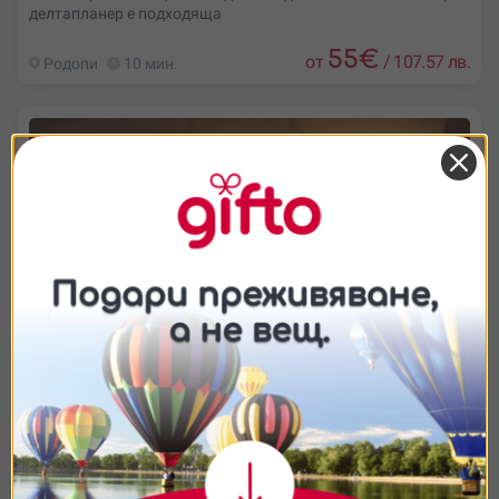
делтапланер е подходяща
55
€
от
/
107.57 лв.
Родопи
10 мин.
Съгласие
Подробности
Относно
Ние използваме бисквитки. Използваме
бисквитки и подобни технологии, за да осигурим
работата на уебсайта, да подобрим
изживяването ви, да анализираме използването