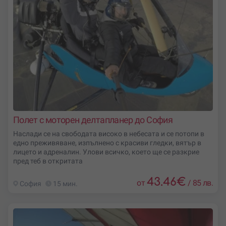
Полет с моторен делтапланер до София
Наслади се на свободата високо в небесата и се потопи в
едно преживяване, изпълнено с красиви гледки, вятър в
лицето и адреналин. Улови всичко, което ще се разкрие
пред теб в откритата
43.46
€
от
/
85 лв.
София
15 мин.