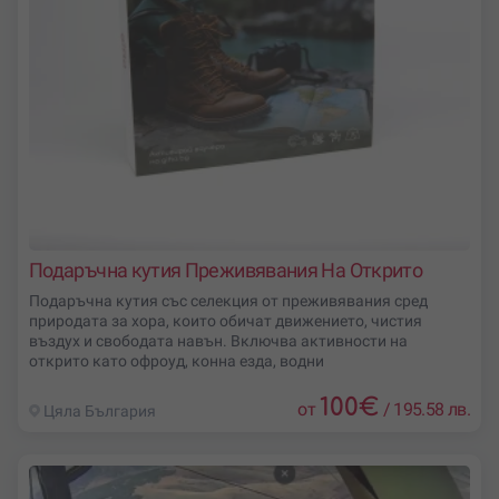
Подаръчна кутия Преживявания На Открито
Подаръчна кутия със селекция от преживявания сред
природата за хора, които обичат движението, чистия
въздух и свободата навън. Включва активности на
открито като офроуд, конна езда, водни
100
€
от
/
195.58 лв.
Цяла България