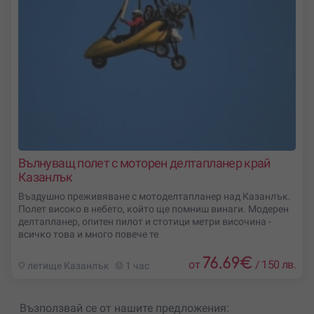
Вълнуващ полет с моторен делтапланер край
Казанлък
Въздушно преживяване с мотоделтапланер над Казанлък.
Полет високо в небето, който ще помниш винаги. Модерен
делтапланер, опитен пилот и стотици метри височина -
всичко това и много повече те
76.69
€
от
/
150 лв.
летище Казанлък
1 час
Възползвай се от нашите предложения: