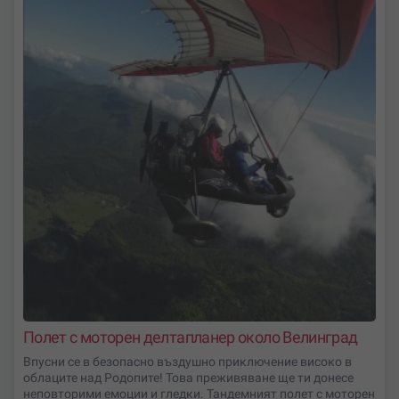
Полет с моторен делтапланер около Велинград
Впусни се в безопасно въздушно приключение високо в
облаците над Родопите! Това преживяване ще ти донесе
неповторими емоции и гледки. Тандемният полет с моторен