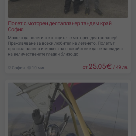
Полет с моторен делтапланер тандем край
София
Можеш да полетиш с птиците - с моторен делтапланер!
Преживяване за всеки любител на летенето. Полетът
протича плавно и можеш на спокойствие да се насладиш
на величествените гледки близо до
25.05
€
от
/
49 лв.
София
10 мин.