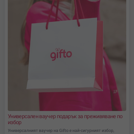
Ако получателят никога не е летял с мотоделтапланер
– не се тревожи! Всичко си има първи път! Опитни
инструктори ще се погрижат за безопасността и
комфорта на участника по време на полета.
Селекцията ни от подаръчни ваучери за делтапланер
са подходящи за рожден ден, юбилей, годишнина,
както и други поводи и празници за приятели, колеги,
мъж, жена, родители, шефове и други важни за нас
хора.
Универсален ваучер подарък за преживяване по
избор
Универсалният ваучер на Gifto е най-сигурният избор,