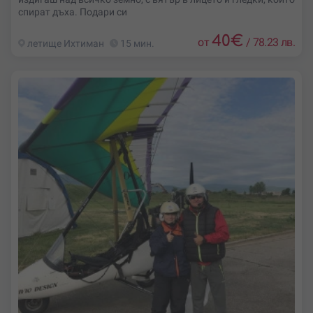
спират дъха. Подари си
40
€
от
/
78.23 лв.
летище Ихтиман
15 мин.