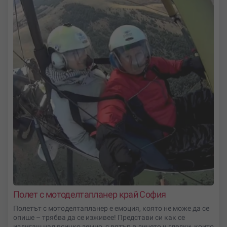
Полет с мотоделтапланер край София
Полетът с мотоделтапланер е емоция, която не може да се
опише – трябва да се изживее! Представи си как се
издигаш над всичко земно, с вятър в лицето и гледки, които