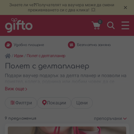
Знаете ли че❓Получателят на ваучера може да смени
🆕
Н
×
преживяването си с два клика! 💥
0
Удобно плащане
Безплатна замяна
/
Идеи
/
Полет с делтапланер
Полет с делтапланер
Подари ваучер подарък за делта планер и позволи на
приятел, колега, роднина или любим човек да се
наслади на едно екстремно преживяване в облаците!
Виж още
Това е чудесен начин за преодоляване на страховете
Филтри
Локации
Цени
от високо, за полюбуване на завладяващи гледки и за
изпитването на неповторими тръпки!
9 предложения
Приключенията с моторен делтапланер са на
Подреди
достъпни цени и подходящи за всеки джоб.
по: