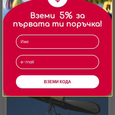
на сайта и да ви показваме персонализирано
съдържание и реклами. Можете да приемете
всички бисквитки, да откажете всички или да
Пакет полет с мотоделтапланер и самолет до
изберете предпочитания.За повече информация
София
относно начина, по който обработваме вашите
Впусни се в две незабравими преживявания в един ден -
данни, моля, посетете нашата страница за
комбинирай полет с мотоделтапланер и полет със самолет!
поверителност.
Ако си фен на въздушните приключения, отдели си един цял
ден за две вълнуващи
Приемам
101.75
€
от
/
199 лв.
София
1 час
Персонализиране
ВЗЕМИ КОДА