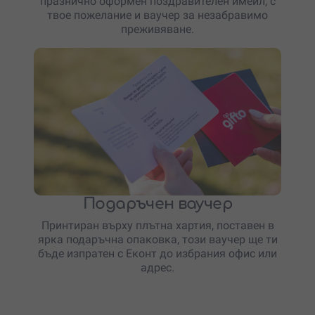
празнично оформен поздравителен имейл, с
твое пожелание и ваучер за незабравимо
преживяване.
Подаръчен ваучер
Принтиран върху плътна хартия, поставен в
ярка подаръчна опаковка, този ваучер ще ти
бъде изпратен с Еконт до избрания офис или
адрес.