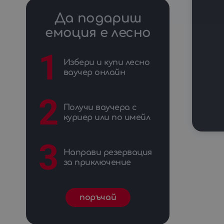
летище Казанлък
8
летище Крайници
8
Да подариш
Велинград
7
емоция е лесно
писта Дракон
7
Разград
7
1
Силистра
7
Избери и купи лесно
летище Долна Баня
6
ваучер онлайн
Нови Искър
6
Търговище
6
Ямбол
6
2
летище Кондофрей
5
Получи ваучера с
куриер или по имейл
3
Направи резервация
за приключение
поръчай