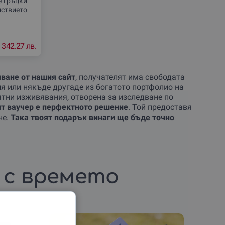
е гръцки
йствието
йни заливи
ове,
342.27 лв.
ване от нашия сайт
, получателят има свободата
ия или някъде другаде из богатото портфолио на
ятни изживявания, отворена за изследване по
т ваучер е перфектното решение
. Той предоставя
не.
Така твоят подарък винаги ще бъде точно
 с времето