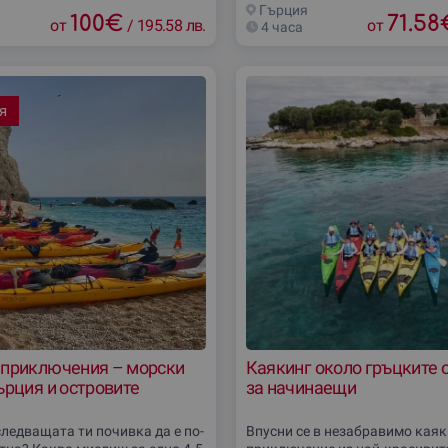
 с неподходящ
Diving в Гърция и
Гърция
100
€
71.58
от
/
195.58 лв.
от
4 часа
я
 приключения – морски
Каякинг около гръцките 
ърция и островите
за начинаещи
ледващата ти почивка да е по-
Впусни се в незабравимо каяк