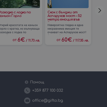
Разходка с лодка по
Скок с бънджи от
Зип Л
каньон Горло
Аспарухов мост – 52
скоро
метра емоция във
край T
Варна
Кавар
Открий красотата на каньон
Невероятна гледка и една
Изнена
орло с кратка, но вълнуваща
несравнима емоция те
поглези
азходка с лодка по
очакват на Аспарухов мост!
страна 
спокойните води на река
Скочи с бънджи от
над при
6
€
60
€
от
от
Арда. Заобиколен от
варненската
си засл
/
11.73 лв.
/
117.35 лв.
мраморни скали, ще се
забележителност - или
предизвикай някой
Помощ
+359 877 100 032
office@gifto.bg