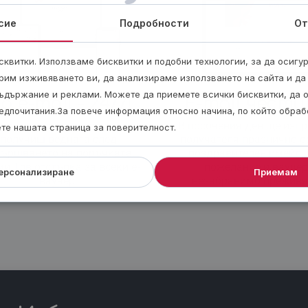
сие
Подробности
От
квитки. Използваме бисквитки и подобни технологии, за да осигу
рим изживяването ви, да анализираме използването на сайта и да
ъдържание и реклами. Можете да приемете всички бисквитки, да 
о e-mail
- 24/7!
E-mail чест
едпочитания.За повече информация относно начина, по който обра
и електронен ваучер и ще го
В посочения ден ще изп
ете нашата страница за поверителност.
получиш веднага след
получателя празнично 
вършването на поръчката.
поздравителен имейл, 
и 1лв отстъпка за всеки е-
пожелание и ваучер
ерсонализиране
Приемам
ваучер.
незабравимо преживя