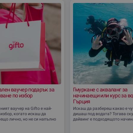
ален ваучер подарък за
Гмуркане с акваланг за
ване по избор
начинаещи или курс за в
Гърция
ият ваучер на Gifto е най-
Искаш да разбереш какво е чу
 избор, когато искаш да
дишаш под водата? Тогава ск
ещо лично, но не си напълно
дайвинг е подходящото начин
ое преживяване ще зарадва
теб! Гмурни се в приказния по
я най-много. Вместо да
свят с програмата PADI Discov