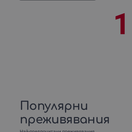
1
Популярни
преживявания
Най-предпочитани преживявания,