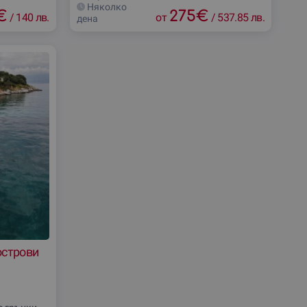
каяк. Избирайки един от
Няколко
€
275
€
/
140 лв.
от
/
537.85 лв.
дена
острови