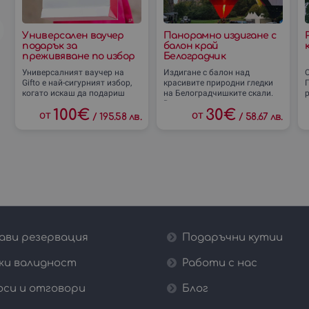
Универсален ваучер
Панорамно издигане с
подарък за
балон край
преживяване по избор
Белоградчик
Универсалният ваучер на
Издигане с балон над
Gifto е най-сигурният избор,
красивите природни гледки
Г
когато искаш да подариш
на Белоградчишките скали.
р
нещо лично, но не си напълно
Впусни се в панорамно
100
€
30
€
от
от
сигурен кое преживяване ще
приключение с поглед
/
195.58 лв.
/
58.67 лв.
зарадва
отвисоко! Различно е, когато
ави резервация
Подаръчни кутии
жи валидност
Работи с нас
оси и отговори
Блог