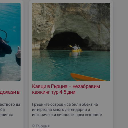
по:
Каяци в Гърция – незабравим
одолази в
каякинг тур 4-5 дни
вството да
Гръцките острови са били обект на
уба
интерес на много легендарни и
ание за
исторически личности през вековете.
дводен
Разбери дали си приключенец като
er Scuba
обиколиш красивите гръцки острови с
Гърция