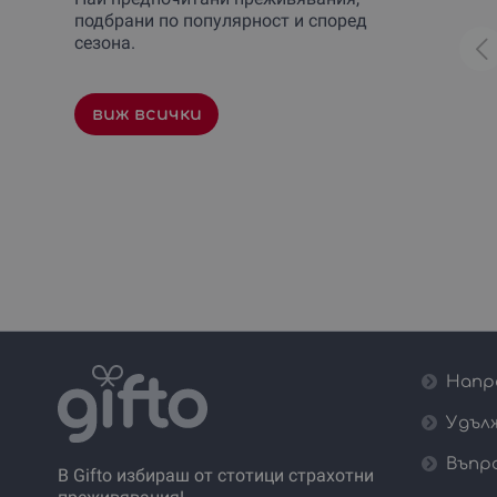
подбрани по популярност и според
сезона.
виж всички
Напр
Удъл
Въпр
В Gifto избираш от стотици страхотни