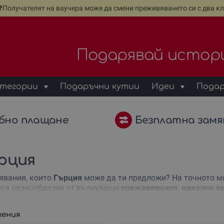
е❓Получателят на ваучера може да смени преживяването си с два кл
Подарявай истор
тегории
Подаръчни кутии
Идеи
Подар
бно плащане
Безплатна замя
ърция
явания, които
Гърция
може да ти предложи? На точното мяс
лага разнообразие от вълнуващи
преживявания, идеални з
ия, нашият сайт предлага перфектното изживяване за теб
ане с акваланг
във вълшебния подводен свят? Всяко от те
жения
нно създадеш спомени, които ще останат за цял живот.