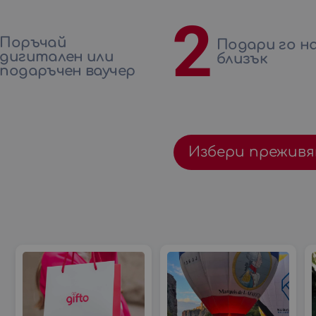
2
Поръчай
Подари го на
дигитален или
близък
подаръчен ваучер
Избери преживя