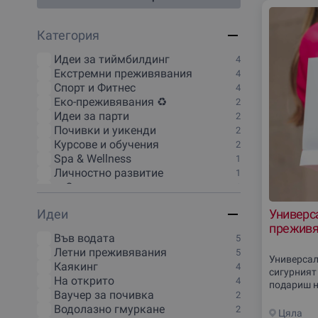
Категория
Идеи за тиймбилдинг
4
Екстремни преживявания
4
Спорт и Фитнес
4
Еко-преживявания ♻️
2
Идеи за парти
2
Почивки и уикенди
2
Курсове и обучения
2
Spa & Wellness
1
Личностно развитие
1
🔥Отстъпки и промоции
1
Лукс и VIP
1
Идеи
Универс
Дегустации и гурме
1
преживя
Кулинарни преживявания
1
Във водата
5
Творчество и изкуство
1
Летни преживявания
5
Онлайн преживявания
1
Универсалн
Каякинг
4
сигурният
На открито
4
подариш н
Ваучер за почивка
2
сигурен к
Водолазно гмуркане
2
получател
Цяла