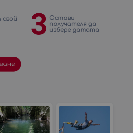
3
Остави
 свой
получателя да
избере датата
ване