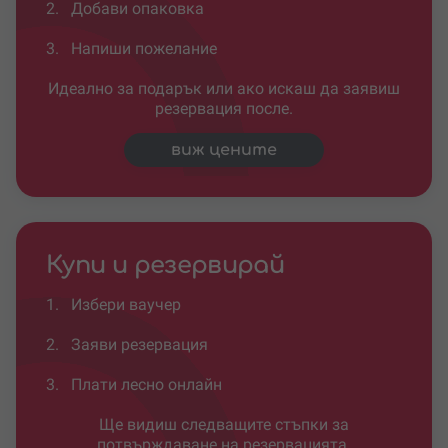
2.
Добави опаковка
3.
Напиши пожелание
Идеално за подарък или ако искаш да заявиш
резервация после.
виж цените
Купи и резервирай
1.
Избери ваучер
2.
Заяви резервация
3.
Плати лесно онлайн
Ще видиш следващите стъпки за
потвърждаване на резервацията.