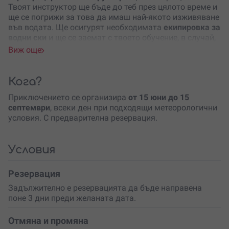
Твоят инструктор ще бъде до теб през цялото време и
ще се погрижи за това да имаш най-якото изживяване
във водата. Ще осигурят необходимата
екипировка за
водни ски
и ще се заемат с твоето обучение, в случай,
че си начинаещ. Ще ти покажат как да стартираш
Виж още
плъзгането, как да пазиш баланс на водните ски и как
да контролираш положението по всяко време.
Кога?
За по-опитните ще покажат как се изпълняват
интересни
водни трикове с водни ски
като скокове и
Приключението се организира
от 15 юни до 15
други.
септември
, всеки ден при подходящи метеорологични
условия. С предварителна резервация.
Ако това е първият ти път, не се притеснявай!
Усвояването на основните
техники за каране на водни
ски
става бързо и лесно. За около 40 минути ще
Условия
можеш уверено и гордо да караш водни ски във
водата.
Резервация
Съветваме напълно начинаещите да опитат първо
Задължително е резервацията да бъде направена
Нийборд (Kneeboard).
Това е вид уейкборд, който
поне 3 дни преди желаната дата.
изисква да си на колене на дъската, за да пазиш
перфектен баланс.
Отмяна и промяна