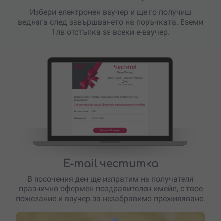
Избери електронен ваучер и ще го получиш
веднага след завършването на поръчката. Вземи
1лв отстъпка за всеки е-ваучер.
E-mail честитка
В посочения ден ще изпратим на получателя
празнично оформен поздравителен имейл, с твое
пожелание и ваучер за незабравимо преживяване.