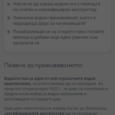
Научи се да караш водни ски с помощта
на опитен и квалифициран инструктор.
Уникално водно преживяване, което е
подходящо дори за начинаещите!
Позабавлявай се на открито през топлите
месеци и добави още едно умение към
арсенала си.
Повече за преживяването
Водните ски са едно от най-страхотните водни
приключение,
на които можеш да се насладиш. За
пръв път открити през 1922 г., те днес са популярен и
предпочитан избор за водно забавление и
разхлаждане в горещите дни.
Още щом пристигнеш на язовир Батак до Велинград,
с
ертифицираните инструктори
ще те посрещнат.