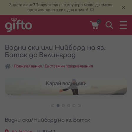
Знаете ли че❓Получателят на ваучера може да смени
🆕
Н
×
преживяването си с два клика! 💥
0
Водни ски или Нийборд на яз.
Батак до Велинград
/
Преживявания
/
Екстремни преживявания
Карай водни ски
Водни ски/Нийборд на яз. Батак
яз. Батак
ID540