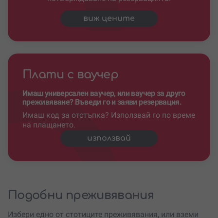
виж цените
Плати с ваучер
Имаш универсален ваучер, или ваучер за друго
преживяване? Въведи го и заяви резервация.
Имаш код за отстъпка? Използвай го по време
на плащането.
използвай
Подобни преживявания
Избери едно от стотиците преживявания, или вземи