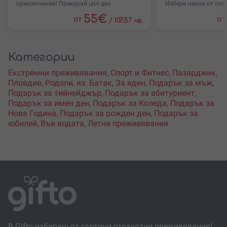
приключения! Прекарай цял ден
Избери някоя от опц
55
€
от
от
/
107.57 лв.
Категории
Екстремни преживявания
,
Спорт и Фитнес
,
Пазарджик
,
Пловдив
,
Родопи
,
яз. Батак
,
За един
,
Подарък за мъж
,
Подарък за тийнейджър
,
Подарък за абитуриент
,
Подарък за имен ден
,
Подарък за Коледа
,
Подарък за
Нова Година
,
Подарък за рожден ден
,
Подарък за
юбилей
,
Във водата
,
Летни преживявания
В Gifto избираш от стотици страхотни преживявания!