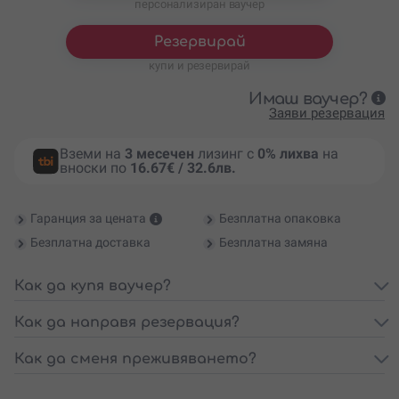
персонализиран ваучер
Резервирай
купи и резервирай
Имаш ваучер?
Заяви резервация
Вземи на
3 месечен
лизинг с
0% лихва
на
вноски по
16.67€ / 32.6лв.
Гаранция за цената
Безплатна опаковка
Безплатна доставка
Безплатна замяна
Как да купя ваучер?
Как да направя резервация?
Как да сменя преживяването?