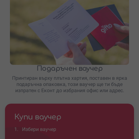
Подаръчен ваучер
Принтиран върху плътна хартия, поставен в ярка
подаръчна опаковка, този ваучер ще ти бъде
изпратен с Еконт до избрания офис или адрес.
Купи ваучер
1.
Избери ваучер