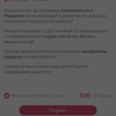
Чудиш се как да направиш
почивката си в
Родопите
по-вълнуваща? А може би си на лов за
оригинален подарък за приятел?
Ако си отговорил с „да“ на някой от тези въпроси,
то преживяването
водни ски на яз. Батак
е
именно за теб!
Опитай нещо различно или направи
незабравим
подарък
на твой близък.
Очаква те много плискане, много смях и
несравними моменти!
50
€
/
97.80 лв.
Водни ски/Нийборд - 25 мин
Подари