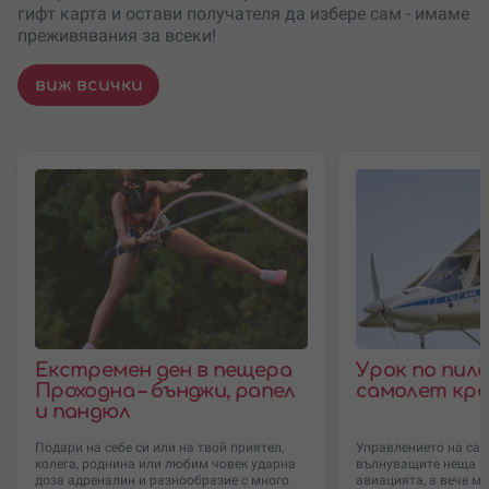
гифт карта и остави получателя да избере сам - имаме
преживявания за всеки!
виж всички
Екстремен ден в пещера
Урок по пил
Проходна – бънджи, рапел
самолет кра
и пандюл
Подари на себе си или на твой приятел,
Управлението на само
колега, роднина или любим човек ударна
вълнуващите неща за
доза адреналин и разнообразие с много
авиацията, а вече м