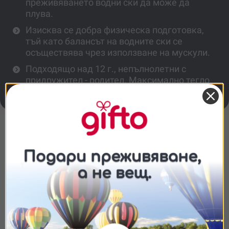
преживяването водни ски да може да
плува.
Изисква се добра физическа подготовка,
тъй като балансът на водните ски се
осъществява чрез използване на мускули.
Подходящо над 12 г., непълнолетни с
придружител - родител. Максимално тегло
- 110 кг.
Повече информация
Ограничения
Съгласие
Подробности
Относно
Мога ли да доведа приятели?
Ние използваме бисквитки. Използваме
Лесно ли се карат водни ски?
бисквитки и подобни технологии, за да осигурим
работата на уебсайта, да подобрим