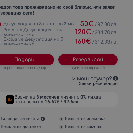
дари това преживяване на свой близък, или заяви
зервация сега!
50
€
/
97.80 лв.
Дегустация на 3 вина – за 2-ма
Premium Дегустация на 4
120
€
/
234.70 лв.
вина – за 4-ма
Exclusive Дегустация на 5
160
€
/
312.93 лв.
вина – за 4-ма
Подари
Резервирай
персонализиран ваучер
купи и резервирай
Имаш ваучер?
Заяви резервация
Вземи на
3 месечен
лизинг с
0% лихва
на вноски по
16.67€ / 32.6лв.
Гаранция за цената
Безплатна опаковка
Безплатна доставка
Безплатна замяна