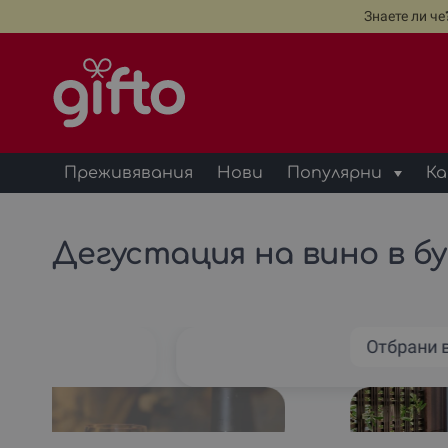
Знаете ли ч
Преживявания
Нови
Популярни
Ка
Дегустация на вино в бу
но
Отбрани 