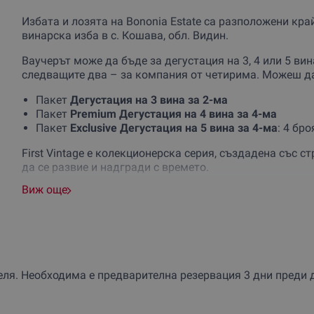
Избата и лозята на Bononia Estate са разположени кр
винарска изба в с. Кошава, обл. Видин.
Ваучерът може да бъде за дегустация на 3, 4 или 5 вин
следващите два – за компания от четирима. Можеш да
Пакет
Дегустация на 3 вина за 2-ма
Пакет
Premium Дегустация на 4 вина за 4-ма
Пакет
Exclusive
Дегустация на 5 вина за 4-ма
: 4 бро
First Vintage е колекционерска серия, създадена със с
да се развие и надгради с времето.
Виж още
Дегустацията на вина се провежда със съдействието н
хляб, дъска с подходящи мезета. Ще бъдат предоставен
любопитните да извлекат максимума от беседата и ра
Винените дегустации в енотека Бонония Естейст се пр
помещение на винарната, а ароматите са уникални. В
го отличава от всички останали, така удоволствията с
еля. Необходима е предварителна резервация 3 дни преди 
пълнокръвни.
Ела и се наслади с любим човек или компания!