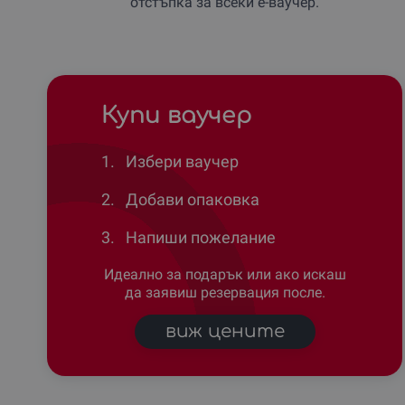
отстъпка за всеки е-ваучер.
Купи ваучер
1.
Избери ваучер
2.
Добави опаковка
3.
Напиши пожелание
Идеално за подарък или ако искаш
да заявиш резервация после.
виж цените