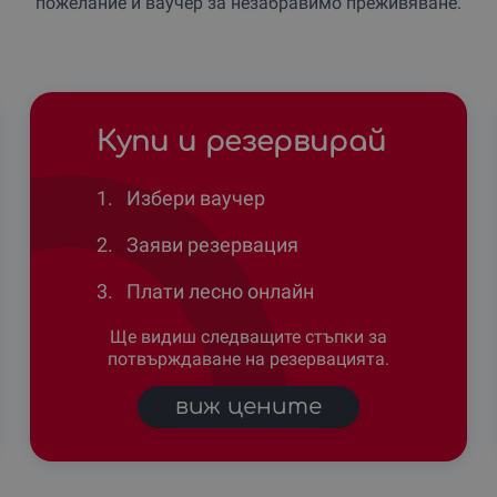
пожелание и ваучер за незабравимо преживяване.
Купи и резервирай
1.
Избери ваучер
2.
Заяви резервация
3.
Плати лесно онлайн
Ще видиш следващите стъпки за
потвърждаване на резервацията.
виж цените