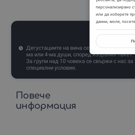
персонализирано с
или да изберете пр
данни, моля, посет
П
Дегустациите на вина се провеждат за 2-
ма или 4-ма души, според избрания пакет.
За групи над 10 човека се свържи с нас за
специални условия.
Повече
информация