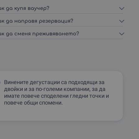
ак да купя ваучер?
ак да направя резервация?
ак да сменя преживяването?
Винените дегустации са подходящи за
двойки и за по-големи компании, за да
имате повече споделени гледни точки и
повече общи спомени.