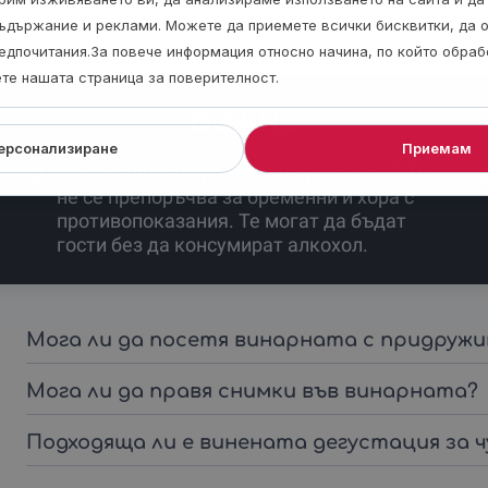
ъдържание и реклами. Можете да приемете всички бисквитки, да 
едпочитания.За повече информация относно начина, по който обра
ете нашата страница за поверителност.
Важно
ерсонализиране
Приемам
Минимална възраст за дегустация - 18 г.,
не се препоръчва за бременни и хора с
противопоказания. Те могат да бъдат
гости без да консумират алкохол.
Мога ли да посетя винарната с придружи
Мога ли да правя снимки във винарната?
Подходяща ли е винената дегустация за 