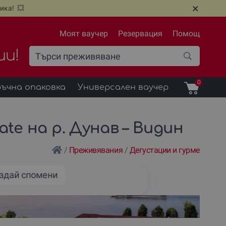
×
ика! 💥
Моят ваучер
Резервация
Помощ
ии!
0
ъчна опаковка
Универсален ваучер
te на р. Дунав – Видин
/
Преживявания
/
Дегустации и гурме
здай спомени