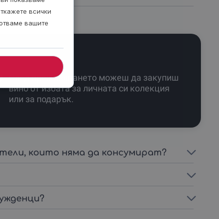
откажете всички
ботваме вашите
След преживяването можеш да закупиш
вино от избата за личната си колекция
или за подарък.
тели, които няма да консумират?
чужденци?