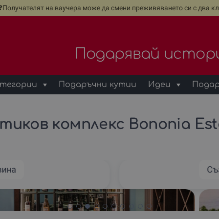
е❓Получателят на ваучера може да смени преживяването си с два кл
Подарявай истор
тегории
Подаръчни кутии
Идеи
Подар
тиков комплекс Bononia Esta
вина
Съ