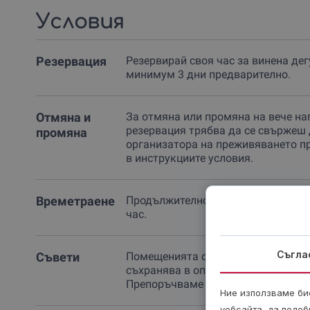
Условия
Резервация
Резервирай своя час за винена де
минимум 3 дни предварително.
Отмяна и
За отмяна или промяна на вече на
резервация трябва да се свържеш 
промяна
организатора на преживяването п
в инструкциите условия.
Времетраене
Продължителността на преживяван
час.
Съгла
Съвети
Помещенията се поддържат хладни,
съхранява в оптимални условия ви
Препоръчваме да имаш връхна др
Ние използваме бис
уебсайта, да подоб