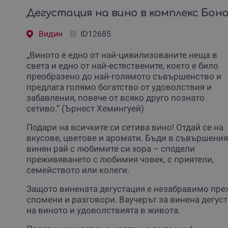
Дегустация на вино в комплекс Бон
Видин
ID12685
„Виното е едно от най-цивилизованите неща в
света и едно от най-естествените, което е било
преобразено до най-голямото съвършенство и
предлага голямо богатство от удоволствия и
забавления, повече от всяко друго познато
сетиво.” (Ърнест Хемингуей)
Подари на всичките си сетива вино! Отдай се на
вкусове, цветове и аромати. Бъди в съвършения
винен рай с любимите си хора – сподели
преживяването с любимия човек, с приятели,
семейството или колеги.
Защото винената дегустация е незабравимо пре
спомени и разговори. Ваучерът за винена дегус
на виното и удоволствията в живота.