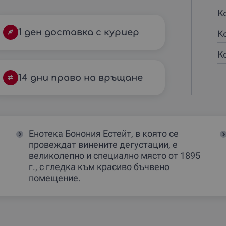
К
1 ден доставка с куриер
К
К
14 дни право на връщане
Енотека Бонония Естейт, в която се
провеждат винените дегустации, е
великолепно и специално място от 1895
г., с гледка към красиво бъчвено
помещение.