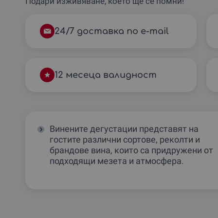
Подари изживяване, което ще се помни!
24/7 доставка по e-mail
12 месеца валидност
Винените дегустации представят на
гостите различни сортове, реколти и
брандове вина, които са придружени от
подходящи мезета и атмосфера.