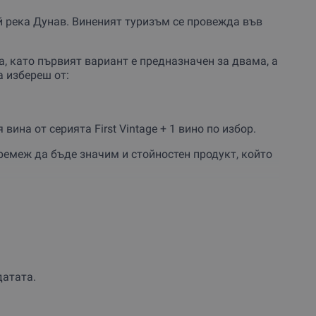
ай река Дунав. Виненият туризъм се провежда във
а, като първият вариант е предназначен за двама, а
 избереш от:
я вина от серията First Vintage + 1 вино по избор.
тремеж да бъде значим и стойностен продукт, който
а специалист. В преживяването са включени вода,
и и материали за записки, за да могат най-
зходката във винарната.
овеждат с гледка към най-красивото бъчвено
сяко винено помещение има своя атмосфера, която
е възприемат чрез всички сетива, за да бъдат 100%
датата.