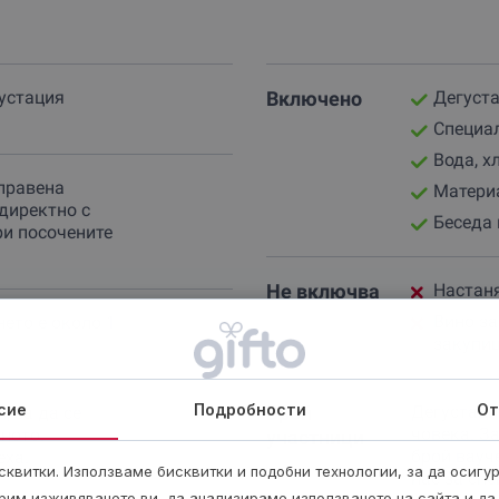
густация
Включено
Дегуста
Специал
Вода, х
правена
Матери
директно с
Беседа 
ри посочените
Не включва
Настаня
Вино за
ето е около 1
закупи
сие
Подробности
От
Брой
Дегустаци
 за да се
човека. З
ното.
участници
брой вауч
еха.
квитки. Използваме бисквитки и подобни технологии, за да осигу
нас за сп
рим изживяването ви, да анализираме използването на сайта и да