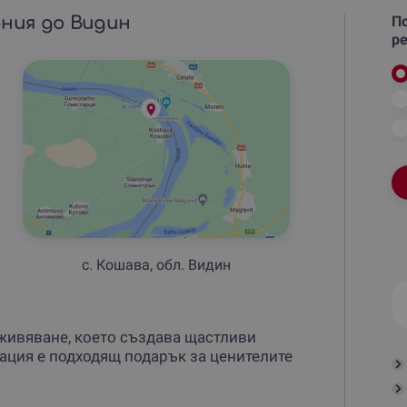
ония до Видин
По
ре
с. Кошава, обл. Видин
живяване, което създава щастливи
тация е подходящ подарък за ценителите