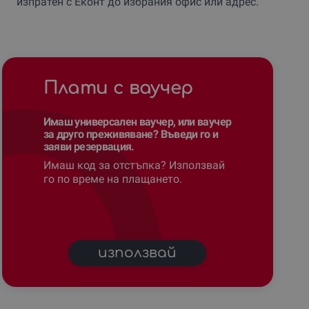
изпратен с Еконт до избрания офис или адрес.
Плати с ваучер
Имаш универсален ваучер, или ваучер
за друго преживяване? Въведи го и
заяви резервация.
Имаш код за отстъпка? Използвай
го по време на плащането.
използвай