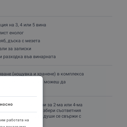
ция на 3, 4 или 5 вина
ист енолог
ляб, дъска с мезета
али за записки
и разходка във винарната
ване (нощувка и хранене) в комплекса
 вкъщи - по желание можеш да
ш на място
носно
ите са предназначени за 2-ма или 4-ма
а повече участници избери съответния
ери. За групи над 10 души се свържи с
рим работата на
ециални условия.
 ви показваме