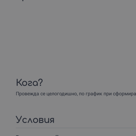
Кога?
Провежда се целогодишно, по график при сформиран
Условия