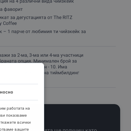
ция на 4 различни вида чийзкейк
на фаворит
кат за дегустацията от The RITZ
y Coffee
 – 1 парче от любимия ти чийзкейк за
важи за 2-ма, 3-ма или 4-ма участници
браната опция. Минимален брой за
е - 2-ма, максимален - 10. Има
т и за провеждане на тиймбилдинг
стници).
носно
рим работата на
 ви показваме
откажете всички
ботваме вашите
След дегустацията ще получиш като