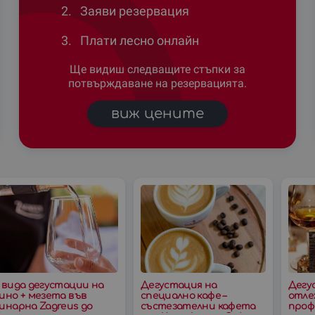
2.
Заяви резервация
3.
Плати лесно онлайн
Ще видиш следващите стъпки за
потвърждаване на резервацията.
виж цените
 вида дегустации на
Дегустация на
Дегу
ино + мезета във
специално кафе –
отлеж
инарна Zagreus до
състезателни кафета
проф