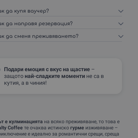
ак да купя ваучер?
ак да направя резервация?
ак да сменя преживяването?
Подари емоция с вкус на щастие
–
защото
най-сладките моменти
не са в
кутия, а в чиния!
ът е кулминацията
на всяко преживяване, то това е
lty Coffee
те очаква истинско
гурме
изживяване –
приключение е идеално за романтични срещи, среща