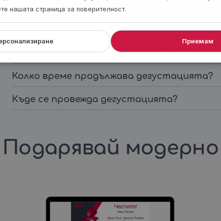
тиймбилдинг - до 30 участници.
ете нашата страница за поверителност.
ерсонализиране
Приемам
Какво включва подаръкът за вкъщи?
Колко време продължава дегустацията?
Къде се провежда дегустацията?
Подарявай модерно