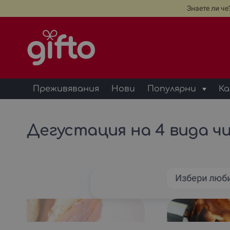
Знаете ли ч
Преживявания
Нови
Популярни
Ка
Дегустация на 4 вида чий
ян
Избери люб