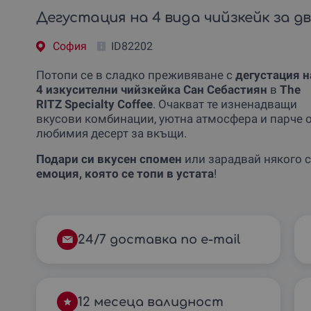
Дегустация на 4 вида чийзкейк за два
София
ID82202
Потопи се в сладко преживяване с
дегустация н
4 изкусителни чийзкейка Сан Себастиян
в
The
RITZ Specialty Coffee
. Очакват те изненадващи
вкусови комбинации, уютна атмосфера и парче 
любимия десерт за вкъщи.
Подари си вкусен спомен
или зарадвай някого с
емоция, която се топи в устата
!
24/7 доставка по e-mail
12 месеца валидност