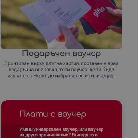
Подаръчен ваучер
Принтиран върху плътна хартия, поставен в ярка
подаръчна опаковка, този ваучер ще ти бъде
изпратен с Еконт до избрания офис или адрес.
Плати с ваучер
Имаш универсален ваучер, или ваучер
за друго преживяване? Въведи го и