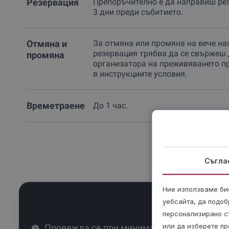
Резервация
Препоръчително е да направиш ре
3 дни преди събитието.
Отмяна и
За отмяна или промяна на вече на
резервация трябва да се свържеш 
промяна
организатора на преживяването п
в инструкциите условия.
Времетраене
До 1 час.
Съгла
Ние използваме бис
уебсайта, да подоб
персонализирано с
или да изберете пр
Провежда се при минимален брой