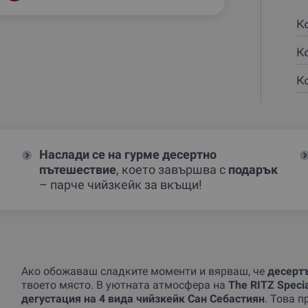
К
К
К
Наслади се на гурме десертно
пътешествие
, което завършва с
подарък
– парче чийзкейк за вкъщи!
Ако обожаваш сладките моменти и вярваш, че
десерт
твоето място. В уютната атмосфера на
The RITZ Specia
дегустация на 4 вида чийзкейк Сан Себастиян
. Това 