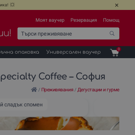
×
ика! 💥
Моят ваучер
Резервация
Помощ
ии!
0
ъчна опаковка
Универсален ваучер
ecialty Coffee – София
/
Преживявания
/
Дегустации и гурме
й сладък спомен