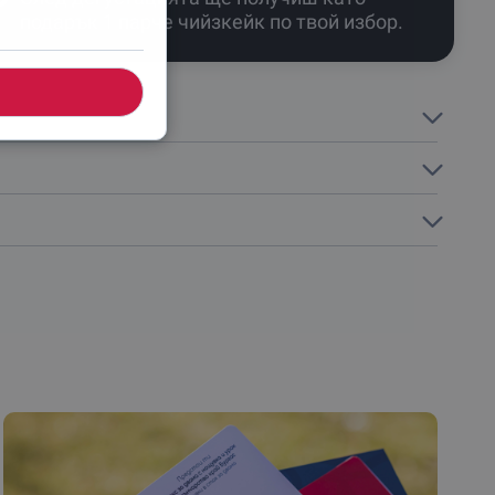
подарък 1 парче чийзкейк по твой избор.