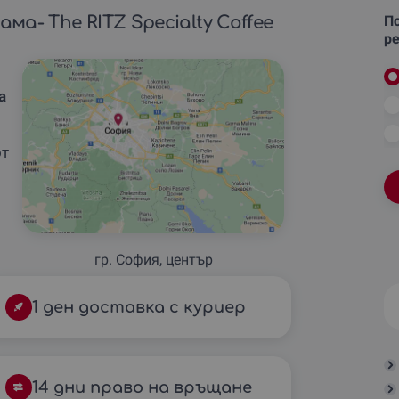
ма- The RITZ Specialty Coffee
По
ре
а
от
гр. София, център
1 ден доставка с куриер
14 дни право на връщане