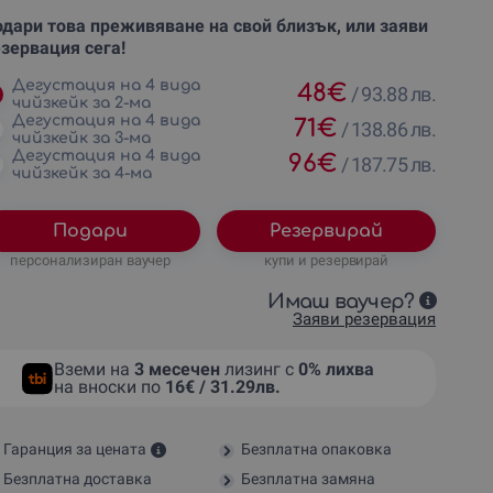
дари това преживяване на свой близък, или заяви
зервация сега!
Дегустация на 4 вида
48
€
/
93.88 лв.
чийзкейк за 2-ма
Дегустация на 4 вида
71
€
/
138.86 лв.
чийзкейк за 3-ма
Дегустация на 4 вида
96
€
/
187.75 лв.
чийзкейк за 4-ма
Подари
Резервирай
персонализиран ваучер
купи и резервирай
Имаш ваучер?
Заяви резервация
Вземи на
3 месечен
лизинг с
0% лихва
на вноски по
16€ / 31.29лв.
Гаранция за цената
Безплатна опаковка
Безплатна доставка
Безплатна замяна