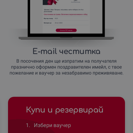
E-mail честитка
В посочения ден ще изпратим на получателя
празнично оформен поздравителен имейл, с твое
пожелание и ваучер за незабравимо преживяване.
Купи и резервирай
1.
Избери ваучер