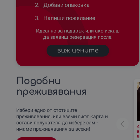
2.
Добави опаковка
3.
Напиши пожелание
Идеално за подарък или ако искаш
да заявиш резервация после.
виж цените
Подобни
преживявания
Избери едно от стотиците
преживявания, или вземи гифт карта и
остави получателя да избере сам -
4
имаме преживявания за всеки!
в
в