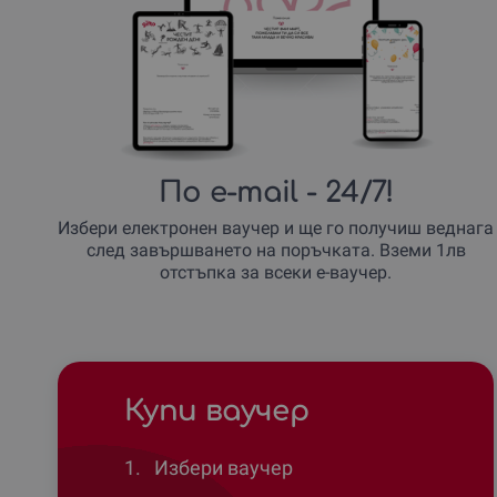
По e-mail
- 24/7!
Избери електронен ваучер и ще го получиш веднага
след завършването на поръчката. Вземи 1лв
отстъпка за всеки е-ваучер.
Купи ваучер
1.
Избери ваучер