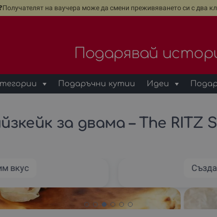
е❓Получателят на ваучера може да смени преживяването си с два кл
Подарявай истор
тегории
Подаръчни кутии
Идеи
Подар
зкейк за двама – The RITZ Sp
им вкус
Създа