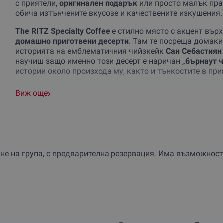
с приятели,
оригинален подарък
или просто малък праз
обича изтънчените вкусове и качествените изкушения.
The RITZ Specialty Coffee
е стилно място с акцент вър
домашно приготвени десерти
. Там те посреща домаки
историята на емблематичния чийзкейк
Сан Себастиян
научиш защо именно този десерт е наричан „
бърнаут 
истории около произхода му, както и тънкостите в при
Следва най-вкусната част
–
дегустацията на четирит
Виж още
послание към вкусовите ти рецептори. Всяка хапка е п
Класически
– кадифен, с карамелизирана коричка и
Шоколадов
– плътен и наситен, за истинските люби
С шамфъстък
– нежен и изискан, с лек ядков арома
С малина
– свеж и закачлив, с деликатна киселинно
е на група, с предварителна резервация. Има възможност 
Преживяването е завършено със
сладка изненада
– п
Защото някои удоволствия заслужават да бъдат удъл
Не пропускай възможността
да се потопиш в едно кул
ваучер
за себе си и за любим човек – защото
най-доб