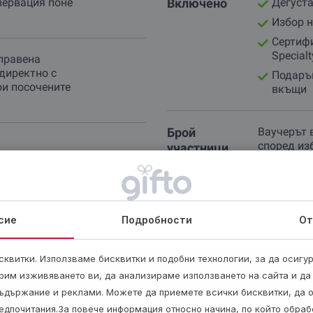
зервация поне
Включено
Дегуста
Избор 
Сертифи
Specialt
правена
директно с
Подарък
ри посочените
вкъщи
Брой
Ваучерът 
според из
участници
провеждан
възможнос
(до 30 уча
сие
Подробности
От
квитки. Използваме бисквитки и подобни технологии, за да осигу
Важно
рим изживяването ви, да анализираме използването на сайта и да
ъдържание и реклами. Можете да приемете всички бисквитки, да 
едпочитания.За повече информация относно начина, по който обра
Има възможност за провеждане на