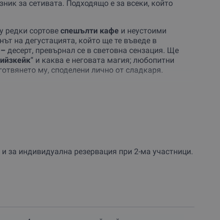
ник за сетивата. Подходящо е за всеки, който
ху редки сортове
спешълти кафе
и неустоими
нът на дегустацията, който ще те въведе в
 –
десерт, превърнал се в световна сензация. Ще
чийзкейк
“ и каква е неговата магия; любопитни
готвянето му, споделени лично от сладкаря.
е вида чийзкейк
, всеки с различен характер и
иршество за сетивата:
 идеално балансирана сладост.
тели на какаовата наслада.
т и фина текстура.
ст, която балансира вкуса.
и за индивидуална резервация при 2-ма участници.
олучаваш
парче от любимия ти чийзкейк
за вкъщи.
жени.
инарно пътешествие с вкус на щастие.
Поръчай
рите подаръци се преживяват
!