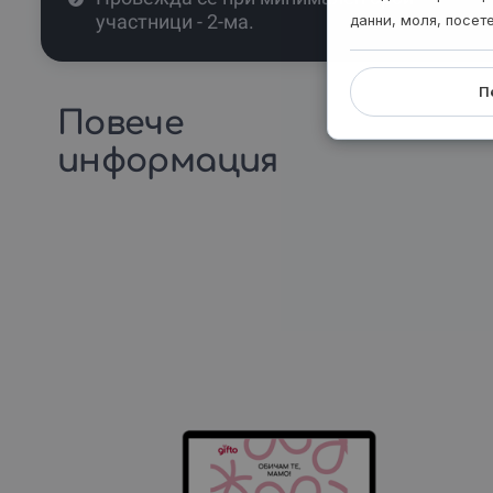
участници - 2-ма.
данни, моля, посет
П
Повече
информация