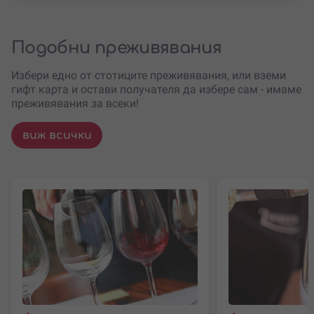
Подобни преживявания
Избери едно от стотиците преживявания, или вземи
гифт карта и остави получателя да избере сам - имаме
преживявания за всеки!
виж всички