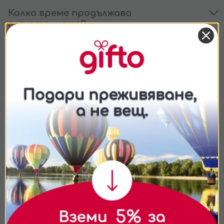
Колко време продължава
дегустацията?
Подходящо ли е за деца?
Мога ли да подаря това преживяване
като ваучер?
Съгласие
Подробности
Относно
Подарявай модерно
Ние използваме бисквитки. Използваме
бисквитки и подобни технологии, за да осигурим
работата на уебсайта, да подобрим
изживяването ви, да анализираме използването
на сайта и да ви показваме персонализирано
съдържание и реклами. Можете да приемете
всички бисквитки, да откажете всички или да
изберете предпочитания.За повече информация