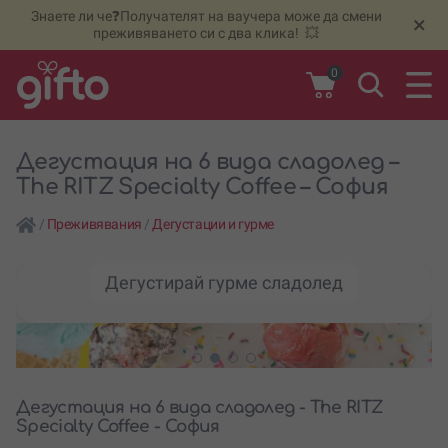
Знаете ли че❓Получателят на ваучера може да смени
🆕
Н
×
преживяването си с два клика! 💥
0
Дегустация на 6 вида сладолед –
The RITZ Specialty Coffee – София
/
Преживявания
/
Дегустации и гурме
Дегустирай гурме сладолед
Дегустация на 6 вида сладолед - The RITZ
Specialty Coffee - София