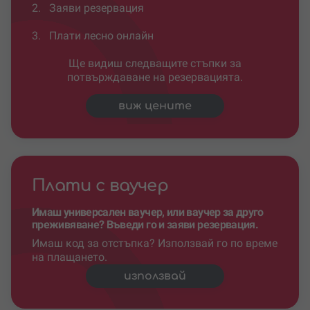
2.
Заяви резервация
3.
Плати лесно онлайн
Ще видиш следващите стъпки за
потвърждаване на резервацията.
виж цените
Плати с ваучер
Имаш универсален ваучер, или ваучер за друго
преживяване? Въведи го и заяви резервация.
Имаш код за отстъпка? Използвай го по време
на плащането.
използвай