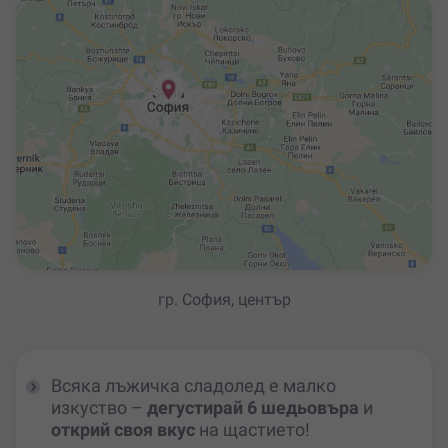
гр. София, център
Всяка лъжичка сладолед е малко
изкуство –
дегустирай 6 шедьовъра
и
открий своя вкус
на щастието!