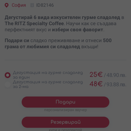
София
ID82146
Дегустирай 6 вида изкусителен гурме сладолед
в
The RITZ Specialty Coffee
. Научи как се създава
перфектният вкус и
избери своя фаворит
.
Подари си
сладко преживяване и отнеси
500
грама от любимия си сладолед
вкъщи!
Дегустация на гурме сладолед
25
€
/
48.90 лв.
за един
Дегустация на гурме сладолед
48
€
/
93.88 лв.
за 2-ма
Подари
персонализиран ваучер
Резервирай
купи и резервирай