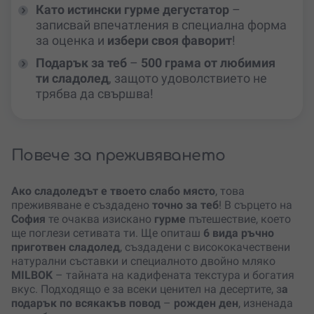
Като истински гурме дегустатор
–
записвай впечатления в специална форма
за оценка и
избери своя фаворит
!
Подарък за теб
–
500 грама от любимия
ти сладолед
, защото удоволствието не
трябва да свършва!
Повече за преживяването
Ако сладоледът е твоето слабо място
, това
преживяване е създадено
точно за теб
! В сърцето на
София
те очаква изискано
гурме
пътешествие, което
ще поглези сетивата ти. Ще опиташ
6 вида ръчно
приготвен сладолед
, създадени с висококачествени
натурални съставки и специалното двойно мляко
MILBOK
– тайната на кадифената текстура и богатия
вкус. Подходящо е за всеки ценител на десертите, з
а
подарък по всякакъв повод
–
рожден ден
, изненада