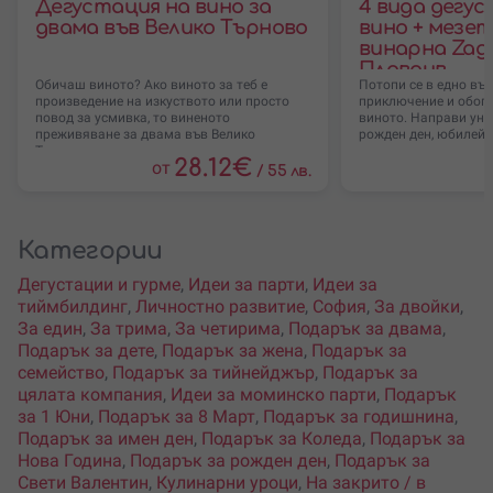
Дегустация на вино за
4 вида дегу
двама във Велико Търново
вино + мезет
винарна Zagr
Пловдив
Обичаш виното? Ако виното за теб е
Потопи се в едно въ
произведение на изкуството или просто
приключение и обога
повод за усмивка, то виненото
виното. Направи уни
преживяване за двама във Велико
рожден ден, юбилей,
Търново
28.12
€
от
/
55 лв.
Категории
Дегустации и гурме
,
Идеи за парти
,
Идеи за
тиймбилдинг
,
Личностно развитие
,
София
,
За двойки
,
За един
,
За трима
,
За четирима
,
Подарък за двама
,
Подарък за дете
,
Подарък за жена
,
Подарък за
семейство
,
Подарък за тийнейджър
,
Подарък за
цялата компания
,
Идеи за моминско парти
,
Подарък
за 1 Юни
,
Подарък за 8 Март
,
Подарък за годишнина
,
Подарък за имен ден
,
Подарък за Коледа
,
Подарък за
Нова Година
,
Подарък за рожден ден
,
Подарък за
Свети Валентин
,
Кулинарни уроци
,
На закрито / в