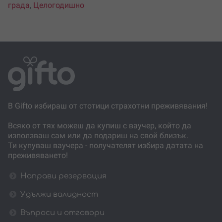
града
,
Целогодишно
В Gifto избираш от стотици страхотни преживявания!
Всяко от тях можеш да купиш с ваучер, който да
използваш сам или да подариш на свой близък.
Ти купуваш ваучера - получателят избира датата на
преживяването!
Направи резервация
Удължи валидност
Въпроси и отговори