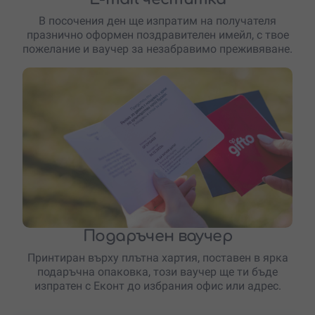
В посочения ден ще изпратим на получателя
празнично оформен поздравителен имейл, с твое
пожелание и ваучер за незабравимо преживяване.
Подаръчен ваучер
Принтиран върху плътна хартия, поставен в ярка
подаръчна опаковка, този ваучер ще ти бъде
изпратен с Еконт до избрания офис или адрес.