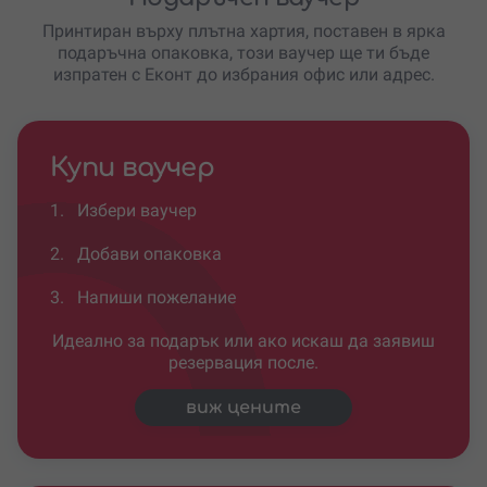
Принтиран върху плътна хартия, поставен в ярка
подаръчна опаковка, този ваучер ще ти бъде
изпратен с Еконт до избрания офис или адрес.
Купи ваучер
1.
Избери ваучер
2.
Добави опаковка
3.
Напиши пожелание
Идеално за подарък или ако искаш да заявиш
резервация после.
виж цените