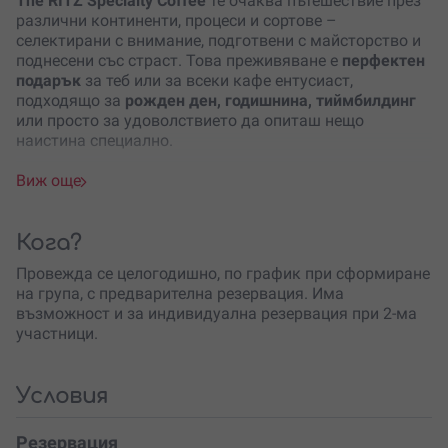
The RITZ Specialty Coffee
те очаква пътешествие през
различни континенти, процеси и сортове –
селектирани с внимание, подготвени с майсторство и
поднесени със страст. Това преживяване е
перфектен
подарък
за теб или за всеки кафе ентусиаст,
подходящо за
рожден ден, годишнина, тиймбилдинг
или просто за удоволствието да опиташ нещо
наистина специално.
Какво можеш да избереш?
Виж още
Имаш възможност да избираш между три
дегустационни опции:
Кога?
Анаеробни спешълти кафета
– Потопи се в
Провежда се целогодишно, по график при сформиране
магията на анаеробната ферментация с три
на група, с предварителна резервация. Има
уникални кафета, включително ферментирало с
възможност и за индивидуална резервация при 2-ма
японската гъба
Коджи
– японска гъба, която
участници.
добавя изненадваща дълбочина и сладост.
Очакват те шоколадови нотки, карамел, сушени
плодове и деликатна сладост. Ще дегустираш още и
Условия
два вида кафе от Колумбия
с различен вкусов
профил, баланс и сложност, които ще развият
Резервация
сетивата ти по нов начин. За да усетиш изцяло тези