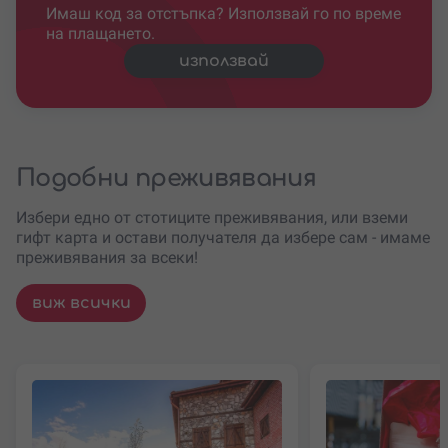
Имаш код за отстъпка? Използвай го по време
на плащането.
използвай
Подобни преживявания
Избери едно от стотиците преживявания, или вземи
гифт карта и остави получателя да избере сам - имаме
преживявания за всеки!
виж всички