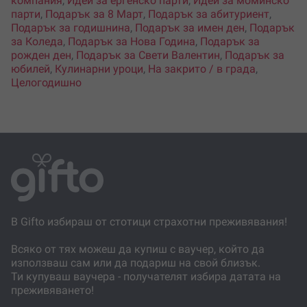
компания
,
Идеи за ергенско парти
,
Идеи за моминско
парти
,
Подарък за 8 Март
,
Подарък за абитуриент
,
Подарък за годишнина
,
Подарък за имен ден
,
Подарък
за Коледа
,
Подарък за Нова Година
,
Подарък за
рожден ден
,
Подарък за Свети Валентин
,
Подарък за
юбилей
,
Кулинарни уроци
,
На закрито / в града
,
Целогодишно
В Gifto избираш от стотици страхотни преживявания!
Всяко от тях можеш да купиш с ваучер, който да
използваш сам или да подариш на свой близък.
Ти купуваш ваучера - получателят избира датата на
преживяването!