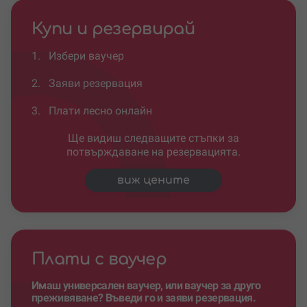
Купи и резервирай
1.
Избери ваучер
2.
Заяви резервация
3.
Плати лесно онлайн
Ще видиш следващите стъпки за
потвърждаване на резервацията.
виж цените
Плати с ваучер
Имаш универсален ваучер, или ваучер за друго
преживяване? Въведи го и заяви резервация.