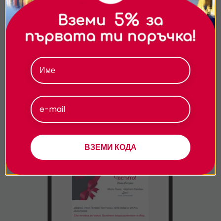
съдържание и реклами. Можете да приемете
всички бисквитки, да откажете всички или да
изберете предпочитания.За повече информация
относно начина, по който обработваме вашите
данни, моля, посетете нашата страница за
поверителност.
Приемам
По e-mail
- 24/7!
Персонализиране
Избери електронен ваучер и ще го получиш
веднага след завършването на поръчката. Вземи
1лв отстъпка за всеки е-ваучер.
ВЗЕМИ КОДА