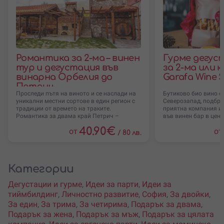
Романтика за 2-ма – винен
Гурме дегус
тур и дегустация във
за 2-ма или 
винарна Орбелия до
Garafa Wine 
Петрич
Проследи пътя на виното и се наслади на
Бутиково био вино о
уникални местни сортове в един регион с
Северозапад, подбра
традиции от времето на траките.
приятна компания и
Романтика за двама край Петрич –
във винен бар в цент
40.90
€
от
от
/
80 лв.
Категории
Дегустации и гурме
,
Идеи за парти
,
Идеи за
тиймбилдинг
,
Личностно развитие
,
София
,
За двойки
,
За един
,
За трима
,
За четирима
,
Подарък за двама
,
Подарък за жена
,
Подарък за мъж
,
Подарък за цялата