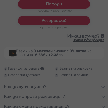
22.50
€
/
44 лв.
спешълти кафета за един
Подари
Дегустация на 3 вида
39.90
€
/
78.04 лв.
спешълти кафета за 2-ма
персонализиран ваучер
Резервирай
купи и резервирай
Имаш ваучер?
Заяви резервация
Вземи на
3 месечен
лизинг с
0% лихва
на
вноски по
6.33€ / 12.38лв.
Гаранция за цената
Безплатна опаковка
Безплатна доставка
Безплатна замяна
Как да купя ваучер?
Как да направя резервация?
Как да сменя преживяването?