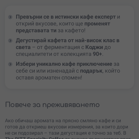
Превърни се в истински кафе експерт
и
открий вкусове, които ще
променят
представата ти
за кафето!
Дегустирай кафета от най-висок клас в
света
– от ферментация с
Коджи
до
специалитети от колекцията
90+
.
Избери уникално кафе приключение
за
себе си или изненадай с
подарък
, който
оставя ароматен спомен!
Повече за преживяването
Ако обичаш аромата на прясно смляно кафе и си
готов да откриеш вкусови измерения, за които дори
не си подозирал – тази дегустация е точно за теб. В