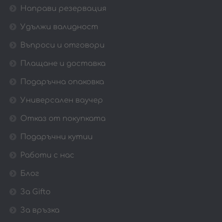
Направи резервация
Удължи валидност
Въпроси и отговори
Плащане и доставка
Подаръчна опаковка
Универсален ваучер
Отказ от покупката
Подаръчни кутии
Работи с нас
Блог
За Gifto
За връзка