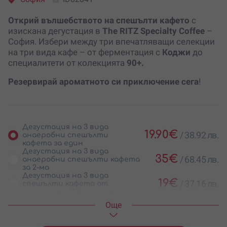
Открий вълшебството на спешълти кафето
с
изискана дегустация в
The RITZ Specialty Coffee
–
София. Избери между три впечатляващи селекции
на три вида кафе – от ферментация с
Коджи
до
специалитети от колекцията
90+.
Резервирай ароматното си приключение сега
!
Дегустация на 3 вида
19.90
€
/
38.92 лв.
анаеробни спешълти
кафета за един
Дегустация на 3 вида
35
€
/
68.45 лв.
анаеробни спешълти кафета
за 2-ма
Дегустация на 3 вида
19
€
/
37.16 лв.
спешълти кафета от
колекцията 90+ за един
Дегустация на 3 вида
Oще
29.90
€
/
58.48 лв.
спешълти кафета от
колекцията 90+ за 2-ма
Дегустация на 3 вида