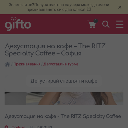
Знаете ли че❓Получателят на ваучера може да смени
🆕
Н
×
преживяването си с два клика! 💥
0
Дегустация на кафе – The RITZ
Specialty Coffee – София
/
Преживявания
/
Дегустации и гурме
Дегустирай спешълти кафе
Дегустация на кафе - The RITZ Specialty Coffee
София
ID82041