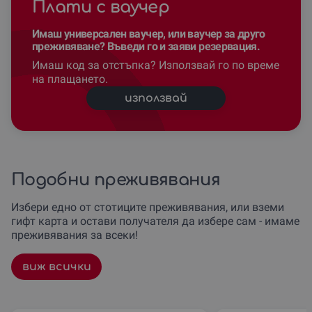
Плати с ваучер
Имаш универсален ваучер, или ваучер за друго
преживяване? Въведи го и заяви резервация.
Имаш код за отстъпка? Използвай го по време
на плащането.
използвай
Подобни преживявания
Избери едно от стотиците преживявания, или вземи
гифт карта и остави получателя да избере сам - имаме
преживявания за всеки!
виж всички