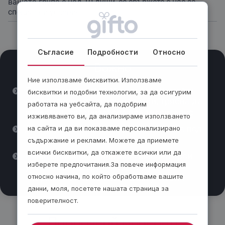
вашата група е над 10 души, се свържете с нас за
специални условия.
Съгласие
Подробности
Относно
Важно
Ние използваме бисквитки. Използваме
При наличие на алергични реакции към
бисквитки и подобни технологии, за да осигурим
определени храни или напитки, трябва да
работата на уебсайта, да подобрим
известиш организатора предварително.
изживяването ви, да анализираме използването
До дегустацията не се допускат лица под
на сайта и да ви показваме персонализирано
18-годишна възраст.
съдържание и реклами. Можете да приемете
всички бисквитки, да откажете всички или да
Няма минимален или максимален брой
изберете предпочитания.За повече информация
участници. За групи над 10 души се
относно начина, по който обработваме вашите
свържете с нас за специални условия.
данни, моля, посетете нашата страница за
поверителност.
Подарявай модерно