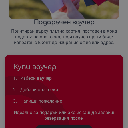
Подаръчен ваучер
Принтиран върху плътна хартия, поставен в ярка
подаръчна опаковка, този ваучер ще ти бъде
изпратен с Еконт до избрания офис или адрес.
Купи ваучер
1.
Избери ваучер
2.
Добави опаковка
3.
Напиши пожелание
Идеално за подарък или ако искаш да заявиш
резервация после.