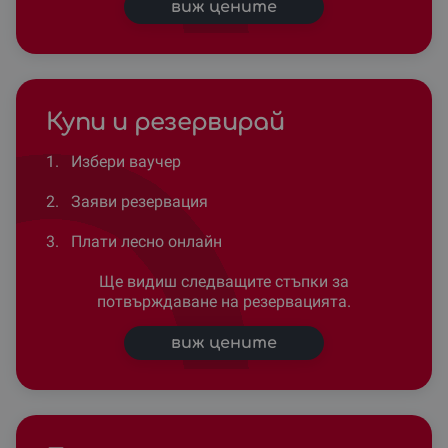
виж цените
Купи и резервирай
1.
Избери ваучер
2.
Заяви резервация
3.
Плати лесно онлайн
Ще видиш следващите стъпки за
потвърждаване на резервацията.
виж цените