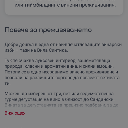
или тиймбилдинг с винени преживявания.
Повече за преживяването
Добре дошъл в еднa от най-впечатляващите винарски
изби – тази на Вила Синтика.
Тук те очаква луксозен интериор, зашеметяваща
природа, класни и ароматни вина, и силни емоции.
Потопи се в едно несравнимо винено преживяване и
позволи на различните сортове да поглезят сетивата
ти.
Можеш да избереш от три, пет или седем-степенна
гурме дегустация на вино в близост до Сандански.
Вината за дегустацията за прецизно подбрани, за да
могат да позволят на всеки да се докосне до
Виж още
различните сортове вино.
Дегустациите са съпроводени с беседа във винарната