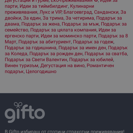
Дегустации и гурме
,
Еко-преживявания ♻️
,
Идеи за
парти
,
Идеи за тиймбилдинг
,
Кулинарни
преживявания
,
Лукс и VIP
,
Благоевград
,
Сандански
,
За
двойки
,
За един
,
За трима
,
За четирима
,
Подарък за
двама
,
Подарък за жена
,
Подарък за мъж
,
Подарък за
семейство
,
Подарък за цялата компания
,
Идеи за
ергенско парти
,
Идеи за моминско парти
,
Подарък за 8
Март
,
Подарък за абитуриент
,
Подарък за годеж
,
Подарък за годишнина
,
Подарък за имен ден
,
Подарък
за Коледа
,
Подарък за рожден ден
,
Подарък за сватба
,
Подарък за Свети Валентин
,
Подарък за юбилей
,
Винен туризъм
,
Дегустация на вино
,
Романтичен
подарък
,
Целогодишно
В Gifto избираш от стотици страхотни преживявания!