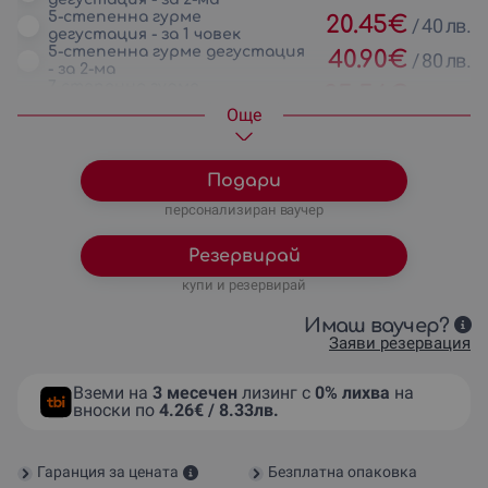
5-степенна гурме
20.45
€
/
40 лв.
дегустация - за 1 човек
5-степенна гурме дегустация
40.90
€
/
80 лв.
- за 2-ма
7-степенна гурме
25.56
€
/
50 лв.
дегустация - за 1 човек
Oще
7-степенна гурме
51.13
€
/
100 лв.
дегустация - за 2-ма
Подари
персонализиран ваучер
Резервирай
купи и резервирай
Имаш ваучер?
Заяви резервация
Вземи на
3 месечен
лизинг с
0% лихва
на
вноски по
4.26€ / 8.33лв.
Гаранция за цената
Безплатна опаковка