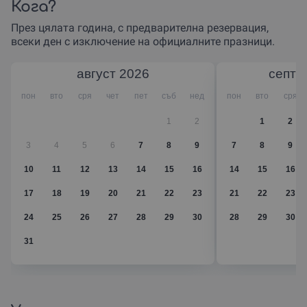
Кога?
и ресторанта на Вила Синтика.
През цялата година, с предварителна резервация,
всеки ден с изключение на официалните празници.
август
2026
септе
пон
вто
сря
чет
пет
съб
нед
пон
вто
сря
1
2
1
2
3
4
5
6
7
8
9
7
8
9
10
11
12
13
14
15
16
14
15
16
17
18
19
20
21
22
23
21
22
23
24
25
26
27
28
29
30
28
29
30
31