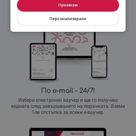
Приемам
Персонализиране
По e-mail
- 24/7!
Избери електронен ваучер и ще го получиш
веднага след завършването на поръчката. Вземи
1лв отстъпка за всеки е-ваучер.