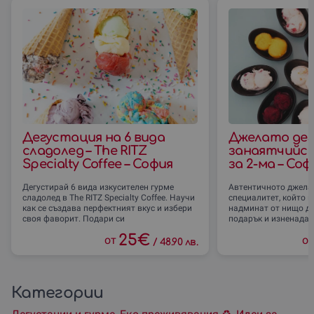
Дегустация на 6 вида
Джелато дег
сладолед – The RITZ
занаятчийск
Specialty Coffee – София
за 2-ма – Соф
Дегустирай 6 вида изкусителен гурме
Автентичното джела
сладолед в The RITZ Specialty Coffee. Научи
специалитет, който н
как се създава перфектният вкус и избери
надминат от нищо д
своя фаворит. Подари си
подарък и изненадай
25
€
от
о
/
48.90 лв.
Категории