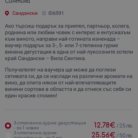
Синтика
Сандански
ID6591
Ако търсиш подарък за приятел, партньор, колега,
роднина или любим човек с интерес и ентусиазъм
към виното, направи най-готината изненада –
ваучер подарък за 3-, 5- или 7-степенна гурме
винена дегустация в една от най-луксозните хотели
край Сандански – Вила Синтика.
Получателят на ваучера ще може да поглези
сетивата си, да се наслади на различни аромати на
вино, да опита някои от най-впечатляващите
винени сортове в областта и да отнесе със себе си
един красив спомен!
3-степенна гурме дегустация
12.78
€
/
25 лв.
- за 1 човек
3-степенна гурме
25.56
€
/
50 лв.
дегустация - за 2-ма