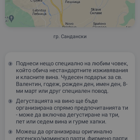
гр. Сандански
Поднеси нещо специално на любим човек,
който обича нестандартните изживявания
и класните вина. Чудесен подарък за св.
Валентин, годеж, рожден ден, имен ден, 8-
ми март или друг специален повод.
Дегустацията на вино ще бъде
организирана спрямо предпочитанията ти
- може да включва дегустиране на три,
пет или седем вина и гурме хапки.
Можеш да организираш оригинално
ергенско/моминско парти, фирмено парти