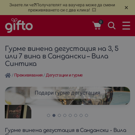
Знаете ли че❓Получателят на ваучера може да смени
🆕
Н
×
преживяването си с два клика! 💥
0
Гурме винена дегустация на 3, 5
или 7 вина в Сандански – Вила
Синтика
/
Преживявания
/
Дегустации и гурме
Подари гурме дегустация
Гурме винена дегустация в Сандански - Вила