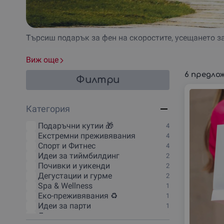
Търсиш подарък за фен на скоростите, усещането з
Подари
ваучер за картинг
и направи нечий ден още 
Виж още
В нашата специални подбрана селекция ще откриеш
6 предло
Филтри
ваучер подарък за картинг писта
подаръчен ваучер за картинг за рожден ден
Категория
каране на картинг с приятели или самостоятелно
картинг училище за начинаещи или истински отд
Подаръчни кутии 🎁
4
предложения за мъже и жени
Екстремни преживявания
4
картинг приключения и за по-малките
Спорт и Фитнес
4
Идеи за тиймбилдинг
2
Поднеси най-якия подарък на приятел или пък се в
Почивки и уикенди
2
Дегустации и гурме
2
Spa & Wellness
1
Еко-преживявания ♻️
1
Идеи за парти
1
Личностно развитие
1