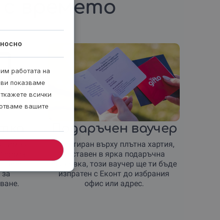
 с времето
носно
рим работата на
 ви показваме
откажете всички
ботваме вашите
итка
Подаръчен ваучер
ратим на
Принтиран върху плътна хартия,
оформен
поставен в ярка подаръчна
с твое
опаковка, този ваучер ще ти бъде
 за
изпратен с Еконт до избрания
ване.
офис или адрес.