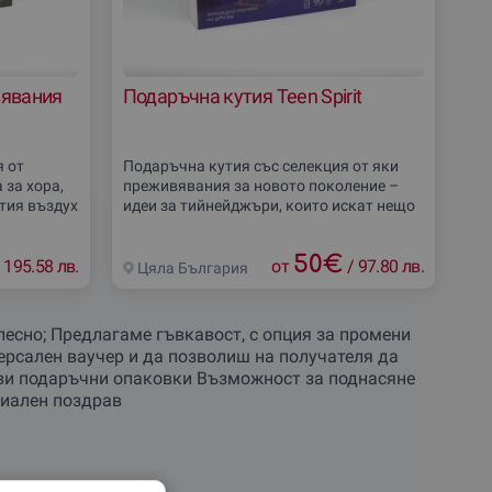
вявания
Подаръчна кутия Teen Spirit
 от
Подаръчна кутия със селекция от яки
за хора,
преживявания за новото поколение –
тия въздух
идеи за тийнейджъри, които искат нещо
активности
по-интересно от стандартен
 езда,
50
€
195.58 лв.
от
/
97.80 лв.
Цяла България
лесно; Предлагаме гъвкавост, с опция за промени
рсален ваучер и да позволиш на получателя да
иви подаръчни опаковки Възможност за поднасяне
циален поздрав