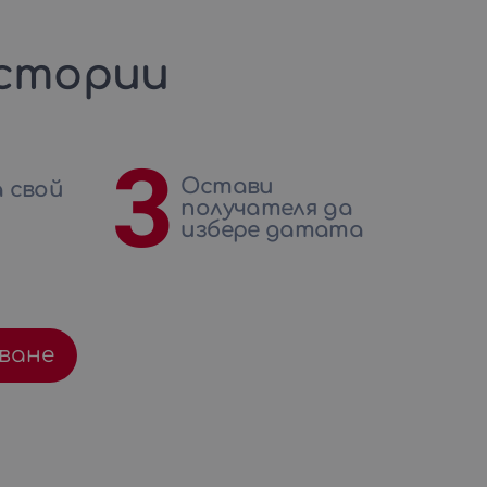
стории
3
Остави
 свой
получателя да
избере датата
ване