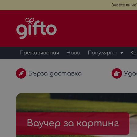
Знаете ли ч
Преживявания
Нови
Популярни
Ка
Бърза доставка
Удо
Ваучер за картинг