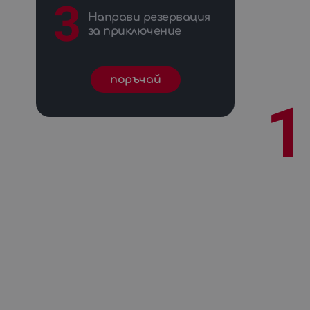
3
Направи резервация
за приключение
поръчай
1