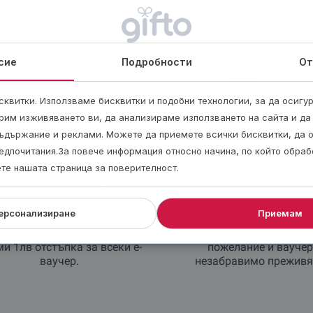
Подаръци в крак
сие
Подробности
От
квитки. Използваме бисквитки и подобни технологии, за да осигу
рим изживяването ви, да анализираме използването на сайта и да
ъдържание и реклами. Можете да приемете всички бисквитки, да 
едпочитания.За повече информация относно начина, по който обра
ете нашата страница за поверителност.
о e-mail
- 24/7!
E-mail чест
и електронен ваучер и ще го
В посочения ден ще изп
ерсонализиране
Приемам
получиш веднага след
получателя празнично 
вършването на поръчката.
поздравителен имейл, 
и 1лв отстъпка за всеки е-
пожелание и ваучер
ваучер.
незабравимо преживя