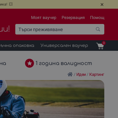
×
ика! 💥
Моят ваучер
Резервация
Помощ
ии!
0
ъчна опаковка
Универсален ваучер
на
1 година валидност
/
Идеи
/
Картинг