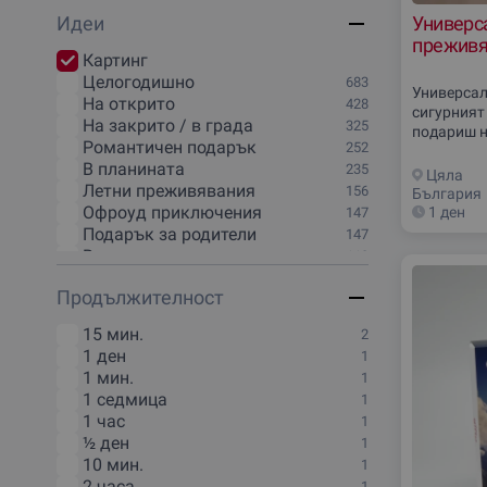
Лукс и VIP
1
Идеи
Универс
Кулинарни преживявания
1
преживя
Творчество и изкуство
1
Картинг
Курсове и обучения
1
Целогодишно
683
Онлайн преживявания
1
Универсалн
На открито
428
Други
сигурният
1
На закрито / в града
325
подариш н
Романтичен подарък
252
сигурен к
В планината
235
получател
Цяла
Летни преживявания
рискуваш
156
България
Офроуд приключения
1 ден
147
Подарък за родители
147
Във водата
110
Ваучер за почивка
105
Продължителност
Работилници
100
Уикенд за двама
94
15 мин.
2
Масажи и терапии
87
1 ден
1
SPA Ритуали и процедури
82
1 мин.
1
Спортно и екстремно шофиране
73
1 седмица
1
Необичайни нощувки
69
1 час
1
Каране на АТВ / ATV
65
½ ден
1
Конна езда
61
10 мин.
1
Дегустация на вино
57
2 часа
1