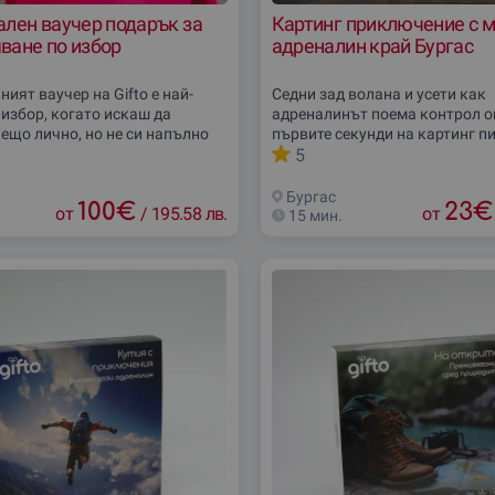
ален ваучер подарък за
Картинг приключение с 
ване по избор
адреналин край Бургас
ият ваучер на Gifto е най-
Седни зад волана и усети как
 избор, когато искаш да
адреналинът поема контрол о
ещо лично, но не си напълно
първите секунди на картинг пи
ое преживяване ще зарадва
Това преживяване край Бургас
5
я най-много. Вместо да
за любители на скоростта, съ
 с неподходящ
дух и силните
Бургас
100
€
23
€
от
/
195.58 лв.
от
15 мин.