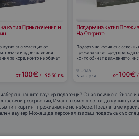
на кутия Приключения и
Подаръчна кутия Прежи
ин
На Открито
 кутия със селекция от
Подаръчна кутия със селекция
екстремни и адреналинови
преживявания сред природата 
ния за хора, които не обичат
които обичат движението, чис
подаръци. Подходящ избор за
и свободата навън. Включва 
йто търси движение, тръпка,
на открито като офроуд, конна
Цяла
100
€
100
€
ателства
от
/
195.58 лв.
водни
от
/
България
избереш нашите ваучер подаръци? С нас всичко е бързо и 
направени резервации; Имаш възможността да купиш униве
къв тип картинг преживяване на избере; Предлагаме крас
тален ваучер Можеш да персонализираш подаръка със спе