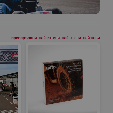
препоръчани
най-евтини
най-скъпи
най-нови
Подреди
по: