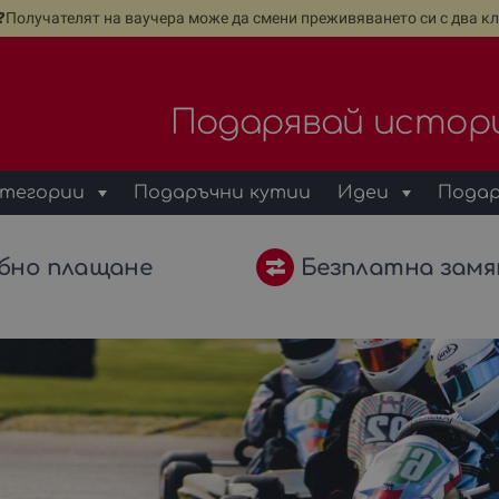
е❓Получателят на ваучера може да смени преживяването си с два кл
Подарявай истор
тегории
Подаръчни кутии
Идеи
Подар
бно плащане
Безплатна замя