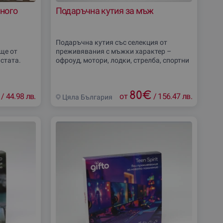
много
Подаръчна кутия за мъж
Подаръчна кутия със селекция от
ще от
преживявания с мъжки характер –
стата.
офроуд, мотори, лодки, стрелба, спортни
 е идеално
активности, приключения сред
стезателния
природата, дегустации и силни емоции.
Подходящ избор за подарък
80
€
/
44.98 лв.
от
/
156.47 лв.
Цяла България