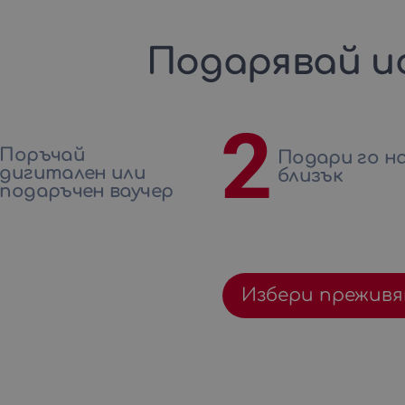
Подарявай и
2
Поръчай
Подари го на
дигитален или
близък
подаръчен ваучер
Избери преживя