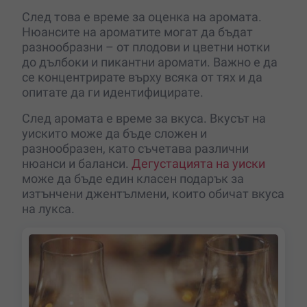
След това е време за оценка на аромата.
Нюансите на ароматите могат да бъдат
разнообразни – от плодови и цветни нотки
до дълбоки и пикантни аромати. Важно е да
се концентрирате върху всяка от тях и да
опитате да ги идентифицирате.
След аромата е време за вкуса. Вкусът на
уискито може да бъде сложен и
разнообразен, като съчетава различни
нюанси и баланси.
Дегустацията на уиски
може да бъде един класен подарък за
изтънчени джентълмени, които обичат вкуса
на лукса.