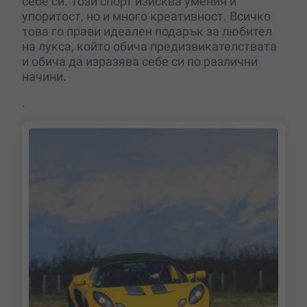
себе си. Този спорт изисква умения и
упоритост, но и много креативност. Всичко
това го прави идеален подарък за любител
на лукса, който обича предизвикателствата
и обича да изразява себе си по различни
начини.
.