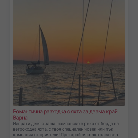
Романтична разходка с яхта за двама край
Варна
Изпрати деня с чаша шампанско в ръка от борда на
ветроходна яхта, с твоя специален човек или пък
компания от приятели! Прекарай няколко часа във