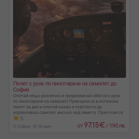
Полет с урок по пилотиране на самолет до
София
Опитай нещо различно и предизвикай себе си с урок
по пилотиране на самолет! Превърни се в истински
пилот за ден и опитай какво е чувството да
управляваш самолет високо над земята. Приготви се
5
97.15
€
от
/
190 лв.
София
20 мин