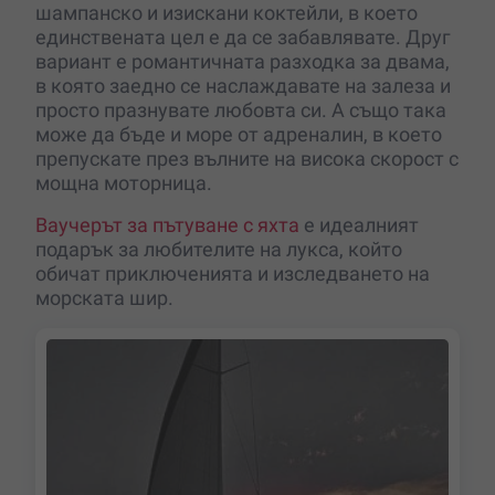
шампанско и изискани коктейли, в което
единствената цел е да се забавлявате. Друг
вариант е романтичната разходка за двама,
в която заедно се наслаждавате на залеза и
просто празнувате любовта си. А също така
може да бъде и море от адреналин, в което
препускате през вълните на висока скорост с
мощна моторница.
Ваучерът за пътуване с яхта
е идеалният
подарък за любителите на лукса, който
обичат приключенията и изследването на
морската шир.