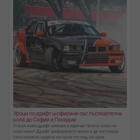
Уроци по дрифт шофиране със състезателна
кола до София и Пловдив
Усвои нови дрифт умения и вдигни твоето хоби на
ново ниво! Дрифт шофирането може и да изглежда
като сложна задача на пръв поглед, но щом