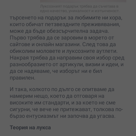
Луксозният подарък трябва да съчетава в
едно качество, уникалност и изтънченост.
търсенето на подарък за любимите ни хора,
които обичат петзвездните преживявания,
може да бъде обезсърчителна задача.
Първо трябва да се заровим в морето от
сайтове и онлайн магазини. След това да
обиколим моловете и луксозните аутлети.
Накрая трябва да направим своя избор сред
разнообразието от артикули, визии и идеи, и
да се надяваме, че изборът ни е бил
правилен.
И така, колкото по дълго се опитваме да
намерим нещо, което да отговаря на
високите им стандарти, и за което не сме
сигурни, че вече не притежават, толкова по-
бързо ентусиазмът ни започва да угасва.
Теория на лукса