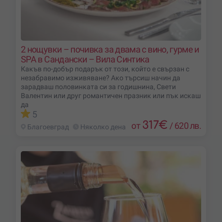
2 нощувки – почивка за двама с вино, гурме и
SPA в Сандански – Вила Синтика
Какъв по-добър подарък от този, който е свързан с
незабравимо изживяване? Ако търсиш начин да
зарадваш половинката си за годишнина, Свети
Валентин или друг романтичен празник или пък искаш
да
5
317
€
от
/
620 лв.
Благоевград
Няколко дена