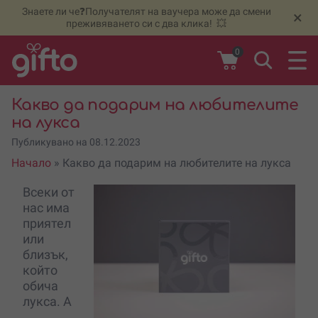
и
🆕
НОВО
🆕 Вече в продажба
кутии със селекции
от
🔥
П
×
преживявания 💥
ВИЖ ТУК
0
Какво да подарим на любителите
на лукса
Публикувано на 08.12.2023
Начало
»
Какво да подарим на любителите на лукса
Всеки от
нас има
приятел
или
близък,
който
обича
лукса. А