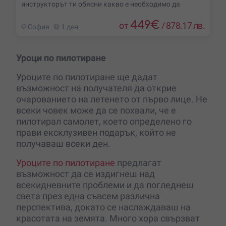
инструкторът ти обясни какво е необходимо да
449
€
от
/
878.17 лв.
София
1 ден
Уроци по пилотиране
Уроците по пилотиране ще дадат
възможност на получателя да открие
очарованието на летенето от първо лице. Не
всеки човек може да се похвали, че е
пилотирал самолет, което определено го
прави ексклузивен подарък, който не
получаваш всеки ден.
Уроците по пилотиране
предлагат
възможност да се издигнеш над
всекидневните проблеми и да погледнеш
света през една съвсем различна
перспектива, докато се наслаждаваш на
красотата на земята. Много хора свързват