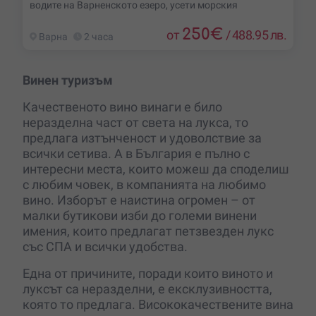
водите на Варненското езеро, усети морския
250
€
от
/
488.95 лв.
Варна
2 часа
Винен туризъм
Качественото вино винаги е било
неразделна част от света на лукса, то
предлага изтънченост и удоволствие за
всички сетива. А в България е пълно с
интересни места, които можеш да споделиш
с любим човек, в компанията на любимо
вино. Изборът е наистина огромен – от
малки бутикови изби до големи винени
имения, които предлагат петзвезден лукс
със СПА и всички удобства.
Една от причините, поради които виното и
луксът са неразделни, е ексклузивността,
която то предлага. Висококачествените вина