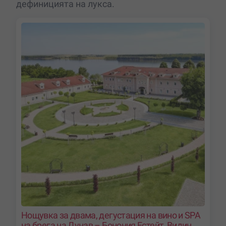
дефиницията на лукса.
Нощувка за двама, дегустация на вино и SPA
на брега на Дунав – Бонония Естейт, Видин