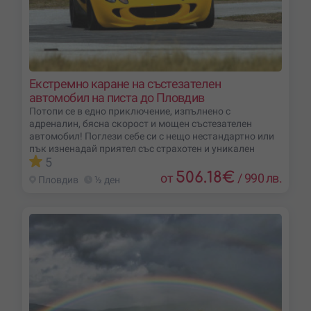
Екстремно каране на състезателен
автомобил на писта до Пловдив
Потопи се в едно приключение, изпълнено с
адреналин, бясна скорост и мощен състезателен
автомобил! Поглези себе си с нещо нестандартно или
пък изненадай приятел със страхотен и уникален
5
506.18
€
от
/
990 лв.
Пловдив
½ ден