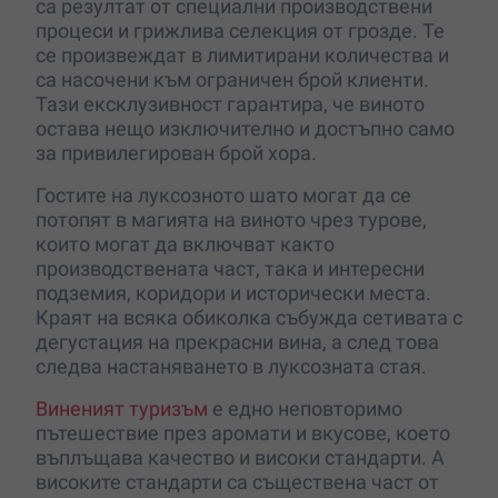
са резултат от специални производствени
процеси и грижлива селекция от грозде. Те
се произвеждат в лимитирани количества и
са насочени към ограничен брой клиенти.
Тази ексклузивност гарантира, че виното
остава нещо изключително и достъпно само
за привилегирован брой хора.
Гостите на луксозното шато могат да се
потопят в магията на виното чрез турове,
които могат да включват както
производствената част, така и интересни
подземия, коридори и исторически места.
Краят на всяка обиколка събужда сетивата с
дегустация на прекрасни вина, а след това
следва настаняването в луксозната стая.
Виненият туризъм
е едно неповторимо
пътешествие през аромати и вкусове, което
въплъщава качество и високи стандарти. А
високите стандарти са съществена част от