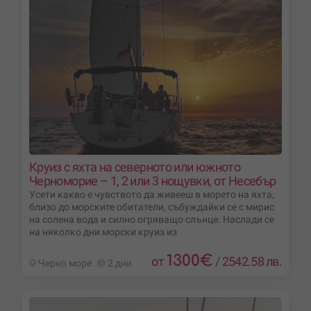
Круиз с яхта на северното или южното
Черноморие – 1, 2 или 3 нощувки, от Несебър
Усети какво е чувството да живееш в морето на яхта,
близо до морските обитатели, събуждайки се с мирис
на солена вода и силно огряващо слънце. Наслади се
на няколко дни морски круиз из
1300
€
от
/
2542.58 лв.
Черно море
2 дни