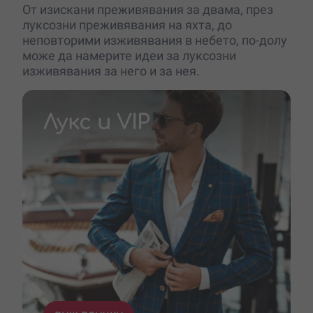
От изискани преживявания за двама, през
луксозни преживявания на яхта, до
неповторими изживявания в небето, по-долу
може да намерите идеи за луксозни
изживявания за него и за нея.
Лукс и VIP