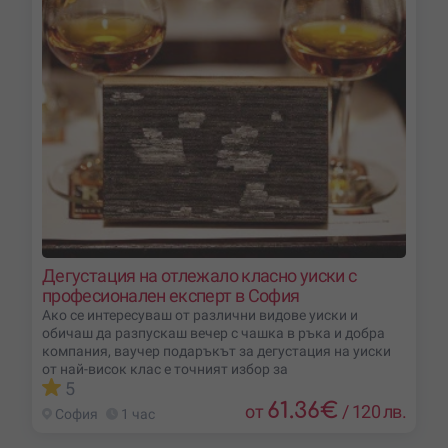
Дегустация на отлежало класно уиски с
професионален експерт в София
Ако се интересуваш от различни видове уиски и
обичаш да разпускаш вечер с чашка в ръка и добра
компания, ваучер подаръкът за дегустация на уиски
от най-висок клас е точният избор за
5
61.36
€
от
/
120 лв.
София
1 час