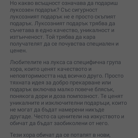
Но какво всъщност означава да подариш
луксозен подарък? Със сигурност
луксозният подарък не е просто скъпият
подарък. Луксозният подарък трябва да
съчетава в едно качество, уникалност и
изтънченост. Той трябва да кара
получателят да се почувства специален и
ценен.
Любителите на лукса са специфична група
хора, които ценят качеството и
неповторимостта над всичко друго. Просто
тяхната идея за добро прекарване или
подарък включва малко повече блясък,
понякога дори и доза помпозност. Те ценят
уникалните и изключителни подаръци, които
не могат да бъдат намерени никъде
другаде. Често са ценители на изкуството и
обичат да бъдат заобиколени от него.
Тези хора обичат да се потапят в нови,