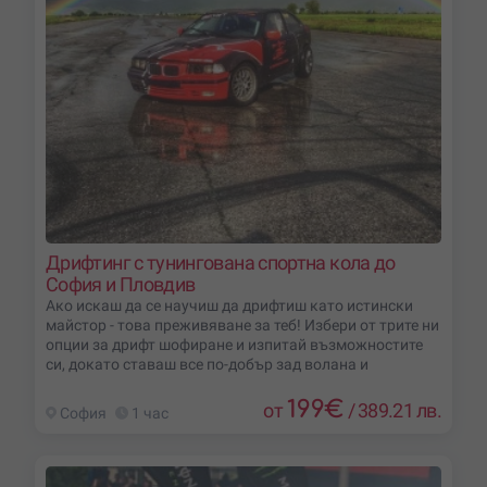
Дрифтинг с тунингована спортна кола до
София и Пловдив
Ако искаш да се научиш да дрифтиш като истински
майстор - това преживяване за теб! Избери от трите ни
опции за дрифт шофиране и изпитай възможностите
си, докато ставаш все по-добър зад волана и
199
€
от
/
389.21 лв.
София
1 час