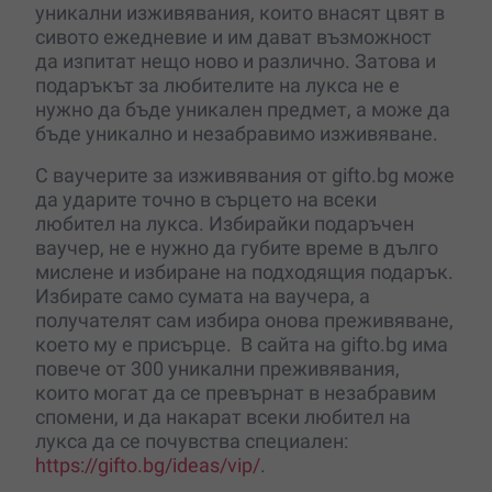
уникални изживявания, които внасят цвят в
сивото ежедневие и им дават възможност
да изпитат нещо ново и различно. Затова и
подаръкът за любителите на лукса не е
нужно да бъде уникален предмет, а може да
бъде уникално и незабравимо изживяване.
С ваучерите за изживявания от gifto.bg може
да ударите точно в сърцето на всеки
любител на лукса. Избирайки подаръчен
ваучер, не е нужно да губите време в дълго
мислене и избиране на подходящия подарък.
Избирате само сумата на ваучера, а
получателят сам избира онова преживяване,
което му е присърце. В сайта на gifto.bg има
повече от 300 уникални преживявания,
които могат да се превърнат в незабравим
спомени, и да накарат всеки любител на
лукса да се почувства специален:
https://gifto.bg/ideas/vip/
.