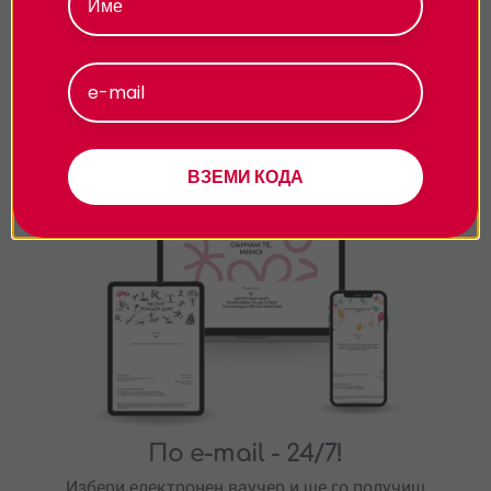
вино директно от избата?
Приемам
Персонализиране
Подарявай модерно
ВЗЕМИ КОДА
По e-mail
- 24/7!
Избери електронен ваучер и ще го получиш