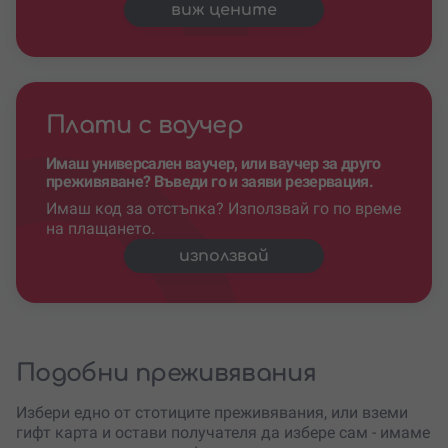
виж цените
Плати с ваучер
Имаш универсален ваучер, или ваучер за друго
преживяване? Въведи го и заяви резервация.
Имаш код за отстъпка? Използвай го по време
на плащането.
използвай
Подобни преживявания
Избери едно от стотиците преживявания, или вземи
гифт карта и остави получателя да избере сам - имаме