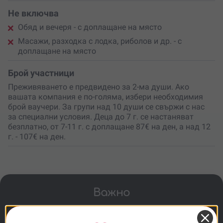
Не включва
Обяд и вечеря - с доплащане на място
Масажи, разходка с лодка, риболов и др. - с
доплащане на място
Брой участници
Преживяването е предвидено за 2-ма души. Ако
вашата компания е по-голяма, избери необходимия
брой ваучери. За групи над 10 души се свържи с нас
за специални условия. Деца до 7 г. се настаняват
безплатно, от 7-11 г. с доплащане 87€ на ден, а над 12
г. - 107€ на ден.
Важно
Дегустацията е за лица над 18 г. Деца под