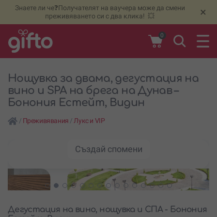
Знаете ли че❓Получателят на ваучера може да смени
🆕
Н
×
преживяването си с два клика! 💥
0
Нощувка за двама, дегустация на
вино и SPA на брега на Дунав –
Бонония Естейт, Видин
/
Преживявания
/
Лукс и VIP
Създай спомени
Дегустация на вино, нощувка и СПА - Бонония