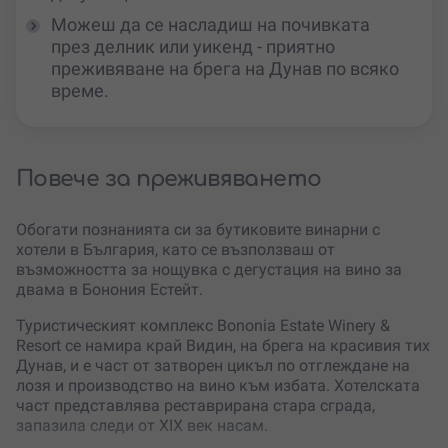
Можеш да се насладиш на почивката
през делник или уикенд - приятно
преживяване на брега на Дунав по всяко
време.
Повече за преживяването
Обогати познанията си за бутиковите винарни с
хотели в България, като се възползваш от
възможността за нощувка с дегустация на вино за
двама в Бонония Естейт.
Туристическият комплекс Bononia Estate Winery &
Resort се намира край Видин, на брега на красивия тих
Дунав, и е част от затворен цикъл по отглеждане на
лозя и производство на вино към избата. Хотелската
част представлява реставрирана стара сграда,
запазила следи от XIX век насам.