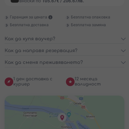
вноски по
105.67€ / 206.67лв.
Гаранция за цената
Безплатна опаковка
Безплатна доставка
Безплатна замяна
Как да купя ваучер?
Как да направя резервация?
Как да сменя преживяването?
1 ден доставка с
12 месеца
куриер
валидност