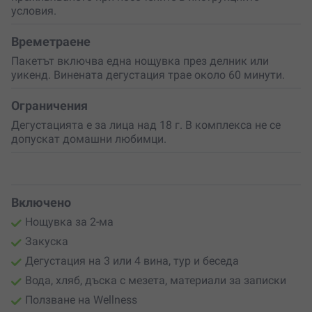
Ваучерът включва ползване на Wellness център с
условия.
класическа суха сауна, билкова сауна, парна баня и
инфрачервени седалки с технология
Времетраене
от най-ново поколение. Комфорт и прохлада през
Пакетът включва една нощувка през делник или
летните месеци носи външният басейн с “infinity” ефект
уикенд. Винената дегустация трае около 60 минути.
и невероятна гледка към Дунав.
Всичко необходимо за незабравима почивка е
Ограничения
осигурено – ела и се наслади с любим човек!
Дегустацията е за лица над 18 г. В комплекса не се
допускат домашни любимци.
Включено
Нощувка за 2-ма
Закуска
Дегустация на 3 или 4 вина, тур и беседа
Вода, хляб, дъска с мезета, материали за записки
Ползване на Wellness