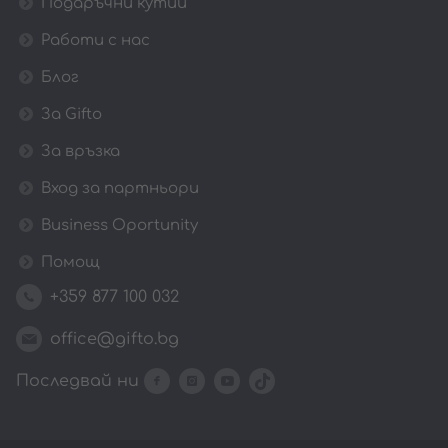
Подаръчни кутии
Работи с нас
Блог
За Gifto
За връзка
Вход за партньори
Business Oportunity
Помощ
+359 877 100 032
office@gifto.bg
Последвай ни