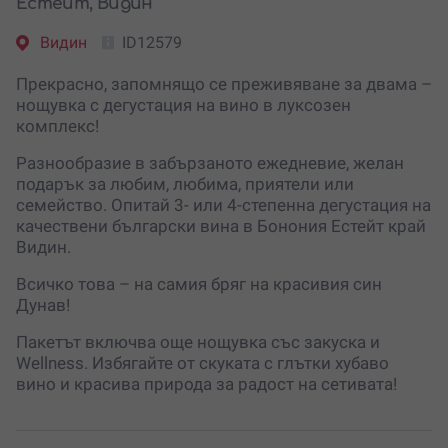
Естейт, Видин
Видин
ID12579
Прекрасно, запомнящо се преживяване за двама –
нощувка с дегустация на вино в луксозен
комплекс!
Разнообразие в забързаното ежедневие, желан
подарък за любим, любима, приятели или
семейство. Опитай 3- или 4-степенна дегустация на
качествени български вина в Бонония Естейт край
Видин.
Всичко това – на самия бряг на красивия син
Дунав!
Пакетът включва още нощувка със закуска и
Wellness. Избягайте от скуката с глътки хубаво
вино и красива природа за радост на сетивата!