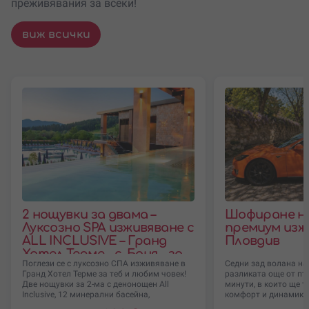
преживявания за всеки!
виж всички
2 нощувки за двама –
Шофиране на T
Луксозно SPA изживяване с
премиум изж
ALL INCLUSIVE – Гранд
Пловдив
Хотел Терме – с. Баня – за
Поглези се с луксозно СПА изживяване в
Седни зад волана на 
периода до 30.11.2026 г.
Гранд Хотел Терме за теб и любим човек!
разликата още от пъ
Две нощувки за 2-ма с денонощен All
минути, в които ще т
Inclusive, 12 минерални басейна,
комфорт и динамика