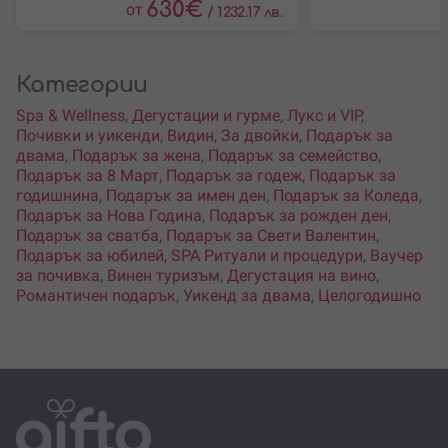
630
€
от
/
1232.17 лв.
Категории
Spa & Wellness
,
Дегустации и гурме
,
Лукс и VIP
,
Почивки и уикенди
,
Видин
,
За двойки
,
Подарък за
двама
,
Подарък за жена
,
Подарък за семейство
,
Подарък за 8 Март
,
Подарък за годеж
,
Подарък за
годишнина
,
Подарък за имен ден
,
Подарък за Коледа
,
Подарък за Нова Година
,
Подарък за рожден ден
,
Подарък за сватба
,
Подарък за Свети Валентин
,
Подарък за юбилей
,
SPA Ритуали и процедури
,
Ваучер
за почивка
,
Винен туризъм
,
Дегустация на вино
,
Романтичен подарък
,
Уикенд за двама
,
Целогодишно