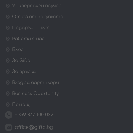
Универсален ваучер
Отказ от покупката
Подаръчни кутии
Работи с нас
Блог
За Gifto
За връзка
Вход за партньори
Business Oportunity
Помощ
+359 877 100 032
office@gifto.bg