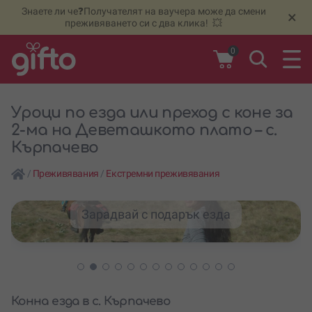
Знаете ли че❓Получателят на ваучера може да смени
🆕
Н
×
преживяването си с два клика! 💥
0
Уроци по езда или преход с коне за
2-ма на Деветашкото плато – с.
Кърпачево
/
Преживявания
/
Екстремни преживявания
Зарадвай с подарък езда
Конна езда в с. Кърпачево