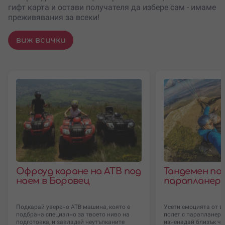
гифт карта и остави получателя да избере сам - имаме
преживявания за всеки!
виж всички
Офроуд каране на АТВ под
Тандемен по
наем в Боровец
парапланер 
Подкарай уверено АТВ машина, която е
Усети емоцията от в
подбрана специално за твоето ниво на
полет с парапланер 
подготовка, и завладей неутъпканите
изненадай близък чов