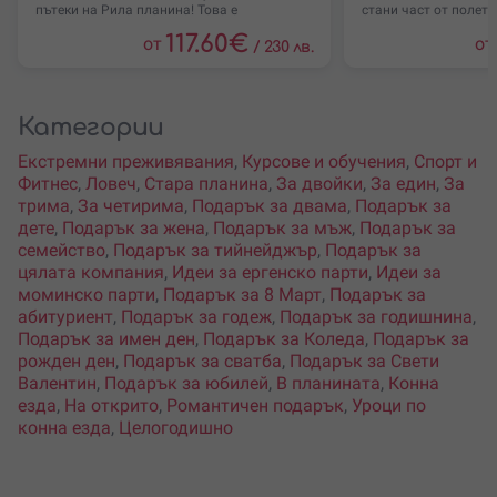
пътеки на Рила планина! Това е
стани част от полета
117.60
€
от
от
/
230 лв.
Категории
Екстремни преживявания
,
Курсове и обучения
,
Спорт и
Фитнес
,
Ловеч
,
Стара планина
,
За двойки
,
За един
,
За
трима
,
За четирима
,
Подарък за двама
,
Подарък за
дете
,
Подарък за жена
,
Подарък за мъж
,
Подарък за
семейство
,
Подарък за тийнейджър
,
Подарък за
цялата компания
,
Идеи за ергенско парти
,
Идеи за
моминско парти
,
Подарък за 8 Март
,
Подарък за
абитуриент
,
Подарък за годеж
,
Подарък за годишнина
,
Подарък за имен ден
,
Подарък за Коледа
,
Подарък за
рожден ден
,
Подарък за сватба
,
Подарък за Свети
Валентин
,
Подарък за юбилей
,
В планината
,
Конна
езда
,
На открито
,
Романтичен подарък
,
Уроци по
конна езда
,
Целогодишно