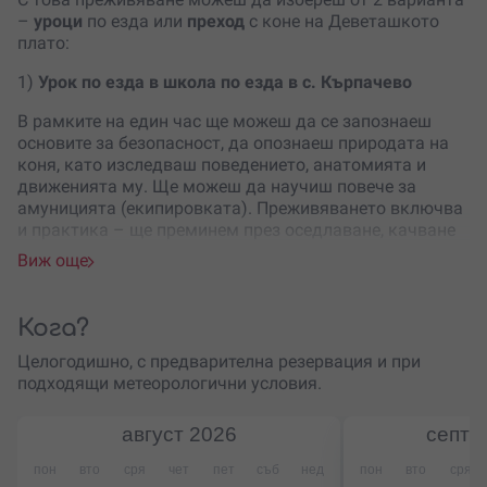
–
уроци
по езда или
преход
с коне на Деветашкото
плато:
1)
Урок по езда в школа по езда в с. Кърпачево
В рамките на един час ще можеш да се запознаеш
основите за безопасност, да опознаеш природата на
коня, като изследваш поведението, анатомията и
движенията му. Ще можеш да научиш повече за
амуницията (екипировката). Преживяването включва
и практика – ще преминем през оседлаване, качване
върху коня и разходка.
Виж още
Уроците по езда се провеждат в школа по езда
„Април“ в село Кърпачево, и са комбинирани с
Кога?
разходка
. По време на разходката ще имаш
възможността да се насладиш на красиви гледки към
Целогодишно, с предварителна резервация и при
Дунавската равнина и Стара планина, в близост до
подходящи метеорологични условия.
Деветашката пещера и Крушунските водопади.
август
2026
септе
Основните
цели на урока
са:
пон
вто
сря
чет
пет
съб
нед
пон
вто
сря
Да ти покаже как да общуваш с конете;