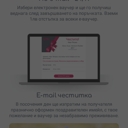
Избери електронен ваучер и ще го получиш
веднага след завършването на поръчката. Вземи
1лв отстъпка за всеки е-ваучер.
E-mail честитка
В посочения ден ще изпратим на получателя
празнично оформен поздравителен имейл, с твое
пожелание и ваучер за незабравимо преживяване.