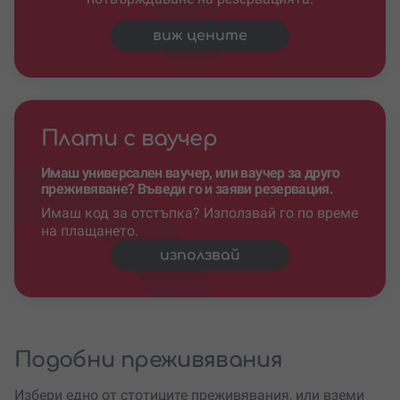
виж цените
Плати с ваучер
Имаш универсален ваучер, или ваучер за друго
преживяване? Въведи го и заяви резервация.
Имаш код за отстъпка? Използвай го по време
на плащането.
използвай
Подобни преживявания
Избери едно от стотиците преживявания, или вземи