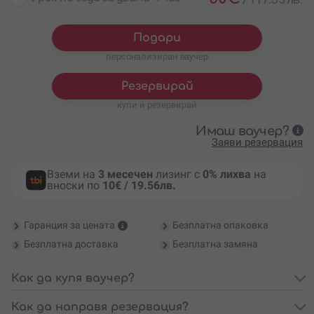
Подари
персонализиран ваучер
Резервирай
купи и резервирай
Имаш ваучер?
Заяви резервация
Вземи на
3 месечен
лизинг с
0% лихва
на
вноски по
10€ / 19.56лв.
Гаранция за цената
Безплатна опаковка
Безплатна доставка
Безплатна замяна
Как да купя ваучер?
Как да направя резервация?