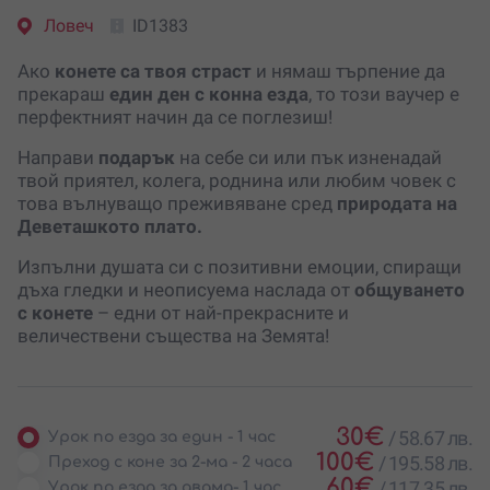
Ловеч
ID1383
Ако
конете са твоя страст
и нямаш търпение да
прекараш
един ден с конна езда
, то този ваучер е
перфектният начин да се поглезиш!
Направи
подарък
на себе си или пък изненадай
твой приятел, колега, роднина или любим човек с
това вълнуващо преживяване сред
природата на
Деветашкото плато.
Изпълни душата си с позитивни емоции, спиращи
дъха гледки и неописуема наслада от
общуването
с конете
– едни от най-прекрасните и
величествени същества на Земята!
30
€
/
58.67 лв.
Урок по езда за един - 1 час
100
€
/
195.58 лв.
Преход с коне за 2-ма - 2 часа
60
€
/
117.35 лв.
Урок по езда за двама- 1 час