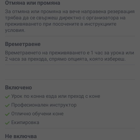
Отмяна или промяна
Можеш да избереш от
два маршрута
за конната
За отмяна или промяна на вече направена резервация
разходка:
трябва да се свържеш директно с организатора на
преживяването при посочените в инструкциите
1) с. Кърпачево- Футьов гьол – с. Кърпачево; или
условия.
2) с. Кърпачево- пещера Стълбица – с. Кърпачево.
Желателно е да имаш поне базов опит и да се
Времетраене
чувстваш удобно на коня. Ако си напълно начинаещ,
Времетраенето на преживяването е 1 час за урока или
би могъл да вземеш първо урок по езда, за да се
2 часа за прехода, спрямо опцията, която избереш.
чувстваш стабилен по време на прехода.
Включено
Урок по конна езда или преход с коне
Професионален инструктор
Отлично обучени коне
Екипировка
Не включва