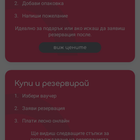
2.
Добави опаковка
3.
Напиши пожелание
Идеално за подарък или ако искаш да заявиш
резервация после.
виж цените
Купи и резервирай
1.
Избери ваучер
2.
Заяви резервация
3.
Плати лесно онлайн
Ще видиш следващите стъпки за
потвърждаване на резервацията.