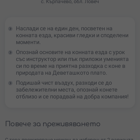
с. Кърпачево, обл. Ловеч
Наслади се на един ден, посветен на
конната езда, красиви гледки и споделени
моменти.
Опознай основите на конната езда с урок
със инструктор или пък приложи уменията
си по време на приятна разходка с коне в
природата на Деветашкото плато.
Подишай чист въздух, разходи се до
забележителни места, опознай конете
отблизо и се порадвай на добра компания!
Повече за преживяването
С това преживяване можеш да избереш от 2 варианта