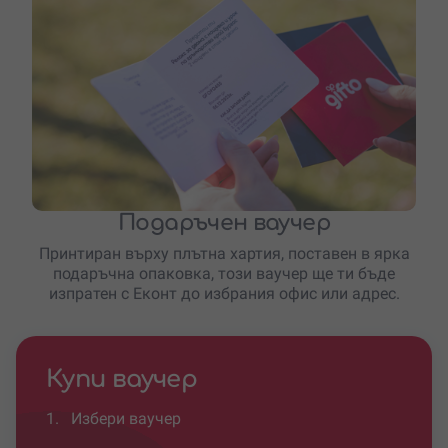
Подаръчен ваучер
Принтиран върху плътна хартия, поставен в ярка
подаръчна опаковка, този ваучер ще ти бъде
изпратен с Еконт до избрания офис или адрес.
Купи ваучер
1.
Избери ваучер