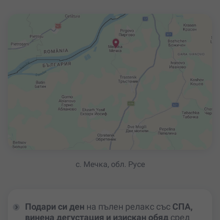
с. Мечка, обл. Русе
Подари си ден
на пълен релакс със
СПА,
винена дегустация
и изискан обяд
сред