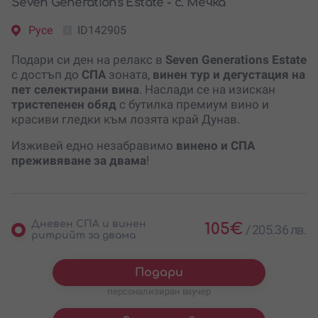
Seven Generations Estate - с. Мечка
Русе
ID142905
Подари си ден на релакс в
Seven Generations Estate
с достъп до
СПА
зоната,
винен тур и дегустация на
пет селектирани вина
. Наслади се на изискан
тристепенен обяд
с бутилка премиум вино и
красиви гледки към лозята край Дунав.
Изживей едно незабравимо
винено и СПА
преживяване за двама
!
Дневен СПА и винен
105
€
/
205.36 лв.
ритрийт за двама
Подари
персонализиран ваучер