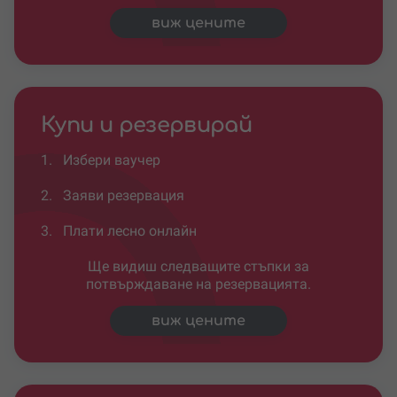
виж цените
Купи и резервирай
1.
Избери ваучер
2.
Заяви резервация
3.
Плати лесно онлайн
Ще видиш следващите стъпки за
потвърждаване на резервацията.
виж цените