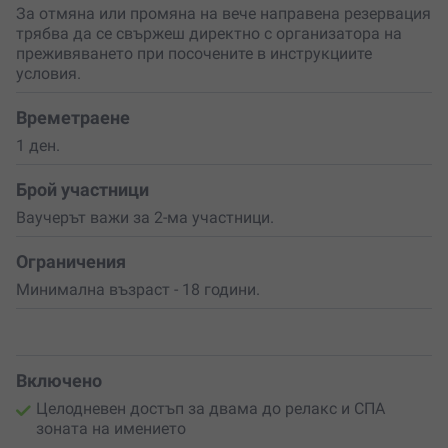
За отмяна или промяна на вече направена резервация
Подари си ден
, посветен на спокойствието, добрата
трябва да се свържеш директно с организатора на
храна и отличното вино, или изненадай любим човек с
преживяването при посочените в инструкциите
подарък, който съчетава релакс, гурме удоволствия и
условия.
споделени мигове. Защото понякога
най-хубавите
бягства
са тези, които се случват само за един ден.
Времетраене
1 ден.
Брой участници
Ваучерът важи за 2-ма участници.
Ограничения
Минимална възраст - 18 години.
Включено
Целодневен достъп за двама до релакс и СПА
зоната на имението