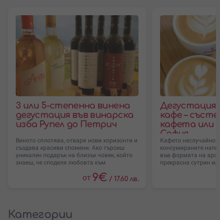
3 или 5-степенна винена
Дегустация 
дегустация във винарска
кафе – съст
изба Рупел до Петрич
кафета или К
София
Виното сплотява, отваря нови хоризонти и
Кафето неслучайно е
създава красиви спомени. Ако търсиш
консумираните напитк
уникален подарък на близък човек, който
във формата на аро
знаеш, че споделя любовта към
прекрасна сутрин ил
9
€
от
/
17.60 лв.
Категории