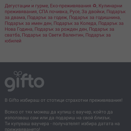
Дегустации и гурме
,
Еко-преживявания ♻️
,
Кулинарни
преживявания
,
СПА почивка
,
Русе
,
За двойки
,
Подарък
за двама
,
Подарък за годеж
,
Подарък за годишнина
,
Подарък за имен ден
,
Подарък за Коледа
,
Подарък за
Нова Година
,
Подарък за рожден ден
,
Подарък за
сватба
,
Подарък за Свети Валентин
,
Подарък за
юбилей
В Gifto избираш от стотици страхотни преживявания!
Всяко от тях можеш да купиш с ваучер, който да
използваш сам или да подариш на свой близък.
Ти купуваш ваучера - получателят избира датата на
преживяването!