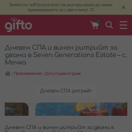
Знаете ли че❓Получателят на ваучера може да смени
🆕
Н
×
преживяването си с два клика! 💥
0
Дневен СПА и винен ритрийт за
двама в Seven Generations Estate – с.
Мечка
/
Преживявания
/
Дегустации и гурме
Дневен СПА ритрийт
Дневен СПА и винен ритрийт за двама в