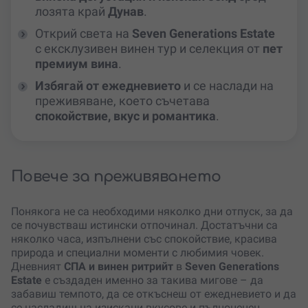
лозята край
Дунав
.
Открий света на
Seven Generations Estate
с ексклузивен винен тур и селекция от
пет
премиум вина
.
Избягай от ежедневието
и се наслади на
преживяване, което съчетава
спокойствие, вкус и романтика
.
Повече за преживяването
Понякога не са необходими няколко дни отпуск, за да
се почувстваш истински отпочинал. Достатъчни са
няколко часа, изпълнени със спокойствие, красива
природа и специални моменти с любимия човек.
Дневният
СПА и винен ритрийт
в
Seven Generations
Estate
е създаден именно за такива мигове – да
забавиш темпото, да се откъснеш от ежедневието и да
се насладиш на изискани вкусове и пълноценен