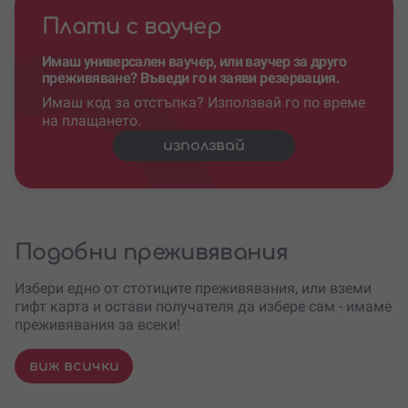
Плати с ваучер
Имаш универсален ваучер, или ваучер за друго
преживяване? Въведи го и заяви резервация.
Имаш код за отстъпка? Използвай го по време
на плащането.
използвай
Подобни преживявания
Избери едно от стотиците преживявания, или вземи
гифт карта и остави получателя да избере сам - имаме
преживявания за всеки!
виж всички